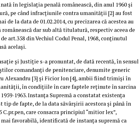
inată în legislația penală românească, din anul 1960 și
ură, pe când infracțiunile contra umanității [2] au fost
i de la data de 01.02.2014, cu precizarea că acestea au
lă românească dar sub altă titulatură, respectiv aceea de
e art.358 din Vechiul Codul Penal, 1968, conținutul
nsă același.
sație și Justiție s-a pronuntat, de dată recentă, în sensul
oștilor comandanți de penitenciare, denumite generic
u Alexandru [3] și Ficior Ion [4], ambii fiind trimiși în
nității, în condițiile în care faptele reținute în sarcina
a 1959-1963. Instanța Supremă a constatat existența
 tip de fapte, de la data săvârșirii acestora și până în
5 C.pr.pen, care consacra principiul “mitior lex”,
 mai favorabilă, identificată de instanța supremă ca