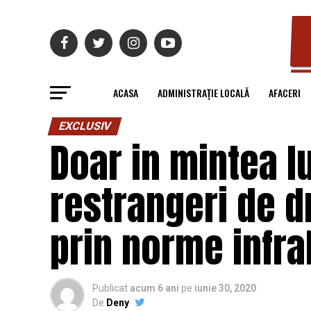
ACASA
ADMINISTRAȚIE LOCALĂ
AFACERI
EXCLUSIV
Doar in mintea l
restrangeri de d
prin norme infra
Publicat
acum 6 ani
pe
iunie 30, 2020
De
Deny