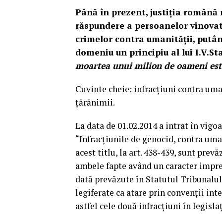
Până în prezent, justiția română 
răspundere a persoanelor vinovat
crimelor contra umanității, putân
domeniu un principiu al lui I.V.Sta
moartea unui milion de oameni este
Cuvinte cheie: infracțiuni contra uman
țărănimii.
La data de 01.02.2014 a intrat în vigo
“Infracțiunile de genocid, contra umani
acest titlu, la art. 438-439, sunt prev
ambele fapte având un caracter impres
dată prevăzute în Statutul Tribunalul
legiferate ca atare prin convenții int
astfel cele două infracțiuni în legisla