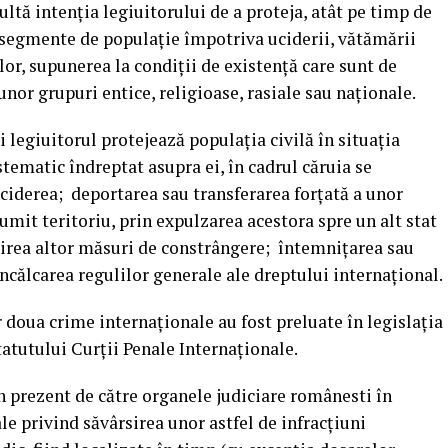
ultă intenția legiuitorului de a proteja, atât pe timp de
i segmente de populație împotriva uciderii, vătămării
ilor, supunerea la condiții de existență care sunt de
unor grupuri entice, religioase, rasiale sau naționale.
i legiuitorul protejează populația civilă în situația
istematic îndreptat asupra ei, în cadrul căruia se
 uciderea; deportarea sau transferarea forțată a unor
umit teritoriu, prin expulzarea acestora spre un alt stat
losirea altor măsuri de constrângere; întemnițarea sau
încălcarea regulilor generale ale dreptului internațional.
 doua crime internaționale au fost preluate în legislația
atutului Curții Penale Internaționale.
în prezent de către organele judiciare românesti în
e privind săvârsirea unor astfel de infracțiuni