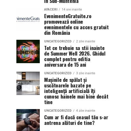
în Sud-Muntenia
AFACERI
14 ore inainte
EvenimenteGratuite.ro
promovează online
evenimentele cu acces gratuit
din România
UNCATEGORIZED
2 zile inainte
Tot ce trebuie sa stii inainte
de Summer Well 2026. Ghidul
complet pentru editia
aniversara de 15 ani
UNCATEGORIZED
3 zile inainte
Mașinile de spălat și
uscătoarele bazate pe
inteligență artificială îți
cunosc hainele mai bine decât
tine
UNCATEGORIZED
4 zile inainte
Cum ar fi dacă ceasul tău s-ar
antrena alături de tine?