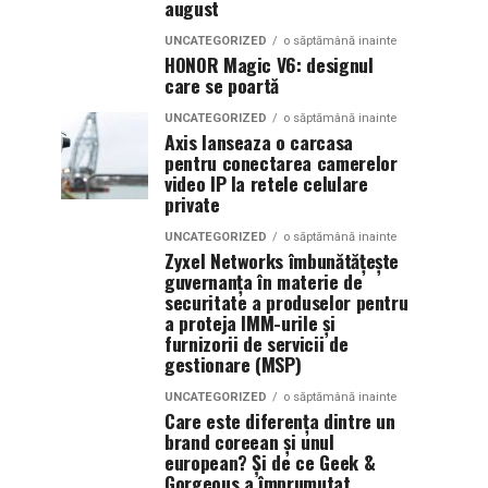
august
UNCATEGORIZED
o săptămână inainte
HONOR Magic V6: designul
care se poartă
UNCATEGORIZED
o săptămână inainte
Axis lanseaza o carcasa
pentru conectarea camerelor
video IP la retele celulare
private
UNCATEGORIZED
o săptămână inainte
Zyxel Networks îmbunătățește
guvernanța în materie de
securitate a produselor pentru
a proteja IMM-urile și
furnizorii de servicii de
gestionare (MSP)
UNCATEGORIZED
o săptămână inainte
Care este diferența dintre un
brand coreean și unul
european? Și de ce Geek &
Gorgeous a împrumutat