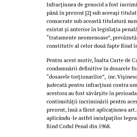
Infracțiunea de genocid a fost incrim
până în prezent [2] sub aceeași titulat
consacrate sub această titulatură numa
existat și anterior în legislația pena
“tratamente neomenoase”, prevăzută d
constitutiv al celor două fapte fiind î
Pentru acest motiv, Înalta Curte de Ca
condamnării definitive în dosarele f
“dosarele torționarilor”, inc. Vișinesc
judecată pentru infracțiuni contra uma
acestora au fost săvârșite în perioad
continuității incriminării pentru acest
prezent, însă a făcut aplicațiunea art.
aplicându-le astfel inculpaților legea
fiind Codul Penal din 1968.