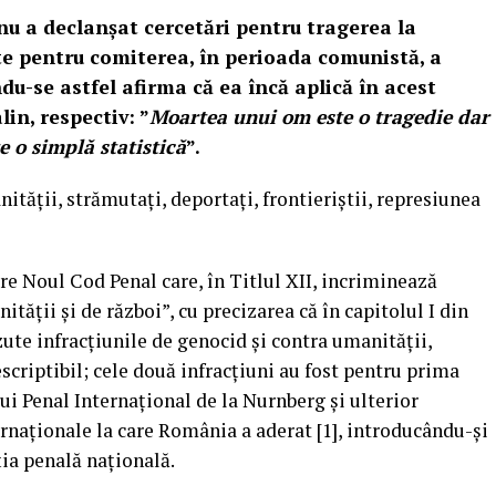
nu a declanșat cercetări pentru tragerea la
e pentru comiterea, în perioada comunistă, a
du-se astfel afirma că ea încă aplică în acest
lin, respectiv: ”
Moartea unui om este o tragedie dar
 o simplă statistică
”.
ității, strămutați, deportați, frontieriștii, represiunea
are Noul Cod Penal care, în Titlul XII, incriminează
tății și de război”, cu precizarea că în capitolul I din
ăzute infracțiunile de genocid și contra umanității,
criptibil; cele două infracțiuni au fost pentru prima
ui Penal Internațional de la Nurnberg și ulterior
ernaționale la care România a aderat [1], introducându-și
ția penală națională.