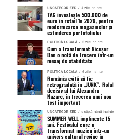
UNCATEGORIZED
4 zile inainte
TAG investește 500.000 de
euro în retail în 2026, pentru
modernizarea magazinelor și
extinderea portofoliului
POLITICĂ LOCALĂ
5 zile inainte
Cum a transformat Nicușor
Dan o notă de trecere într-un
mesaj de stabilitate
POLITICĂ LOCALĂ
6 zile inainte
România evită să fie
retrogradată în „JUNK”. Rolul
decisiv al lui Alexandru
Nazare, în trecerea unui nou
test important
UNCATEGORIZED
o săptămână inainte
SUMMER WELL implineste 15
ani. Festivalul care a
transformat muzica intr-un
univers cultural revine in