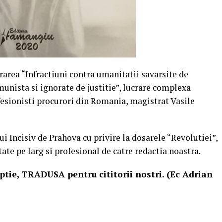
crarea “Infractiuni contra umanitatii savarsite de
munista si ignorate de justitie”, lucrare complexa
fesionisti procurori din Romania, magistrat Vasile
i Incisiv de Prahova cu privire la dosarele “Revolutiei”,
tate pe larg si profesional de catre redactia noastra.
tie, TRADUSA pentru cititorii nostri. (Ec Adrian