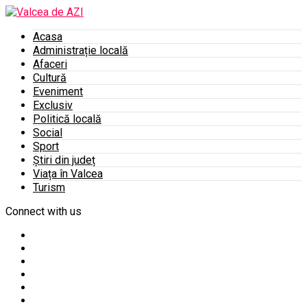
Acasa
Administrație locală
Afaceri
Cultură
Eveniment
Exclusiv
Politică locală
Social
Sport
Știri din județ
Viața în Valcea
Turism
Connect with us