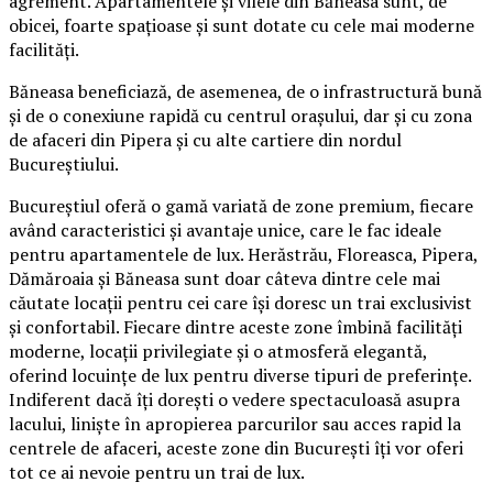
agrement. Apartamentele și vilele din Băneasa sunt, de
obicei, foarte spațioase și sunt dotate cu cele mai moderne
facilități.
Băneasa beneficiază, de asemenea, de o infrastructură bună
și de o conexiune rapidă cu centrul orașului, dar și cu zona
de afaceri din Pipera și cu alte cartiere din nordul
Bucureștiului.
Bucureștiul oferă o gamă variată de zone premium, fiecare
având caracteristici și avantaje unice, care le fac ideale
pentru apartamentele de lux. Herăstrău, Floreasca, Pipera,
Dămăroaia și Băneasa sunt doar câteva dintre cele mai
căutate locații pentru cei care își doresc un trai exclusivist
și confortabil. Fiecare dintre aceste zone îmbină facilități
moderne, locații privilegiate și o atmosferă elegantă,
oferind locuințe de lux pentru diverse tipuri de preferințe.
Indiferent dacă îți dorești o vedere spectaculoasă asupra
lacului, liniște în apropierea parcurilor sau acces rapid la
centrele de afaceri, aceste zone din București îți vor oferi
tot ce ai nevoie pentru un trai de lux.