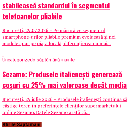
stabilească standardul în segmentul
telefoanelor pliabile
București, 29.07.2026 – Pe măsură ce segmentul
smartphone-urilor pliabile premium evoluează și noi
modele apar pe piața locală, diferențierea nu mai...
Uncategorized
o săptămână inainte
Sezamo: Produsele italienești generează
coșuri cu 25% mai valoroase decât media
București, 29 iulie 2026 – Produsele italienești continuă să
câștige teren în preferințele clienților supermarketului
online Sezamo. Datele Sezamo arată că...
Știrile Săptămânii