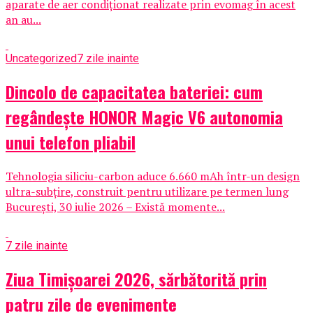
aparate de aer condiționat realizate prin evomag în acest
an au...
Uncategorized
7 zile inainte
Dincolo de capacitatea bateriei: cum
regândește HONOR Magic V6 autonomia
unui telefon pliabil
Tehnologia siliciu-carbon aduce 6.660 mAh într-un design
ultra-subțire, construit pentru utilizare pe termen lung
București, 30 iulie 2026 – Există momente...
7 zile inainte
Ziua Timișoarei 2026, sărbătorită prin
patru zile de evenimente