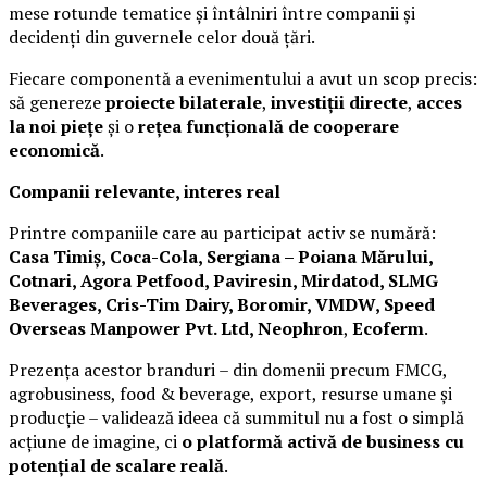
mese rotunde tematice și întâlniri între companii și
decidenți din guvernele celor două țări.
Fiecare componentă a evenimentului a avut un scop precis:
să genereze
proiecte bilaterale
,
investiții directe
,
acces
la noi piețe
și o
rețea funcțională de cooperare
economică
.
Companii relevante, interes real
Printre companiile care au participat activ se numără:
Casa Timiș, Coca-Cola, Sergiana – Poiana Mărului,
Cotnari, Agora Petfood, Paviresin, Mirdatod, SLMG
Beverages, Cris-Tim Dairy, Boromir, VMDW, Speed
Overseas Manpower Pvt. Ltd, Neophron
,
Ecoferm
.
Prezența acestor branduri – din domenii precum FMCG,
agrobusiness, food & beverage, export, resurse umane și
producție – validează ideea că summitul nu a fost o simplă
acțiune de imagine, ci
o platformă activă de business cu
potențial de scalare reală
.