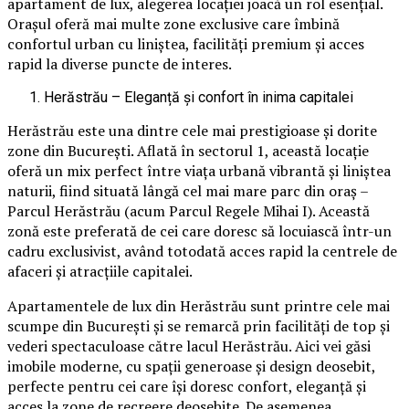
apartament de lux, alegerea locației joacă un rol esențial.
Orașul oferă mai multe zone exclusive care îmbină
confortul urban cu liniștea, facilități premium și acces
rapid la diverse puncte de interes.
Herăstrău – Eleganță și confort în inima capitalei
Herăstrău este una dintre cele mai prestigioase și dorite
zone din București. Aflată în sectorul 1, această locație
oferă un mix perfect între viața urbană vibrantă și liniștea
naturii, fiind situată lângă cel mai mare parc din oraș –
Parcul Herăstrău (acum Parcul Regele Mihai I). Această
zonă este preferată de cei care doresc să locuiască într-un
cadru exclusivist, având totodată acces rapid la centrele de
afaceri și atracțiile capitalei.
Apartamentele de lux din Herăstrău sunt printre cele mai
scumpe din București și se remarcă prin facilități de top și
vederi spectaculoase către lacul Herăstrău. Aici vei găsi
imobile moderne, cu spații generoase și design deosebit,
perfecte pentru cei care își doresc confort, eleganță și
acces la zone de recreere deosebite. De asemenea,