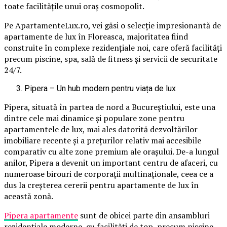
toate facilitățile unui oraș cosmopolit.
Pe ApartamenteLux.ro, vei găsi o selecție impresionantă de
apartamente de lux în Floreasca, majoritatea fiind
construite în complexe rezidențiale noi, care oferă facilități
precum piscine, spa, sală de fitness și servicii de securitate
24/7.
Pipera – Un hub modern pentru viața de lux
Pipera, situată în partea de nord a Bucureștiului, este una
dintre cele mai dinamice și populare zone pentru
apartamentele de lux, mai ales datorită dezvoltărilor
imobiliare recente și a prețurilor relativ mai accesibile
comparativ cu alte zone premium ale orașului. De-a lungul
anilor, Pipera a devenit un important centru de afaceri, cu
numeroase birouri de corporații multinaționale, ceea ce a
dus la creșterea cererii pentru apartamente de lux în
această zonă.
Pipera
apartamente
sunt de obicei parte din ansambluri
rezidențiale moderne, cu facilități de top, precum piscine,