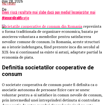
mai 28, 2026
Nu ratati
De
Elevii riscă rezultate mai slabe dacă pun mediul înconjurător mai
presus de educație
AlexandraM
Societatile cooperative de consum din Romania
reprezinta
o forma traditionala de organizare economica, bazata pe
asocierea voluntara a membrilor pentru satisfacerea
nevoilor comune de consum. In Romania, aceste structuri
au o istorie indelungata, fiind prezente inca din secolul al
XIX-lea si continuand sa existe si astazi, adaptate partial la
economia de piata.
Definitia societatilor cooperative de
consum
O societate cooperativa de consum poate fi definita ca o
asociatie autonoma de persoane fizice care se unesc
voluntar pentru a-si satisface in comun nevoile de consum,
prin intermediul unei intreprinderi detinuta si controlata