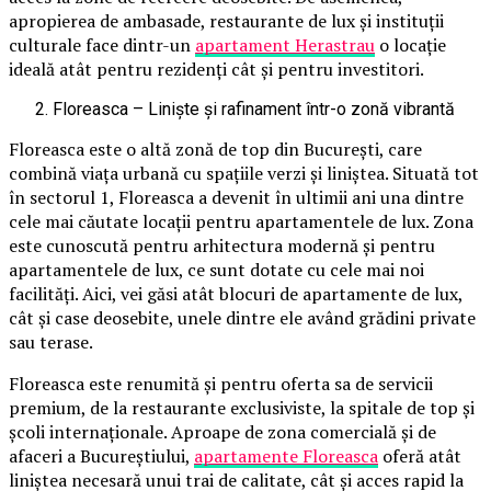
apropierea de ambasade, restaurante de lux și instituții
culturale face dintr-un
apartament
Her
a
str
a
u
o locație
ideală atât pentru rezidenți cât și pentru investitori.
Floreasca – Liniște și rafinament într-o zonă vibrantă
Floreasca este o altă zonă de top din București, care
combină viața urbană cu spațiile verzi și liniștea. Situată tot
în sectorul 1, Floreasca a devenit în ultimii ani una dintre
cele mai căutate locații pentru apartamentele de lux. Zona
este cunoscută pentru arhitectura modernă și pentru
apartamentele de lux, ce sunt dotate cu cele mai noi
facilități. Aici, vei găsi atât blocuri de apartamente de lux,
cât și case deosebite, unele dintre ele având grădini private
sau terase.
Floreasca este renumită și pentru oferta sa de servicii
premium, de la restaurante exclusiviste, la spitale de top și
școli internaționale. Aproape de zona comercială și de
afaceri a Bucureștiului,
apartamente
Floreasca
oferă atât
liniștea necesară unui trai de calitate, cât și acces rapid la