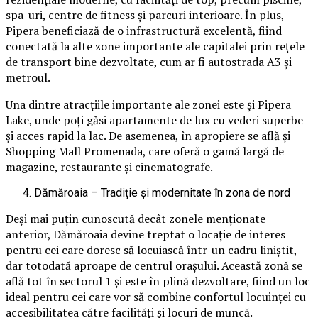
spa-uri, centre de fitness și parcuri interioare. În plus,
Pipera beneficiază de o infrastructură excelentă, fiind
conectată la alte zone importante ale capitalei prin rețele
de transport bine dezvoltate, cum ar fi autostrada A3 și
metroul.
Una dintre atracțiile importante ale zonei este și Pipera
Lake, unde poți găsi apartamente de lux cu vederi superbe
și acces rapid la lac. De asemenea, în apropiere se află și
Shopping Mall Promenada, care oferă o gamă largă de
magazine, restaurante și cinematografe.
Dămăroaia – Tradiție și modernitate în zona de nord
Deși mai puțin cunoscută decât zonele menționate
anterior, Dămăroaia devine treptat o locație de interes
pentru cei care doresc să locuiască într-un cadru liniștit,
dar totodată aproape de centrul orașului. Această zonă se
află tot în sectorul 1 și este în plină dezvoltare, fiind un loc
ideal pentru cei care vor să combine confortul locuinței cu
accesibilitatea către facilități și locuri de muncă.