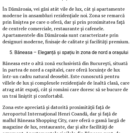
În Dămăroaia, vei găsi atât vile de lux, cât și apartamente
moderne în ansambluri rezidențiale noi. Zona se remarcă
prin liniștea pe care o oferă, dar și prin proximitatea față
de centrele comerciale, restaurante și cafenele.
Apartamentele din Dămăroaia sunt caracterizate prin
designuri moderne, finisaje de calitate și facilități premium.
Băneasa – Eleganță și spațiu în zona de nord a orașului
Băneasa este o altă zonă exclusivistă din București, situată
în partea de nord a capitalei, care oferă locuințe de lux
într-un cadru natural deosebit. Este cunoscută pentru
villele de lux și complexele rezidențiale de înaltă clasă, care
atrag atât expați, cât și români care doresc să se bucure de
un trai liniștit și confortabil.
Zona este apreciată și datorită proximității față de
Aeroportul Internațional Henri Coandă, dar și față de
mallul Băneasa Shopping City, care oferă o gamă largă de
magazine de lux, restaurante, dar și alte facilități de