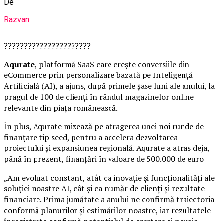
De
Razvan
??????????????????????
Aqurate
,
platformă SaaS care crește conversiile din
eCommerce prin personalizare bazată pe Inteligenţă
Artificială (AI), a ajuns, după primele șase luni ale anului, la
pragul de 100 de clienți în rândul magazinelor online
relevante din piața românească.
În plus, Aqurate mizează pe atragerea unei noi runde de
finanțare tip seed, pentru a accelera dezvoltarea
proiectului și expansiunea regională. Aqurate a atras deja,
până în prezent, finanțări în valoare de 500.000 de euro
„Am evoluat constant, atât ca inovație și funcționalități ale
soluției noastre AI, cât și ca număr de clienți și rezultate
financiare. Prima jumătate a anului ne confirmă traiectoria
conformă planurilor și estimărilor noastre, iar rezultatele
înregistrate confirmă potențialul de creștere și nevoia