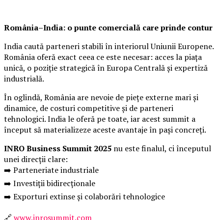
România–India: o punte comercială care prinde contur
India caută parteneri stabili în interiorul Uniunii Europene.
România oferă exact ceea ce este necesar: acces la piața
unică, o poziție strategică în Europa Centrală și expertiză
industrială.
În oglindă, România are nevoie de piețe externe mari și
dinamice, de costuri competitive și de parteneri
tehnologici. India le oferă pe toate, iar acest summit a
început să materializeze aceste avantaje în pași concreți.
INRO Business Summit 2025
nu este finalul, ci începutul
unei direcții clare:
➡️ Parteneriate industriale
➡️ Investiții bidirecționale
➡️ Exporturi extinse și colaborări tehnologice
🔗
www.inrosummit.com