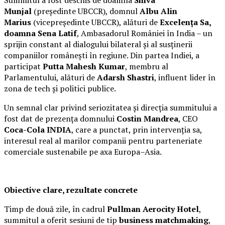
Summitul a fost deschis de doamna
Shiva
Munjal
(președinte UBCCR), domnul
Albu Alin
Marius
(vicepreședinte UBCCR), alături de
Excelența Sa,
doamna Sena Latif
, Ambasadorul României în India – un
sprijin constant al dialogului bilateral și al susținerii
companiilor românești în regiune. Din partea Indiei, a
participat
Putta Mahesh Kumar
, membru al
Parlamentului, alături de
Adarsh Shastri
, influent lider în
zona de tech și politici publice.
Un semnal clar privind seriozitatea și direcția summitului a
fost dat de prezența domnului
Costin Mandrea
, CEO
Coca-Cola INDIA
, care a punctat, prin intervenția sa,
interesul real al marilor companii pentru parteneriate
comerciale sustenabile pe axa Europa–Asia.
Obiective clare, rezultate concrete
Timp de două zile, în cadrul
Pullman Aerocity Hotel
,
summitul a oferit sesiuni de tip
business matchmaking
,