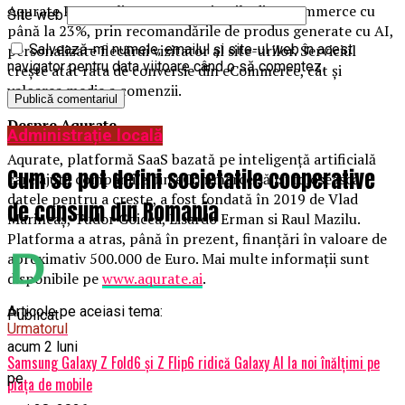
Aqurate Personalize crește veniturile din eCommerce cu
Site web
până la 23%, prin recomandările de produs generate cu AI,
personalizate fiecărui vizitator al site-urilor. Serviciul
Salvează-mi numele, emailul și site-ul web în acest
navigator pentru data viitoare când o să comentez.
crește atât rata de conversie din eCommerce, cât și
valoarea medie a comenzii.
Despre Aqurate
Administrație locală
Aqurate, platformă SaaS bazată pe inteligenţă artificială
Cum se pot defini societatile cooperative
care ajută companiile din eCommerce să îşi folosească
datele pentru a creşte, a fost fondată în 2019 de Vlad
de consum din Romania
Marincaş, Tudor Goicea, Lisardo Erman si Raul Mazilu.
Platforma a atras, până în prezent, finanțări în valoare de
aproximativ 500.000 de Euro. Mai multe informații sunt
disponibile pe
www.aqurate.ai
.
Articole pe aceiasi tema:
Publicat
Urmatorul
acum 2 luni
Samsung Galaxy Z Fold6 și Z Flip6 ridică Galaxy AI la noi înălțimi pe
pe
piața de mobile