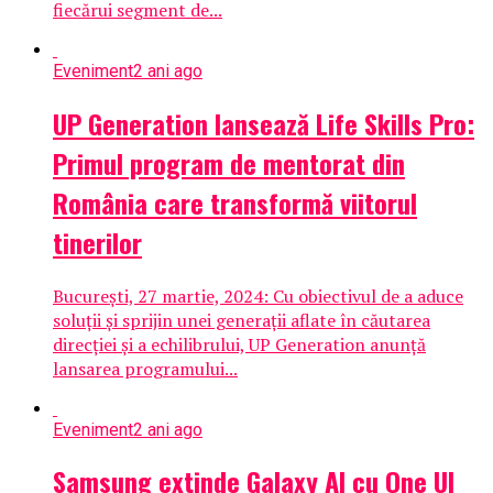
fiecărui segment de...
Eveniment
2 ani ago
UP Generation lansează Life Skills Pro:
Primul program de mentorat din
România care transformă viitorul
tinerilor
București, 27 martie, 2024: Cu obiectivul de a aduce
soluții și sprijin unei generații aflate în căutarea
direcției și a echilibrului, UP Generation anunță
lansarea programului...
Eveniment
2 ani ago
Samsung extinde Galaxy AI cu One UI