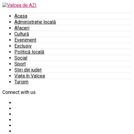
Acasa
Administrație locală
Afaceri
Cultură
Eveniment
Exclusiv
Politică locală
Social
Sport
Știri din județ
Viața în Valcea
Turism
Connect with us