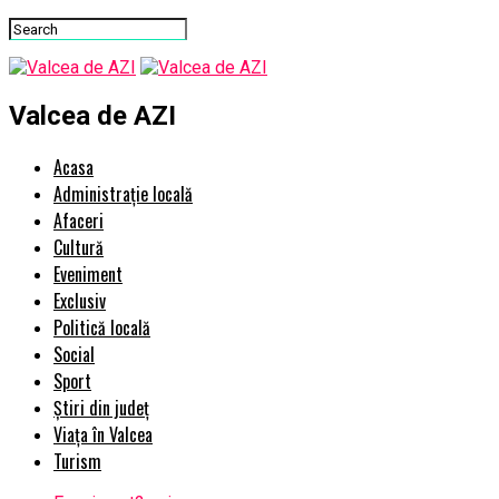
Valcea de AZI
Acasa
Administrație locală
Afaceri
Cultură
Eveniment
Exclusiv
Politică locală
Social
Sport
Știri din județ
Viața în Valcea
Turism