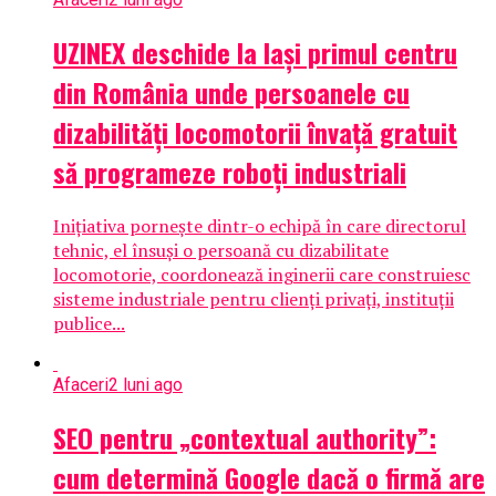
UZINEX deschide la Iași primul centru
din România unde persoanele cu
dizabilități locomotorii învață gratuit
să programeze roboți industriali
Inițiativa pornește dintr-o echipă în care directorul
tehnic, el însuși o persoană cu dizabilitate
locomotorie, coordonează inginerii care construiesc
sisteme industriale pentru clienți privați, instituții
publice...
Afaceri
2 luni ago
SEO pentru „contextual authority”:
cum determină Google dacă o firmă are