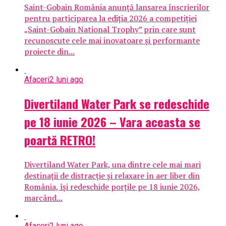
Saint-Gobain România anunță lansarea înscrierilor
pentru participarea la ediția 2026 a competiției
„Saint-Gobain National Trophy” prin care sunt
recunoscute cele mai inovatoare și performante
proiecte din...
Afaceri
2 luni ago
Divertiland Water Park se redeschide
pe 18 iunie 2026 – Vara aceasta se
poartă RETRO!
Divertiland Water Park, una dintre cele mai mari
destinații de distracție și relaxare în aer liber din
România, își redeschide porțile pe 18 iunie 2026,
marcând...
Afaceri
2 luni ago