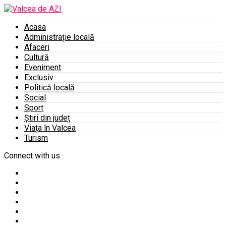
Acasa
Administrație locală
Afaceri
Cultură
Eveniment
Exclusiv
Politică locală
Social
Sport
Știri din județ
Viața în Valcea
Turism
Connect with us