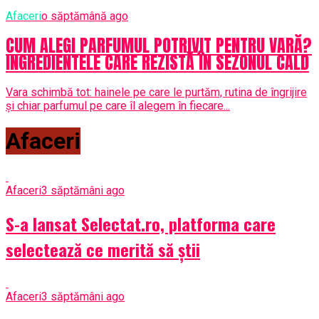
Afaceri
o săptămână ago
CUM ALEGI PARFUMUL POTRIVIT PENTRU VARĂ?
INGREDIENTELE CARE REZISTĂ ÎN SEZONUL CALD
Vara schimbă tot: hainele pe care le purtăm, rutina de îngrijire
și chiar parfumul pe care îl alegem în fiecare...
Afaceri
Afaceri
3 săptămâni ago
S-a lansat Selectat.ro, platforma care
selectează ce merită să știi
Afaceri
3 săptămâni ago