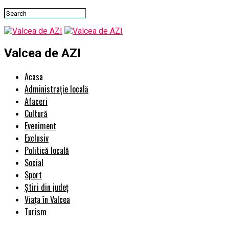
Valcea de AZI
Acasa
Administrație locală
Afaceri
Cultură
Eveniment
Exclusiv
Politică locală
Social
Sport
Știri din județ
Viața în Valcea
Turism