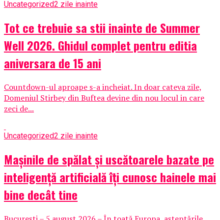
Uncategorized
2 zile inainte
Tot ce trebuie sa stii inainte de Summer
Well 2026. Ghidul complet pentru editia
aniversara de 15 ani
Countdown-ul aproape s-a incheiat. In doar cateva zile,
Domeniul Stirbey din Buftea devine din nou locul in care
zeci de...
Uncategorized
2 zile inainte
Mașinile de spălat și uscătoarele bazate pe
inteligență artificială îți cunosc hainele mai
bine decât tine
București – 5 august 2026 – În toată Europa, așteptările