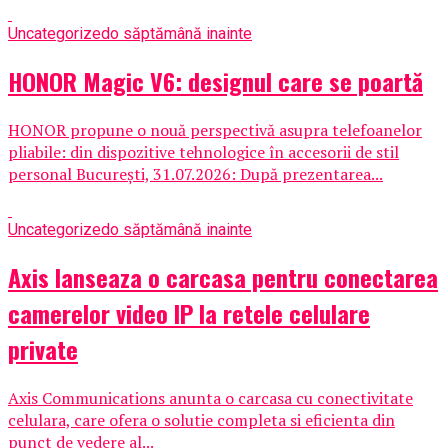
Uncategorized
o săptămână inainte
HONOR Magic V6: designul care se poartă
HONOR propune o nouă perspectivă asupra telefoanelor
pliabile: din dispozitive tehnologice în accesorii de stil
personal București, 31.07.2026: După prezentarea...
Uncategorized
o săptămână inainte
Axis lanseaza o carcasa pentru conectarea
camerelor video IP la retele celulare
private
Axis Communications anunta o carcasa cu conectivitate
celulara, care ofera o solutie completa si eficienta din
punct de vedere al...