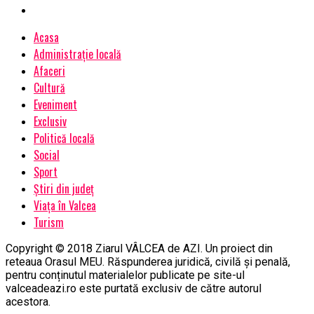
Acasa
Administrație locală
Afaceri
Cultură
Eveniment
Exclusiv
Politică locală
Social
Sport
Știri din județ
Viața în Valcea
Turism
Copyright © 2018 Ziarul VÂLCEA de AZI. Un proiect din
reteaua Orasul MEU. Răspunderea juridică, civilă și penală,
pentru conținutul materialelor publicate pe site-ul
valceadeazi.ro este purtată exclusiv de către autorul
acestora.