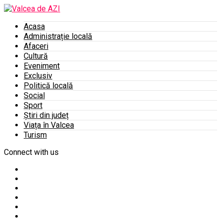
Acasa
Administrație locală
Afaceri
Cultură
Eveniment
Exclusiv
Politică locală
Social
Sport
Știri din județ
Viața în Valcea
Turism
Connect with us