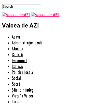
Valcea de AZI
Acasa
Administrație locală
Afaceri
Cultură
Eveniment
Exclusiv
Politică locală
Social
Sport
Știri din județ
Viața în Valcea
Turism