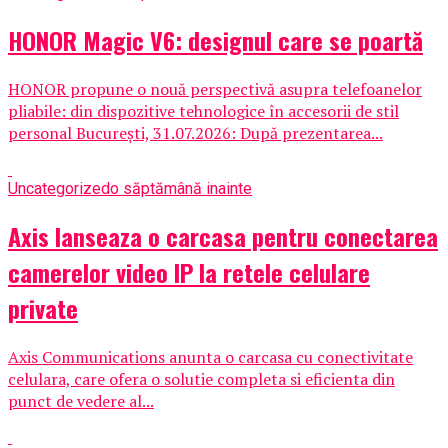
HONOR Magic V6: designul care se poartă
HONOR propune o nouă perspectivă asupra telefoanelor
pliabile: din dispozitive tehnologice în accesorii de stil
personal București, 31.07.2026: După prezentarea...
Uncategorized
o săptămână inainte
Axis lanseaza o carcasa pentru conectarea
camerelor video IP la retele celulare
private
Axis Communications anunta o carcasa cu conectivitate
celulara, care ofera o solutie completa si eficienta din
punct de vedere al...