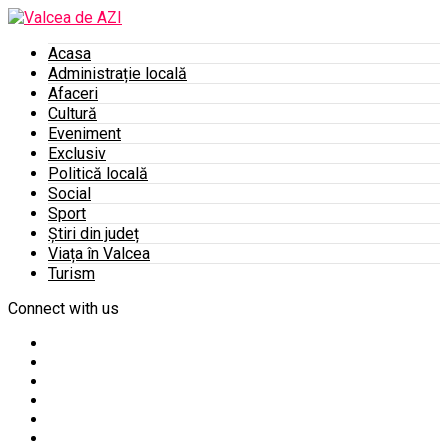
Acasa
Administrație locală
Afaceri
Cultură
Eveniment
Exclusiv
Politică locală
Social
Sport
Știri din județ
Viața în Valcea
Turism
Connect with us