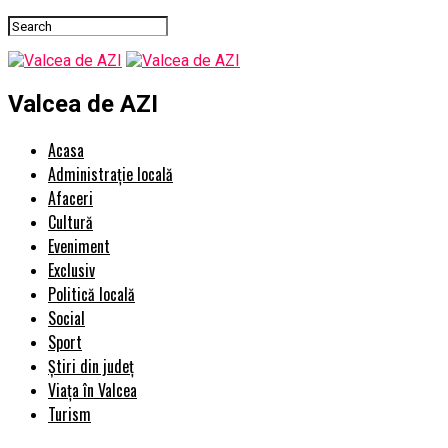
Valcea de AZI
Acasa
Administrație locală
Afaceri
Cultură
Eveniment
Exclusiv
Politică locală
Social
Sport
Știri din județ
Viața în Valcea
Turism