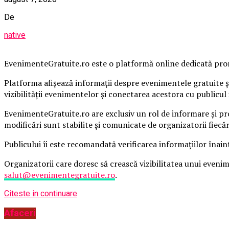
De
native
EvenimenteGratuite.ro este o platformă online dedicată promo
Platforma afișează informații despre evenimentele gratuite și
vizibilității evenimentelor și conectarea acestora cu publicul 
EvenimenteGratuite.ro are exclusiv un rol de informare și pr
modificări sunt stabilite și comunicate de organizatorii fiecă
Publicului îi este recomandată verificarea informațiilor înain
Organizatorii care doresc să crească vizibilitatea unui even
salut@evenimentegratuite.ro
.
Citeste in continuare
Afaceri