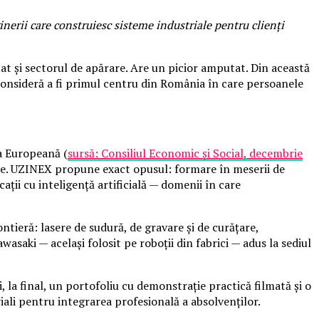
inerii care construiesc sisteme industriale pentru clienți
tat și sectorul de apărare. Are un picior amputat. Din această
 consideră a fi primul centru din România în care persoanele
a Europeană (
sursă: Consiliul Economic și Social, decembrie
tite. UZINEX propune exact opusul: formare în meserii de
ții cu inteligență artificială — domenii în care
tieră: lasere de sudură, de gravare și de curățare,
asaki — același folosit pe roboții din fabrici — adus la sediul
 la final, un portofoliu cu demonstrație practică filmată și o
iali pentru integrarea profesională a absolvenților.