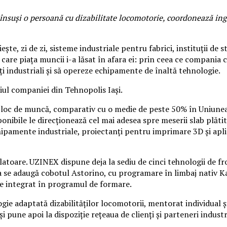
l însuși o persoană cu dizabilitate locomotorie, coordonează ing
, zi de zi, sisteme industriale pentru fabrici, instituții de s
care piața muncii i-a lăsat în afara ei: prin ceea ce compania
ți industriali și să opereze echipamente de înaltă tehnologie.
ul companiei din Tehnopolis Iași.
n loc de muncă, comparativ cu o medie de peste 50% în Uniune
sponibile le direcționează cel mai adesea spre meserii slab plă
ipamente industriale, proiectanți pentru imprimare 3D și aplica
toare. UZINEX dispune deja la sediu de cinci tehnologii de fron
a se adaugă cobotul Astorino, cu programare în limbaj nativ Kaw
e integrat în programul de formare.
e adaptată dizabilităților locomotorii, mentorat individual și,
une apoi la dispoziție rețeaua de clienți și parteneri industr