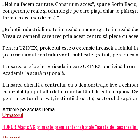
„Noi nu facem caritate. Construim acces”, spune Sorin Baciu
competențe reale și tehnologie pe care piața chiar le plăteșt
forma ei cea mai directă.”
„Roboții industriali nu te întreabă cum mergi. Te întreabă dac
Vreau ca oamenii care trec prin acest centru să plece cu aceea
Pentru UZINEX, proiectul este o extensie firească a felului î
și curriculumul centrului vor fi publicate gratuit, pentru ca 
Lansarea are loc în perioada în care UZINEX participă la un 
Academia la scară națională.
Lansarea oficială a centrului, cu o demonstrație live a echip
cu dizabilități pot afla detalii contactând direct compania.
De
pentru sectorul privat, instituții de stat și sectorul de ap
Articole pe aceiasi tema:
Urmatorul
HONOR Magic V6 primește premii internaționale înainte de lansarea în