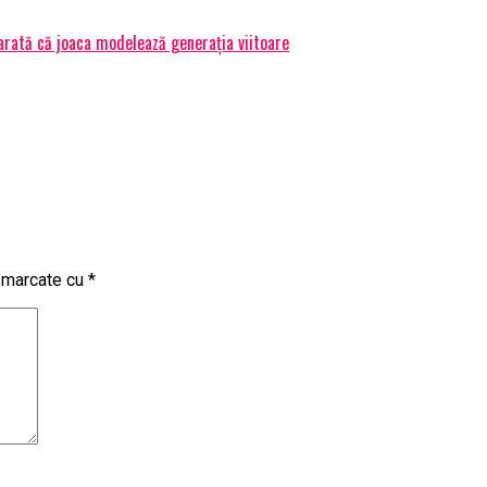
arată că joaca modelează generația viitoare
t marcate cu
*