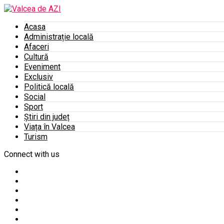
Acasa
Administrație locală
Afaceri
Cultură
Eveniment
Exclusiv
Politică locală
Social
Sport
Știri din județ
Viața în Valcea
Turism
Connect with us