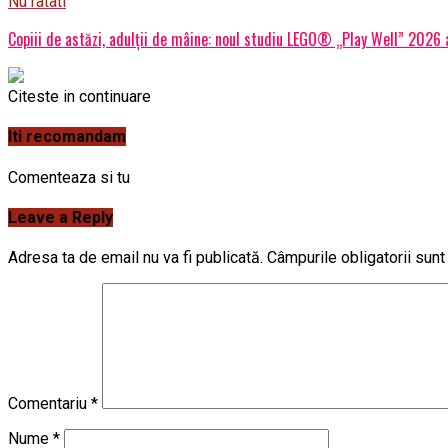
Nu ratati
Copiii de astăzi, adulții de mâine: noul studiu LEGO® „Play Well” 2026 
Citeste in continuare
Iti recomandam
Comenteaza si tu
Leave a Reply
Adresa ta de email nu va fi publicată.
Câmpurile obligatorii sun
Comentariu
*
Nume
*