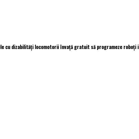
 cu dizabilități locomotorii învață gratuit să programeze roboți i