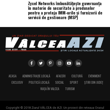
Zyxel Networks îmbunătățește guvernanța
în materie de securitate a produselor
pentru a proteja IMM-urile și furnizorii de
servicii de gestionare (MSP)
ACASA
ADMINISTRAȚIE LOCALĂ
AFACERI
CULTURĂ
EVENIMENT
EXCLUSIV
POLITICĂ LOCALĂ
SOCIAL
SPORT
ȘTIRI DIN JUDEȚ
VIAȚA ÎN VALCEA
TURISM
Copyright © 2018 Ziarul VÂLCEA de AZI. Un proiect din reteaua Orasul