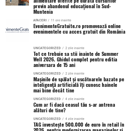
alimentare oferite pe durata cursurilor
previn abandonul educațional în Sud-
Muntenia
AFACERI
11 ore inainte
EvenimenteGratuite.ro promovează online
evenimentele cu acces gratuit din România
UNCATEGORIZED
2 zile inainte
Tot ce trebuie sa stii inainte de Summer
Well 2026. Ghidul complet pentru editia
aniversara de 15 ani
UNCATEGORIZED
2 zile inainte
Mașinile de spălat și uscătoarele bazate pe
inteligență artificială îți cunosc hainele
mai bine decât tine
UNCATEGORIZED
4 zile inainte
Cum ar fi dacă ceasul tău s-ar antrena
alături de tine?
UNCATEGORIZED
4 zile inainte
TAG investește 500.000 de euro în retail în
2026, pentru modernizarea magazinelor și