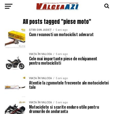
All posts tagged "piese moto"
ȘTIRI DIN JUDEȚ
5 ani ago
Cum recunosti un motociclist adevarat
VIAȚA ÎN VALCEA
5 ani ago
Cele mai importante piese de echipament
pentru motociclisti
VIAȚA ÎN VALCEA
5 ani ago
Atentie la zgomotele frecvente ale motocicletei
tale
VIAȚA ÎN VALCEA
5 ani ago
Motociclete si scarite enduro utile pentru
drumurile de anduranta