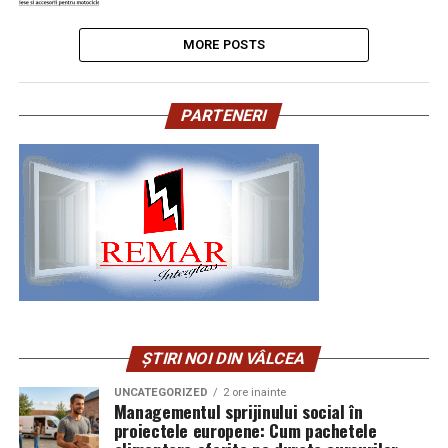
MORE POSTS
PARTENERI
ȘTIRI NOI DIN VÂLCEA
UNCATEGORIZED
2 ore inainte
Managementul sprijinului social în
proiectele europene: Cum pachetele