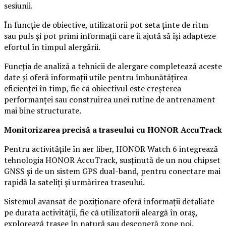
sesiunii.
În funcție de obiective, utilizatorii pot seta ținte de ritm
sau puls și pot primi informații care îi ajută să își adapteze
efortul în timpul alergării.
Funcția de analiză a tehnicii de alergare completează aceste
date și oferă informații utile pentru îmbunătățirea
eficienței în timp, fie că obiectivul este creșterea
performanței sau construirea unei rutine de antrenament
mai bine structurate.
Monitorizarea precisă a traseului cu HONOR AccuTrack
Pentru activitățile în aer liber, HONOR Watch 6 integrează
tehnologia HONOR AccuTrack, susținută de un nou chipset
GNSS și de un sistem GPS dual-band, pentru conectare mai
rapidă la sateliți și urmărirea traseului.
Sistemul avansat de poziționare oferă informații detaliate
pe durata activității, fie că utilizatorii aleargă în oraș,
explorează trasee în natură sau descoperă zone noi.