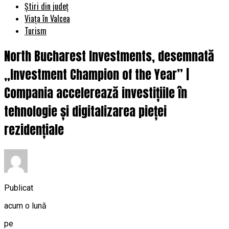
Știri din județ
Viața în Valcea
Turism
North Bucharest Investments, desemnată
„Investment Champion of the Year” |
Compania accelerează investițiile în
tehnologie și digitalizarea pieței
rezidențiale
Publicat
acum o lună
pe