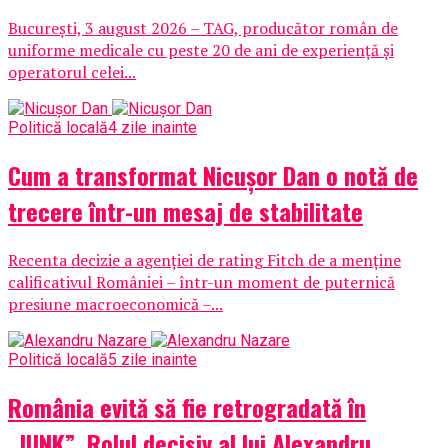
București, 3 august 2026 – TAG, producător român de
uniforme medicale cu peste 20 de ani de experiență și
operatorul celei...
Politică locală
4 zile inainte
Cum a transformat Nicușor Dan o notă de
trecere într-un mesaj de stabilitate
Recenta decizie a agenției de rating Fitch de a menține
calificativul României – într-un moment de puternică
presiune macroeconomică –...
Politică locală
5 zile inainte
România evită să fie retrogradată în
„JUNK”. Rolul decisiv al lui Alexandru