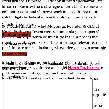
exclusivitate. Cu peste 200 de consultanți specializați, trei
birouri în București și o strategie orientată către inovare,
compania continuă să investească în dezvoltarea unor
soluții digitale dedicate investitorilor și cumpărătorilor.
Citeste in continuare
Sub leadershipul lui
Vlad Musteață
, Founder & CEO al
North Bucharest Investments, compania și-a propus să
Iti recomandam
transforme experiența de investiție într-un proces mai
rapid, mai inteligent și bazat pe informații relevante, într-o
Comenteaza si tu
piață în care accesul la date și viteza deciziei devin avantaje
competitive.
Leave a Reply
Una dintre cele mai importante direcții strategice ale
Adresa ta de email nu va fi publicată.
Câmpurile obligatorii
companiei este dezvoltarea aplicației
North Bucharest
, o
sunt marcate cu
*
platformă care integrează funcționalități bazate pe
Comentariu
*
inteligență artificială și instrumente digitale menite să
simplifice procesul de identificare și analiză a
oportunităților din piața rezidențială. Aplicația permite
utilizatorilor să compare proprietăți în funcție de propriile
criterii, să primească recomandări personalizate, să
acceseze o hartă interactivă a proiectelor rezidențiale, să