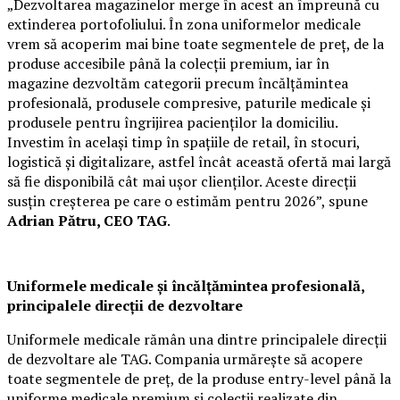
„Dezvoltarea magazinelor merge în acest an împreună cu
extinderea portofoliului. În zona uniformelor medicale
vrem să acoperim mai bine toate segmentele de preț, de la
produse accesibile până la colecții premium, iar în
magazine dezvoltăm categorii precum încălțămintea
profesională, produsele compresive, paturile medicale și
produsele pentru îngrijirea pacienților la domiciliu.
Investim în același timp în spațiile de retail, în stocuri,
logistică și digitalizare, astfel încât această ofertă mai largă
să fie disponibilă cât mai ușor clienților. Aceste direcții
susțin creșterea pe care o estimăm pentru 2026”, spune
Adrian Pătru, CEO TAG
.
Uniformele medicale și încălțămintea profesională,
principalele direcții de dezvoltare
Uniformele medicale rămân una dintre principalele direcții
de dezvoltare ale TAG. Compania urmărește să acopere
toate segmentele de preț, de la produse entry-level până la
uniforme medicale premium și colecții realizate din