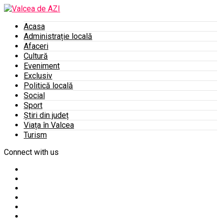
Acasa
Administrație locală
Afaceri
Cultură
Eveniment
Exclusiv
Politică locală
Social
Sport
Știri din județ
Viața în Valcea
Turism
Connect with us