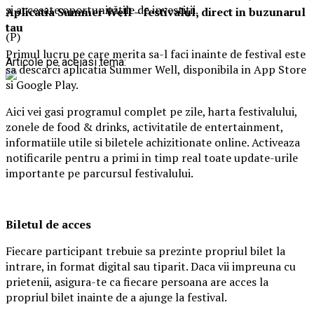
și accesate oportunitățile de investiții.
Aplica
t
ia Summer Well
– festivalul, direct in buzunarul
tau
(P)
Primul lucru pe care merita sa-l faci inainte de festival este
Articole pe aceiasi tema:
sa descarci aplicatia Summer Well, disponibila in App Store
si Google Play.
Aici vei gasi programul complet pe zile, harta festivalului,
zonele de food & drinks, activitatile de entertainment,
informatiile utile si biletele achizitionate online. Activeaza
notificarile pentru a primi in timp real toate update-urile
importante pe parcursul festivalului.
Biletul de acces
Fiecare participant trebuie sa prezinte propriul bilet la
intrare, in format digital sau tiparit. Daca vii impreuna cu
prietenii, asigura-te ca fiecare persoana are acces la
propriul bilet inainte de a ajunge la festival.