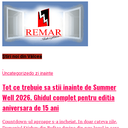
Știri noi din Vâlcea
Uncategorized
o zi inainte
Tot ce trebuie sa stii inainte de Summer
Well 2026. Ghidul complet pentru editia
aniversara de 15 ani
Countdown-ul aproape s-a incheiat. In doar cateva zile,
Domeniul Stirbey din Buftea devine din nou locul in care