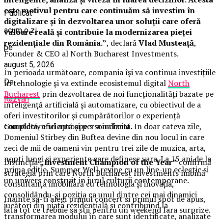
este motivul pentru care continuăm să investim în
Publicat
digitalizare și în dezvoltarea unor soluții care oferă
acum o zi
valoare reală și contribuie la modernizarea pieței
rezidențiale din România.”
, declară
Vlad Musteață
,
pe
Founder & CEO al North Bucharest Investments.
august 5, 2026
În perioada următoare, compania își va continua investițiile
De
în tehnologie și va extinde ecosistemul digital
North
Bucharest
prin dezvoltarea de noi funcționalități bazate pe
Razvan
inteligență artificială și automatizare, cu obiectivul de a
oferi investitorilor și cumpărătorilor o experiență
Countdown-ul aproape s-a incheiat. In doar cateva zile,
completă, eficientă și personalizată.
Domeniul Stirbey din Buftea devine din nou locul in care
zeci de mii de oameni vin pentru trei zile de muzica, arta,
nopti lungi si experiente care definesc vara. La 15 ani de la
Distincția
„Investment Champion of the Year”
confirmă
prima editie, Summer Well revine cu un line-up eclectic si
strategia prin care North Bucharest Investments îmbină
un univers construit in jurul culturii contemporane.
consultanța imobiliară cu tehnologia și inovația,
consolidându-și poziția ca unul dintre cei mai dinamici
Inainte sa-ti alegi primul concert si primul spot de apus,
jucători din piața rezidențială și contribuind la
iata tot ce trebuie sa stii pentru un weekend fara surprize.
transformarea modului în care sunt identificate, analizate