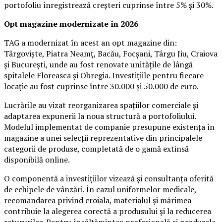
portofoliu înregistrează creșteri cuprinse între 5% și 30%.
Opt magazine modernizate în 2026
TAG a modernizat în acest an opt magazine din:
Târgoviște, Piatra Neamț, Bacău, Focșani, Târgu Jiu, Craiova
și București, unde au fost renovate unitățile de lângă
spitalele Floreasca și Obregia. Investițiile pentru fiecare
locație au fost cuprinse între 30.000 și 50.000 de euro.
Lucrările au vizat reorganizarea spațiilor comerciale și
adaptarea expunerii la noua structură a portofoliului.
Modelul implementat de companie presupune existența în
magazine a unei selecții reprezentative din principalele
categorii de produse, completată de o gamă extinsă
disponibilă online.
O componentă a investițiilor vizează și consultanța oferită
de echipele de vânzări. În cazul uniformelor medicale,
recomandarea privind croiala, materialul și mărimea
contribuie la alegerea corectă a produsului și la reducerea
retururilor. Pentru încălțămintea profesională și produsele