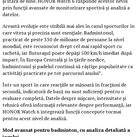
și stării de bine. HONOR Watch 6 răspunde acestor nevoi
prin funcții avansate de monitorizare sportivă și analiză a
datelor.
Această evoluție este vizibilă mai ales în cazul sporturilor în
care viteza și precizia sunt esențiale. Badmintonul,
practicat de peste 330 de milioane de persoane la nivel
mondial, este recunoscut drept cel mai rapid sport cu
rachetă, iar fluturașul poate depăși 500 km/h imediat după
impact. În Europa Centrală și în țările nordice,
badmintonul și padelul continuă să câștige popularitate ca
activități practicate pe tot parcursul anului¹.
Într-un sport în care reacțiile se măsoară în fracțiuni de
secundă, indicatorii de bază nu sunt suficienți pentru o
evaluare completă. Datele despre mișcare, intensitate și
tehnică oferă informații relevante despre performanță, iar
HONOR Watch 6 integrează funcții concepute tocmai
pentru acest nivel de analiză.
Mod avansat pentru badminton, cu analiza detaliată a
jocului