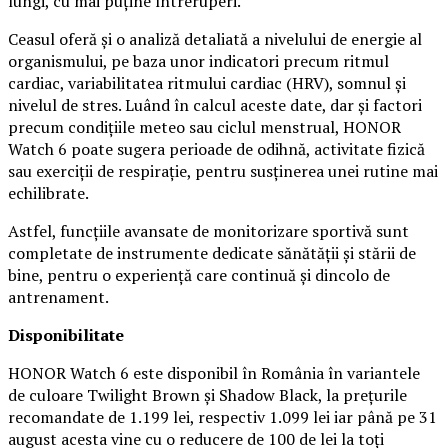
lungi, cu mai puține întreruperi.
Ceasul oferă și o analiză detaliată a nivelului de energie al
organismului, pe baza unor indicatori precum ritmul
cardiac, variabilitatea ritmului cardiac (HRV), somnul și
nivelul de stres. Luând în calcul aceste date, dar și factori
precum condițiile meteo sau ciclul menstrual, HONOR
Watch 6 poate sugera perioade de odihnă, activitate fizică
sau exerciții de respirație, pentru susținerea unei rutine mai
echilibrate.
Astfel, funcțiile avansate de monitorizare sportivă sunt
completate de instrumente dedicate sănătății și stării de
bine, pentru o experiență care continuă și dincolo de
antrenament.
Disponibilitate
HONOR Watch 6 este disponibil în România în variantele
de culoare Twilight Brown și Shadow Black, la prețurile
recomandate de 1.199 lei, respectiv 1.099 lei iar până pe 31
august acesta vine cu o reducere de 100 de lei la toți