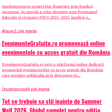
Implementarea proiectelor finanțate prin fonduri
europene, în special a celor derulate prin Programul
Educație și Ocupare (PEO) 2021-2027, implică o...
Afaceri
2 zile inainte
EvenimenteGratuite.ro promovează online
evenimentele cu acces gratuit din România
EvenimenteGratuite.ro este o platformă online dedicată
promovării evenimentelor cu acces gratuit din România,
care permite publicului să le descopere în...
Uncategorized
4 zile inainte
Tot ce trebuie sa stii inainte de Summer
Well 2026. Ghidul complet pentru editia