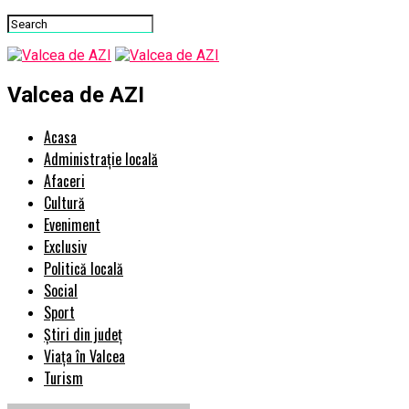
Valcea de AZI
Acasa
Administrație locală
Afaceri
Cultură
Eveniment
Exclusiv
Politică locală
Social
Sport
Știri din județ
Viața în Valcea
Turism