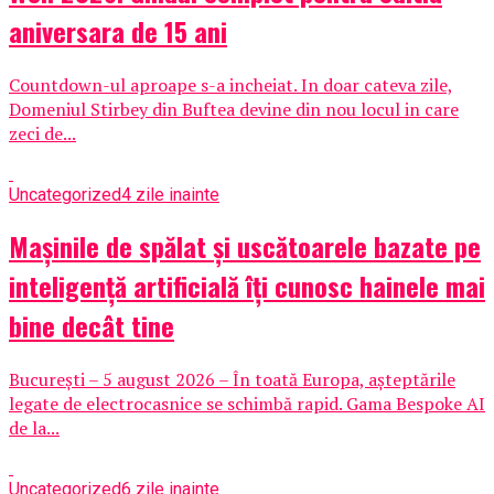
aniversara de 15 ani
Countdown-ul aproape s-a incheiat. In doar cateva zile,
Domeniul Stirbey din Buftea devine din nou locul in care
zeci de...
Uncategorized
4 zile inainte
Mașinile de spălat și uscătoarele bazate pe
inteligență artificială îți cunosc hainele mai
bine decât tine
București – 5 august 2026 – În toată Europa, așteptările
legate de electrocasnice se schimbă rapid. Gama Bespoke AI
de la...
Uncategorized
6 zile inainte