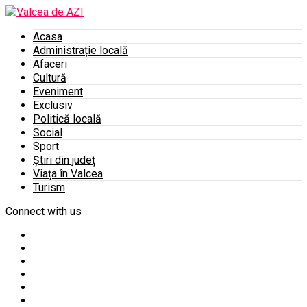
Acasa
Administrație locală
Afaceri
Cultură
Eveniment
Exclusiv
Politică locală
Social
Sport
Știri din județ
Viața în Valcea
Turism
Connect with us