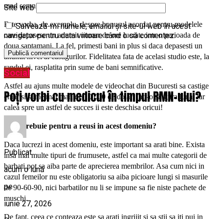
mod semnificativ.
Site web
Este vorba, de exemplu, despre bonusul acordat pentru modelele
Salvează-mi numele, emailul și site-ul web în acest
care depasesc un anumit numar de ore lucrate intr-o perioada de
navigator pentru data viitoare când o să comentez.
doua saptamani. La fel, primesti bani in plus si daca depasesti un
anumit nivel al castigurilor. Fidelitatea fata de acelasi studio este, la
randul ei, rasplatita prin sume de bani semnificative.
Social
Astfel au ajuns multe modele de videochat din Bucuresti sa castige
Poți vorbi cu medicul în timpul RMN-ului?
chiar si sume mai mari de 10 000 de dolari intr-o singura luna. Iar
calea spre un astfel de succes ii este deschisa oricui!
Ce iti trebuie pentru a reusi in acest domeniu?
Daca lucrezi in acest domeniu, este important sa arati bine. Exista
Publicat
insa mai multe tipuri de frumusete, astfel ca mai multe categorii de
barbati pot sa aiba parte de aprecierea membrilor. Asa cum nici in
acum o lună
cazul femeilor nu este obligatoriu sa aiba picioare lungi si masurile
pe
de 90-60-90, nici barbatilor nu li se impune sa fie niste pachete de
muschi.
iunie 27, 2026
De fapt, ceea ce conteaza este sa arati ingrijit si sa stii sa iti pui in