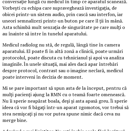
conversație lungă cu medicul în timp ce aparatul scanează.
Vorbești cu echipa care supraveghează investigația, de
obicei printr-un sistem audio, prin cască sau interfon, iar
uneori semnalizezi printr-un buton pe care îl ții în mână.
Asta schimbă mult senzația de singurătate pe care mulți o
au înainte să intre în tunelul aparatului.
Medicul radiolog nu stă, de regulă, lângă tine în camera
aparatului. El poate fi în altă zonă a clinicii, poate urmări
protocolul, poate discuta cu tehnicianul și apoi va analiza
imaginile. În unele situații, mai ales dacă apar întrebări
despre protocol, contrast sau o imagine neclară, medicul
poate interveni în decizia de moment.
Mi se pare important să spun asta de la început, pentru că
mulți pacienți ajung la RMN cu o teamă foarte omenească.
Nu îi sperie neapărat boala, deși și asta apasă greu. Îi sperie
ideea că vor fi băgați într-un aparat zgomotos, vor trebui să
stea nemișcați și nu vor putea spune nimic dacă ceva nu
merge bine.