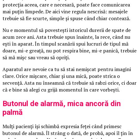
protecția aceea, care e necesară, poate face comunicarea
mai puțin limpede. De aici vine regula nescrisă: mesajele
trebuie să fie scurte, simple și spuse când chiar contează.
Nu e momentul să povestești istoricul durerii de spate de
acum zece ani. Asta trebuie spus înainte, la rece, când nu
ești în aparat. În timpul scanării spui lucruri de tipul mă
doare, mi-e greață, nu pot respira bine, mi-e panică, trebuie
să mă mișc sau vreau să opriți.
Aparatul are nevoie ca tu să stai nemișcat pentru imagini
clare. Orice mișcare, chiar și una mică, poate strica o
secvență. Asta nu înseamnă că trebuie să rabzi orice, ci doar
că e bine să alegi cu grijă momentul în care vorbești.
Butonul de alarmă, mica ancoră din
palmă
Mulți pacienți își schimbă expresia feței când primesc
butonul de alarmă. Îl strâng o dată, de probă, apoi îl țin în