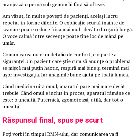
aranjează o pernă sub genunchi fără să ofteze.
Am văzut, în multe povești de pacienți, același lucru
repetat în forme diferite. O explicație scurtă înainte de
scanare poate reduce frica mai mult decât o broșură lungă.
O voce calmă între secvențe poate ține loc de mână pe
umăr.
Comunicarea nu e un detaliu de confort, e o parte a
siguranței. Un pacient care știe cum să anunțe o problemă
se mișcă mai puțin haotic, respiră mai bine și termină mai
ușor investigația. Iar imaginile bune ajută pe toată lumea.
Când medicina uită omul, aparatul pare mai mare decât
trebuie. Când omul e inclus în proces, aparatul rămâne ce
este: o unealtă. Puternică, zgomotoasă, utilă, dar tot o
unealtă.
Răspunsul final, spus pe scurt
Poți vorbi în timpul RMN-ului, dar comunicarea va fi