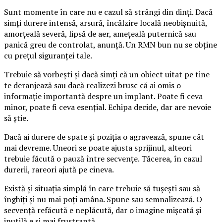
Sunt momente în care nu e cazul să strângi din dinți. Dacă
simți durere intensă, arsură, încălzire locală neobișnuită,
amorțeală severă, lipsă de aer, amețeală puternică sau
panică greu de controlat, anunță. Un RMN bun nu se obține
cu prețul siguranței tale.
Trebuie să vorbești și dacă simți că un obiect uitat pe tine
te deranjează sau dacă realizezi brusc că ai omis o
informație importantă despre un implant. Poate fi ceva
minor, poate fi ceva esențial. Echipa decide, dar are nevoie
să știe.
Dacă ai durere de spate și poziția o agravează, spune cât
mai devreme. Uneori se poate ajusta sprijinul, alteori
trebuie făcută o pauză între secvențe. Tăcerea, în cazul
durerii, rareori ajută pe cineva.
Există și situația simplă în care trebuie să tușești sau să
înghiți și nu mai poți amâna. Spune sau semnalizează. O
secvență refăcută e neplăcută, dar o imagine mișcată și
inutilă e și mai frustrantă.