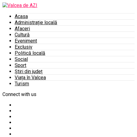
Acasa
Administrație locală
Afaceri
Cultură
Eveniment
Exclusiv
Politică locală
Social
Sport
Știri din județ
Viața în Valcea
Turism
Connect with us