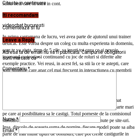
Citeste in continuare
suma neta care iti intra in cont.
Iti recomandam
videochat bucuresti
Comenteaza si tu
In prima saptamana de lucru, vei avea parte de ajutorul unui trainer
Leave a Reply
dedicat. Este vorba despre un coleg cu multa experienta in domeniu,
care te va ajuta, timp de 5 zile, sa inveti tot ceea ce ai nevoie,
Adresa ta de email nu va fi publicată.
Câmpurile obligatorii
incepand cu teoria si continuand cu joc de roluri si diferite alte
sunt marcate cu
*
exemple practice. Vei reusi, in acest fel, sa stii la ce te astepti, care
Comentariu
*
sunt situatiile care apar cel mai frecvent in interactiunea cu membrii
site-urilor de profil.
Cat se castiga din videochat
?
Marele avantaj al muncii ca model intr-un studio de videochat
Bucuresti este reprezentat, bineinteles, de sumele de bani foarte mari
pe care ai posibilitatea sa le castigi. Totul porneste de la comisionul
Nume
*
standard brut, in valoare de 50% din incasarile obtinute pe site-uri.
Insa, dincolo de aceasta suma de pornire, fiecare model poate sa aiba
Email
*
parte de mai multe tipuri de bonusuri, care pot creste castigurile in