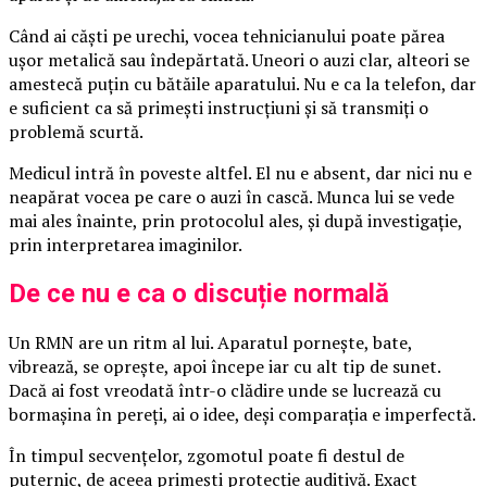
Când ai căști pe urechi, vocea tehnicianului poate părea
ușor metalică sau îndepărtată. Uneori o auzi clar, alteori se
amestecă puțin cu bătăile aparatului. Nu e ca la telefon, dar
e suficient ca să primești instrucțiuni și să transmiți o
problemă scurtă.
Medicul intră în poveste altfel. El nu e absent, dar nici nu e
neapărat vocea pe care o auzi în cască. Munca lui se vede
mai ales înainte, prin protocolul ales, și după investigație,
prin interpretarea imaginilor.
De ce nu e ca o discuție normală
Un RMN are un ritm al lui. Aparatul pornește, bate,
vibrează, se oprește, apoi începe iar cu alt tip de sunet.
Dacă ai fost vreodată într-o clădire unde se lucrează cu
bormașina în pereți, ai o idee, deși comparația e imperfectă.
În timpul secvențelor, zgomotul poate fi destul de
puternic, de aceea primești protecție auditivă. Exact