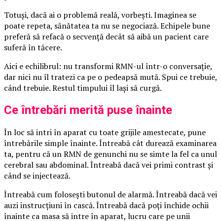
Totuși, dacă ai o problemă reală, vorbești. Imaginea se
poate repeta, sănătatea ta nu se negociază. Echipele bune
preferă să refacă o secvență decât să aibă un pacient care
suferă în tăcere.
Aici e echilibrul: nu transformi RMN-ul într-o conversație,
dar nici nu îl tratezi ca pe o pedeapsă mută. Spui ce trebuie,
când trebuie. Restul timpului îl lași să curgă.
Ce întrebări merită puse înainte
În loc să intri în aparat cu toate grijile amestecate, pune
întrebările simple înainte. Întreabă cât durează examinarea
ta, pentru că un RMN de genunchi nu se simte la fel ca unul
cerebral sau abdominal. Întreabă dacă vei primi contrast și
când se injectează.
Întreabă cum folosești butonul de alarmă. Întreabă dacă vei
auzi instrucțiuni în cască. Întreabă dacă poți închide ochii
înainte ca masa să intre în aparat, lucru care pe unii