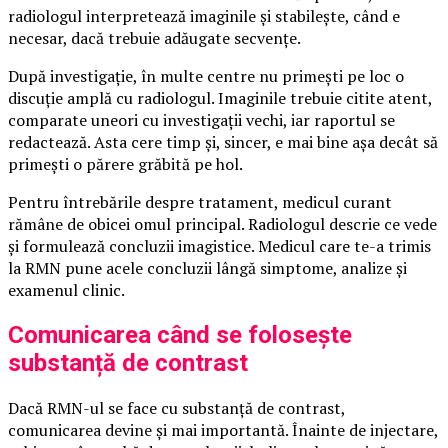
radiologul interpretează imaginile și stabilește, când e
necesar, dacă trebuie adăugate secvențe.
După investigație, în multe centre nu primești pe loc o
discuție amplă cu radiologul. Imaginile trebuie citite atent,
comparate uneori cu investigații vechi, iar raportul se
redactează. Asta cere timp și, sincer, e mai bine așa decât să
primești o părere grăbită pe hol.
Pentru întrebările despre tratament, medicul curant
rămâne de obicei omul principal. Radiologul descrie ce vede
și formulează concluzii imagistice. Medicul care te-a trimis
la RMN pune acele concluzii lângă simptome, analize și
examenul clinic.
Comunicarea când se folosește
substanță de contrast
Dacă RMN-ul se face cu substanță de contrast,
comunicarea devine și mai importantă. Înainte de injectare,