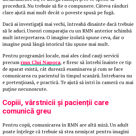
procedură. Nu trebuie să fie o compunere. Câteva rânduri
clare ajută mai mult decât o poveste spusă pe fugă.
Dacă ai investigații mai vechi, întreabă dinainte dacă trebuie
să le aduci. Uneori comparația cu un RMN anterior schimbă
mult interpretarea. O imagine izolată spune ceva, dar o
imagine pusă lângă istoricul tău spune mai mult.
Pentru programări locale, mai ales când cauți servicii
precum
rmn Cluj Napoca
, e firesc să întrebi înainte ce tip
de aparat există, cât durează examinarea și cum se face
comunicarea cu pacientul în timpul scanării. Întrebarea nu
e pretențioasă, e practică. Te ajută să intri în cameră cu mai
puține necunoscute.
Copiii, vârstnicii și pacienții care
comunică greu
Pentru copii, comunicarea în RMN are altă miză. Un adult
poate înțelege că trebuie să stea nemișcat pentru imagini