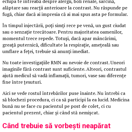
echipa te întreabă despre alergii, boli renale, sarcină,
alăptare sau reacții anterioare la contrast. Nu răspunde pe
fugă, chiar dacă ai impresia că ai mai spus asta pe formular.
În timpul injectării, poți simți rece pe venă, un gust ciudat
sau o senzație trecătoare. Pentru majoritatea oamenilor,
momentul trece repede. Totuși, dacă apar mâncărimi,
greață puternică, dificultate la respirație, amețeală sau
umflare a feței, trebuie să anunți imediat.
Nu toate investigațiile RMN au nevoie de contrast. Uneori
imaginile fără contrast sunt suficiente. Alteori, contrastul
ajută medicul să vadă inflamații, tumori, vase sau diferențe
fine între țesuturi.
Aici se vede rostul întrebărilor puse înainte. Nu întrebi ca
să blochezi procedura, ci ca să participi la ea lucid. Medicina
bună nu se face cu pacientul pe post de colet, ci cu
pacientul prezent, chiar și când stă nemișcat.
Când trebuie să vorbești neapărat