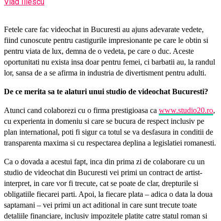
Vlad Iliescu
Fetele care fac videochat in Bucuresti au ajuns adevarate vedete,
fiind cunoscute pentru castigurile impresionante pe care le obtin si
pentru viata de lux, demna de o vedeta, pe care o duc. Aceste
oportunitati nu exista insa doar pentru femei, ci barbatii au, la randul
lor, sansa de a se afirma in industria de divertisment pentru adulti.
De ce merita sa te alaturi unui studio de videochat Bucuresti?
Atunci cand colaborezi cu o firma prestigioasa ca
www.studio20.ro
,
cu experienta in domeniu si care se bucura de respect inclusiv pe
plan international, poti fi sigur ca totul se va desfasura in conditii de
transparenta maxima si cu respectarea deplina a legislatiei romanesti.
Ca o dovada a acestui fapt, inca din prima zi de colaborare cu un
studio de videochat din Bucuresti vei primi un contract de artist-
interpret, in care vor fi trecute, cat se poate de clar, drepturile si
obligatiile fiecarei parti. Apoi, la fiecare plata – adica o data la doua
saptamani – vei primi un act aditional in care sunt trecute toate
detaliile financiare, inclusiv impozitele platite catre statul roman si