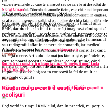
De
valoare avantajele cu care te-ai nascut sau pe care le-ai dezvoltat de-
Viorel Crisan
a lungul timpului. Dincolo de atuurile fizice, este chiar mai important
sa vorbesti corect limba romana, sa poti purta conversatii in engleza,
sa ai o cultura generala solida si o atitudine deschisa fata de diferitele
Răspunsul simplu este da, poți comunica în timpul unui
orientari ale persoanelor cu care vei interactiona.
RMN, dar nu chiar în felul în care îți imaginezi când spui că
vorbești cu medicul. De cele mai multe ori, persoana care te
Daca te regasesti in aceasta descriere, ai toate sansele sa te bucuri de
aude și îți răspunde în timpul investigației este tehnicianul
succes deplin intr-un studio de videochat din Bucuresti!
sau radiograful aflat în camera de comandă, iar medicul
Articole pe aceiasi tema:
videochat bucuresti
radiolog interpretează imaginile și poate fi consultat când
Urmatorul
situația o cere. Articolul de mai jos lămurește, pe îndelete,
cum se poartă această comunicare, ce poți spune, când
Renovati sau construiti o locuinta noua? Nu neglijati importanta
merită să apeși butonul de alarmă, ce se întâmplă dacă intri
ferestrelor din PVC!
în panică și de ce liniștea ta contează la fel de mult ca
imaginile obținute.
Nu ratati
Răspunsul pe care îl cauți, fără
Motocultorul Rotakt – o unealtă indispensabilă oricărei gospodării
ocolișuri
Poți vorbi în timpul RMN-ului, dar, în practică, nu porți o