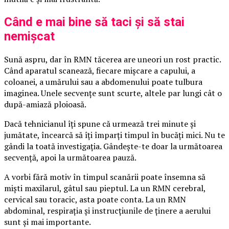
Când e mai bine să taci și să stai
nemișcat
Sună aspru, dar în RMN tăcerea are uneori un rost practic.
Când aparatul scanează, fiecare mișcare a capului, a
coloanei, a umărului sau a abdomenului poate tulbura
imaginea. Unele secvențe sunt scurte, altele par lungi cât o
după-amiază ploioasă.
Dacă tehnicianul îți spune că urmează trei minute și
jumătate, încearcă să îți împarți timpul în bucăți mici. Nu te
gândi la toată investigația. Gândește-te doar la următoarea
secvență, apoi la următoarea pauză.
A vorbi fără motiv în timpul scanării poate însemna să
miști maxilarul, gâtul sau pieptul. La un RMN cerebral,
cervical sau toracic, asta poate conta. La un RMN
abdominal, respirația și instrucțiunile de ținere a aerului
sunt și mai importante.