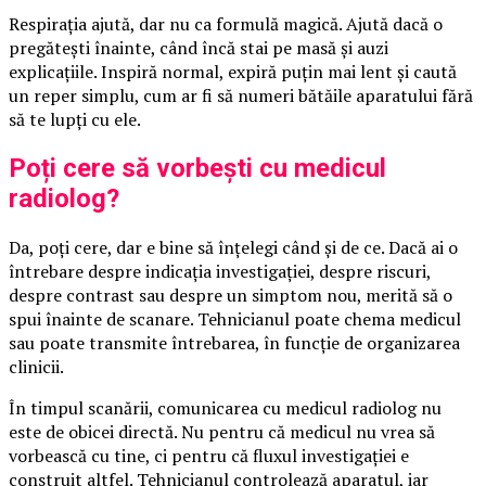
Respirația ajută, dar nu ca formulă magică. Ajută dacă o
pregătești înainte, când încă stai pe masă și auzi
explicațiile. Inspiră normal, expiră puțin mai lent și caută
un reper simplu, cum ar fi să numeri bătăile aparatului fără
să te lupți cu ele.
Poți cere să vorbești cu medicul
radiolog?
Da, poți cere, dar e bine să înțelegi când și de ce. Dacă ai o
întrebare despre indicația investigației, despre riscuri,
despre contrast sau despre un simptom nou, merită să o
spui înainte de scanare. Tehnicianul poate chema medicul
sau poate transmite întrebarea, în funcție de organizarea
clinicii.
În timpul scanării, comunicarea cu medicul radiolog nu
este de obicei directă. Nu pentru că medicul nu vrea să
vorbească cu tine, ci pentru că fluxul investigației e
construit altfel. Tehnicianul controlează aparatul, iar