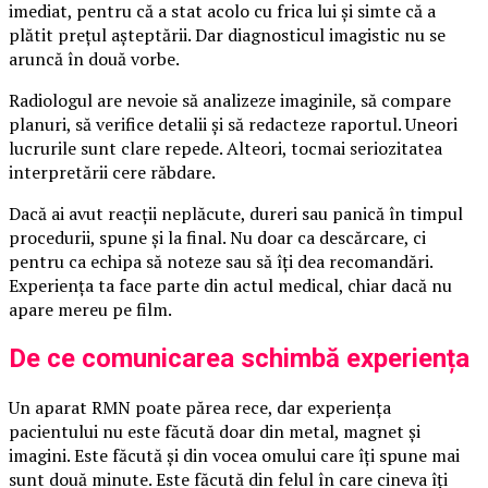
imediat, pentru că a stat acolo cu frica lui și simte că a
plătit prețul așteptării. Dar diagnosticul imagistic nu se
aruncă în două vorbe.
Radiologul are nevoie să analizeze imaginile, să compare
planuri, să verifice detalii și să redacteze raportul. Uneori
lucrurile sunt clare repede. Alteori, tocmai seriozitatea
interpretării cere răbdare.
Dacă ai avut reacții neplăcute, dureri sau panică în timpul
procedurii, spune și la final. Nu doar ca descărcare, ci
pentru ca echipa să noteze sau să îți dea recomandări.
Experiența ta face parte din actul medical, chiar dacă nu
apare mereu pe film.
De ce comunicarea schimbă experiența
Un aparat RMN poate părea rece, dar experiența
pacientului nu este făcută doar din metal, magnet și
imagini. Este făcută și din vocea omului care îți spune mai
sunt două minute. Este făcută din felul în care cineva îți