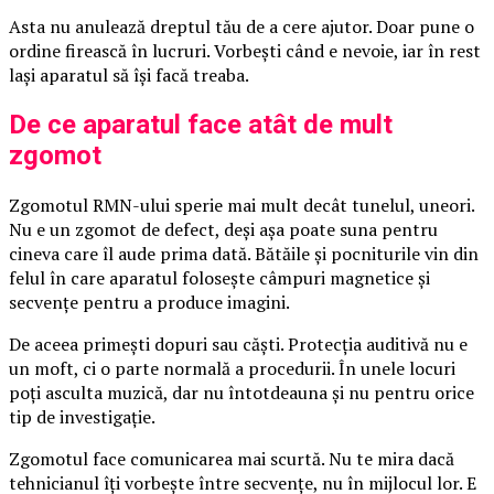
Asta nu anulează dreptul tău de a cere ajutor. Doar pune o
ordine firească în lucruri. Vorbești când e nevoie, iar în rest
lași aparatul să își facă treaba.
De ce aparatul face atât de mult
zgomot
Zgomotul RMN-ului sperie mai mult decât tunelul, uneori.
Nu e un zgomot de defect, deși așa poate suna pentru
cineva care îl aude prima dată. Bătăile și pocniturile vin din
felul în care aparatul folosește câmpuri magnetice și
secvențe pentru a produce imagini.
De aceea primești dopuri sau căști. Protecția auditivă nu e
un moft, ci o parte normală a procedurii. În unele locuri
poți asculta muzică, dar nu întotdeauna și nu pentru orice
tip de investigație.
Zgomotul face comunicarea mai scurtă. Nu te mira dacă
tehnicianul îți vorbește între secvențe, nu în mijlocul lor. E