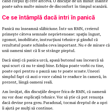
când corpul îți cere altceva. O discuție de un minut înainte
poate salva multe minute de disconfort în timpul scanării.
Ce se întâmplă dacă intri în panică
Panică nu înseamnă slăbiciune. Într-un RMN, creierul
primește câteva semnale neprietenoase: spațiu îngust,
zgomot, imobilitate, instrucțiuni tehnice și gândul că
rezultatul poate schimba ceva important. Nu e de mirare că
unii oameni simt că li se strânge pieptul.
Dacă simți că panica urcă, apasă butonul sau încearcă să
spui scurt că nu te simți bine. Echipa poate vorbi cu tine,
poate opri pentru o pauză sau te poate scoate. Uneori
simplul fapt că auzi o voce calmă te readuce în cameră, în
prezent, lângă oameni reali.
Am învățat, din discuțiile despre frica de RMN, că oamenii
nu vor doar explicații tehnice. Vor să știe că pot renunța
dacă devine prea greu. Paradoxal, tocmai dreptul de a opri
îi ajută pe mulți să continue.