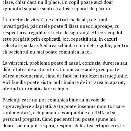
clare, chiar dacă nu îi place. Un copil poate auzi doar
zgomotul și poate simți că a fost separat de părinte.
În funcție de vârstă, de centrul medical și de tipul
investigației, părintele poate fi lăsat uneori aproape, cu
respectarea regulilor stricte de siguranță. Alteori copilul
este pregătit prin explicații, joc, repetiții sau, în cazuri
selectate, sedare. Sedarea schimbă complet regulile, pentru
că pacientul nu mai poate comunica la fel.
La vârstnici, problema poate fi auzul, confuzia, durerea sau
dificultatea de a sta întins. Un om care aude greu poate
părea necooperant, când de fapt nu înțelege instrucțiunile.
Aici familia poate ajuta mult înainte de intrarea în aparat,
oferind informații clare echipei.
Pacienții care nu pot comunica bine au nevoie de
supraveghere adaptată. Asta poate însemna monitorizare
suplimentară, echipamente compatibile cu RMN-ul și
personal pregătit. Când pacientul nu poate spune mă
doare sau nu pot respira, responsabilitatea echipei crește.