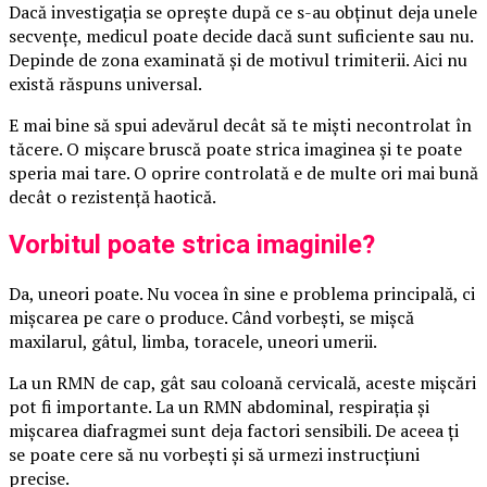
Dacă investigația se oprește după ce s-au obținut deja unele
secvențe, medicul poate decide dacă sunt suficiente sau nu.
Depinde de zona examinată și de motivul trimiterii. Aici nu
există răspuns universal.
E mai bine să spui adevărul decât să te miști necontrolat în
tăcere. O mișcare bruscă poate strica imaginea și te poate
speria mai tare. O oprire controlată e de multe ori mai bună
decât o rezistență haotică.
Vorbitul poate strica imaginile?
Da, uneori poate. Nu vocea în sine e problema principală, ci
mișcarea pe care o produce. Când vorbești, se mișcă
maxilarul, gâtul, limba, toracele, uneori umerii.
La un RMN de cap, gât sau coloană cervicală, aceste mișcări
pot fi importante. La un RMN abdominal, respirația și
mișcarea diafragmei sunt deja factori sensibili. De aceea ți
se poate cere să nu vorbești și să urmezi instrucțiuni
precise.