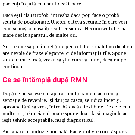
pacienți îi ajută mai mult decât pare.
Dacă ești claustrofob, întreabă dacă poți face o probă
scurtă de poziționare. Uneori, câteva secunde în care vezi
cum se mișcă masa îți scad tensiunea. Necunoscutul e mai
mare decât aparatul, de multe ori.
Nu trebuie să pui întrebările perfect. Personalul medical nu
are nevoie de fraze elegante, ci de informații utile. Spune
simplu: mi-e frică, vreau să știu cum vă anunț dacă nu pot
continua.
Ce se întâmplă după RMN
După ce masa iese din aparat, mulți oameni au o mică
senzație de revenire. Își dau jos casca, se ridică încet și,
aproape fără să vrea, întreabă dacă a fost bine. De cele mai
multe ori, tehnicianul poate spune doar dacă imaginile au
ieșit tehnic acceptabile, nu și diagnosticul.
Aici apare o confuzie normală. Pacientul vrea un răspuns