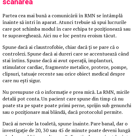
scanarea
Partea cea mai bună a comunicării în RMN se întâmplă
înainte să intri în aparat. Atunci trebuie să spui lucrurile
care pot schimba modul în care echipa te poziționează sau
te supraveghează. Aici nu e loc pentru eroism tăcut.
Spune dacă ai claustrofobie, chiar dacă ți se pare că o
controlezi. Spune dacă ai dureri care se accentuează când
stai întins. Spune dacă ai avut operații, implanturi,
stimulator cardiac, fragmente metalice, proteze, pompe,
clipsuri, tatuaje recente sau orice obiect medical despre
care nu ești sigur.
Nu presupune că o informație e prea mică. La RMN, micile
detalii pot conta. Un pacient care spune din timp că nu
poate sta pe spate poate primi perne, sprijin sub genunchi
sau o poziționare mai blândă, dacă protocolul permite.
Dacă ai nevoie la toaletă, spune înainte. Pare banal, dar o
investigație de 20, 30 sau 45 de minute poate deveni lungă