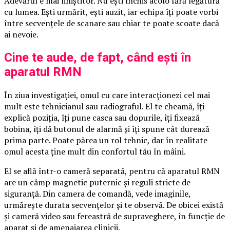
Adevărul e mai liniștitor. Nu ești închis acolo fără legătură
cu lumea. Ești urmărit, ești auzit, iar echipa îți poate vorbi
între secvențele de scanare sau chiar te poate scoate dacă
ai nevoie.
Cine te aude, de fapt, când ești în
aparatul RMN
În ziua investigației, omul cu care interacționezi cel mai
mult este tehnicianul sau radiograful. El te cheamă, îți
explică poziția, îți pune casca sau dopurile, îți fixează
bobina, îți dă butonul de alarmă și îți spune cât durează
prima parte. Poate părea un rol tehnic, dar în realitate
omul acesta ține mult din confortul tău în mâini.
El se află într-o cameră separată, pentru că aparatul RMN
are un câmp magnetic puternic și reguli stricte de
siguranță. Din camera de comandă, vede imaginile,
urmărește durata secvențelor și te observă. De obicei există
și cameră video sau fereastră de supraveghere, în funcție de
aparat și de amenajarea clinicii.