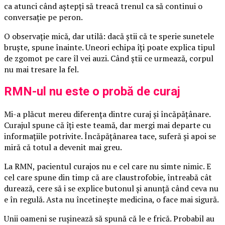
ca atunci când aștepți să treacă trenul ca să continui o
conversație pe peron.
O observație mică, dar utilă: dacă știi că te sperie sunetele
bruște, spune înainte. Uneori echipa îți poate explica tipul
de zgomot pe care îl vei auzi. Când știi ce urmează, corpul
nu mai tresare la fel.
RMN-ul nu este o probă de curaj
Mi-a plăcut mereu diferența dintre curaj și încăpățânare.
Curajul spune că îți este teamă, dar mergi mai departe cu
informațiile potrivite. Încăpățânarea tace, suferă și apoi se
miră că totul a devenit mai greu.
La RMN, pacientul curajos nu e cel care nu simte nimic. E
cel care spune din timp că are claustrofobie, întreabă cât
durează, cere să i se explice butonul și anunță când ceva nu
e în regulă. Asta nu încetinește medicina, o face mai sigură.
Unii oameni se rușinează să spună că le e frică. Probabil au