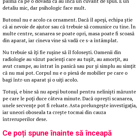
palmă ca pe o dovadă că au încă un cuvânt de spus. E un
detaliu mic, dar psihologic face mult.
Butonul nu e acolo ca ornament. Dacă îl apeși, echipa știe
că ai nevoie de ajutor sau că trebuie să comunice cu tine. În
multe centre, scanarea se poate opri, masa poate fi scoasă
din aparat, iar cineva vine să vadă ce s-a întâmplat.
Nu trebuie să îți fie rușine să îl folosești. Oamenii din
radiologie au văzut pacienți care au tușit, au amorțit, au
avut crampe, au intrat în panică sau pur și simplu au simțit
că nu mai pot. Corpul nu e o piesă de mobilier pe care o
bagi într-un aparat și o uiți acolo.
Totuși, e bine să nu apeși butonul pentru neliniști mărunte
pe care le poți duce câteva minute. Dacă oprești scanarea,
unele secvențe pot fi reluate. Asta prelungește investigația,
iar uneori oboseala ta crește tocmai din cauza
întreruperilor dese.
Ce poți spune înainte să înceapă