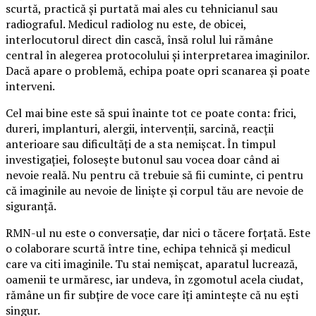
scurtă, practică și purtată mai ales cu tehnicianul sau
radiograful. Medicul radiolog nu este, de obicei,
interlocutorul direct din cască, însă rolul lui rămâne
central în alegerea protocolului și interpretarea imaginilor.
Dacă apare o problemă, echipa poate opri scanarea și poate
interveni.
Cel mai bine este să spui înainte tot ce poate conta: frici,
dureri, implanturi, alergii, intervenții, sarcină, reacții
anterioare sau dificultăți de a sta nemișcat. În timpul
investigației, folosește butonul sau vocea doar când ai
nevoie reală. Nu pentru că trebuie să fii cuminte, ci pentru
că imaginile au nevoie de liniște și corpul tău are nevoie de
siguranță.
RMN-ul nu este o conversație, dar nici o tăcere forțată. Este
o colaborare scurtă între tine, echipa tehnică și medicul
care va citi imaginile. Tu stai nemișcat, aparatul lucrează,
oamenii te urmăresc, iar undeva, în zgomotul acela ciudat,
rămâne un fir subțire de voce care îți amintește că nu ești
singur.