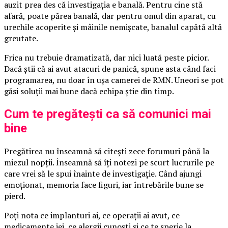
auzit prea des că investigația e banală. Pentru cine stă
afară, poate părea banală, dar pentru omul din aparat, cu
urechile acoperite și mâinile nemișcate, banalul capătă altă
greutate.
Frica nu trebuie dramatizată, dar nici luată peste picior.
Dacă știi că ai avut atacuri de panică, spune asta când faci
programarea, nu doar în ușa camerei de RMN. Uneori se pot
găsi soluții mai bune dacă echipa știe din timp.
Cum te pregătești ca să comunici mai
bine
Pregătirea nu înseamnă să citești zece forumuri până la
miezul nopții. Înseamnă să îți notezi pe scurt lucrurile pe
care vrei să le spui înainte de investigație. Când ajungi
emoționat, memoria face figuri, iar întrebările bune se
pierd.
Poți nota ce implanturi ai, ce operații ai avut, ce
medicamente iei, ce alergii cunoști și ce te sperie la