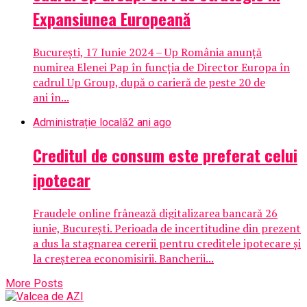
Expansiunea Europeană
București, 17 Iunie 2024 – Up România anunță
numirea Elenei Pap în funcția de Director Europa în
cadrul Up Group, după o carieră de peste 20 de
ani în...
Administrație locală
2 ani ago
Creditul de consum este preferat celui
ipotecar
Fraudele online frânează digitalizarea bancară 26
iunie, București. Perioada de incertitudine din prezent
a dus la stagnarea cererii pentru creditele ipotecare și
la creșterea economisirii. Bancherii...
More Posts