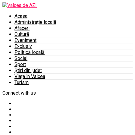
Acasa
Administrație locală
Afaceri
Cultură
Eveniment
Exclusiv
Politică locală
Social
Sport
Știri din județ
Viața în Valcea
Turism
Connect with us