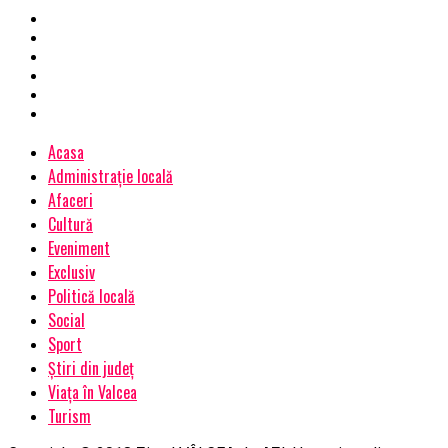
Acasa
Administrație locală
Afaceri
Cultură
Eveniment
Exclusiv
Politică locală
Social
Sport
Știri din județ
Viața în Valcea
Turism