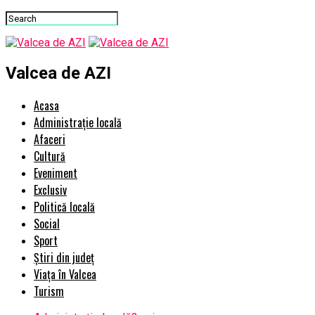
Valcea de AZI
Acasa
Administrație locală
Afaceri
Cultură
Eveniment
Exclusiv
Politică locală
Social
Sport
Știri din județ
Viața în Valcea
Turism