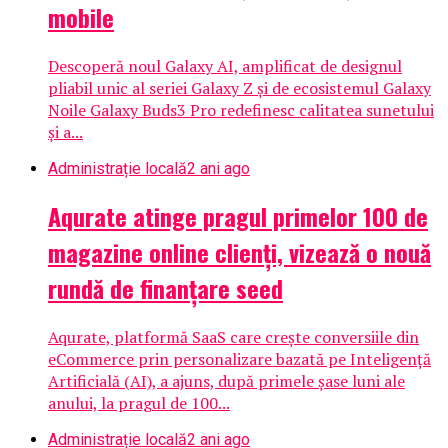
mobile
Descoperă noul Galaxy AI, amplificat de designul
pliabil unic al seriei Galaxy Z și de ecosistemul Galaxy
Noile Galaxy Buds3 Pro redefinesc calitatea sunetului
și a...
Administrație locală
2 ani ago
Aqurate atinge pragul primelor 100 de
magazine online clienți, vizează o nouă
rundă de finanțare seed
Aqurate, platformă SaaS care crește conversiile din
eCommerce prin personalizare bazată pe Inteligenţă
Artificială (AI), a ajuns, după primele șase luni ale
anului, la pragul de 100...
Administrație locală
2 ani ago