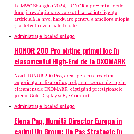
La MWC Shanghai 2024, HONOR a prezentat noile
funcții revoluționare, care utilizează inteligența
artificială la nivel hardware pentru a ameliora miopia
și a detecta eventuale fraude....
Administrație locală
2 ani ago
HONOR 200 Pro obține primul loc în
clasamentul High-End de la DXOMARK
Noul HONOR 200 Pro, creat pentru a redefini
experiența utilizatorilor, a obținut scoruri de top în
clasamentele DXOMARK, câștigând prestigioasele
premii Gold Display și Eye Comfort....
Administrație locală
2 ani ago
Elena Pap, Numită Director Europa în
cadrul Up Group: Un Pas Strategic în