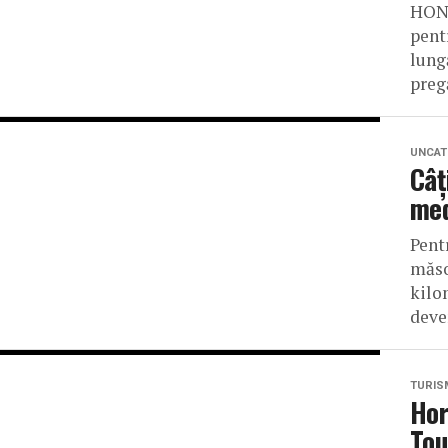
HONO
pent
lung
preg
UNCAT
Câț
med
Pent
măsoa
kilo
deven
TURIS
Hor
Tou