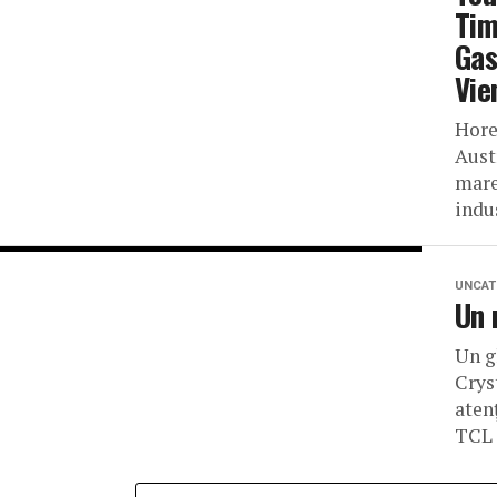
Tim
Gas
Vie
Hore
Aust
mare
indus
UNCAT
Un 
Un g
Crys
aten
TCL 