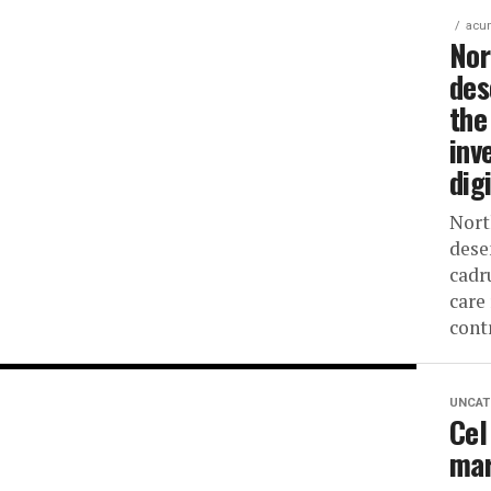
acu
Nor
des
the
inv
dig
Nort
dese
cadr
care
contr
UNCAT
Cel
mar