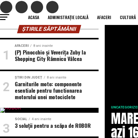
ACASA
ADMINISTRAȚIE LOCALĂ
AFACERI
CULTURĂ
ȘTIRILE SĂPTĂMÂNII
AFACERI
8 ani inainte
(P) Pinocchio și Veverița Zuby la
Shopping City Râmnicu Vâlcea
ȘTIRI DIN JUDEȚ
8 ani inainte
Garniturile moto: componente
esentiale pentru functionarea
motorului unei motociclete
UNCATEGORIZE
MARE
SOCIAL
4 ani inainte
3 soluții pentru a scăpa de ROBOR
azi 1