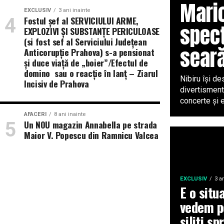
Mario
EXCLUSIV
3 ani inainte
Fostul șef al SERVICIULUI ARME,
spect
EXPLOZIVI ŞI SUBSTANŢE PERICULOASE
(si fost sef al Serviciului Judeţean
sear
Anticorupţie Prahova) s-a pensionat
și duce viață de „boier”/Efectul de
domino sau o reacție în lanț – Ziarul
Nibiru își de
Incisiv de Prahova
divertisment
concerte și e
AFACERI
8 ani inainte
Un NOU magazin Annabella pe strada
Maior V. Popescu din Ramnicu Valcea
EXCLUSIV
3 a
E o situ
vedem pe
siliți sp