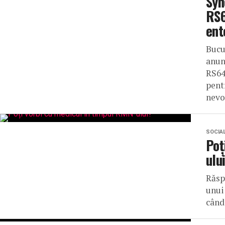
Syn
RS6
ent
Bucu
anun
RS64
pent
nevoi
SOCIA
Poț
ulu
Răsp
unui
când