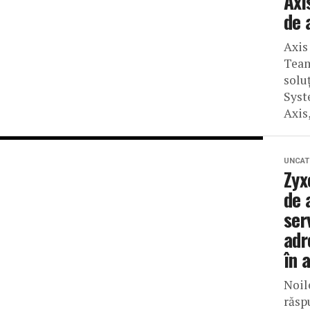
Axi
de 
Axis
Team
solu
Syst
Axis
UNCAT
Zyx
de 
ser
adr
în 
Noil
răsp