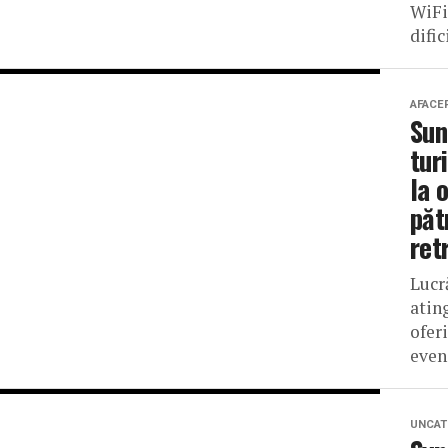
WiFi 
dific
AFACE
Sun
tur
la 
păt
ret
Lucr
atin
ofer
eveni
UNCAT