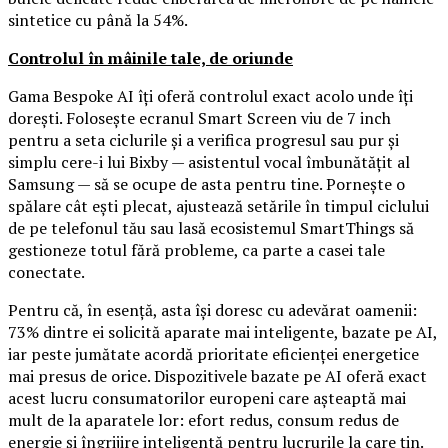
sintetice cu până la 54%.
Controlul în mâinile tale, de oriunde
Gama Bespoke AI îți oferă controlul exact acolo unde îți
dorești. Folosește ecranul Smart Screen viu de 7 inch
pentru a seta ciclurile și a verifica progresul sau pur și
simplu cere-i lui Bixby — asistentul vocal îmbunătățit al
Samsung — să se ocupe de asta pentru tine. Pornește o
spălare cât ești plecat, ajustează setările în timpul ciclului
de pe telefonul tău sau lasă ecosistemul SmartThings să
gestioneze totul fără probleme, ca parte a casei tale
conectate.
Pentru că, în esență, asta își doresc cu adevărat oamenii:
73% dintre ei solicită aparate mai inteligente, bazate pe AI,
iar peste jumătate acordă prioritate eficienței energetice
mai presus de orice. Dispozitivele bazate pe AI oferă exact
acest lucru consumatorilor europeni care așteaptă mai
mult de la aparatele lor: efort redus, consum redus de
energie și îngrijire inteligentă pentru lucrurile la care țin.