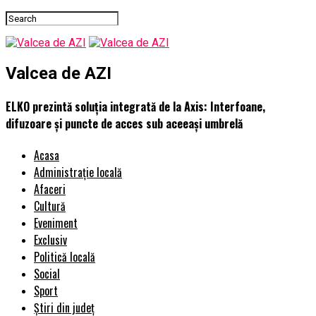
Valcea de AZI
ELKO prezintă soluția integrată de la Axis: Interfoane,
difuzoare și puncte de acces sub aceeași umbrelă
Acasa
Administrație locală
Afaceri
Cultură
Eveniment
Exclusiv
Politică locală
Social
Sport
Știri din județ