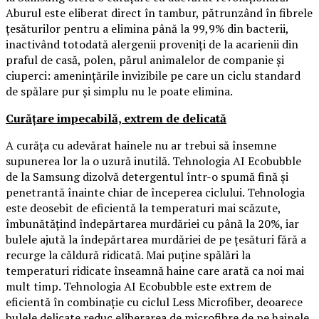
Aburul este eliberat direct în tambur, pătrunzând în fibrele
țesăturilor pentru a elimina până la 99,9% din bacterii,
inactivând totodată alergenii proveniți de la acarienii din
praful de casă, polen, părul animalelor de companie și
ciuperci: amenințările invizibile pe care un ciclu standard
de spălare pur și simplu nu le poate elimina.
Curățare impecabilă, extrem de delicată
A curăța cu adevărat hainele nu ar trebui să însemne
supunerea lor la o uzură inutilă. Tehnologia AI Ecobubble
de la Samsung dizolvă detergentul într-o spumă fină și
penetrantă înainte chiar de începerea ciclului. Tehnologia
este deosebit de eficientă la temperaturi mai scăzute,
îmbunătățind îndepărtarea murdăriei cu până la 20%, iar
bulele ajută la îndepărtarea murdăriei de pe țesături fără a
recurge la căldură ridicată. Mai puține spălări la
temperaturi ridicate înseamnă haine care arată ca noi mai
mult timp. Tehnologia AI Ecobubble este extrem de
eficientă în combinație cu ciclul Less Microfiber, deoarece
bulele delicate reduc eliberarea de microfibre de pe hainele