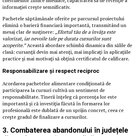
cheltuielilor zilnice imediate, capacitatea sa de retenție a
informației crește semnificativ.
Pachetele săptămânale oferite pe parcursul proiectului
elimină o barieră financiară importantă, transmitând un
mesaj clar de susținere:
„Efortul tău de a învăța este
valorizat, iar nevoile tale pe durata cursurilor sunt
acoperite.”
Această abordare schimbă dinamica din sălile de
clasă: cursanții devin mai atenți, mai implicați în aplicațiile
practice și mai motivați să obțină certificatul de calificare.
Responsabilizare și respect reciproc
Acordarea pachetelor alimentare condiționată de
participarea la cursuri cultivă un sentiment de
responsabilitate. Tinerii înțeleg că prezența lor este
importantă și că investiția făcută în formarea lor
profesională este dublată de un sprijin concret, ceea ce
crește gradul de finalizare a cursurilor.
3. Combaterea abandonului în județele