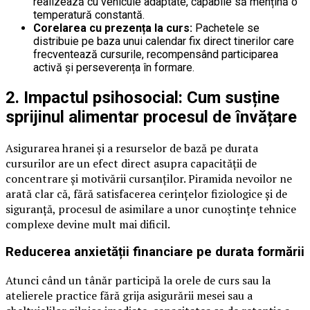
realizează cu vehicule adaptate, capabile să mențină o
temperatură constantă.
Corelarea cu prezența la curs:
Pachetele se
distribuie pe baza unui calendar fix direct tinerilor care
frecventează cursurile, recompensând participarea
activă și perseverența în formare.
2. Impactul psihosocial: Cum susține
sprijinul alimentar procesul de învățare
Asigurarea hranei și a resurselor de bază pe durata
cursurilor are un efect direct asupra capacității de
concentrare și motivării cursanților. Piramida nevoilor ne
arată clar că, fără satisfacerea cerințelor fiziologice și de
siguranță, procesul de asimilare a unor cunoștințe tehnice
complexe devine mult mai dificil.
Reducerea anxietății financiare pe durata formării
Atunci când un tânăr participă la orele de curs sau la
atelierele practice fără grija asigurării mesei sau a