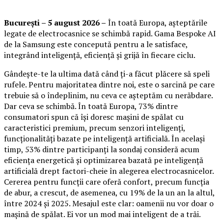
București – 5 august 2026 –
În toată Europa, așteptările
legate de electrocasnice se schimbă rapid. Gama Bespoke AI
de la Samsung este concepută pentru a le satisface,
integrând inteligență, eficiență și grijă în fiecare ciclu.
Gândește-te la ultima dată când ți-a făcut plăcere să speli
rufele. Pentru majoritatea dintre noi, este o sarcină pe care
trebuie să o îndeplinim, nu ceva ce așteptăm cu nerăbdare.
Dar ceva se schimbă. În toată Europa, 73% dintre
consumatori spun că își doresc mașini de spălat cu
caracteristici premium, precum senzori inteligenți,
funcționalități bazate pe inteligență artificială. În același
timp, 53% dintre participanți la sondaj consideră acum
eficiența energetică și optimizarea bazată pe inteligență
artificială drept factori-cheie în alegerea electrocasnicelor.
Cererea pentru funcții care oferă confort, precum funcția
de abur, a crescut, de asemenea, cu 19% de la un an la altul,
între 2024 și 2025. Mesajul este clar: oamenii nu vor doar o
mașină de spălat. Ei vor un mod mai inteligent de a trăi.