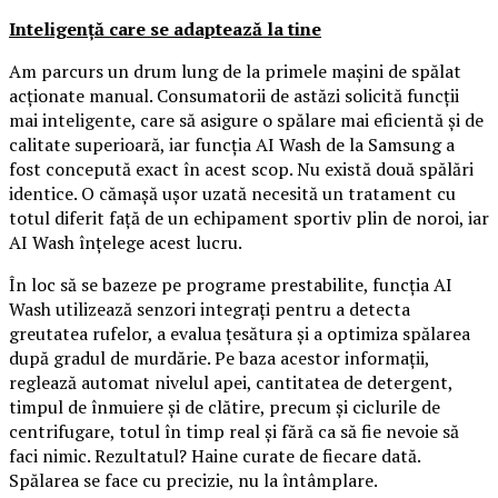
Inteligență care se adaptează la tine
Am parcurs un drum lung de la primele mașini de spălat
acționate manual. Consumatorii de astăzi solicită funcții
mai inteligente, care să asigure o spălare mai eficientă și de
calitate superioară, iar funcția AI Wash de la Samsung a
fost concepută exact în acest scop. Nu există două spălări
identice. O cămașă ușor uzată necesită un tratament cu
totul diferit față de un echipament sportiv plin de noroi, iar
AI Wash înțelege acest lucru.
În loc să se bazeze pe programe prestabilite, funcția AI
Wash utilizează senzori integrați pentru a detecta
greutatea rufelor, a evalua țesătura și a optimiza spălarea
după gradul de murdărie. Pe baza acestor informații,
reglează automat nivelul apei, cantitatea de detergent,
timpul de înmuiere și de clătire, precum și ciclurile de
centrifugare, totul în timp real și fără ca să fie nevoie să
faci nimic. Rezultatul? Haine curate de fiecare dată.
Spălarea se face cu precizie, nu la întâmplare.