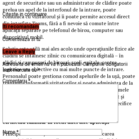
agent de securitate sau un administrator de clădire poate
prelua un apel de la interfonul de la intrare, poate
Citeste in continuare
comunica cu vizitatorul și îi poate permite accesul direct
din interfața Teams, fără a fi nevoie să comute între
Iti recomandam
aplicații separate pe telefonul de birou, computer sau
dispozitivul mobil.
Comenteaza si tu
Soluția este utilă mai ales acolo unde operațiunile fizice ale
Leave a Reply
clădirii se întâlnesc zilnic cu comunicarea digitală – în
clădiri și campusuri de birouri, școli, spitale, centre
Adresa ta de email nu va fi publicată.
Câmpurile obligatorii
logistice sau obiective cu mai multe puncte de intrare.
sunt marcate cu
*
Personalul poate gestiona comod apelurile de la ușă, poate
Comentariu
*
transmite informații vizitatorilor și poate administra de la
distanță accesul persoanelor. În combinație cu sistemele
audio de rețea Axis, același principiu poate fi utilizat și
pentru anunțuri live sau preînregistrate în zone specifice
ale clădirii.
Un mediu familiar în locul unei alte aplicații
Nume
*
Principalul avantaj al noului client este unificarea