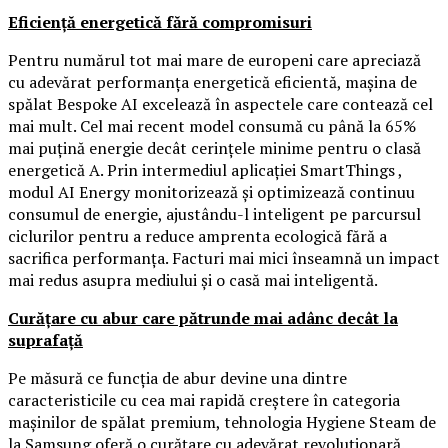
Eficiență energetică fără compromisuri
Pentru numărul tot mai mare de europeni care apreciază
cu adevărat performanța energetică eficientă, mașina de
spălat Bespoke AI excelează în aspectele care contează cel
mai mult. Cel mai recent model consumă cu până la 65%
mai puțină energie decât cerințele minime pentru o clasă
energetică A. Prin intermediul aplicației SmartThings ,
modul AI Energy monitorizează și optimizează continuu
consumul de energie, ajustându-l inteligent pe parcursul
ciclurilor pentru a reduce amprenta ecologică fără a
sacrifica performanța. Facturi mai mici înseamnă un impact
mai redus asupra mediului și o casă mai inteligentă.
Curățare cu abur care pătrunde mai adânc decât la
suprafață
Pe măsură ce funcția de abur devine una dintre
caracteristicile cu cea mai rapidă creștere în categoria
mașinilor de spălat premium, tehnologia Hygiene Steam de
la Samsung oferă o curățare cu adevărat revoluționară.