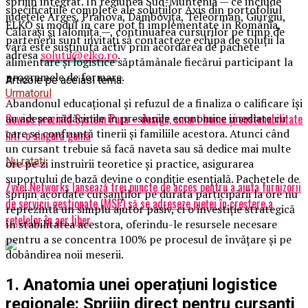
sprijin integrat. În regiunea Sud-Muntenia — ce include
specificațiile complete ale soluțiilor Axis din portofoliul
județele Argeș, Prahova, Dâmbovița, Teleorman, Giurgiu,
ELKO și modul în care pot fi implementate în România,
Călărași și Ialomița —, continuarea cursurilor pe timp de
partenerii sunt invitați să contacteze echipa de soluții la
vară este susținută activ prin acordarea de pachete
adresa
solutii@elko.ro
.
alimentare și logistice săptămânale fiecărui participant la
programele de formare.
Articole pe aceiasi tema:
Urmatorul
Abandonul educațional și refuzul de a finaliza o calificare își
au adesea rădăcinile în presiunile economice imediate cu
Gewiss prezintă System Pura – design, smart home și sustenabilitate
care se confruntă tinerii și familiile acestora. Atunci când
într-o singură gamă
un cursant trebuie să facă naveta sau să dedice mai multe
Nu ratati
ore pe zi instruirii teoretice și practice, asigurarea
suportului de bază devine o condiție esențială. Pachetele de
Zyxel Networks lansează trei puncte de acces pentru a ajuta furnizorii
sprijin acordate cursanților pe durata participării la ore nu
de servicii gestionate (MSP) să se adreseze pieței în creștere a
reprezintă un simplu ajutor pasiv, ci o investiție strategică
rețelelor în aer liber
în stabilitatea acestora, oferindu-le resursele necesare
pentru a se concentra 100% pe procesul de învățare și pe
dobândirea noii meserii.
1. Anatomia unei operațiuni logistice
regionale: Sprijin direct pentru cursanți