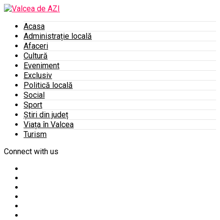
Acasa
Administrație locală
Afaceri
Cultură
Eveniment
Exclusiv
Politică locală
Social
Sport
Știri din județ
Viața în Valcea
Turism
Connect with us