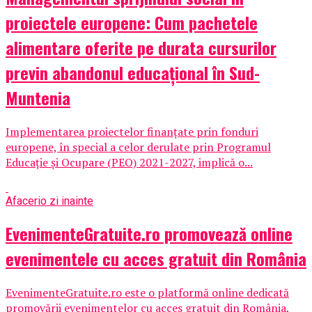
proiectele europene: Cum pachetele
alimentare oferite pe durata cursurilor
previn abandonul educațional în Sud-
Muntenia
Implementarea proiectelor finanțate prin fonduri
europene, în special a celor derulate prin Programul
Educație și Ocupare (PEO) 2021-2027, implică o...
Afaceri
o zi inainte
EvenimenteGratuite.ro promovează online
evenimentele cu acces gratuit din România
EvenimenteGratuite.ro este o platformă online dedicată
promovării evenimentelor cu acces gratuit din România,