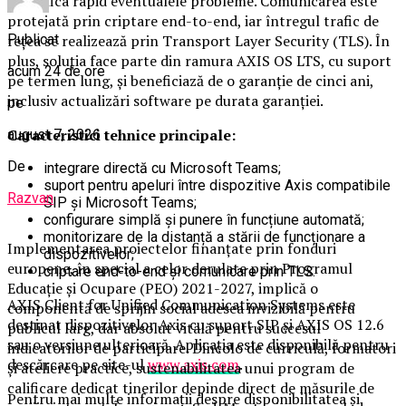
identifica rapid eventualele probleme. Comunicarea este
protejată prin criptare end-to-end, iar întregul trafic de
Publicat
rețea se realizează prin Transport Layer Security (TLS). În
plus, soluția face parte din ramura AXIS OS LTS, cu suport
acum 24 de ore
pe termen lung, și beneficiază de o garanție de cinci ani,
inclusiv actualizări software pe durata garanției.
pe
Caracteristici tehnice principale:
august 7, 2026
De
integrare directă cu Microsoft Teams;
suport pentru apeluri între dispozitive Axis compatibile
Razvan
SIP și Microsoft Teams;
configurare simplă și punere în funcțiune automată;
monitorizare de la distanță a stării de funcționare a
Implementarea proiectelor finanțate prin fonduri
dispozitivelor;
europene, în special a celor derulate prin Programul
criptare end-to-end și comunicare prin TLS.
Educație și Ocupare (PEO) 2021-2027, implică o
AXIS Client for Unified Communication Systems este
componentă de sprijin social adesea invizibilă pentru
destinat dispozitivelor Axis cu suport SIP și AXIS OS 12.6
publicul larg, dar absolut vitală pentru succesul
sau o versiune ulterioară. Aplicația este disponibilă pentru
indicatorilor de participare. Dincolo de curriculă, formatori
descărcare pe site-ul
www.axis.com
.
și ateliere practice, sustenabilitatea unui program de
calificare dedicat tinerilor depinde direct de măsurile de
Pentru mai multe informații despre disponibilitatea și