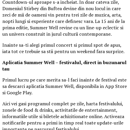
Countdown-ul aproape s-a incheiat. In doar cateva zile,
Domeniul Stirbey din Buftea devine din nou locul in care
zeci de mii de oameni vin pentru trei zile de muzica, arta,
nopti lungi si experiente care definesc vara. La 15 ani de la
prima editie, Summer Well revine cu un line-up eclectic si
un univers construit in jurul culturii contemporane.
Inainte sa-ti alegi primul concert si primul spot de apus,
iata tot ce trebuie sa stii pentru un weekend fara surprize.
Aplica
t
ia Summer Well
– festivalul, direct in buzunarul
tau
Primul lucru pe care merita sa-l faci inainte de festival este
sa descarci aplicatia Summer Well, disponibila in App Store
si Google Play.
Aici vei gasi programul complet pe zile, harta festivalului,
zonele de food & drinks, activitatile de entertainment,
informatiile utile si biletele achizitionate online. Activeaza
notificarile pentru a primi in timp real toate update-urile
importante pe parcursul festivalului.