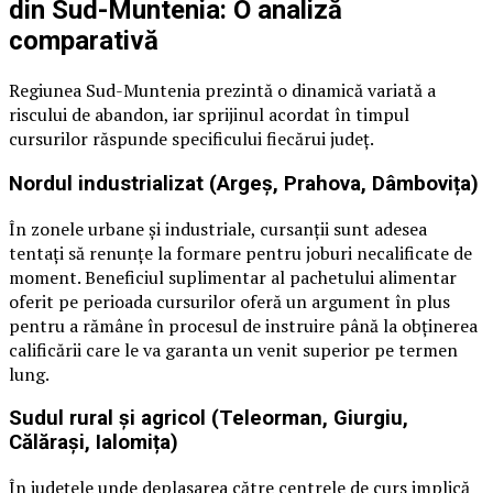
din Sud-Muntenia: O analiză
comparativă
Regiunea Sud-Muntenia prezintă o dinamică variată a
riscului de abandon, iar sprijinul acordat în timpul
cursurilor răspunde specificului fiecărui județ.
Nordul industrializat (Argeș, Prahova, Dâmbovița)
În zonele urbane și industriale, cursanții sunt adesea
tentați să renunțe la formare pentru joburi necalificate de
moment. Beneficiul suplimentar al pachetului alimentar
oferit pe perioada cursurilor oferă un argument în plus
pentru a rămâne în procesul de instruire până la obținerea
calificării care le va garanta un venit superior pe termen
lung.
Sudul rural și agricol (Teleorman, Giurgiu,
Călărași, Ialomița)
În județele unde deplasarea către centrele de curs implică