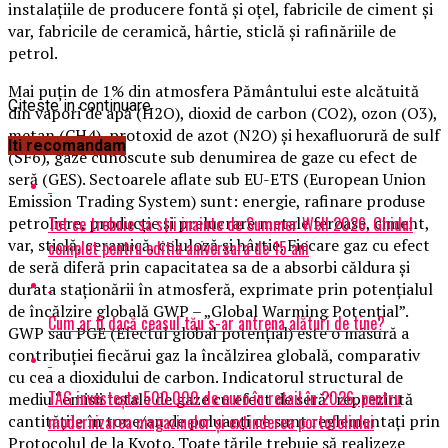
instalaţiile de producere fontă şi oţel, fabricile de ciment şi
var, fabricile de ceramică, hârtie, sticlă şi rafinăriile de
petrol.
Mai puţin de 1% din atmosfera Pământului este alcătuită
Citeste in continuare
din vapori de apă (H2O), dioxid de carbon (CO2), ozon (O3),
metan (CH4), protoxid de azot (N2O) şi hexafluorură de sulf
Iti recomandam
(SF6), gaze cunoscute sub denumirea de gaze cu efect de
seră (GES). Sectoarele aflate sub EU-ETS (European Union
Emission Trading System) sunt: energie, rafinare produse
Tot ce trebuie sa stii inainte de Summer Well 2026. Ghidul
petroliere, producţie şi prelucrare metale feroase, ciment,
var, sticlă, ceramică, celuloză şi hârtie. Fiecare gaz cu efect
complet pentru editia aniversara de 15 ani
de seră diferă prin capacitatea sa de a absorbi căldura şi
durata staţionării în atmosferă, exprimate prin potenţialul
de încălzire globală GWP – „Global Warming Potenţial”.
Cum ar fi dacă ceasul tău s-ar antrena alături de tine?
GWP sau PGE (Efectul global potenţial) este o măsură a
contribuţiei fiecărui gaz la încălzirea globală, comparativ
cu cea a dioxidului de carbon. Indicatorul structural de
TAG investește 500.000 de euro în retail în 2026, pentru
mediu “emisii totale de gaze cu efect de seră” reprezintă
modernizarea magazinelor și extinderea portofoliului
cantităţile în tone/an de poluanţi ce sunt reglementaţi prin
Protocolul de la Kyoto. Toate ţările trebuie să realizeze