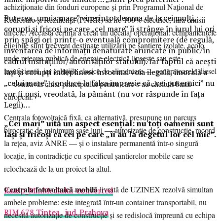
achiziționate din fonduri europene și prin Programul Național de
Puterea „unuia mare” vine întotdeauna de la cei mulți,
Redresare și Reziliență (PNRR) să fie 100% electrice, fără emisii
corupți și fricoși pe care „cel mare” îi strânge în jurul lui ori
directe. Această cerință a creat un decalaj operațional: echipamentele
prin șpăgi ori printr-o eventuală compromitere (de regulă,
eligibile sunt frecvent destinate utilizării pe șantiere izolate, acolo
inventarea de informații denaturate aruncate în public/în
unde rețeaua publică de energie electrică lipsește sau este
cadrul insituțiilor/autorităților statului). Iar faptul că acești
insuficientă, iar soluțiile clasice de alimentare — generatoarele diesel
lași și corupți îndeplinesc întocmai voia ilegală, imorală a
„celui mare”, conduce la falsa impresie că „cei puternici” nu
— contravin chiar principiului pentru care s-au cheltuit banii
vor fi puși, vreodată, la pământ (nu vor răspunde în fața
europeni.
Legii)…
Centrala fotovoltaică fixă, ca alternativă, presupune un parcurs
„Cei mari” uită un aspect esențial: nu toți oamenii sunt
birocratic de minimum șase luni — autorizație de construcție, racord
lași și fricoși ca cei pe care „îi au la degetul lor cel mic”.
la rețea, aviz ANRE — și o instalare permanentă într-o singură
locație, în contradicție cu specificul șantierelor mobile care se
relochează de la un proiect la altul.
Centrala fotovoltaică mobilă
livrată de UZINEX rezolvă simultan
Raasp_MinMediului-converted
ambele probleme: este integrată într-un container transportabil, nu
RIM 678 Tintea , jud. Prahova
necesită autorizație de construcție și se redislocă împreună cu echipa