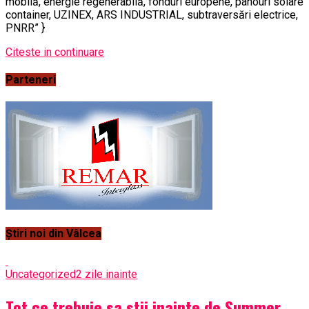
mobilă, energie regenerabilă, fonduri europene, panouri solare
container, UZINEX, ARS INDUSTRIAL, subtraversări electrice,
PNRR” }
Citeste in continuare
Parteneri
Știri noi din Vâlcea
Uncategorized
2 zile inainte
Tot ce trebuie sa stii inainte de Summer