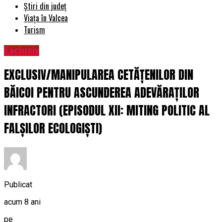
Știri din județ
Viața în Valcea
Turism
Exclusiv
EXCLUSIV/MANIPULAREA CETĂȚENILOR DIN
BĂICOI PENTRU ASCUNDEREA ADEVĂRAȚILOR
INFRACTORI (EPISODUL XII: MITING POLITIC AL
FALȘILOR ECOLOGIȘTI)
Publicat
acum 8 ani
pe