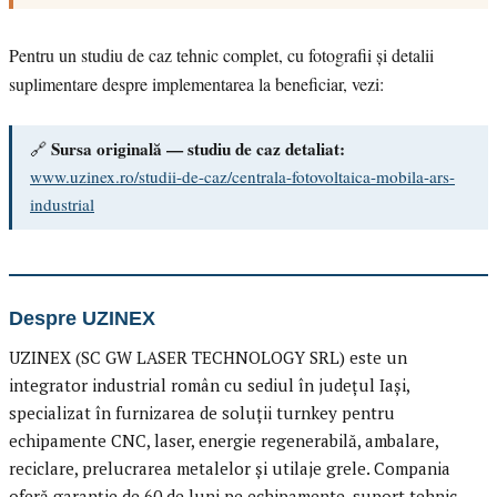
Pentru un studiu de caz tehnic complet, cu fotografii și detalii
suplimentare despre implementarea la beneficiar, vezi:
Sursa originală — studiu de caz detaliat:
🔗
www.uzinex.ro/studii-de-caz/centrala-fotovoltaica-mobila-ars-
industrial
Despre UZINEX
UZINEX (SC GW LASER TECHNOLOGY SRL) este un
integrator industrial român cu sediul în județul Iași,
specializat în furnizarea de soluții turnkey pentru
echipamente CNC, laser, energie regenerabilă, ambalare,
reciclare, prelucrarea metalelor și utilaje grele. Compania
oferă garanție de 60 de luni pe echipamente, suport tehnic