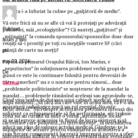
Iar, asta i-a înfuriat la culme pe „guițătorii de mediu”.
Vă este frică să nu se afle că voi îi protejați pe adevărații
Publicat
poluatori, măi „ecologiștilor”? Că sunteți „guițători” și
„mitingiști” la comanda sponsorului/sponsorilor doar-doar
acum 2 luni
reușiți să-i prostiți pe toți cu inepțiile voastre SF (căci
știință de carte nu aveți)?
pe
Faptul că primarul Orașului Băicoi, Ion Marius, e
mai 29, 2026
„neputincios” în soluționarea problemei vechii gropi de
De
gunoi ce este în continuare folosită pentru deversări de
către „șmecheri” nu e o noutate pentru nimeni… doar
Succes
„problemele politicianiste” se moștenesc de la mandat la
mandat… problemele rămânînd aceleași sau agravându-se,
Când vine vorba de dotarea unui cabinet medical, alegerea
după modelul: „Să facă ăla care vine în urma mea, că i-o am
aparaturii radiologice joacă un rol esențial. Nu este
făcut destul.” Nici despre activitatea petrolieră intensă din
suficient ca echipamentele să fie performante, ele trebuie
zonă nu au curajul să sufle o vorbă „autoritățile locale”
să se integreze armonios în fluxul de lucru existent și să
(activitate care poluează „cu intermitențe”, la deschiderea
aducă un plus de valoare actului medical. Gândește-te la
supapelor de aerisire pentru eliminarea în atmosferă a
cum fiecare componentă lucrează împreună pentru a oferi
hidrogenului sulfurat în vederea prevenirii unor eventuale