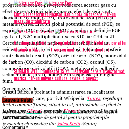
progrese în ceea ce priveşte reducerea acestor gaze cu
efect de seră. Principalele gaze cu efect de seră sunt:
Cum a transformat Nicușor Dan o notă de trecere într-un
dioxidul de carbon (CO2), protoxidul de azot (N2O) şi
mesaj de stabilitate
metanul (CH4). Efectul global potenţial de seră (PGE), se
exprimă în CO2 echivalent, CO2 având prin definiţie PGE
egal cu 1, N2O multiplicându-se cu 310, iar CH4 cu 21.
România evită să fie retrogradată în „JUNK”. Rolul decisiv al lui
Cercetările științifice naționale și internaționale au
Alexandru Nazare, în trecerea unui nou test important
evidențiat faptul că cei mai periculoși poluanți atmosferici
sunt: dioxidul de sulf (SO2), oxizii de azot (NO2), monoxidul
de carbon (CO), dioxidul de carbon (CO2), ozonul (O3),
compusii organici volatili (COV), metale grele, pulberile
SUMMER WELL implineste 15 ani. Festivalul care a transformat
sedimentabile (praf), pulberile in suspensie (funingine,
muzica intr-un univers cultural revine in august
fum).
Comenteaza si tu
Orașul Băicoi a preluat în administrarea sa localitatea
Țintea (cartier) care, potrivit Wikipedia:
Țintea
, reședința
Leave a Reply
fostei comune Țintea, situat în est, întinzându-se până la
ieșirea spre
Găgeni
, respectiv
Plopeni
, cunoscută în țară
Adresa ta de email nu va fi publicată.
Câmpurile obligatorii
pentru zăcămintele de petrol și pentru proprietățile
sunt marcate cu
*
izvoarelor clorosodice din
Valea Stelii
(Senin)
.
Comentariu
*