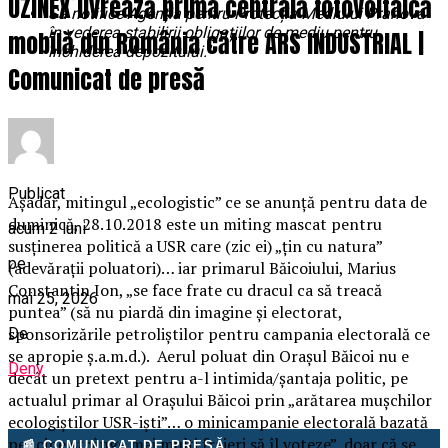
UZINEX livrează prima centrală fotovoltaică
Să notifice Agenția pentru Protecția Mediului Prahova
în vederea stabilirii obligațiilor de mediu pentru
mobilă din România către ARS INDUSTRIAL |
închiderea depozitului.
”
Comunicat de presă
Publicat
Așadar, mitingul „ecologistic” ce se anunță pentru data de
duminică, 28.10.2018 este un miting mascat pentru
acum 2 luni
susținerea politică a USR care (zic ei) „țin cu natura”
pe
(adevărații poluatori)… iar primarul Băicoiului, Marius
Constantin Ion, „se face frate cu dracul ca să treacă
mai 25, 2026
puntea” (să nu piardă din imagine și electorat,
sponsorizările petroliștilor pentru campania electorală ce
De
se apropie ș.a.m.d.). Aerul poluat din Orașul Băicoi nu e
Deny
decât un pretext pentru a-l intimida/șantaja politic, pe
actualul primar al Orașului Băicoi prin „arătarea mușchilor
ecologiștilor USR-iști”… o minicampanie electorală bazată
pe „cine strânge mai mulți fraieri să îl voteze”, doar că se
📰 COMUNICAT DE PRESĂ