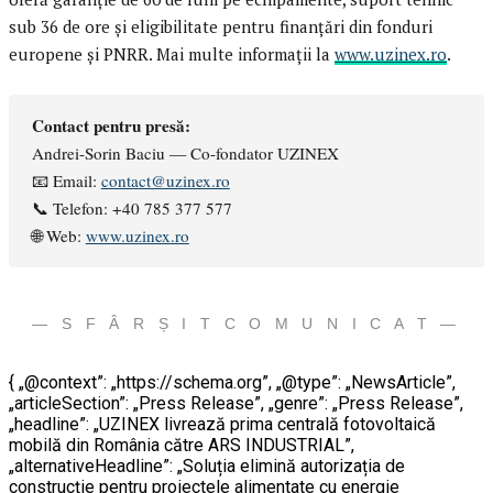
sub 36 de ore și eligibilitate pentru finanțări din fonduri
europene și PNRR. Mai multe informații la
www.uzinex.ro
.
Contact pentru presă:
Andrei-Sorin Baciu — Co-fondator UZINEX
📧 Email:
contact@uzinex.ro
📞 Telefon: +40 785 377 577
🌐 Web:
www.uzinex.ro
— S F Â R Ș I T C O M U N I C A T —
{ „@context”: „https://schema.org”, „@type”: „NewsArticle”,
„articleSection”: „Press Release”, „genre”: „Press Release”,
„headline”: „UZINEX livrează prima centrală fotovoltaică
mobilă din România către ARS INDUSTRIAL”,
„alternativeHeadline”: „Soluția elimină autorizația de
construcție pentru proiectele alimentate cu energie