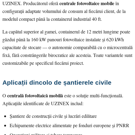
centrale fotovoltaice mobile
UZINEX. Producătorul oferă
în
configurații adaptate volumului de consum al fiecărui client, de la
modelul compact până la containerul industrial 40 ft.
La capătul superior al gamei, containerul de 12 metri lungime poate
găzdui până la 160 kW panouri fotovoltaice instalate și 620 kWh
capacitate de stocare — o autonomie comparabilă cu o microcentrală
fixă, fără constrângerile birocratice ale acesteia. Toate variantele sunt
customizabile pe specificul fiecărui proiect.
Aplicații dincolo de șantierele civile
centrală fotovoltaică mobilă
O
este o soluție multi-funcțională.
Aplicațiile identificate de UZINEX includ:
Șantiere de construcții civile și lucrări edilitare
Echipamente electrice alimentate pe fonduri europene și PNRR
Operațiuni militare și tabere temporare