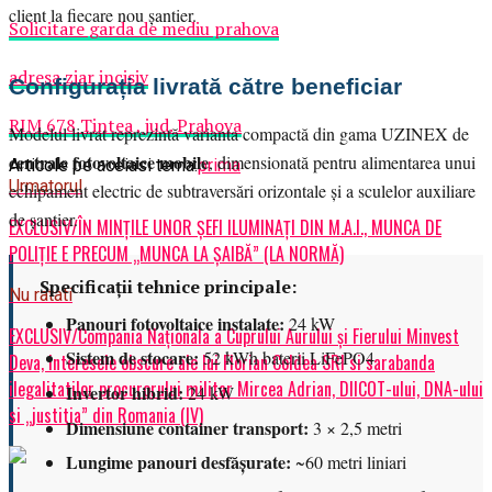
client la fiecare nou șantier.
Solicitare garda de mediu prahova
adresa ziar incisiv
Configurația livrată către beneficiar
RIM 678 Tintea , jud. Prahova
Modelul livrat reprezintă varianta compactă din gama UZINEX de
centrale fotovoltaice mobile
, dimensionată pentru alimentarea unui
Articole pe aceiasi tema:
prima
Urmatorul
echipament electric de subtraversări orizontale și a sculelor auxiliare
de șantier.
EXCLUSIV/ÎN MINȚILE UNOR ȘEFI ILUMINAȚI DIN M.A.I., MUNCA DE
POLIȚIE E PRECUM „MUNCA LA ȘAIBĂ” (LA NORMĂ)
Specificații tehnice principale:
Nu ratati
Panouri fotovoltaice instalate:
24 kW
EXCLUSIV/Compania Naționala a Cuprului Aurului și Fierului Minvest
Sistem de stocare:
52 kWh baterii LiFePO4
Deva, interesele obscure ale lui Florian Coldea SRI si sarabanda
ilegalitatilor procurorului militar Mircea Adrian, DIICOT-ului, DNA-ului
Invertor hibrid:
24 kW
si „justitia” din Romania (IV)
Dimensiune container transport:
3 × 2,5 metri
Lungime panouri desfășurate:
~60 metri liniari