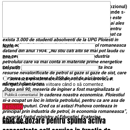
În urmă cu un an s-a remarcat evenimentul (simpozionul)
„Prahova, 2017 – Capitala Mondiala a Petrolului” unde s-
au expus următoarele:
Cu convingerea ca Romania este
inca un jucator semnificativ in industria petrolului mai ales
datorita scolii de la Ploiesti, Presedintele Comisiei pentru
industrii si servicii din Camera Deputatilor a mentionat ca
exista 3.000 de studenti absolventi de la UPG Ploiesti in
toate colturile lumii, scoala industriei de petrol romaneasca
Nume
*
datand din anul 1904. „Nu stiu cati altii se mai pot lauda cu
asa ceva. Suntem un reper in lume pentru industria
Email
*
petrolului care va mai conta in materiile prime energetice
cel putin patru decade din acest moment. Exista inca
Site web
resurse nevalorificate de petrol si gaze si gaze de sist, care
vor avea o exploatare de 250 de ani de aici incolo”, a
Salvează-mi numele, emailul și site-ul web în acest
afirmat Iulian Iancu.
navigator pentru data viitoare când o să comentez.
„Dupa anii 90, meseria de inginer a fost marginalizata si
asta s-a reflectat in caderea noastra economica. Ploiestiul
si-a ocupat un loc in istoria petrolului, pentru ca are asa de
multe inceputuri.
Cred ca si astazi Prahova conteaza in
Exclusiv
principal prin industria de petrol, in economia romaneasca
”,
a punctat fostul ministru al Educatiei, Ecaterina
Ghid de dozare pentru spuma activa
Andronescu
.