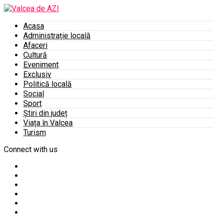
Acasa
Administrație locală
Afaceri
Cultură
Eveniment
Exclusiv
Politică locală
Social
Sport
Știri din județ
Viața în Valcea
Turism
Connect with us