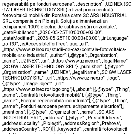
regenerabilă pe fonduri europene”, „description”: „UZINEX (SC
GW LASER TECHNOLOGY SRL) a livrat prima centrală
fotovoltaică mobilă din România către SC ARS INDUSTRIAL
SRL, companie din Ploiești. Soluția alimentează un
echipament 100% electric de subtraversări orizontale.”,
„datePublished”: „2026-05-25T10:00:00+03:00”,
„dateModified”: „2026-05-25T10:00:00+03:00”, „inLanguage”:
„ro-RO”, „isAccessibleForFree”: true, „url”:
„https://www.uzinex.ro/studii-de-caz/centrala-fotovoltaica-
mobila-ars-industrial”, „author”: {„@type”: „Organization”,
„name”: „UZINEX”, „url”: „https://www.uzinex.ro”, „legalName”:
„SC GW LASER TECHNOLOGY SRL”}, „publisher”: {„@type”:
„Organization”, „name”: „UZINEX”, „legalName”: „SC GW LASER
TECHNOLOGY SRL”, „url”: „https://www.uzinex.ro”, „logo”:
{„@type”: „ImageObject”, „url”:
„https://www.uzinex.ro/logo.png”}}, „about”: [{„@type”: „Thing”,
„name”: „Centrală fotovoltaică mobilă”}, {„@type”: „Thing”,
„name”: „Energie regenerabilă industrială”}, {„@type”: „Thing”,
„name”: „Fonduri europene pentru echipamente electrice”}],
„mentions”: [{„@type”: „Organization”, „name”: „SC ARS
INDUSTRIAL SRL”, „address”: {„@type”: „PostalAddress”,
„addressLocality”: „Ploiești”, „addressRegion”: „Prahova”,
„addressCountry”: „RO”}}], „keywords”: „centrală fotovoltaică