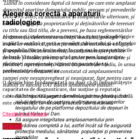
Luînd în considerare faptul că terenul pe care este amplasat
depozitul aparține domeniului public, precum și prevederile
Alegerea corectă a aparaturii
OUG 195/2005, cu modificările și completările ulterioare, și
radiologice
anume: „obligația proprietarilor și deținătorilor de terenuri
cu titlu sau fără titlu, de a preveni, pe baza reglementărilor
Alegerea și implementarea corectă a aparaturii radiologice
în domeniu, deteriorarea calității mediului, geologic” și
implică o analiză atentă a nevoilor cabinetului și a ofertelor
având în vedere că „protecția mediului constituie obligația
disponibile. Nu te limita doar la preț sau la caracteristicile
și responsabilitatea autorităților administrației publice
de bază. Vizualizează impactul pe termen lung asupra
centrale și locale, precum și a tuturor persoanelor fizice și
eficienței operaționale, siguranței pacienților și
juridice”, reprezentanții Gărzii Naționale de Mediu, în urma
performanței diagnostice.
controalelor efectuate, au constatat că amplasamentul
rampei este nesupravegheat și neasigurat, fapt pentru care a
O decizie bine fundamentată nu doar că îți îmbunătățește
stabilit în sarcina UAT Băicoi următoarele măsuri:
capacitatea de diagnosticare, dar susține și reputația
cabinetului tău. O aparatură radiologică modernă și fiabilă
Să întreprindă urgent demersuri pentru găsirea unor
soluții tehnice de captare și eliminare a scurgerilor
este o investiție în viitorul practicii tale medicale.
levigatului de pe platforma depozitului de deșeuri în
pârâul Valea lui Dan.
Citeste in continuare
Să asigure integritatea amplasamentului prin
îngrădirea completă a lui, astfel încât să fie asigurată
Afaceri
protecția mediului, sănătatea populației și prevenirea
incendiilor.