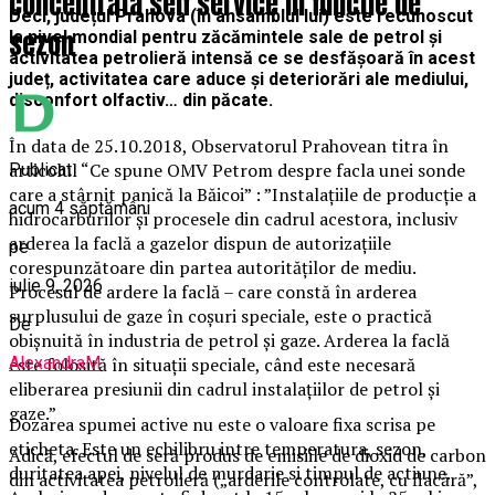
concentrata self service in functie de
Deci, județul Prahova (în ansamblul lui) este recunoscut
sezon
la nivel mondial pentru zăcămintele sale de petrol și
activitatea petrolieră intensă ce se desfășoară în acest
județ, activitatea care aduce și deteriorări ale mediului,
disconfort olfactiv… din păcate.
În data de 25.10.2018, Observatorul Prahovean titra în
articolul “Ce spune OMV Petrom despre facla unei sonde
Publicat
care a stârnit panică la Băicoi” : ”Instalațiile de producție a
acum 4 săptămâni
hidrocarburilor și procesele din cadrul acestora, inclusiv
arderea la faclă a gazelor dispun de autorizațiile
pe
corespunzătoare din partea autorităților de mediu.
iulie 9, 2026
Procesul de ardere la faclă – care constă în arderea
surplusului de gaze în coșuri speciale, este o practică
De
obișnuită în industria de petrol și gaze. Arderea la faclă
AlexandraM
este folosită în situații speciale, când este necesară
eliberarea presiunii din cadrul instalațiilor de petrol și
gaze.”
Dozarea spumei active nu este o valoare fixa scrisa pe
eticheta. Este un echilibru intre temperatura, sezon,
Adică, efectul de seră produs de emisiile de dioxid de carbon
duritatea apei, nivelul de murdarie si timpul de actiune.
din activitatea petrolieră („arderile controlate, cu flacără”,