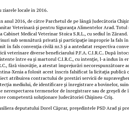
u ziarele locale in 2016.
n anul 2016, de către Parchetul de pe lângă Judecătoria Chişine
ia Sanitar Veterinară şi pentru Siguranţa Alimentelor Arad. Totu
 Cabinet Medical Veterinar Stoica S.R.L., cu sediul în Zărand. E
scrisuri sub semnătură privată şi participaţie improprie la fals 
it în fals convenţia civilă nr.3 şi a antedatat respectiva con
ii veterinare diverse beneficiarului P.F.A. C.I.R.C.. După întoc
tente între ea şi martorul C.I.R.C., cu intenţie, l-a indus în 
R.C., fără vinovăţie, a atestat împrejurări necorespunzătoare ad
tina-Xenia a folosit acest înscris falsificat la licitaţia public
t atribuirea contractului de prestări servicii de supraveghere,
ecţia mediului, de identificare şi înregistrare a bovinelor, suin
de nerespectarea termenelor de înregistrare sau de greşeli de
pre competentă soluţionare Judecătoriei Chişineu-Criş.
nsiliera deputatului Dorel Căprar, președintele PSD Arad și pr