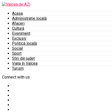
Acasa
Administrație locală
Afaceri
Cultură
Eveniment
Exclusiv
Politică locală
Social
Sport
Știri din județ
Viața în Valcea
Turism
Connect with us