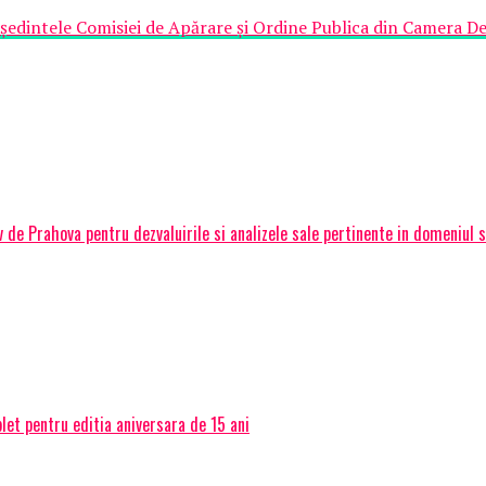
dintele Comisiei de Apărare și Ordine Publica din Camera Depu
Prahova pentru dezvaluirile si analizele sale pertinente in domeniul sec
et pentru editia aniversara de 15 ani