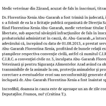
Medic veterinar din Zărand, acuzat de fals în înscrisuri, titra
Dr. Florentina-Xenia Abu-Gararah a fost trimisă în judecată, i
s-a folosit de ea la o licitaţie publică organizată de Direcţ
fiind Florentina-Xenia Abu-Gararah, medic veterinar titular la
libertate, sub aspectul săvârşirii infracţiunilor de fals în în
probatoriului administrat în cauză, dr. Abu-Gararah „a întocm
adevărului că, începând cu data de 01.08.2013, a prestat servic
Abu-Gararah Florentina-Xenia, profitând de bunele relaţii exis
ştampileze respectiva convenţie civilă, astfel că numitul C.I.
C.I.R.C. a convenţiei civile nr. 3, inculpata Abu-Gararah Floren
Veterinară şi pentru Siguranţa Alimentelor Arad având ca obiec
transmisibile de la animale la om, protecţia animalelor şi prot
corectare a eventualelor erori sau neconformităţi generate 
inclupată dr. Abu-Gararah Florentina-Xenia a fost înaintat s
Incredibil, doamna in cauza este de aproape un an de zile co
Deputaților. Frumos, nu? (Crsitina T.).