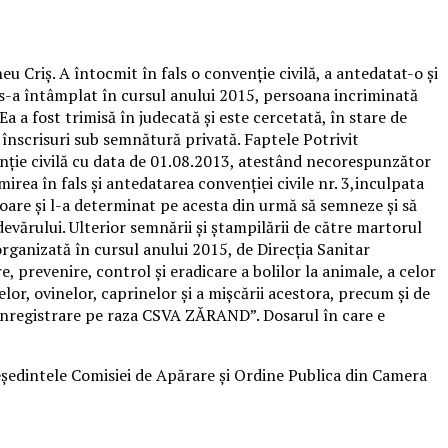
u Criş. A întocmit în fals o convenţie civilă, a antedatat-o şi
l s-a întâmplat în cursul anului 2015, persoana incriminată
a a fost trimisă în judecată şi este cercetată, în stare de
în înscrisuri sub semnătură privată. Faptele Potrivit
venţie civilă cu data de 01.08.2013, atestând necorespunzător
mirea în fals şi antedatarea convenţiei civile nr. 3,inculpata
eroare şi l-a determinat pe acesta din urmă să semneze şi să
evărului. Ulterior semnării şi ştampilării de către martorul
ă organizată în cursul anului 2015, de Direcţia Sanitar
 prevenire, control şi eradicare a bolilor la animale, a celor
elor, ovinelor, caprinelor şi a mişcării acestora, precum şi de
 înregistrare pe raza CSVA ZĂRAND”. Dosarul în care e
eședintele Comisiei de Apărare și Ordine Publica din Camera