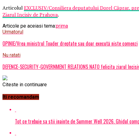
Articolul
EXCLUSIV/Consiliera deputatului Dorel Căprar, preșe
Ziarul Incisiv de Prahova
.
Articole pe aceiasi tema:
prima
Urmatorul
OPINIE/Vrea ministrul Toader dreptate sau doar execută niste comenzi
Nu ratati
DEFENCE-SECURITY-GOVERNMENT RELATIONS NATO felicita ziarul Incisiv de 
Citeste in continuare
Iti recomandam
Tot ce trebuie sa stii inainte de Summer Well 2026. Ghidul compl