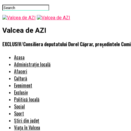
Valcea de AZI
EXCLUSIV/Consiliera deputatului Dorel Căprar, președintele Comisi
Acasa
Administrație locală
Afaceri
Cultură
Eveniment
Exclusiv
Politică locală
Social
Sport
Știri din județ
Viața în Valcea