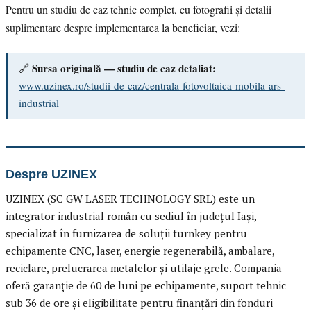
Pentru un studiu de caz tehnic complet, cu fotografii și detalii
suplimentare despre implementarea la beneficiar, vezi:
Sursa originală — studiu de caz detaliat:
🔗
www.uzinex.ro/studii-de-caz/centrala-fotovoltaica-mobila-ars-
industrial
Despre UZINEX
UZINEX (SC GW LASER TECHNOLOGY SRL) este un
integrator industrial român cu sediul în județul Iași,
specializat în furnizarea de soluții turnkey pentru
echipamente CNC, laser, energie regenerabilă, ambalare,
reciclare, prelucrarea metalelor și utilaje grele. Compania
oferă garanție de 60 de luni pe echipamente, suport tehnic
sub 36 de ore și eligibilitate pentru finanțări din fonduri