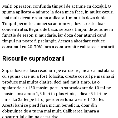
Multi operatori confunda timpul de actiune cu dozajul. O
spuma aplicata 4 minute la doza mica face, in multe cazuri,
mai mult decat o spuma aplicata 1 minut la doza dubla.
Timpul permite chimiei sa actioneze, doza creste doar
concentratia. Regula de baza: seteaza timpul de actiune in
functie de sezon si murdarie, iar doza doar atunci cand
timpul nu poate fi prelungit. Aceasta abordare reduce
consumul cu 20-30% fara a compromite calitatea curatarii.
Riscurile supradozarii
Supradozarea lasa reziduuri pe caroserie, incarca instalatia
cu spuma care nu a fost folosita, creste costul pe masina si
produce mai multa clatire, deci mai mult timp. La o
spalatorie cu 150 masini pe zi, o supradozare de 10 ml pe
masina inseamna 1,5 litri in plus zilnic, adica 45 litri pe
luna. La 25 lei pe litru, pierderea lunara este 1.125 lei.
Acesti bani se pierd fara niciun beneficiu, doar din
obisnuinta de a turna mai mult. Calibrarea lunara a
dozatorului elimina acest risc.