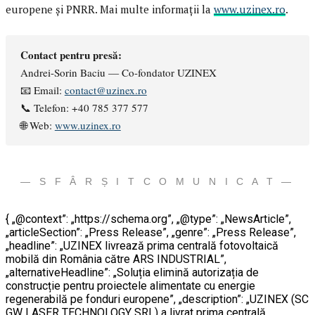
europene și PNRR. Mai multe informații la
www.uzinex.ro
.
Contact pentru presă:
Andrei-Sorin Baciu — Co-fondator UZINEX
📧 Email:
contact@uzinex.ro
📞 Telefon: +40 785 377 577
🌐 Web:
www.uzinex.ro
— S F Â R Ș I T C O M U N I C A T —
{ „@context”: „https://schema.org”, „@type”: „NewsArticle”,
„articleSection”: „Press Release”, „genre”: „Press Release”,
„headline”: „UZINEX livrează prima centrală fotovoltaică
mobilă din România către ARS INDUSTRIAL”,
„alternativeHeadline”: „Soluția elimină autorizația de
construcție pentru proiectele alimentate cu energie
regenerabilă pe fonduri europene”, „description”: „UZINEX (SC
GW LASER TECHNOLOGY SRL) a livrat prima centrală