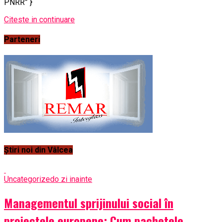
PNRR” }
Citeste in continuare
Parteneri
Știri noi din Vâlcea
Uncategorized
o zi inainte
Managementul sprijinului social în
proiectele europene: Cum pachetele