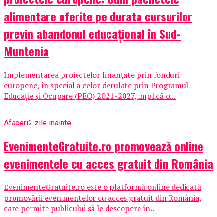
alimentare oferite pe durata cursurilor
previn abandonul educațional în Sud-
Muntenia
Implementarea proiectelor finanțate prin fonduri
europene, în special a celor derulate prin Programul
Educație și Ocupare (PEO) 2021-2027, implică o...
Afaceri
2 zile inainte
EvenimenteGratuite.ro promovează online
evenimentele cu acces gratuit din România
EvenimenteGratuite.ro este o platformă online dedicată
promovării evenimentelor cu acces gratuit din România,
care permite publicului să le descopere în...