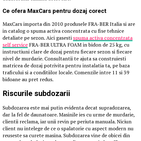
Ce ofera MaxCars pentru dozaj corect
MaxCars importa din 2010 produsele FRA-BER Italia si are
in catalog o spuma activa concentrata cu fise tehnice
detaliate pe sezon. Aici gasesti
spuma activa concentrata
self service
FRA-BER ULTRA FOAM in bidon de 25 kg, cu
instructiuni clare de dozaj pentru fiecare sezon si fiecare
nivel de murdarie. Consultantii te ajuta sa construiesti
matricea de dozaj potrivita pentru instalatia ta, pe baza
traficului si a conditiilor locale. Comenzile intre 11 si 39
bidoane au pret redus.
Riscurile subdozarii
Subdozarea este mai putin evidenta decat supradozarea,
dar la fel de daunatoare. Masinile ies cu urme de murdarie,
clientii reclama, iar unii revin pe periuta manuala. Niciun
client nu intelege de ce o spalatorie cu aspect modern nu
reuseste sa curete masina. Subdozarea vine de obicei din