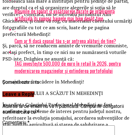
folosească sala mare a instituției pentru ședințe de partid,
are dreptul ca el să organizeze alegerile și soția să le
Mașinile de spălat și uscătoarele bazate pe inteligență
verifice!”, constată, nu se întreabă jurnalistul Alin
artificială îți cunosc hainele mai bine decât tine
Ghiciulescu, și chiar vă rog, cu materialul clientului urmăriți
fotografiile cu tot ce am scris, luate de pe pagina
prefecturii Mehedinți!
Cum ar fi dacă ceasul tău s-ar antrena alături de tine?
Și, parcă, să ne readucem aminte de vremurile comuniste,
același prefect, în timp ce nici nu se număraseră voturile
PSD-iste, Drăghiea ne anunță că:
TAG investește 500.000 de euro în retail în 2026, pentru
modernizarea magazinelor și extinderea portofoliului
Șomajul este în scădere în Mehedinți!
Comenteaza si tu
„RATA ȘOMAJULUI A SCĂZUT ÎN MEHEDINȚI
Leave a Reply
În ședința Colegiului Prefectural Mehedinți au fost
Adresa ta de email nu va fi publicată.
Câmpurile obligatorii
analizate 3 probleme de interes pentru județul nostru,
sunt marcate cu
*
referitoare la evoluția șomajului, acordarea subvențiilor de
Comentariu
*
stat pentru agricultură și starea de salubrizare a
localităților și cursurilor de apă în scopul prevenirii