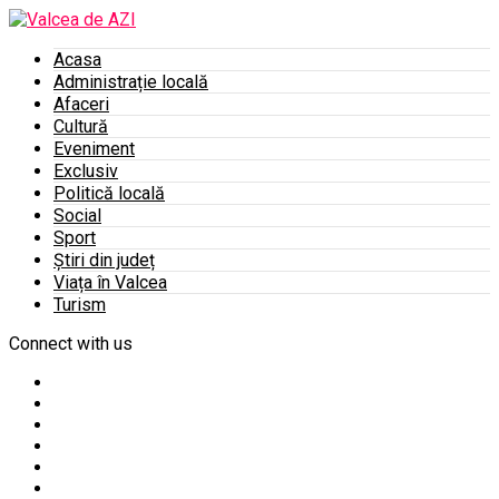
Acasa
Administrație locală
Afaceri
Cultură
Eveniment
Exclusiv
Politică locală
Social
Sport
Știri din județ
Viața în Valcea
Turism
Connect with us