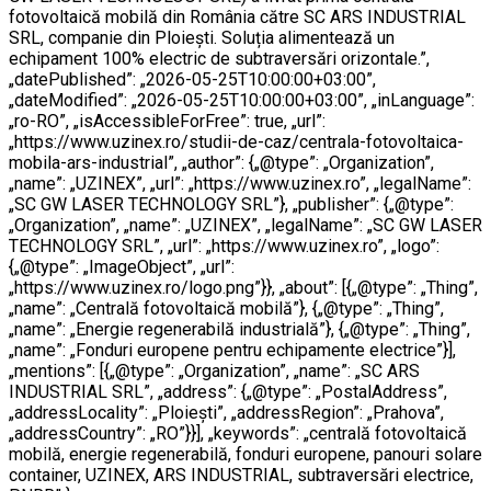
fotovoltaică mobilă din România către SC ARS INDUSTRIAL
SRL, companie din Ploiești. Soluția alimentează un
echipament 100% electric de subtraversări orizontale.”,
„datePublished”: „2026-05-25T10:00:00+03:00”,
„dateModified”: „2026-05-25T10:00:00+03:00”, „inLanguage”:
„ro-RO”, „isAccessibleForFree”: true, „url”:
„https://www.uzinex.ro/studii-de-caz/centrala-fotovoltaica-
mobila-ars-industrial”, „author”: {„@type”: „Organization”,
„name”: „UZINEX”, „url”: „https://www.uzinex.ro”, „legalName”:
„SC GW LASER TECHNOLOGY SRL”}, „publisher”: {„@type”:
„Organization”, „name”: „UZINEX”, „legalName”: „SC GW LASER
TECHNOLOGY SRL”, „url”: „https://www.uzinex.ro”, „logo”:
{„@type”: „ImageObject”, „url”:
„https://www.uzinex.ro/logo.png”}}, „about”: [{„@type”: „Thing”,
„name”: „Centrală fotovoltaică mobilă”}, {„@type”: „Thing”,
„name”: „Energie regenerabilă industrială”}, {„@type”: „Thing”,
„name”: „Fonduri europene pentru echipamente electrice”}],
„mentions”: [{„@type”: „Organization”, „name”: „SC ARS
INDUSTRIAL SRL”, „address”: {„@type”: „PostalAddress”,
„addressLocality”: „Ploiești”, „addressRegion”: „Prahova”,
„addressCountry”: „RO”}}], „keywords”: „centrală fotovoltaică
mobilă, energie regenerabilă, fonduri europene, panouri solare
container, UZINEX, ARS INDUSTRIAL, subtraversări electrice,