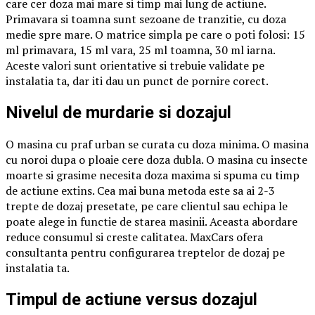
care cer doza mai mare si timp mai lung de actiune.
Primavara si toamna sunt sezoane de tranzitie, cu doza
medie spre mare. O matrice simpla pe care o poti folosi: 15
ml primavara, 15 ml vara, 25 ml toamna, 30 ml iarna.
Aceste valori sunt orientative si trebuie validate pe
instalatia ta, dar iti dau un punct de pornire corect.
Nivelul de murdarie si dozajul
O masina cu praf urban se curata cu doza minima. O masina
cu noroi dupa o ploaie cere doza dubla. O masina cu insecte
moarte si grasime necesita doza maxima si spuma cu timp
de actiune extins. Cea mai buna metoda este sa ai 2-3
trepte de dozaj presetate, pe care clientul sau echipa le
poate alege in functie de starea masinii. Aceasta abordare
reduce consumul si creste calitatea. MaxCars ofera
consultanta pentru configurarea treptelor de dozaj pe
instalatia ta.
Timpul de actiune versus dozajul