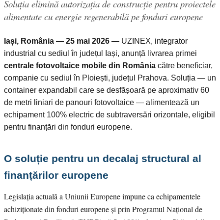
Soluția elimină autorizația de construcție pentru proiectele
alimentate cu energie regenerabilă pe fonduri europene
Iași, România — 25 mai 2026
— UZINEX, integrator
industrial cu sediul în județul Iași, anunță livrarea primei
centrale fotovoltaice mobile din România
către beneficiar,
companie cu sediul în Ploiești, județul Prahova. Soluția — un
container expandabil care se desfășoară pe aproximativ 60
de metri liniari de panouri fotovoltaice — alimentează un
echipament 100% electric de subtraversări orizontale, eligibil
pentru finanțări din fonduri europene.
O soluție pentru un decalaj structural al
finanțărilor europene
Legislația actuală a Uniunii Europene impune ca echipamentele
achiziționate din fonduri europene și prin Programul Național de