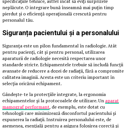
specificațiile tehnice, astfel încât să eviți surprizele
neplăcute. O integrare bună înseamnă mai puțin timp
pierdut și o eficiență operațională crescută pentru
personalul tău.
Siguranța pacientului și a personalului
Siguranța este un pilon fundamental în radiologie. Atât
pentru pacienți, cât și pentru personal, utilizarea
aparaturii de radiologie necesită respectarea unor
standarde stricte. Echipamentele trebuie să includă funcții
avansate de reducere a dozei de radiații, fără a compromite
calitatea imaginii. Acesta este un criteriu important în
selecția oricărui echipament.
Gândește-te la protecțiile integrate, la ergonomia
echipamentelor și la protocoalele de utilizare. Un
aparat
mamograf performant
, de exemplu, este dotat cu
tehnologii care minimizează disconfortul pacientului și
expunerea la radiații. Instruirea personalului este, de
asemenea, esențială pentru a asigura folosirea corectă și