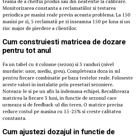
teama de a cheltui produs sau din neatentie la calibrare.
Monitorizarea constanta a reclamatiilor si testarea
periodica pe masini reale previn aceasta problema. La 150
masini pe zi, 5 reclamatii pe zi inseamna 150 pe luna si un
risc major de pierdere a clientilor.
Cum construiesti matricea de dozare
pentru tot anul
Fa un tabel cu 4 coloane (sezon) si 3 randuri (nivel
murdarie: usor, mediu, greu). Completeaza doza in ml
pentru fiecare combinatie pe baza testelor reale. Foloseste
aceste valori in instalatie prin presetari sezoniere.
Noteaza-le si pe un afis la indemana echipei. Recalibreaza
matricea la fiecare 3 luni, in functie de sezonul care
urmeaza si de feedback-ul din teren. O matrice precisa
reduce costul pe masina cu 15-25% si creste calitatea
constanta.
Cum ajustezi dozajul in functie de