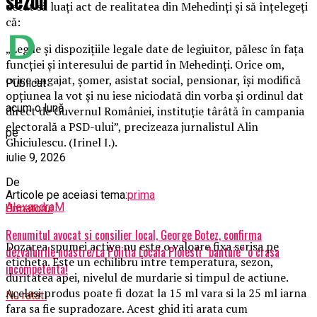
sezon
decât să luați act de realitatea din Mehedinți și să înțelegeți
că:
„Legile și dispozițiile legale date de legiuitor, pălesc în fața
funcției și interesului de partid în Mehedinți. Orice om,
orice angajat, șomer, asistat social, pensionar, își modifică
Publicat
opțiunea la vot și nu iese niciodată din vorba și ordinul dat
acum o lună
direct de Guvernul României, instituție târâtă în campania
electorală a PSD-ului”, precizeaza jurnalistul Alin
pe
Ghiciulescu. (Irinel I.).
iulie 9, 2026
De
Articole pe aceiasi tema:
prima
AlexandraM
Urmatorul
Renumitul avocat si consilier local, George Botez, confirma
Dozarea spumei active nu este o valoare fixa scrisa pe
dezvaluirile noastre/La Politia Locala Ploiesti “bantuie” o crasa
eticheta. Este un echilibru intre temperatura, sezon,
incompetenta!
duritatea apei, nivelul de murdarie si timpul de actiune.
Acelasi produs poate fi dozat la 15 ml vara si la 25 ml iarna
Nu ratati
fara sa fie supradozare. Acest ghid iti arata cum