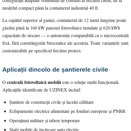
configurații adaptate volumului de consum al fiecărui client, de la
modelul compact până la containerul industrial 40 ft.
La capătul superior al gamei, containerul de 12 metri lungime poate
găzdui până la 160 kW panouri fotovoltaice instalate și 620 kWh
capacitate de stocare — o autonomie comparabilă cu o microcentrală
fixă, fără constrângerile birocratice ale acesteia. Toate variantele sunt
customizabile pe specificul fiecărui proiect.
Aplicații dincolo de șantierele civile
centrală fotovoltaică mobilă
O
este o soluție multi-funcțională.
Aplicațiile identificate de UZINEX includ:
Șantiere de construcții civile și lucrări edilitare
Echipamente electrice alimentate pe fonduri europene și PNRR
Operațiuni militare și tabere temporare
Stații mobile de încărcare auto electric