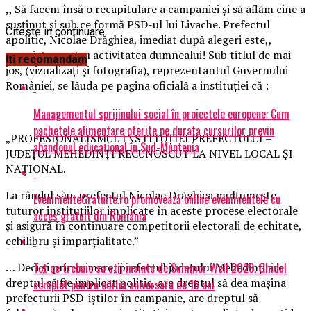
,, Să facem însă o recapitulare a campaniei și să aflăm cine a
susținut și sub ce formă PSD-ul lui Livache. Prefectul
Citeste in continuare
apolitic, Nicolae Drăghiea, imediat după alegeri este,,
premiat,, pentru activitatea dumnealui! Sub titlul de mai
Iti recomandam
jos, (vizualizați și fotografia), reprezentantul Guvernului
României, se lăuda pe pagina oficială a instituției că :
Managementul sprijinului social în proiectele europene: Cum
pachetele alimentare oferite pe durata cursurilor previn
„PROFESIONALISMUL INSTITUȚIEI PREFECTULUI –
abandonul educațional în Sud-Muntenia
JUDEȚUL MEHEDINȚI RECUNOSCUT LA NIVEL LOCAL ȘI
NAȚIONAL.
La rândul său, prefectul Nicolae Drăghiea mulțumește
EvenimenteGratuite.ro promovează online evenimentele cu
tuturor instituțiilor implicate în aceste procese electorale
acces gratuit din România
și asigură în continuare competitorii electorali de echitate,
echilibru și imparțialitate.”
Tot ce trebuie sa stii inainte de Summer Well 2026. Ghidul
… Deci și prin urmare, prefectul județului Mehedinţi are
dreptul să fie implicat politic, are dreptul să dea mașina
complet pentru editia aniversara de 15 ani
prefecturii PSD-iștilor în campanie, are dreptul să