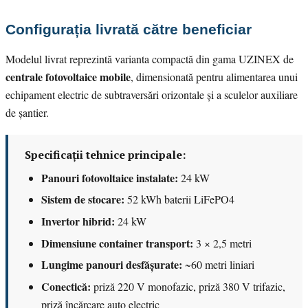
Configurația livrată către beneficiar
Modelul livrat reprezintă varianta compactă din gama UZINEX de
centrale fotovoltaice mobile
, dimensionată pentru alimentarea unui
echipament electric de subtraversări orizontale și a sculelor auxiliare
de șantier.
Specificații tehnice principale:
Panouri fotovoltaice instalate:
24 kW
Sistem de stocare:
52 kWh baterii LiFePO4
Invertor hibrid:
24 kW
Dimensiune container transport:
3 × 2,5 metri
Lungime panouri desfășurate:
~60 metri liniari
Conectică:
priză 220 V monofazic, priză 380 V trifazic,
priză încărcare auto electric