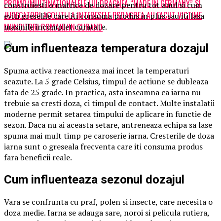
PROMO/MULTINATIONALELE LUI DRAGNEA “MADE IN GERMANY” SI
construiesti o matrice de dozare pentru tot anul si cum
JUDECATORI ACOLITI LA INTERESELE PSDAGREA AU FACUT VICTIME
eviti greselile care iti consuma produs in plus sau iti lasa
masinile incomplet curatate.
MUNCITORI ROMANI/IN CURAND
Cum influenteaza temperatura dozajul
Spuma activa reactioneaza mai incet la temperaturi
scazute. La 5 grade Celsius, timpul de actiune se dubleaza
fata de 25 grade. In practica, asta inseamna ca iarna nu
trebuie sa cresti doza, ci timpul de contact. Multe instalatii
moderne permit setarea timpului de aplicare in functie de
sezon. Daca nu ai aceasta setare, antreneaza echipa sa lase
spuma mai mult timp pe caroserie iarna. Cresterile de doza
iarna sunt o greseala frecventa care iti consuma produs
fara beneficii reale.
Cum influenteaza sezonul dozajul
Vara se confrunta cu praf, polen si insecte, care necesita o
doza medie. Iarna se adauga sare, noroi si pelicula rutiera,