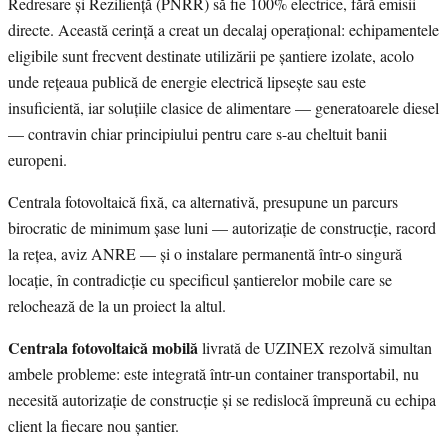
Redresare și Reziliență (PNRR) să fie 100% electrice, fără emisii
directe. Această cerință a creat un decalaj operațional: echipamentele
eligibile sunt frecvent destinate utilizării pe șantiere izolate, acolo
unde rețeaua publică de energie electrică lipsește sau este
insuficientă, iar soluțiile clasice de alimentare — generatoarele diesel
— contravin chiar principiului pentru care s-au cheltuit banii
europeni.
Centrala fotovoltaică fixă, ca alternativă, presupune un parcurs
birocratic de minimum șase luni — autorizație de construcție, racord
la rețea, aviz ANRE — și o instalare permanentă într-o singură
locație, în contradicție cu specificul șantierelor mobile care se
relochează de la un proiect la altul.
Centrala fotovoltaică mobilă
livrată de UZINEX rezolvă simultan
ambele probleme: este integrată într-un container transportabil, nu
necesită autorizație de construcție și se redislocă împreună cu echipa
client la fiecare nou șantier.