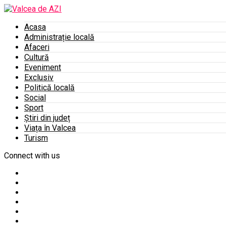
Acasa
Administrație locală
Afaceri
Cultură
Eveniment
Exclusiv
Politică locală
Social
Sport
Știri din județ
Viața în Valcea
Turism
Connect with us