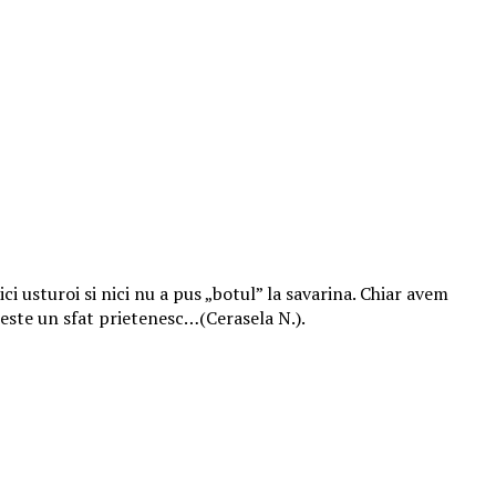
i usturoi si nici nu a pus „botul” la savarina. Chiar avem
 este un sfat prietenesc…(Cerasela N.).