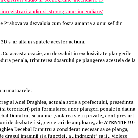
inregistrari-audio-si-stenograme-incendiare/
 de Prahova va dezvaluia cum fosta amanta a unui sef din
D s-ar afla in spatele acestor actiuni.
 Cu aceasta ocazie, am dezvaluit in exclusivitate plangerile
edura penala, trimiterea dosarului pe plangerea acesteia de la
a urmatoarele:
reg al Anei Draghiea, actuala sotie a prefectului, presedinta
 si terorizari) prin formularea unor plangeri penale in dauna
l Dumitru , si anume ,,violarea vietii private„ conf.prev.art
uni de dezbateri si ,,cercetari de amploare„ ale
ATENTIE !!!-
aghiea Decebal Dumitru a considerat necesar sa se planga,
ragul imaginii si a functiei , a ,,indraznit” sa ii ,, violeze