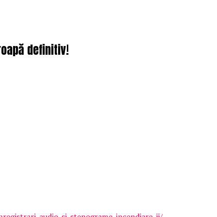
oapă definitiv!
registrari-audio-si-stenograme-incendiare-ii/