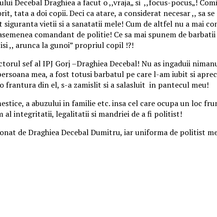
lui Decebal Draghiea a facut o ,,vraja„ si ,,focus-pocus„! Com
rit, tata a doi copii. Deci ca atare, a considerat necesar ,, sa
siguranta vietii si a sanatatii mele! Cum de altfel nu a mai con
 asemenea comandant de politie! Ce sa mai spunem de barbatii vio
si ,, arunca la gunoi” propriul copil !?!
ul sef al IPJ Gorj –Draghiea Decebal! Nu as ingaduii nimanui s
rsoana mea, a fost totusi barbatul pe care l-am iubit si aprec
 frantura din el, s-a zamislit si a salasluit in pantecul meu!
tice, a abuzului in familie etc. insa cel care ocupa un loc frun
integritatii, legalitatii si mandriei de a fi politist!
ronat de Draghiea Decebal Dumitru, iar uniforma de politist me