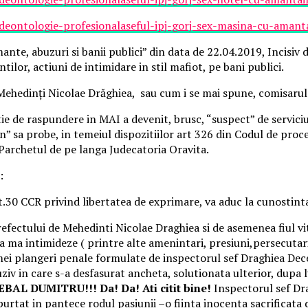
eontologie-profesionalaseful-ipj-gorj-sex-masina-cu-amanta
nte, abuzuri si banii publici” din data de 22.04.2019, Incisiv
tilor, actiuni de intimidare in stil mafiot, pe bani publici.
ehedinți Nicolae Drăghiea, sau cum i se mai spune, comisarul 3
ie de raspundere in MAI a devenit, brusc, “suspect” de serviciu.
n” sa probe, in temeiul dispozitiilor art 326 din Codul de proc
Parchetul de pe langa Judecatoria Oravita.
:
.30 CCR privind libertatea de exprimare, va aduc la cunostint
efectului de Mehedinti Nicolae Draghiea si de asemenea fiul vit
 ma intimideze ( printre alte amenintari, presiuni,persecutari
ei plangeri penale formulate de inspectorul sef Draghiea Deceba
iv in care s-a desfasurat ancheta, solutionata ulterior, dupa l
 DUMITRU!!! Da! Da! Ati citit bine!
Inspectorul sef Dr
rtat in pantece rodul pasiunii –o fiinta inocenta sacrificata de d