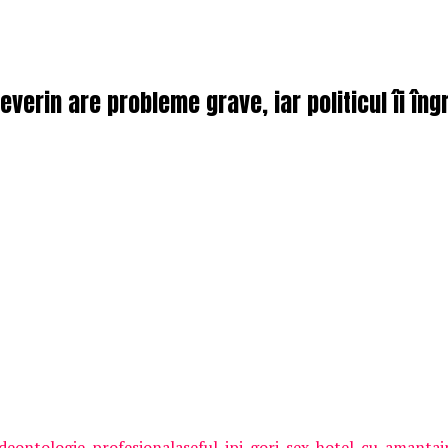
verin are probleme grave, iar politicul îi îngr
eontologie-profesionalaseful-ipj-gorj-sex-hotel-cu-amantain