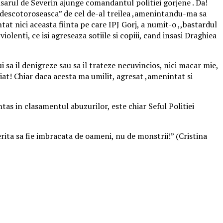
isarul de Severin ajunge comandantul politiei gorjene . Da!
 se descotoroseasca” de cel de-al treilea ,amenintandu-ma sa
tat nici aceasta fiinta pe care IPJ Gorj, a numit-o ,,bastardul
lenti, ce isi agreseaza sotiile si copiii, cand insasi Draghiea
a il denigreze sau sa il trateze necuvincios, nici macar mie,
iat! Chiar daca acesta ma umilit, agresat ,amenintat si
tas in clasamentul abuzurilor, este chiar Seful Politiei
rita sa fie imbracata de oameni, nu de monstrii!” (Cristina