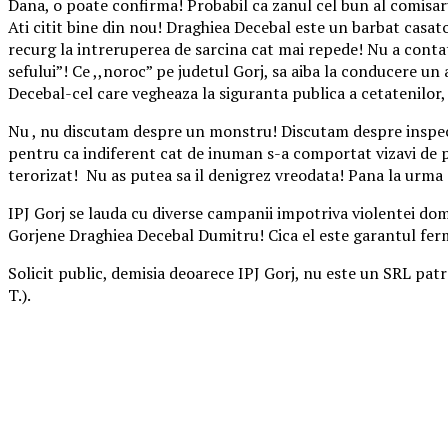
Dana, o poate confirma! Probabil ca zanul cel bun al comisaru
Ati citit bine din nou! Draghiea Decebal este un barbat casato
recurg la intreruperea de sarcina cat mai repede! Nu a contat 
sefului”! Ce ,,noroc” pe judetul Gorj, sa aiba la conducere un
Decebal-cel care vegheaza la siguranta publica a cetatenilor, i
Nu , nu discutam despre un monstru! Discutam despre inspector
pentru ca indiferent cat de inuman s-a comportat vizavi de pe
terorizat! Nu as putea sa il denigrez vreodata! Pana la urma o
IPJ Gorj se lauda cu diverse campanii impotriva violentei domes
Gorjene Draghiea Decebal Dumitru! Cica el este garantul ferm al 
Solicit public, demisia deoarece IPJ Gorj, nu este un SRL pat
T.).