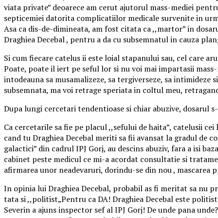
viata private” deoarece am cerut ajutorul mass-mediei pentru
septicemiei datorita complicatiilor medicale survenite in u
Asa ca dis-de-dimineata, am fost citata ca ,,martor” in dosarul
Draghiea Decebal , pentru a da cu subsemnatul in cauza plang
Si cum fiecare catelus ii este loial stapanului sau, cel care aru
Poate, poate il iert pe seful lor si nu voi mai impartasii mas
intodeauna sa musamalizeze, sa tergiverseze, sa intimideze si s
subsemnata, ma voi retrage speriata in coltul meu, retragan
Dupa lungi cercetari tendentioase si chiar abuzive, dosarul s-
Ca cercetarile sa fie pe placul ,,sefului de haita”, catelusii c
cand tu Draghiea Decebal meriti sa fii avansat la gradul de com
galactici” din cadrul IPJ Gorj, au descins abuziv, fara a isi ba
cabinet peste medicul ce mi-a acordat consultatie si tratament
afirmarea unor neadevaruri, dorindu-se din nou , mascarea p
In opinia lui Draghiea Decebal, probabil as fi meritat sa nu p
tata si ,,politist„Pentru ca DA! Draghiea Decebal este politi
Severin a ajuns inspector sef al IPJ Gorj! De unde pana unde