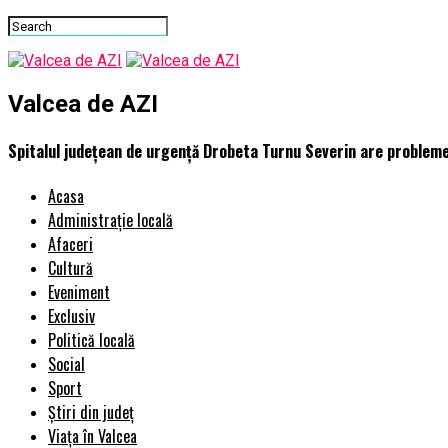
Valcea de AZI
Spitalul județean de urgență Drobeta Turnu Severin are probleme gr
Acasa
Administrație locală
Afaceri
Cultură
Eveniment
Exclusiv
Politică locală
Social
Sport
Știri din județ
Viața în Valcea