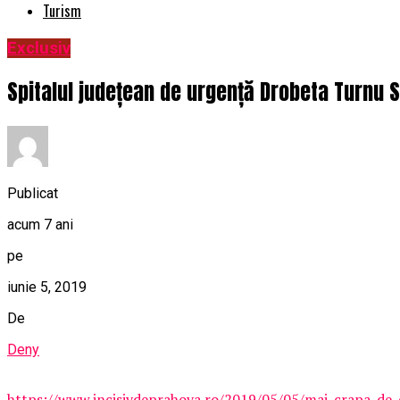
Turism
Exclusiv
Spitalul județean de urgență Drobeta Turnu Se
Publicat
acum 7 ani
pe
iunie 5, 2019
De
Deny
https://www.incisivdeprahova.ro/2019/05/05/mai-crapa-de-d