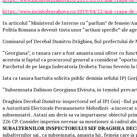
https://www.incisivdeprahova.ro/2019/04/22/mai-crapa-de-d
In articolul “Ministerul de Interne cu “parfum” de femeie/Ama
Politia Romana a devenit tinta unor “actiuni specific” ale agen
Comisarul șef Decebal Dumitru Drăghiea, fiul prefectului de M
“Georgiana”, o tanara care a fost amanta unui ofiter cu funct
acesteia si faptul ca procurorul general a considerat “oportu
Parchetul de pe langa Judecatoria Drobeta Turnu Severin la 
Iata ca tanara hartuita solicita public demisia sefului IPJ Gorj
“Subsemnata Dalimon Georgiana Elviruta, in temeiul prev.art
Draghiea Decebal Dumitru-inspectorul sef al IPJ Gorj –fiul pr
a Autoritatii Electorale Permanenete Mehedinti -a incercat sa
subsemnatei . Astazi am decis sa va impartasesc obiectul prim
226 CP. Consider imperios necesar sa mentionez si cadrul abuz
SUBALTERNILOR INSPECTORULUI SEF DRAGHIEA DECEBAL
subalternilor sai , ca subsemnata, amanta lui , femeia care ia pu