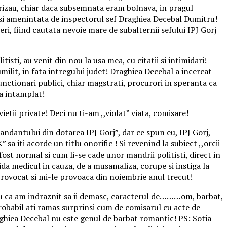
orizau, chiar daca subsemnata eram bolnava, in pragul
 si amenintata de inspectorul sef Draghiea Decebal Dumitru!
reri, fiind cautata nevoie mare de subalternii sefului IPJ Gorj
tisti, au venit din nou la usa mea, cu citatii si intimidari!
milit, in fata intregului judet! Draghiea Decebal a incercat
functionari publici, chiar magstrati, procurori in speranta ca
a intamplat!
etii private! Deci nu ti-am ,,violat” viata, comisare!
omandantului din dotarea IPJ Gorj”, dar ce spun eu, IPJ Gorj,
a iti acorde un titlu onorific ! Si revenind la subiect ,,orcii
 fost normal si cum li-se cade unor mandrii politisti, direct in
ida medicul in cauza, de a musamaliza, corupe si instiga la
rovocat si mi-le provoaca din noiembrie anul trecut!
entru ca am indraznit sa ii demasc, caracterul de………om, barbat,
robabil ati ramas surprinsi cum de comisarul cu acte de
ghiea Decebal nu este genul de barbat romantic! PS: Sotia