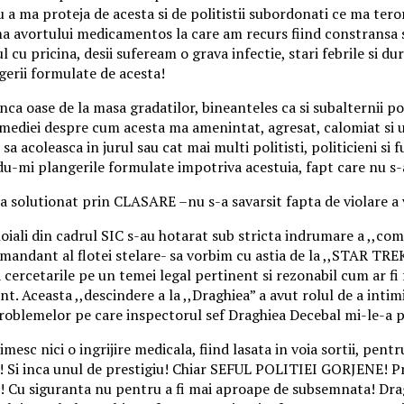
 a ma proteja de acesta si de politistii subordonati ce ma ter
rma avortului medicamentos la care am recurs fiind constransa
 cu pricina, desii sufeream o grava infectie, stari febrile si du
erii formulate de acesta!
nca oase de la masa gradatilor, bineanteles ca si subalternii poli
s-mediei despre cum acesta ma amenintat, agresat, calomiat si u
a acoleasca in jurul sau cat mai multi politisti, politicieni si 
du-mi plangerile formulate impotriva acestuia, fapt care nu s-
a solutionat prin CLASARE –nu s-a savarsit fapta de violare a vi
ei loiali din cadrul SIC s-au hotarat sub stricta indrumare a ,,c
andant al flotei stelare- sa vorbim cu astia de la ,,STAR TREK” s
za cercetarile pe un temei legal pertinent si rezonabil cum ar fi
. Aceasta ,,descindere a la ,,Draghiea” a avut rolul de a intim
roblemelor pe care inspectorul sef Draghiea Decebal mi-le-a p
rimesc nici o ingrijire medicala, fiind lasata in voia sortii, p
st! Si inca unul de prestigiu! Chiar SEFUL POLITIEI GORJENE! P
?! Cu siguranta nu pentru a fi mai aproape de subsemnata! Dra