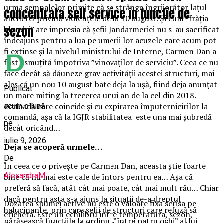
urma semnalelor primite că se strânge îngrijorător lațul
concentrata self service in functie de
anchetei privind violențele de la 10 august. Și cum ”frăția
sezon
blondei” are impresia că șefii Jandarmeriei nu s-au sacrificat
îndeajuns pentru a lua pe umerii lor acuzele care acum pot
fi extinse și la nivelul ministrului de Interne, Carmen Dan a
fost asmuțită împotriva ”vinovaților de serviciu”. Ceea ce nu
face decât să dăuneze grav activității acestei structuri, mai
ales că un nou 10 august bate deja la ușă, fiind deja anunțat
Publicat
un mare miting la trecerea unui an de la cel din 2018.
Perioadă care coincide și cu expirarea împuternicirilor la
acum o lună
comandă, așa că la IGJR stabilitatea este una mai șubredă
pe
decât oricând…
iulie 9, 2026
Deja se acoperă urmele…
De
În ceea ce o privește pe Carmen Dan, aceasta știe foarte
AlexandraM
bine că nu mai este cale de întors pentru ea… Așa că
preferă să facă, atât cât mai poate, cât mai mult rău… Chiar
dacă pentru asta s-a ajuns la situații de-a dreptul
Dozarea spumei active nu este o valoare fixa scrisa pe
halucinante, prin care șefii de structuri care refuză să
eticheta. Este un echilibru intre temperatura, sezon,
părăsească funcțiile la ordinul ”între patru ochi” al lui