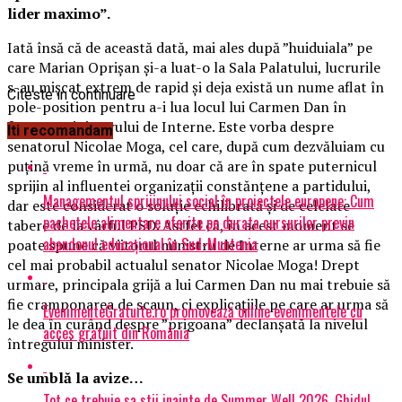
lider maximo”.
Iată însă că de această dată, mai ales după ”huiduiala” pe
care Marian Oprișan și-a luat-o la Sala Palatului, lucrurile
s-au mișcat extrem de rapid și deja există un nume aflat în
Citeste in continuare
pole-position pentru a-i lua locul lui Carmen Dan în
fruntea Ministerului de Interne. Este vorba despre
Iti recomandam
senatorul Nicolae Moga, cel care, după cum dezvăluiam cu
puțină vreme în urmă, nu doar că are în spate puternicul
sprijin al influentei organizații constănțene a partidului,
Managementul sprijinului social în proiectele europene: Cum
dar este considerat o soluție echilibrată și de celelate
pachetele alimentare oferite pe durata cursurilor previn
tabere de la vârful PSD. Astfel că, în acest moment se
abandonul educațional în Sud-Muntenia
poate spune că viitorul ministru de Interne ar urma să fie
cel mai probabil actualul senator Nicolae Moga! Drept
urmare, principala grijă a lui Carmen Dan nu mai trebuie să
fie cramponarea de scaun, ci explicațiile pe care ar urma să
EvenimenteGratuite.ro promovează online evenimentele cu
le dea în curând despre ”prigoana” declanșată la nivelul
acces gratuit din România
întregului minister.
Se umblă la avize…
Tot ce trebuie sa stii inainte de Summer Well 2026. Ghidul