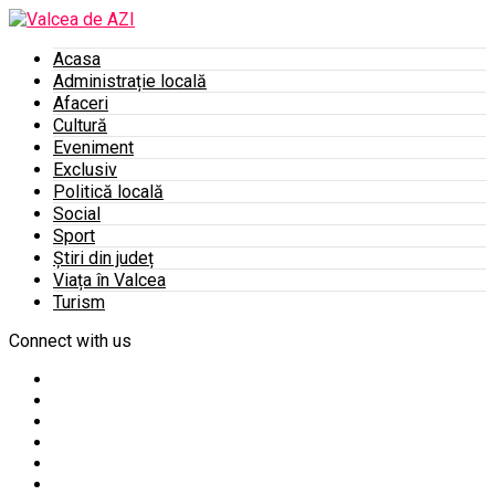
Acasa
Administrație locală
Afaceri
Cultură
Eveniment
Exclusiv
Politică locală
Social
Sport
Știri din județ
Viața în Valcea
Turism
Connect with us