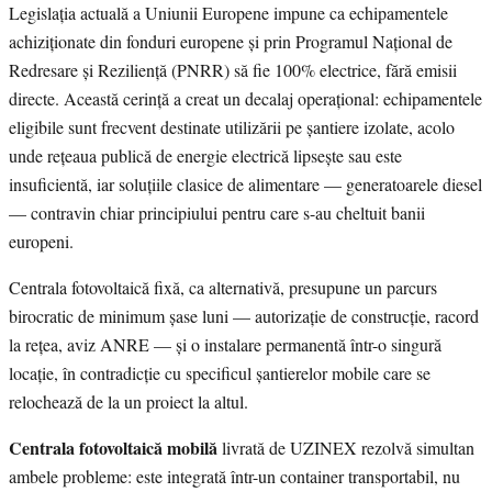
Legislația actuală a Uniunii Europene impune ca echipamentele
achiziționate din fonduri europene și prin Programul Național de
Redresare și Reziliență (PNRR) să fie 100% electrice, fără emisii
directe. Această cerință a creat un decalaj operațional: echipamentele
eligibile sunt frecvent destinate utilizării pe șantiere izolate, acolo
unde rețeaua publică de energie electrică lipsește sau este
insuficientă, iar soluțiile clasice de alimentare — generatoarele diesel
— contravin chiar principiului pentru care s-au cheltuit banii
europeni.
Centrala fotovoltaică fixă, ca alternativă, presupune un parcurs
birocratic de minimum șase luni — autorizație de construcție, racord
la rețea, aviz ANRE — și o instalare permanentă într-o singură
locație, în contradicție cu specificul șantierelor mobile care se
relochează de la un proiect la altul.
Centrala fotovoltaică mobilă
livrată de UZINEX rezolvă simultan
ambele probleme: este integrată într-un container transportabil, nu