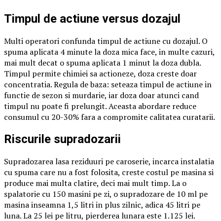
Timpul de actiune versus dozajul
Multi operatori confunda timpul de actiune cu dozajul. O
spuma aplicata 4 minute la doza mica face, in multe cazuri,
mai mult decat o spuma aplicata 1 minut la doza dubla.
Timpul permite chimiei sa actioneze, doza creste doar
concentratia. Regula de baza: seteaza timpul de actiune in
functie de sezon si murdarie, iar doza doar atunci cand
timpul nu poate fi prelungit. Aceasta abordare reduce
consumul cu 20-30% fara a compromite calitatea curatarii.
Riscurile supradozarii
Supradozarea lasa reziduuri pe caroserie, incarca instalatia
cu spuma care nu a fost folosita, creste costul pe masina si
produce mai multa clatire, deci mai mult timp. La o
spalatorie cu 150 masini pe zi, o supradozare de 10 ml pe
masina inseamna 1,5 litri in plus zilnic, adica 45 litri pe
luna. La 25 lei pe litru, pierderea lunara este 1.125 lei.