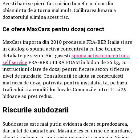
Acesti bani se pierd fara niciun beneficiu, doar din
obisnuinta de a turna mai mult. Calibrarea lunara a
dozatorului elimina acest risc.
Ce ofera MaxCars pentru dozaj corect
MaxCars importa din 2010 produsele FRA-BER Italia si are
in catalog o spuma activa concentrata cu fise tehnice
detaliate pe sezon. Aici gasesti
spuma activa concentrata
self service
FRA-BER ULTRA FOAM in bidon de 25 kg, cu
instructiuni clare de dozaj pentru fiecare sezon si fiecare
nivel de murdarie. Consultantii te ajuta sa construiesti
matricea de dozaj potrivita pentru instalatia ta, pe baza
traficului si a conditiilor locale. Comenzile intre 11 si 39
bidoane au pret redus.
Riscurile subdozarii
Subdozarea este mai putin evidenta decat supradozarea,
dar la fel de daunatoare. Masinile ies cu urme de murdarie,
clientii reclama, iar unii revin pe periuta manuala. Niciun