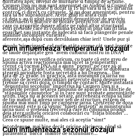
duritatea apei, nivelul de murdarie si timpul de actiune.
Carmen Dan nu mai sunt amenințaț cu Auditul și Corpul de
Acelasi produs poate fi dozat la 15 ml vara si la 25 ml iarna
control, ci direct cu cătușele.. Și nu doar amenințați, pentru
fara sa fie supradozare. Acest ghid iti arata cum
că deja s-au și găsit inconștienți denunțători de serviciu
construiesti o matrice de dozare pentru tot anul si cum
care cu propriile dosare aflate pe rolul altor structurid
eviti greselile care iti consuma produs in plus sau iti lasa
eparchet sau instanțe de judecată să facă plângerile penale
masinile incomplet curatate.
aferente,așa după cum dezvăluiam chiar ieri! Unele pur și
simplu ”sinucigașe”, cel puțin atâta vreme cât sunt însoțite
Cum influenteaza temperatura dozajul
de laude deșănțate gen ”avem culoarul nostru în DNA”!
Lucru care se va verifica oricum, cu toate că este greu de
Spuma activa reactioneaza mai incet la temperaturi
crezut că tocmai DNA-ul a ajuns ”preșul” pe care să-și
scazute. La 5 grade Celsius, timpul de actiune se dubleaza
șteargă picioarele fosta secretară a lui Dragnea… Dar
fata de 25 grade. In practica, asta inseamna ca iarna nu
dincolo de aceste radicalizări petrecute după depunerea
trebuie sa cresti doza, ci timpul de contact. Multe instalatii
”denunțului secolului” împotriva lui Carmen Dan și a
moderne permit setarea timpului de aplicare in functie de
”stăpânilor căusuțelor” și în care sunt probate amenințările
sezon. Daca nu ai aceasta setare, antreneaza echipa sa lase
de tip mafiot la adresa unor șefi de structuri, extrem de
spuma mai mult timp pe caroserie iarna. Cresterile de doza
interesant este și că veșnic ”băieți deștepți” ai ministerului
iarna sunt o greseala frecventa care iti consuma produs
deja șterg urmele oricărei colaborări cu ”frăția blondei”…
fara beneficii reale.
Ceea ce spune multe, mai ales că aceștia ”simt”
întotdeauna, mai bine decât oricine altcineva, când să
Cum influenteaza sezonul dozajul
părăsească ”barca” înainte de scufundare…