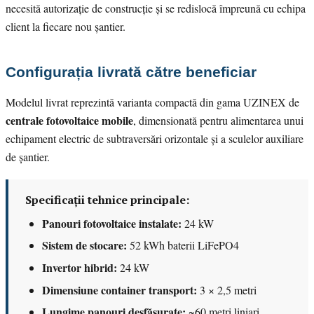
necesită autorizație de construcție și se redislocă împreună cu echipa
client la fiecare nou șantier.
Configurația livrată către beneficiar
Modelul livrat reprezintă varianta compactă din gama UZINEX de
centrale fotovoltaice mobile
, dimensionată pentru alimentarea unui
echipament electric de subtraversări orizontale și a sculelor auxiliare
de șantier.
Specificații tehnice principale:
Panouri fotovoltaice instalate:
24 kW
Sistem de stocare:
52 kWh baterii LiFePO4
Invertor hibrid:
24 kW
Dimensiune container transport:
3 × 2,5 metri
Lungime panouri desfășurate:
~60 metri liniari