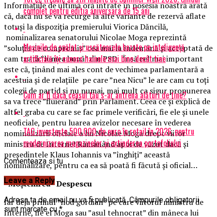
Informațiile de ultimă oră intrate în posesia noastră arată
complet pentru editia aniversara de 15 ani
că, dacă nu se va recurge la alte variante de rezervă aflate
totuși la dispoziția premierului Viorica Dăncilă,
nominalizarea senatorului Nicolae Moga reprezintă
Mașinile de spălat și uscătoarele bazate pe inteligență
”soluția de compromis” cea mai la îndemână și acceptată de
artificială îți cunosc hainele mai bine decât tine
cam toată ”lumea bună” din PSD. Însă cel mai important
este că, ținând mai ales cont de vechimea parlamentară a
acestuia și de relațiile pe care ”nea Nicu” le are cam cu toți
colegii de partid și nu numai, mai mult ca sigur propunerea
Cum ar fi dacă ceasul tău s-ar antrena alături de tine?
sa va trece ”fluierând” prin Parlament. Ceea ce și explică de
altfel graba cu care se fac primele verificări, fie ele și unele
neoficiale, pentru luarea avizelor necesare în vederea
TAG investește 500.000 de euro în retail în 2026, pentru
nominalizării oficiale a lui Nicolae Moga drept viitor
modernizarea magazinelor și extinderea portofoliului
ministru de Interne! Rămânând apoi de văzut dacă și
președintele Klaus Iohannis va ”înghiți” această
Comenteaza si tu
nominalizare, pentru ca ea să poată fi făcută și oficial…
Leave a Reply
”Moștenirea” Despescu
Adresa ta de email nu va fi publicată.
Câmpurile obligatorii
Iar deja primul ”nod gordian” pe care viitorul ministru de
sunt marcate cu
*
Interne, fie el Moga sau ”asul tehnocrat” din mâneca lui