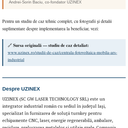
Andrei-Sorin Baciu
, co-fondator
UZINEX
Pentru un studiu de caz tehnic complet, cu fotografii și detalii
suplimentare despre implementarea la beneficiar, vezi:
Sursa originală — studiu de caz detaliat:
🔗
www.uzinex.ro/studii-de-caz/centrala-fotovoltaica-mobila-ars-
industrial
Despre UZINEX
UZINEX (SC GW LASER TECHNOLOGY SRL) este un
integrator industrial român cu sediul în județul Iași,
specializat în furnizarea de soluții turnkey pentru
echipamente CNC, laser, energie regenerabilă, ambalare,
reciclare, prelucrarea metalelor și utilaje grele. Compania