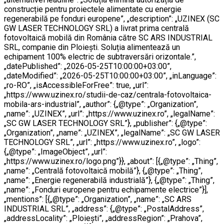
construcție pentru proiectele alimentate cu energie
regenerabilă pe fonduri europene”, „description”: „UZINEX (SC
GW LASER TECHNOLOGY SRL) a livrat prima centrală
fotovoltaică mobilă din România către SC ARS INDUSTRIAL
SRL, companie din Ploiești. Soluția alimentează un
echipament 100% electric de subtraversări orizontale.”,
„datePublished”: „2026-05-25T10:00:00+03:00”,
„dateModified”: „2026-05-25T10:00:00+03:00”, „inLanguage”:
„ro-RO”, „isAccessibleForFree”: true, „url”:
„https://www.uzinex.ro/studii-de-caz/centrala-fotovoltaica-
mobila-ars-industrial”, „author”: {„@type”: „Organization”,
„name”: „UZINEX”, „url”: „https://www.uzinex.ro”, „legalName”:
„SC GW LASER TECHNOLOGY SRL”}, „publisher”: {„@type”:
„Organization”, „name”: „UZINEX”, „legalName”: „SC GW LASER
TECHNOLOGY SRL”, „url”: „https://www.uzinex.ro”, „logo”:
{„@type”: „ImageObject”, „url”:
„https://www.uzinex.ro/logo.png”}}, „about”: [{„@type”: „Thing”,
„name”: „Centrală fotovoltaică mobilă”}, {„@type”: „Thing”,
„name”: „Energie regenerabilă industrială”}, {„@type”: „Thing”,
„name”: „Fonduri europene pentru echipamente electrice”}],
„mentions”: [{„@type”: „Organization”, „name”: „SC ARS
INDUSTRIAL SRL”, „address”: {„@type”: „PostalAddress”,
„addressLocality”: „Ploiești”, „addressRegion”: „Prahova”,