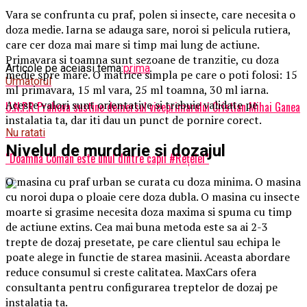
Vara se confrunta cu praf, polen si insecte, care necesita o
doza medie. Iarna se adauga sare, noroi si pelicula rutiera,
care cer doza mai mare si timp mai lung de actiune.
Primavara si toamna sunt sezoane de tranzitie, cu doza
Articole pe aceiasi tema:
prima
medie spre mare. O matrice simpla pe care o poti folosi: 15
Urmatorul
ml primavara, 15 ml vara, 25 ml toamna, 30 ml iarna.
Aceste valori sunt orientative si trebuie validate pe
U.N.P.R Prahova sustine demersul viceprimarului Cristian Mihai Ganea
instalatia ta, dar iti dau un punct de pornire corect.
Nu ratati
Nivelul de murdarie si dozajul
“Doamna Coman este unul dintre capii #Reţelei”
O masina cu praf urban se curata cu doza minima. O masina
cu noroi dupa o ploaie cere doza dubla. O masina cu insecte
moarte si grasime necesita doza maxima si spuma cu timp
de actiune extins. Cea mai buna metoda este sa ai 2-3
trepte de dozaj presetate, pe care clientul sau echipa le
poate alege in functie de starea masinii. Aceasta abordare
reduce consumul si creste calitatea. MaxCars ofera
consultanta pentru configurarea treptelor de dozaj pe
instalatia ta.