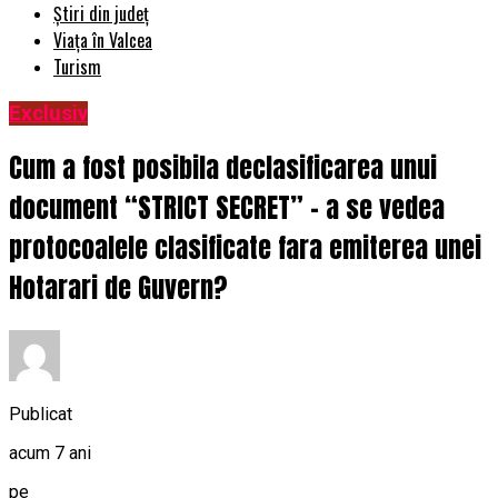
Știri din județ
Viața în Valcea
Turism
Exclusiv
Cum a fost posibila declasificarea unui
document “STRICT SECRET” – a se vedea
protocoalele clasificate fara emiterea unei
Hotarari de Guvern?
Publicat
acum 7 ani
pe