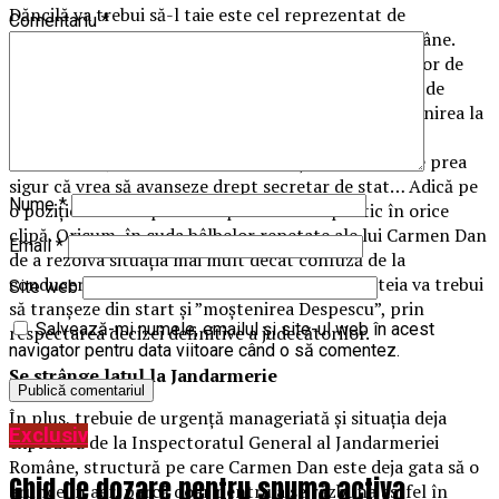
Dăncilă va trebui să-l taie este cel reprezentat de
Comentariu
*
conducerea Inspectoratului General al Poliției Române.
Acolo unde, urmare a sentinței defintive a instanțelor de
judecată, chestorul Bogdan Despescu trebuie repus de
îndată în drepturi. Fie că Ioan Buda va accepta revenirea la
Frontieră, unde are oricum postul securizat sau va
continua să joace la două capete, deși nici el nu este prea
sigur că vrea să avanseze drept secretar de stat… Adică pe
Nume
*
o poziție de unde poate fi apoi executat politic în orice
clipă. Oricum, în cuda bâlbelor repetate ale lui Carmen Dan
Email
*
de a rezolva situația mai mult decât confuză de la
conducerea Poliției Române, înlocuitorul acesteia va trebui
Site web
să tranșeze din start și ”moștenirea Despescu”, prin
Salvează-mi numele, emailul și site-ul web în acest
respectarea decizei definitive a judecătorilor.
navigator pentru data viitoare când o să comentez.
Se strânge lațul la Jandarmerie
În plus, trebuie de urgență manageriată și situația deja
Exclusiv
explozivă de la Inspectoratul General al Jandarmeriei
Române, structură pe care Carmen Dan este deja gata să o
Ghid de dozare pentru spuma activa
arunce în aer, parcă doar pentru a se răzbuna astfel în