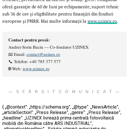
oferă garanție de 60 de luni pe echipamente, suport tehnic
sub 36 de ore și eligibilitate pentru finanțări din fonduri
europene și PNRR. Mai multe informații la
www.uzinex.ro
.
Contact pentru presă:
Andrei-Sorin Baciu — Co-fondator UZINEX
📧 Email:
contact@uzinex.ro
📞 Telefon: +40 785 377 577
🌐 Web:
www.uzinex.ro
— S F Â R Ș I T C O M U N I C A T —
{ „@context”: „https://schema.org”, „@type”: „NewsArticle”,
„articleSection”: „Press Release”, „genre”: „Press Release”,
„headline”: „UZINEX livrează prima centrală fotovoltaică
mobilă din România către ARS INDUSTRIAL”,
„alternativeHeadline”: „Soluția elimină autorizația de