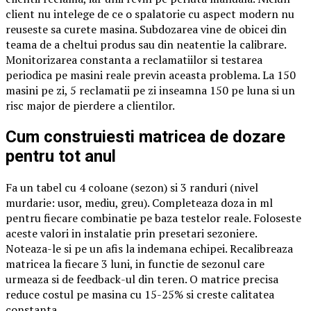
client nu intelege de ce o spalatorie cu aspect modern nu
reuseste sa curete masina. Subdozarea vine de obicei din
teama de a cheltui produs sau din neatentie la calibrare.
Monitorizarea constanta a reclamatiilor si testarea
periodica pe masini reale previn aceasta problema. La 150
masini pe zi, 5 reclamatii pe zi inseamna 150 pe luna si un
risc major de pierdere a clientilor.
Cum construiesti matricea de dozare
pentru tot anul
Fa un tabel cu 4 coloane (sezon) si 3 randuri (nivel
murdarie: usor, mediu, greu). Completeaza doza in ml
pentru fiecare combinatie pe baza testelor reale. Foloseste
aceste valori in instalatie prin presetari sezoniere.
Noteaza-le si pe un afis la indemana echipei. Recalibreaza
matricea la fiecare 3 luni, in functie de sezonul care
urmeaza si de feedback-ul din teren. O matrice precisa
reduce costul pe masina cu 15-25% si creste calitatea
constanta.