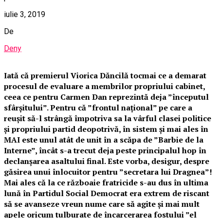
iulie 3, 2019
De
Deny
Iată că premierul Viorica Dăncilă tocmai ce a demarat
procesul de evaluare a membrilor propriului cabinet,
ceea ce pentru Carmen Dan reprezintă deja ”începutul
sfârșitului”. Pentru că ”frontul național” pe care a
reușit să-l strângă împotriva sa la vârful clasei politice
și propriului partid deopotrivă, în sistem și mai ales în
MAI este unul atât de unit în a scăpa de ”Barbie de la
Interne”, încât s-a trecut deja peste principalul hop în
declanșarea asaltului final. Este vorba, desigur, despre
găsirea unui înlocuitor pentru ”secretara lui Dragnea”!
Mai ales că la ce războaie fratricide s-au dus în ultima
lună în Partidul Social Democrat era extrem de riscant
să se avanseze vreun nume care să agite și mai mult
apele oricum tulburate de încarcerarea fostului ”el