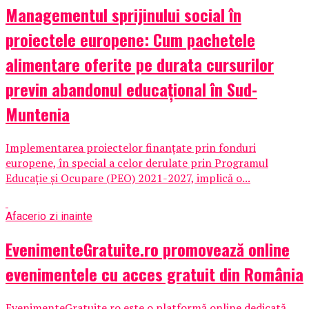
Managementul sprijinului social în
proiectele europene: Cum pachetele
alimentare oferite pe durata cursurilor
previn abandonul educațional în Sud-
Muntenia
Implementarea proiectelor finanțate prin fonduri
europene, în special a celor derulate prin Programul
Educație și Ocupare (PEO) 2021-2027, implică o...
Afaceri
o zi inainte
EvenimenteGratuite.ro promovează online
evenimentele cu acces gratuit din România
EvenimenteGratuite.ro este o platformă online dedicată