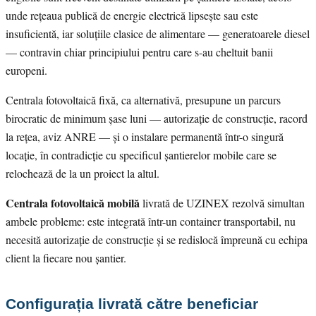
unde rețeaua publică de energie electrică lipsește sau este
insuficientă, iar soluțiile clasice de alimentare — generatoarele diesel
— contravin chiar principiului pentru care s-au cheltuit banii
europeni.
Centrala fotovoltaică fixă, ca alternativă, presupune un parcurs
birocratic de minimum șase luni — autorizație de construcție, racord
la rețea, aviz ANRE — și o instalare permanentă într-o singură
locație, în contradicție cu specificul șantierelor mobile care se
relochează de la un proiect la altul.
Centrala fotovoltaică mobilă
livrată de UZINEX rezolvă simultan
ambele probleme: este integrată într-un container transportabil, nu
necesită autorizație de construcție și se redislocă împreună cu echipa
client la fiecare nou șantier.
Configurația livrată către beneficiar