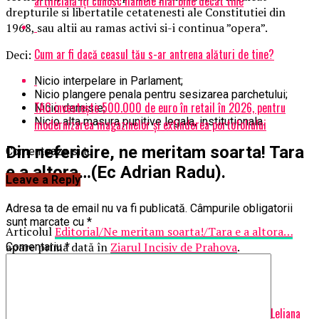
artificială îți cunosc hainele mai bine decât tine
drepturile si libertatile cetatenesti ale Constitutiei din
1968, sau altii au ramas activi si-i continua ”opera”.
Cum ar fi dacă ceasul tău s-ar antrena alături de tine?
Deci:
Nicio interpelare in Parlament;
Nicio plangere penala pentru sesizarea parchetului;
TAG investește 500.000 de euro în retail în 2026, pentru
Nicio demisie;
Nicio alta masura punitive legala, institutionala.
modernizarea magazinelor și extinderea portofoliului
Din nefericire, ne meritam soarta! Tara
Comenteaza si tu
e a altora…(Ec Adrian Radu).
Leave a Reply
Adresa ta de email nu va fi publicată.
Câmpurile obligatorii
sunt marcate cu
*
Articolul
Editorial/Ne meritam soarta!/Tara e a altora…
apare prima dată în
Ziarul Incisiv de Prahova
.
Comentariu
*
Articole pe aceiasi tema:
prima
Urmatorul
Un interviu in premiera, cu președintele ZIVAC ROMANIA, Dr. Leliana