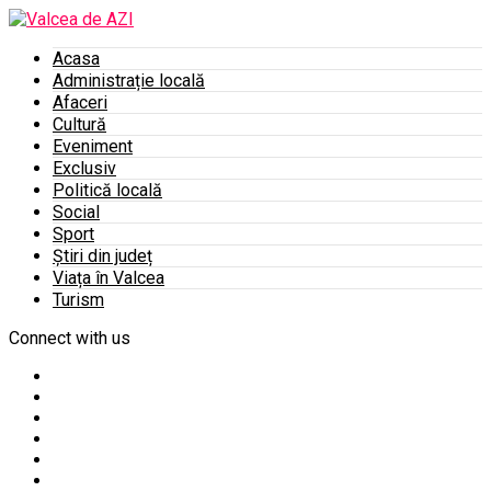
Acasa
Administrație locală
Afaceri
Cultură
Eveniment
Exclusiv
Politică locală
Social
Sport
Știri din județ
Viața în Valcea
Turism
Connect with us