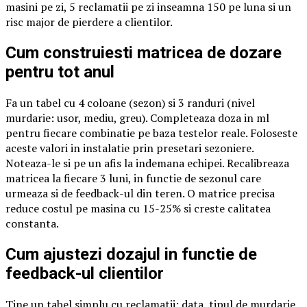
masini pe zi, 5 reclamatii pe zi inseamna 150 pe luna si un
risc major de pierdere a clientilor.
Cum construiesti matricea de dozare
pentru tot anul
Fa un tabel cu 4 coloane (sezon) si 3 randuri (nivel
murdarie: usor, mediu, greu). Completeaza doza in ml
pentru fiecare combinatie pe baza testelor reale. Foloseste
aceste valori in instalatie prin presetari sezoniere.
Noteaza-le si pe un afis la indemana echipei. Recalibreaza
matricea la fiecare 3 luni, in functie de sezonul care
urmeaza si de feedback-ul din teren. O matrice precisa
reduce costul pe masina cu 15-25% si creste calitatea
constanta.
Cum ajustezi dozajul in functie de
feedback-ul clientilor
Tine un tabel simplu cu reclamatii: data, tipul de murdarie