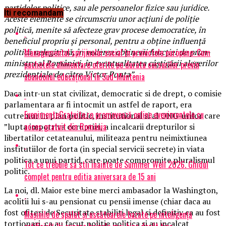
partidelor politice, sau ale persoanelor fizice sau juridice.
Iti recomandam
Aceste elemente se circumscriu unor acțiuni de poliție
politică, menite să afecteze grav procese democratice, în
beneficiul propriu și personal, pentru a obține influență
Managementul sprijinului social în proiectele europene: Cum
politică nelegitimă, în vederea obținerii funcției de prim-
ministru al României, în eventualitatea câștigării alegerilor
pachetele alimentare oferite pe durata cursurilor previn
prezidențiale de către Victor Ponta”.
abandonul educațional în Sud-Muntenia
Daca intr-un stat civilizat, democratic si de drept, o comisie
parlamentara ar fi intocmit un astfel de raport, era
EvenimenteGratuite.ro promovează online evenimentele cu
cutremur in plan politic, institutional si al ONG-urilor care
acces gratuit din România
”lupta impotriva coruptiei, a incalcarii drepturilor si
libertatilor cetateanului, militeaza pentru neimixtiunea
institutiilor de forta (in special servicii secrete) in viata
politica a unui partid, care poate compromite pluralismul
Tot ce trebuie sa stii inainte de Summer Well 2026. Ghidul
politic.
complet pentru editia aniversara de 15 ani
La noi, dl. Maior este bine merci ambasador la Washington,
acolitii lui s-au pensionat cu pensii imense (chiar daca au
fost ofiteri de Securitate stabiliti legal si definitiv ca au fost
Mașinile de spălat și uscătoarele bazate pe inteligență
tortionari, ca au facut politie politica si au incalcat