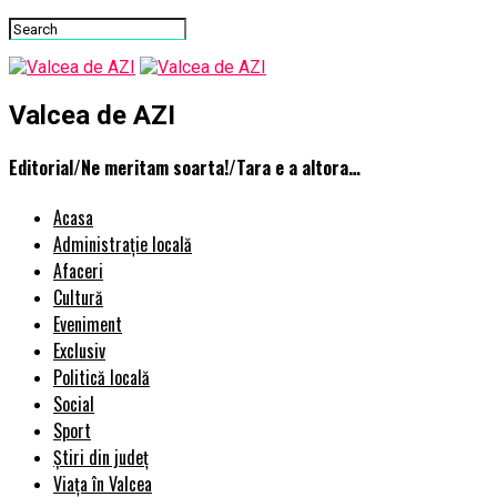
Valcea de AZI
Editorial/Ne meritam soarta!/Tara e a altora…
Acasa
Administrație locală
Afaceri
Cultură
Eveniment
Exclusiv
Politică locală
Social
Sport
Știri din județ
Viața în Valcea