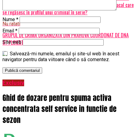
Pârvulescu/Există trăsături specifice ale criminalului din Caracal care
se regăsesc în profilul unui criminal în serie?
Nume
*
Nu ratati
Email
*
GRUPUL DE CRIMA ORGANIZATA DIN PRAHOVA COORDONAT DE DNA
ST PLOIESTI SI “ORORILE” COMISE (I)
Site web
Salvează-mi numele, emailul și site-ul web în acest
navigator pentru data viitoare când o să comentez.
Exclusiv
Ghid de dozare pentru spuma activa
concentrata self service in functie de
sezon