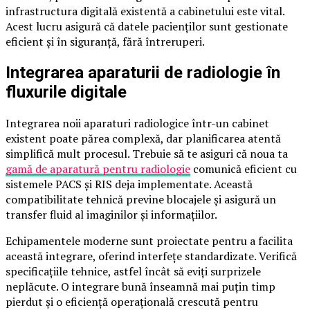
infrastructura digitală existentă a cabinetului este vital.
Acest lucru asigură că datele pacienților sunt gestionate
eficient și în siguranță, fără întreruperi.
Integrarea aparaturii de radiologie în
fluxurile digitale
Integrarea noii aparaturi radiologice într-un cabinet
existent poate părea complexă, dar planificarea atentă
simplifică mult procesul. Trebuie să te asiguri că noua ta
gamă de aparatură pentru radiologie
comunică eficient cu
sistemele PACS și RIS deja implementate. Această
compatibilitate tehnică previne blocajele și asigură un
transfer fluid al imaginilor și informațiilor.
Echipamentele moderne sunt proiectate pentru a facilita
această integrare, oferind interfețe standardizate. Verifică
specificațiile tehnice, astfel încât să eviți surprizele
neplăcute. O integrare bună înseamnă mai puțin timp
pierdut și o eficiență operațională crescută pentru