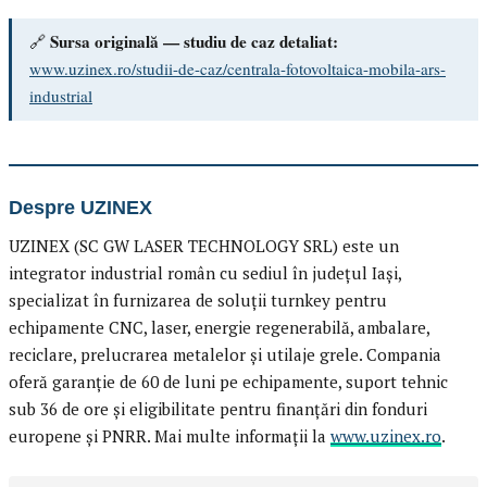
Sursa originală — studiu de caz detaliat:
🔗
www.uzinex.ro/studii-de-caz/centrala-fotovoltaica-mobila-ars-
industrial
Despre UZINEX
UZINEX (SC GW LASER TECHNOLOGY SRL) este un
integrator industrial român cu sediul în județul Iași,
specializat în furnizarea de soluții turnkey pentru
echipamente CNC, laser, energie regenerabilă, ambalare,
reciclare, prelucrarea metalelor și utilaje grele. Compania
oferă garanție de 60 de luni pe echipamente, suport tehnic
sub 36 de ore și eligibilitate pentru finanțări din fonduri
europene și PNRR. Mai multe informații la
www.uzinex.ro
.