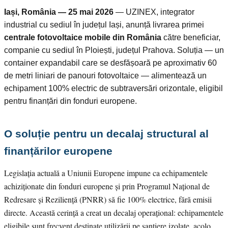
Iași, România — 25 mai 2026
— UZINEX, integrator
industrial cu sediul în județul Iași, anunță livrarea primei
centrale fotovoltaice mobile din România
către beneficiar,
companie cu sediul în Ploiești, județul Prahova. Soluția — un
container expandabil care se desfășoară pe aproximativ 60
de metri liniari de panouri fotovoltaice — alimentează un
echipament 100% electric de subtraversări orizontale, eligibil
pentru finanțări din fonduri europene.
O soluție pentru un decalaj structural al
finanțărilor europene
Legislația actuală a Uniunii Europene impune ca echipamentele
achiziționate din fonduri europene și prin Programul Național de
Redresare și Reziliență (PNRR) să fie 100% electrice, fără emisii
directe. Această cerință a creat un decalaj operațional: echipamentele
eligibile sunt frecvent destinate utilizării pe șantiere izolate, acolo