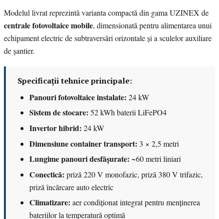
Modelul livrat reprezintă varianta compactă din gama UZINEX de
centrale fotovoltaice mobile
, dimensionată pentru alimentarea unui
echipament electric de subtraversări orizontale și a sculelor auxiliare
de șantier.
Specificații tehnice principale:
Panouri fotovoltaice instalate:
24 kW
Sistem de stocare:
52 kWh baterii LiFePO4
Invertor hibrid:
24 kW
Dimensiune container transport:
3 × 2,5 metri
Lungime panouri desfășurate:
~60 metri liniari
Conectică:
priză 220 V monofazic, priză 380 V trifazic,
priză încărcare auto electric
Climatizare:
aer condiționat integrat pentru menținerea
bateriilor la temperatură optimă