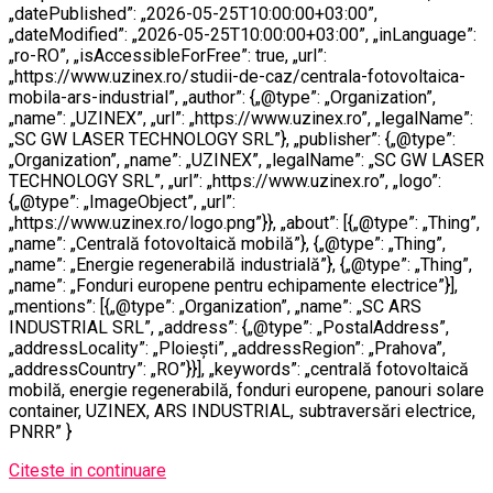
„datePublished”: „2026-05-25T10:00:00+03:00”,
„dateModified”: „2026-05-25T10:00:00+03:00”, „inLanguage”:
„ro-RO”, „isAccessibleForFree”: true, „url”:
„https://www.uzinex.ro/studii-de-caz/centrala-fotovoltaica-
mobila-ars-industrial”, „author”: {„@type”: „Organization”,
„name”: „UZINEX”, „url”: „https://www.uzinex.ro”, „legalName”:
„SC GW LASER TECHNOLOGY SRL”}, „publisher”: {„@type”:
„Organization”, „name”: „UZINEX”, „legalName”: „SC GW LASER
TECHNOLOGY SRL”, „url”: „https://www.uzinex.ro”, „logo”:
{„@type”: „ImageObject”, „url”:
„https://www.uzinex.ro/logo.png”}}, „about”: [{„@type”: „Thing”,
„name”: „Centrală fotovoltaică mobilă”}, {„@type”: „Thing”,
„name”: „Energie regenerabilă industrială”}, {„@type”: „Thing”,
„name”: „Fonduri europene pentru echipamente electrice”}],
„mentions”: [{„@type”: „Organization”, „name”: „SC ARS
INDUSTRIAL SRL”, „address”: {„@type”: „PostalAddress”,
„addressLocality”: „Ploiești”, „addressRegion”: „Prahova”,
„addressCountry”: „RO”}}], „keywords”: „centrală fotovoltaică
mobilă, energie regenerabilă, fonduri europene, panouri solare
container, UZINEX, ARS INDUSTRIAL, subtraversări electrice,
PNRR” }
Citeste in continuare