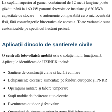
La capătul superior al gamei, containerul de 12 metri lungime poate
găzdui până la 160 kW panouri fotovoltaice instalate și 620 kWh
capacitate de stocare — o autonomie comparabilă cu o microcentrală
fixă, fără constrângerile birocratice ale acesteia. Toate variantele sunt
customizabile pe specificul fiecărui proiect.
Aplicații dincolo de șantierele civile
centrală fotovoltaică mobilă
O
este o soluție multi-funcțională.
Aplicațiile identificate de UZINEX includ:
Șantiere de construcții civile și lucrări edilitare
Echipamente electrice alimentate pe fonduri europene și PNRR
Operațiuni militare și tabere temporare
Stații mobile de încărcare auto electric
Evenimente outdoor și festivaluri
Operațiuni de ajutor umanitar în zone fără infrastructură