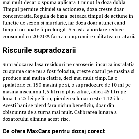
mai mult decat o spuma aplicata 1 minut la doza dubla.
Timpul permite chimiei sa actioneze, doza creste doar
concentratia. Regula de baza: seteaza timpul de actiune in
functie de sezon si murdarie, iar doza doar atunci cand
timpul nu poate fi prelungit. Aceasta abordare reduce
consumul cu 20-30% fara a compromite calitatea curatarii.
Riscurile supradozarii
Supradozarea lasa reziduuri pe caroserie, incarca instalatia
cu spuma care nu a fost folosita, creste costul pe masina si
produce mai multa clatire, deci mai mult timp. La o
spalatorie cu 150 masini pe zi, o supradozare de 10 ml pe
masina inseamna 1,5 litri in plus zilnic, adica 45 litri pe
luna. La 25 lei pe litru, pierderea lunara este 1.125 lei.
Acesti bani se pierd fara niciun beneficiu, doar din
obisnuinta de a turna mai mult. Calibrarea lunara a
dozatorului elimina acest risc.
Ce ofera MaxCars pentru dozaj corect