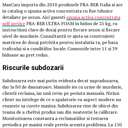
MaxCars importa din 2010 produsele FRA-BER Italia si are
in catalog o spuma activa concentrata cu fise tehnice
detaliate pe sezon. Aici gasesti
spuma activa concentrata
self service
FRA-BER ULTRA FOAM in bidon de 25 kg, cu
instructiuni clare de dozaj pentru fiecare sezon si fiecare
nivel de murdarie. Consultantii te ajuta sa construiesti
matricea de dozaj potrivita pentru instalatia ta, pe baza
traficului si a conditiilor locale. Comenzile intre 11 si 39
bidoane au pret redus.
Riscurile subdozarii
Subdozarea este mai putin evidenta decat supradozarea,
dar la fel de daunatoare. Masinile ies cu urme de murdarie,
clientii reclama, iar unii revin pe periuta manuala. Niciun
client nu intelege de ce o spalatorie cu aspect modern nu
reuseste sa curete masina. Subdozarea vine de obicei din
teama de a cheltui produs sau din neatentie la calibrare.
Monitorizarea constanta a reclamatiilor si testarea
periodica pe masini reale previn aceasta problema. La 150