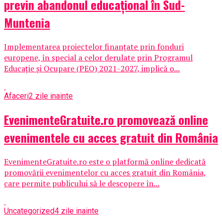
previn abandonul educațional în Sud-
Muntenia
Implementarea proiectelor finanțate prin fonduri
europene, în special a celor derulate prin Programul
Educație și Ocupare (PEO) 2021-2027, implică o...
Afaceri
2 zile inainte
EvenimenteGratuite.ro promovează online
evenimentele cu acces gratuit din România
EvenimenteGratuite.ro este o platformă online dedicată
promovării evenimentelor cu acces gratuit din România,
care permite publicului să le descopere în...
Uncategorized
4 zile inainte