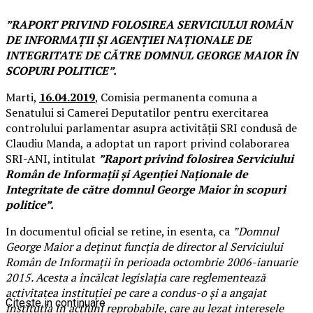
”RAPORT PRIVIND FOLOSIREA SERVICIULUI ROMÂN
DE INFORMAŢII ŞI AGENŢIEI NAŢIONALE DE
INTEGRITATE DE CĂTRE DOMNUL GEORGE MAIOR ÎN
SCOPURI POLITICE”.
Marti,
16.04.2019
, Comisia permanenta comuna a
Senatului si Camerei Deputatilor pentru exercitarea
controlului parlamentar asupra activităţii SRI condusă de
Claudiu Manda, a adoptat un raport privind colaborarea
SRI-ANI, intitulat
”Raport privind folosirea Serviciului
Român de Informaţii şi Agenţiei Naţionale de
Integritate de către domnul George Maior în scopuri
politice”.
In documentul oficial se retine, in esenta, ca
”Domnul
George Maior a deținut funcția de director al Serviciului
Român de Informații în perioada octombrie 2006-ianuarie
2015. Acesta a încălcat legislația care reglementează
activitatea instituției pe care a condus-o și a angajat
Citeste in continuare
instituția în acțiuni reprobabile, care au lezat interesele