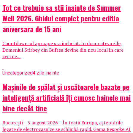
Tot ce trebuie sa stii inainte de Summer
Well 2026. Ghidul complet pentru editia
aniversara de 15 ani
Countdown-ul aproape s-a incheiat. In doar cateva zile,
Domeniul Stirbey din Buftea devine din nou locul in care
zeci de...
Uncategorized
4 zile inainte
Mașinile de spălat și uscătoarele bazate pe
inteligență artificială îți cunosc hainele mai
bine decât tine
București – 5 august 2026 – În toată Europa, așteptările
legate de electrocasnice se schimbă rapid. Gama Bespoke AI