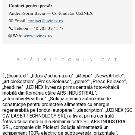
Contact pentru presă:
Andrei-Sorin Baciu — Co-fondator UZINEX
📧 Email:
contact@uzinex.ro
📞 Telefon: +40 785 377 577
🌐 Web:
www.uzinex.ro
— S F Â R Ș I T C O M U N I C A T —
{ „@context”: „https://schema.org”, „@type”: „NewsArticle”,
„articleSection”: „Press Release”, „genre”: „Press Release”,
„headline”: „UZINEX livrează prima centrală fotovoltaică
mobilă din România către ARS INDUSTRIAL”,
„alternativeHeadline”: „Soluția elimină autorizația de
construcție pentru proiectele alimentate cu energie
regenerabilă pe fonduri europene”, „description”: „UZINEX (SC
GW LASER TECHNOLOGY SRL) a livrat prima centrală
fotovoltaică mobilă din România către SC ARS INDUSTRIAL
SRL, companie din Ploiești. Soluția alimentează un
echipament 100% electric de subtraversări orizontale.”,