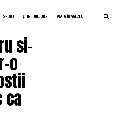
SPORT
ȘTIRI DIN JUDEȚ
VIAȚA ÎN VALCEA
ru si-
r-o
ostii
c ca