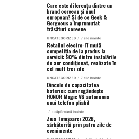
Care este diferența dintre un
brand coreean și unul
european? Și de ce Geek &
Gorgeous a împrumutat
trăsături coreene
UNCATEGORIZED
7 zile inainte
Retailul electro-IT mută
competiția de la produs la
servicii: 90% dintre instalările
de aer condiționat, realizate în
cel mult trei zile
UNCATEGORIZED
7 zile inainte
Dincolo de capacitatea
bateriei: cum regândește
HONOR Magic V6 autonomia
unui telefon pliabil
o săptămână inainte
Ziua Timișoarei 2026,
sărbătorită prin patru zile de
evenimente