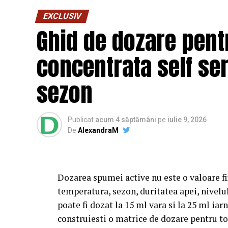
EXCLUSIV
Ghid de dozare pent
concentrata self ser
sezon
Publicat
acum 4 săptămâni
pe
iulie 9, 2026
De
AlexandraM
Dozarea spumei active nu este o valoare fix
temperatura, sezon, duritatea apei, nivelu
poate fi dozat la 15 ml vara si la 25 ml iar
construiesti o matrice de dozare pentru to