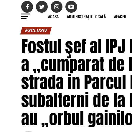
ACASA
ADMINISTRAȚIE LOCALĂ
AFACERI
EXCLUSIV
Fostul şef al IPJ
a „cumparat de l
strada in Parcul 
subalterni de la 
au „orbul gainil