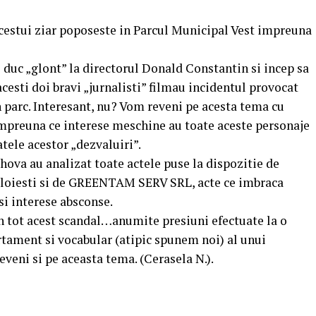
acestui ziar poposeste in Parcul Municipal Vest impreuna
duc „glont” la directorul Donald Constantin si incep sa
 acesti doi bravi „jurnalisti” filmau incidentul provocat
n parc. Interesant, nu? Vom reveni pe acesta tema cu
impreuna ce interese meschine au toate aceste personaje
atele acestor „dezvaluiri”.
hova au analizat toate actele puse la dispozitie de
Ploiesti si de GREENTAM SERV SRL, acte ce imbraca
 si interese absconse.
n tot acest scandal…anumite presiuni efectuate la o
rtament si vocabular (atipic spunem noi) al unui
eveni si pe aceasta tema. (Cerasela N.).