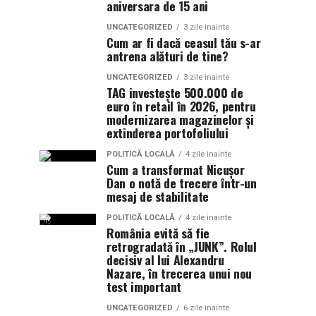
aniversara de 15 ani
UNCATEGORIZED
3 zile inainte
Cum ar fi dacă ceasul tău s-ar
antrena alături de tine?
UNCATEGORIZED
3 zile inainte
TAG investește 500.000 de
euro în retail în 2026, pentru
modernizarea magazinelor și
extinderea portofoliului
POLITICĂ LOCALĂ
4 zile inainte
Cum a transformat Nicușor
Dan o notă de trecere într-un
mesaj de stabilitate
POLITICĂ LOCALĂ
4 zile inainte
România evită să fie
retrogradată în „JUNK”. Rolul
decisiv al lui Alexandru
Nazare, în trecerea unui nou
test important
UNCATEGORIZED
6 zile inainte