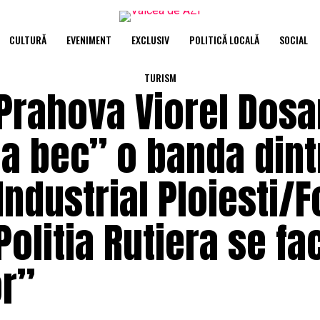
CULTURĂ
EVENIMENT
EXCLUSIV
POLITICĂ LOCALĂ
SOCIAL
TURISM
 Prahova Viorel Dosa
a bec” o banda dint
Industrial Ploiesti/F
Politia Rutiera se fa
or”