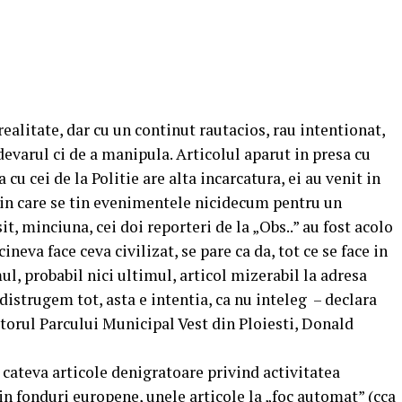
 realitate, dar cu un continut rautacios, rau intentionat,
adevarul ci de a manipula. Articolul aparut in presa cu
 cu cei de la Politie are alta incarcatura, ei au venit in
 in care se tin evenimentele nicidecum pentru un
t, minciuna, cei doi reporteri de la „Obs..” au fost acolo
ineva face ceva civilizat, se pare ca da, tot ce se face in
imul, probabil nici ultimul, articol mizerabil la adresa
 distrugem tot, asta e intentia, ca nu inteleg – declara
ctorul Parcului Municipal Vest din Ploiesti, Donald
 cateva articole denigratoare privind activitatea
in fonduri europene, unele articole la „foc automat” (cca