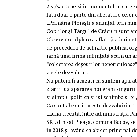
2 si/sau 3 pe zi in momentul in care 
Iata doar o parte din aberatiile celor 
„Primăria Ploiești a anunțat prin num
Copiilor și Târgul de Crăciun sunt am
Observatorulph.ro a aflat că administra
de procedură de achiziție publică, org
iarnă unei firme înființată acum un an,
”colectarea deșeurilor nepericuloase”.,
zisele dezvaluiri.
Nu putem fi acuzati ca suntem aparato
ziar ii lua apararea noi eram singurii 
si simplu politica si isi schimba si e
Ca sunt aberatii aceste dezvaluiri cit
„Luna trecută, între administrația 
SRL din sat Pleașa, comuna Bucov, se î
în 2018 și având ca obiect principal d