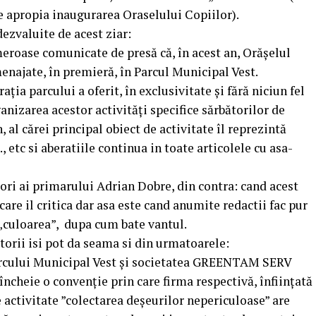
se apropia inaugurarea Oraselului Copiilor).
dezvaluite de acest ziar:
eroase comunicate de presă că, în acest an, Orășelul
enajate, în premieră, în Parcul Municipal Vest.
ția parcului a oferit, în exclusivitate și fără niciun fel
anizarea acestor activități specifice sărbătorilor de
 al cărei principal obiect de activitate îl reprezintă
 etc si aberatiile continua in toate articolele cu asa-
ri ai primarului Adrian Dobre, din contra: cand acest
care il critica dar asa este cand anumite redactii fac pur
i „culoarea”, dupa cum bate vantul.
itorii isi pot da seama si din urmatoarele:
Parcului Municipal Vest și societatea GREENTAM SERV
ncheie o convenție prin care firma respectivă, înființată
e activitate ”colectarea deșeurilor nepericuloase” are