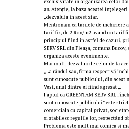
exclusivitate în organizarea celor d
an. Atenție, la baza acestei înțelegeri
„dezvaluia in acest ziar.
Mentionam ca tarifele de inchiriere a
tarif fix, de 2 Ron/m2 avand un tarif f
principiul fiind in astfel de cazuri, 
SERV SRL din Pleașa, comuna Bucov, a 
organiza aceste evenimente.
Mai mult, dezvaluirile celor de la ace
„La rândul său, firma respectivă închir
sunt cunoscute publicului, din acest 
Vest, unul dintre ei fiind agresat „.
Faptul ca GREENTAM SERV SRL „închiria
sunt cunoscute publicului” este strict
comerciala cu capital privat, societat
si stabilesc regulile lor, respectând o
Problema este mult mai comica si mai 