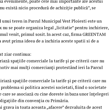
ouă evenimente, poate cele mai importante ale acestui
 nu există nicio procedură de achiziție publică”, se
l unui teren in Parcul Municipal Vest Ploiesti este un
ix nu se poate organiza legal „licitatie” pentru inchiriere,
primul venit, primul sosit. In acest caz, firma GREENTAM
avut prima ideea de a inchiria aceste spatii si de a
st ziar continua:
iază spațiile comerciale la tarife și pe criterii care nu
motiv mai mulți comercianți protestând ieri la Parcul
ză spațiile comerciale la tarife și pe criterii care nu
 problema si politica acestei societati, fiind o societate
e care se asociază cu cine doreste in baza unor înțelegeri
bligațiile din convenția cu Primăria.
grava in toata aceasta „afacere” dezvaluita de acest