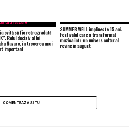
SUMMER WELL implineste 15 ani.
a evită să fie retrogradată
Festivalul care a transformat
K”. Rolul decisiv al lui
muzica intr-un univers cultural
dru Nazare, în trecerea unui
revine in august
st important
COMENTEAZA SI TU