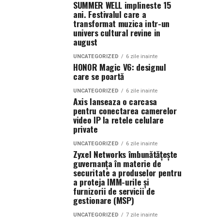
SUMMER WELL implineste 15
ani. Festivalul care a
transformat muzica intr-un
univers cultural revine in
august
UNCATEGORIZED
6 zile inainte
HONOR Magic V6: designul
care se poartă
UNCATEGORIZED
6 zile inainte
Axis lanseaza o carcasa
pentru conectarea camerelor
video IP la retele celulare
private
UNCATEGORIZED
6 zile inainte
Zyxel Networks îmbunătățește
guvernanța în materie de
securitate a produselor pentru
a proteja IMM-urile și
furnizorii de servicii de
gestionare (MSP)
UNCATEGORIZED
7 zile inainte