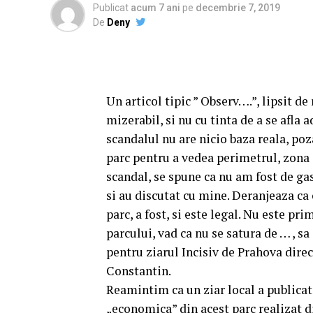
Publicat
acum 7 ani
pe
decembrie 7, 2019
De
Deny
Un articol tipic ” Observ….”, lipsit de
mizerabil, si nu cu tinta de a se afla 
scandalul nu are nicio baza reala, poza
parc pentru a vedea perimetrul, zona
scandal, se spune ca nu am fost de gasi
si au discutat cu mine. Deranjeaza ca c
parc, a fost, si este legal. Nu este pr
parcului, vad ca nu se satura de … , sa
pentru ziarul Incisiv de Prahova dire
Constantin.
Reamintim ca un ziar local a publicat
„economica” din acest parc realizat d