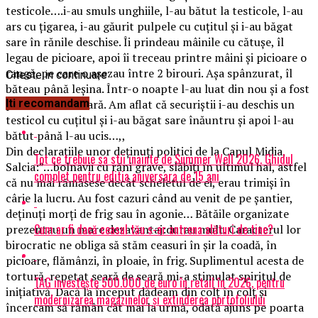
testicole….i-au smuls unghiile, l-au bătut la testicole, l-au
ars cu țigarea, i-au găurit pulpele cu cuțitul și i-au băgat
sare în rănile deschise. Îi prindeau mâinile cu cătușe, îl
legau de picioare, apoi îi treceau printre mâini și picioare o
rangă, pe care o așezau între 2 birouri. Așa spânzurat, îl
Citeste in continuare
băteau până leșina. Într-o noapte l-au luat din nou și a fost
pentru ultima oară. Am aflat că securiștii i-au deschis un
Iti recomandam
testicol cu cuțitul și i-au băgat sare înăuntru și apoi l-au
bătut până l-au ucis…,,
Din declarațiile unor deținuți politici de la Capul Midia,
Tot ce trebuie sa stii inainte de Summer Well 2026. Ghidul
Salcia:”…bolnavii cu răni grave, slăbiți în ultimul hal, astfel
complet pentru editia aniversara de 15 ani
că nu mai rămăsese decât scheletul de ei, erau trimiși în
cârje la lucru. Au fost cazuri când au venit de pe șantier,
deținuți morți de frig sau în agonie… Bătăile organizate
Cum ar fi dacă ceasul tău s-ar antrena alături de tine?
prezentau un mare dezavantaj:durau mult. Caracterul lor
birocratic ne obliga să stăm ceasuri în șir la coadă, în
picioare, flămânzi, în ploaie, în frig. Suplimentul acesta de
tortură, repetat seară de seară mi-a stimulat spiritul de
TAG investește 500.000 de euro în retail în 2026, pentru
inițiativă. Dacă la început dădeam din colț în colț și
modernizarea magazinelor și extinderea portofoliului
încercam să rămân cât mai la urmă, odată ajuns pe poarta