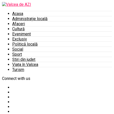
Acasa
Administrație locală
Afaceri
Cultură
Eveniment
Exclusiv
Politică locală
Social
Sport
Știri din județ
Viața în Valcea
Turism
Connect with us