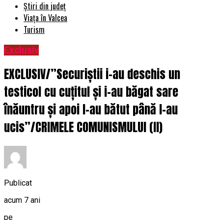
Știri din județ
Viața în Valcea
Turism
Exclusiv
EXCLUSIV/”Securiștii i-au deschis un
testicol cu cuțitul și i-au băgat sare
înăuntru și apoi l-au bătut până l-au
ucis”/CRIMELE COMUNISMULUI (II)
Publicat
acum 7 ani
pe