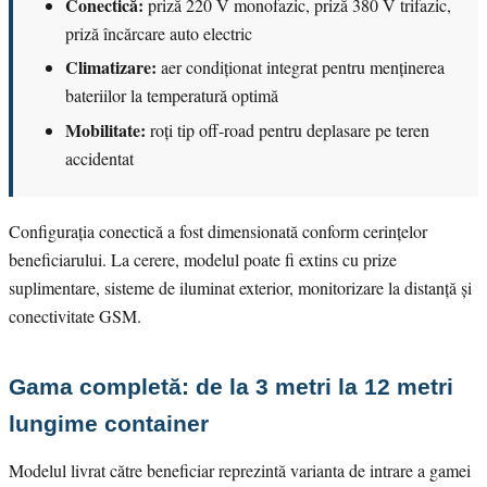
Conectică:
priză 220 V monofazic, priză 380 V trifazic,
priză încărcare auto electric
Climatizare:
aer condiționat integrat pentru menținerea
bateriilor la temperatură optimă
Mobilitate:
roți tip off-road pentru deplasare pe teren
accidentat
Configurația conectică a fost dimensionată conform cerințelor
beneficiarului. La cerere, modelul poate fi extins cu prize
suplimentare, sisteme de iluminat exterior, monitorizare la distanță și
conectivitate GSM.
Gama completă: de la 3 metri la 12 metri
lungime container
Modelul livrat către beneficiar reprezintă varianta de intrare a gamei