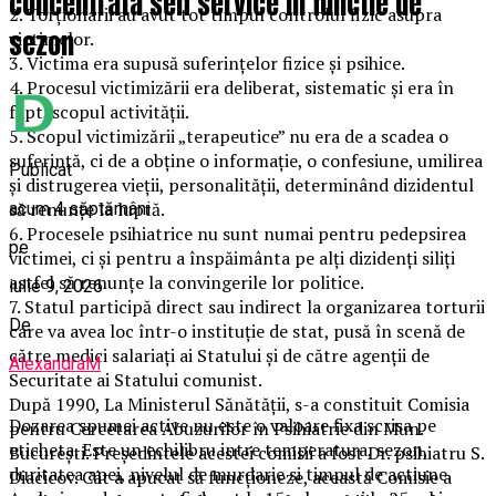
concentrata self service in functie de
2. Torționarii au avut tot timpul controlul fizic asupra
sezon
victimelor.
3. Victima era supusă suferințelor fizice și psihice.
4. Procesul victimizării era deliberat, sistematic și era în
fapt, scopul activității.
5. Scopul victimizării „terapeutice” nu era de a scadea o
suferință, ci de a obține o informație, o confesiune, umilirea
Publicat
și distrugerea vieții, personalității, determinând dizidentul
să renunțe la luptă.
acum 4 săptămâni
6. Procesele psihiatrice nu sunt numai pentru pedepsirea
pe
victimei, ci și pentru a înspăimânta pe alți dizidenți siliți
astfel să renunțe la convingerile lor politice.
iulie 9, 2026
7. Statul participă direct sau indirect la organizarea torturii
De
care va avea loc într-o instituție de stat, pusă în scenă de
către medici salariați ai Statului și de către agenții de
AlexandraM
Securitate ai Statului comunist.
După 1990, La Ministerul Sănătății, s-a constituit Comisia
Dozarea spumei active nu este o valoare fixa scrisa pe
pentru Cercetarea Abuzurilor în Psihiatrie din Mun.
eticheta. Este un echilibru intre temperatura, sezon,
București. Președintele acestei comisii a fost Dr. psihiatru S.
duritatea apei, nivelul de murdarie si timpul de actiune.
Diacicov. Cât a apucat să funcționeze, această Comisie a