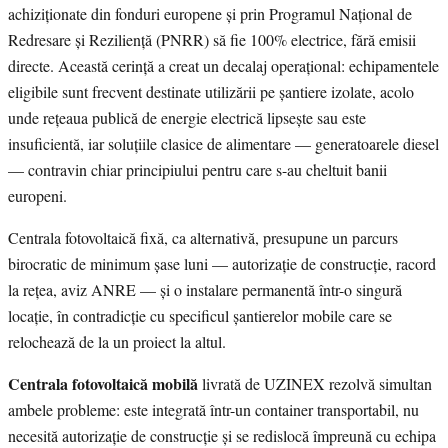
achiziționate din fonduri europene și prin Programul Național de
Redresare și Reziliență (PNRR) să fie 100% electrice, fără emisii
directe. Această cerință a creat un decalaj operațional: echipamentele
eligibile sunt frecvent destinate utilizării pe șantiere izolate, acolo
unde rețeaua publică de energie electrică lipsește sau este
insuficientă, iar soluțiile clasice de alimentare — generatoarele diesel
— contravin chiar principiului pentru care s-au cheltuit banii
europeni.
Centrala fotovoltaică fixă, ca alternativă, presupune un parcurs
birocratic de minimum șase luni — autorizație de construcție, racord
la rețea, aviz ANRE — și o instalare permanentă într-o singură
locație, în contradicție cu specificul șantierelor mobile care se
relochează de la un proiect la altul.
Centrala fotovoltaică mobilă
livrată de UZINEX rezolvă simultan
ambele probleme: este integrată într-un container transportabil, nu
necesită autorizație de construcție și se redislocă împreună cu echipa