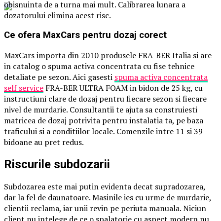
obisnuinta de a turna mai mult. Calibrarea lunara a
dozatorului elimina acest risc.
Ce ofera MaxCars pentru dozaj corect
MaxCars importa din 2010 produsele FRA-BER Italia si are
in catalog o spuma activa concentrata cu fise tehnice
detaliate pe sezon. Aici gasesti
spuma activa concentrata
self service
FRA-BER ULTRA FOAM in bidon de 25 kg, cu
instructiuni clare de dozaj pentru fiecare sezon si fiecare
nivel de murdarie. Consultantii te ajuta sa construiesti
matricea de dozaj potrivita pentru instalatia ta, pe baza
traficului si a conditiilor locale. Comenzile intre 11 si 39
bidoane au pret redus.
Riscurile subdozarii
Subdozarea este mai putin evidenta decat supradozarea,
dar la fel de daunatoare. Masinile ies cu urme de murdarie,
clientii reclama, iar unii revin pe periuta manuala. Niciun
client nu intelege de ce o spalatorie cu aspect modern nu