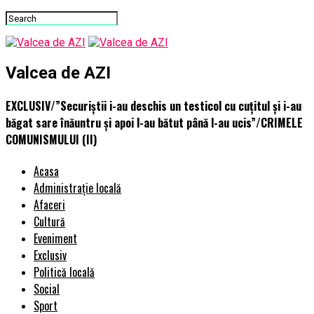
Valcea de AZI
EXCLUSIV/”Securiștii i-au deschis un testicol cu cuțitul și i-au
băgat sare înăuntru și apoi l-au bătut până l-au ucis”/CRIMELE
COMUNISMULUI (II)
Acasa
Administrație locală
Afaceri
Cultură
Eveniment
Exclusiv
Politică locală
Social
Sport