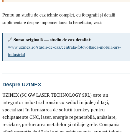
Pentru un studiu de caz tehnic complet, cu fotografii și detalii
suplimentare despre implementarea la beneficiar, vezi:
Sursa originală — studiu de caz detaliat:
🔗
www.uzinex.ro/studii-de-caz/centrala-fotovoltaica-mobila-ars-
industrial
Despre UZINEX
UZINEX (SC GW LASER TECHNOLOGY SRL) este un
integrator industrial român cu sediul în județul Iași,
specializat în furnizarea de soluții turnkey pentru
echipamente CNC, laser, energie regenerabilă, ambalare,
reciclare, prelucrarea metalelor și utilaje grele. Compania
oferă garanție de 60 de luni pe echipamente, suport tehnic