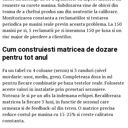
reuseste sa curete masina. Subdozarea vine de obicei din
teama de a cheltui produs sau din neatentie la calibrare.
Monitorizarea constanta a reclamatiilor si testarea
periodica pe masini reale previn aceasta problema. La 150
masini pe zi, 5 reclamatii pe zi inseamna 150 pe luna si un
risc major de pierdere a clientilor.
Cum construiesti matricea de dozare
pentru tot anul
Fa un tabel cu 4 coloane (sezon) si 3 randuri (nivel
murdarie: usor, mediu, greu). Completeaza doza in ml
pentru fiecare combinatie pe baza testelor reale. Foloseste
aceste valori in instalatie prin presetari sezoniere.
Noteaza-le si pe un afis la indemana echipei. Recalibreaza
matricea la fiecare 3 luni, in functie de sezonul care
urmeaza si de feedback-ul din teren. O matrice precisa
reduce costul pe masina cu 15-25% si creste calitatea
constanta.