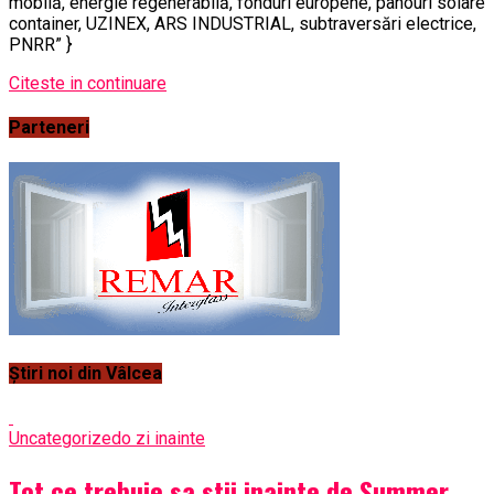
mobilă, energie regenerabilă, fonduri europene, panouri solare
container, UZINEX, ARS INDUSTRIAL, subtraversări electrice,
PNRR” }
Citeste in continuare
Parteneri
Știri noi din Vâlcea
Uncategorized
o zi inainte
Tot ce trebuie sa stii inainte de Summer