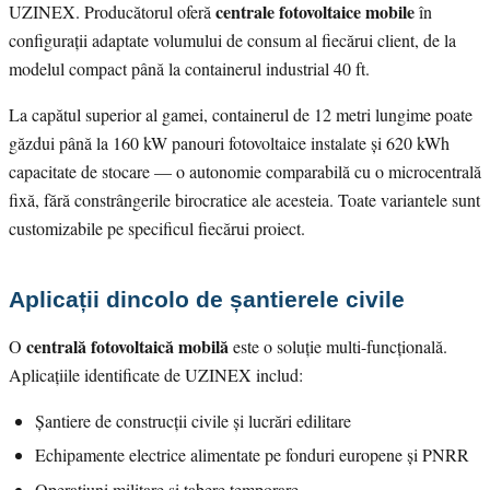
centrale fotovoltaice mobile
UZINEX. Producătorul oferă
în
configurații adaptate volumului de consum al fiecărui client, de la
modelul compact până la containerul industrial 40 ft.
La capătul superior al gamei, containerul de 12 metri lungime poate
găzdui până la 160 kW panouri fotovoltaice instalate și 620 kWh
capacitate de stocare — o autonomie comparabilă cu o microcentrală
fixă, fără constrângerile birocratice ale acesteia. Toate variantele sunt
customizabile pe specificul fiecărui proiect.
Aplicații dincolo de șantierele civile
centrală fotovoltaică mobilă
O
este o soluție multi-funcțională.
Aplicațiile identificate de UZINEX includ:
Șantiere de construcții civile și lucrări edilitare
Echipamente electrice alimentate pe fonduri europene și PNRR
Operațiuni militare și tabere temporare