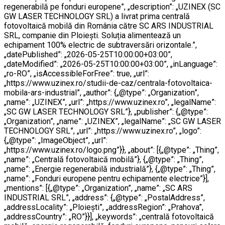
regenerabilă pe fonduri europene”, „description”: „UZINEX (SC
GW LASER TECHNOLOGY SRL) a livrat prima centrală
fotovoltaică mobilă din România către SC ARS INDUSTRIAL
SRL, companie din Ploiești. Soluția alimentează un
echipament 100% electric de subtraversări orizontale.”,
„datePublished”: „2026-05-25T10:00:00+03:00”,
„dateModified”: „2026-05-25T10:00:00+03:00”, „inLanguage”:
„ro-RO”, „isAccessibleForFree”: true, „url”:
„https://www.uzinex.ro/studii-de-caz/centrala-fotovoltaica-
mobila-ars-industrial”, „author”: {„@type”: „Organization”,
„name”: „UZINEX”, „url”: „https://www.uzinex.ro”, „legalName”:
„SC GW LASER TECHNOLOGY SRL”}, „publisher”: {„@type”:
„Organization”, „name”: „UZINEX”, „legalName”: „SC GW LASER
TECHNOLOGY SRL”, „url”: „https://www.uzinex.ro”, „logo”:
{„@type”: „ImageObject”, „url”:
„https://www.uzinex.ro/logo.png”}}, „about”: [{„@type”: „Thing”,
„name”: „Centrală fotovoltaică mobilă”}, {„@type”: „Thing”,
„name”: „Energie regenerabilă industrială”}, {„@type”: „Thing”,
„name”: „Fonduri europene pentru echipamente electrice”}],
„mentions”: [{„@type”: „Organization”, „name”: „SC ARS
INDUSTRIAL SRL”, „address”: {„@type”: „PostalAddress”,
„addressLocality”: „Ploiești”, „addressRegion”: „Prahova”,
„addressCountry”: „RO”}}], „keywords”: „centrală fotovoltaică