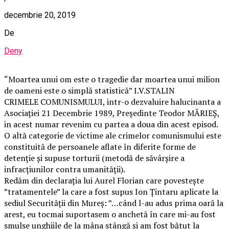
decembrie 20, 2019
De
Deny
“Moartea unui om este o tragedie dar moartea unui milion
de oameni este o simplă statistică” I.V.STALIN
CRIMELE COMUNISMULUI, intr-o dezvaluire halucinanta a
Asociației 21 Decembrie 1989, Președinte Teodor MĂRIEȘ,
in acest numar revenim cu partea a doua din acest episod.
O altă categorie de victime ale crimelor comunismului este
constituită de persoanele aflate în diferite forme de
detenție și supuse torturii (metodă de săvârșire a
infracțiunilor contra umanității).
Redăm din declarația lui Aurel Florian care povestește
”tratamentele” la care a fost supus Ion Țintaru aplicate la
sediul Securității din Mureș: ”…când l-au adus prima oară la
arest, eu tocmai suportasem o anchetă în care mi-au fost
smulse unghiile de la mâna stângă și am fost bătut la