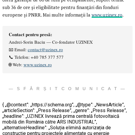
sub 36 de ore și eligibilitate pentru finanțări din fonduri
europene și PNRR. Mai multe informații la
www.uzinex.ro
.
Contact pentru presă:
Andrei-Sorin Baciu — Co-fondator UZINEX
📧 Email:
contact@uzinex.ro
📞 Telefon: +40 785 377 577
🌐 Web:
www.uzinex.ro
— S F Â R Ș I T C O M U N I C A T —
{ „@context”: „https://schema.org”, „@type”: „NewsArticle”,
„articleSection”: „Press Release”, „genre”: „Press Release”,
„headline”: „UZINEX livrează prima centrală fotovoltaică
mobilă din România către ARS INDUSTRIAL”,
„alternativeHeadline”: „Soluția elimină autorizația de
construcție pentru proiectele alimentate cu energie