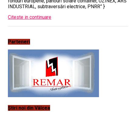
fonduri europene, panouri solare container, UZINEX, ARS
INDUSTRIAL, subtraversări electrice, PNRR” }
Citeste in continuare
Parteneri
Știri noi din Vâlcea