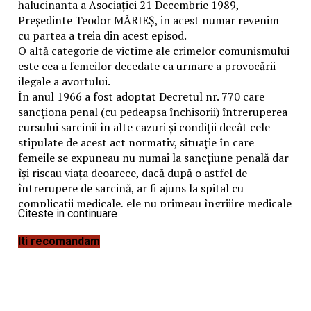
halucinanta a Asociației 21 Decembrie 1989,
Președinte Teodor MĂRIEȘ, in acest numar revenim
cu partea a treia din acest episod.
O altă categorie de victime ale crimelor comunismului
este cea a femeilor decedate ca urmare a provocării
ilegale a avortului.
În anul 1966 a fost adoptat Decretul nr. 770 care
sancționa penal (cu pedeapsa închisorii) întreruperea
cursului sarcinii în alte cazuri și condiții decât cele
stipulate de acest act normativ, situație în care
femeile se expuneau nu numai la sancțiune penală dar
își riscau viața deoarece, dacă după o astfel de
întrerupere de sarcină, ar fi ajuns la spital cu
complicații medicale, ele nu primeau îngrijire medicale
Citeste in continuare
dacă nu dădeau înainte o declarație completă despre
cum au procedat la întreruperea sarcinii, în ce loc au
Iti recomandam
făcut-o și, mai ales, dacă au fost ajutate de cineva să-și
întrerupă sarcina. Din acest motiv, în perioada
respectivă s-au înregistrat mii de decese.
Din datele aflate în arhiva Ministerului Sănătății
rezultă că în perioada 1965 – 1989 s-au înregistrat