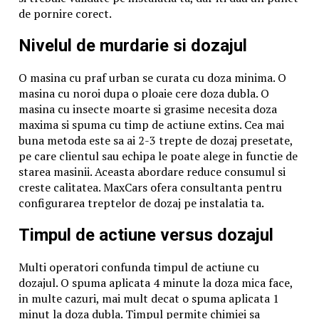
unde au fost împușcați, în văzul tuturor, și au fost
de pornire corect.
lăsate așa, timp de 2 zile și 2 nopți, cu interdicția de a
nu se apropia nimeni de ele, nici măcar să le
Nivelul de murdarie si dozajul
acopere…”
Plecând de modelul polonez, invocat anterior,
O masina cu praf urban se curata cu doza minima. O
fundamentat în parte pe nevoia socială de a supune,
masina cu noroi dupa o ploaie cere doza dubla. O
în sfârșit, unei analize judiciare fenomenul
masina cu insecte moarte si grasime necesita doza
Holocaustului în România (fenomen în cadrul căruia
maxima si spuma cu timp de actiune extins. Cea mai
au fost exterminați milioane de oameni pentru simplul
buna metoda este sa ai 2-3 trepte de dozaj presetate,
fapt că aparțineau unor etnii), putem să constatăm că
pe care clientul sau echipa le poate alege in functie de
acest groaznic fenomen s-a manifestat și în țara
starea masinii. Aceasta abordare reduce consumul si
noastră, sens în care datele istorice “ne vorbesc” de
creste calitatea. MaxCars ofera consultanta pentru
Pogromul de la București, Pogromul de la Iași, s.a.m.d.
configurarea treptelor de dozaj pe instalatia ta.
Un raport al Serviciului Special de Informații din 23
iulie 1943, elaborat pe baza listelor decedaților
Timpul de actiune versus dozajul
întocmite în cadrul sinagogilor din Iași și citat de dr.
Radu Ioanid a acreditat cifra de 13.266 de victime.
Multi operatori confunda timpul de actiune cu
Raportul final al Comisiei Internaționale pentru
dozajul. O spuma aplicata 4 minute la doza mica face,
Studierea Holocaustului în România, arată că în
in multe cazuri, mai mult decat o spuma aplicata 1
timpul pogromului au fost uciși 14.850 de evrei.
minut la doza dubla. Timpul permite chimiei sa