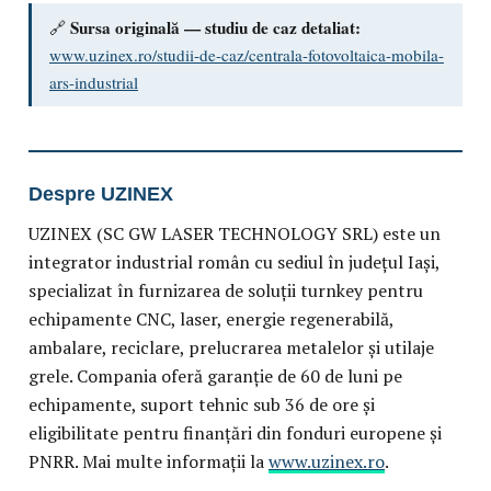
Sursa originală — studiu de caz detaliat:
🔗
www.uzinex.ro/studii-de-caz/centrala-fotovoltaica-mobila-
ars-industrial
Despre UZINEX
UZINEX (SC GW LASER TECHNOLOGY SRL) este un
integrator industrial român cu sediul în județul Iași,
specializat în furnizarea de soluții turnkey pentru
echipamente CNC, laser, energie regenerabilă,
ambalare, reciclare, prelucrarea metalelor și utilaje
grele. Compania oferă garanție de 60 de luni pe
echipamente, suport tehnic sub 36 de ore și
eligibilitate pentru finanțări din fonduri europene și
PNRR. Mai multe informații la
www.uzinex.ro
.