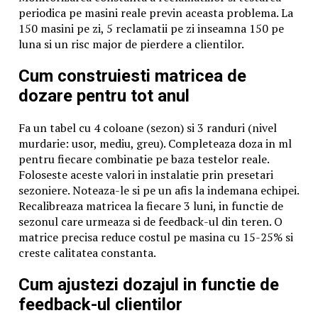
care au condus această revoltă.
periodica pe masini reale previn aceasta problema. La
Peste 700 de ofițeri și subofițeri de securitate și miliție
150 masini pe zi, 5 reclamatii pe zi inseamna 150 pe
au fost trimiși în Valea Jiului pentru identificarea
luna si un risc major de pierdere a clientilor.
instigatorilor la revoltă fiind astfel verificați 45.277 de
mineri.
Cum construiesti matricea de
Asupra unora au fost luate măsuri de arestare și
dozare pentru tot anul
trimitere în judecată, alții au fost atenționați,
avertizați sau puși sub filajul Securității, iar un număr
Fa un tabel cu 4 coloane (sezon) si 3 randuri (nivel
de 197 de mineri au fost obligați să părăsească Valea
murdarie: usor, mediu, greu). Completeaza doza in ml
Jiului.
pentru fiecare combinatie pe baza testelor reale.
În luna octombrie 1981 minerii s-au revoltat iarăși
Foloseste aceste valori in instalatie prin presetari
împotriva regimului comunist în zona Motru din
sezoniere. Noteaza-le si pe un afis la indemana echipei.
județul Gorj.
Recalibreaza matricea la fiecare 3 luni, in functie de
De data aceasta, scânteia revoltei a pornit de la
sezonul care urmeaza si de feedback-ul din teren. O
raționalizarea pâinii și posibilitatea cumpărării acestui
matrice precisa reduce costul pe masina cu 15-25% si
aliment de bază numai cu cartelă.
creste calitatea constanta.
Revolta acestora a fost înăbușită dur inclusiv prin
utilizarea armelor automate cu care forțele de ordine
Cum ajustezi dozajul in functie de
au tras de pe clădirile din jurul Primăriei Motru spre
feedback-ul clientilor
manifestanți.