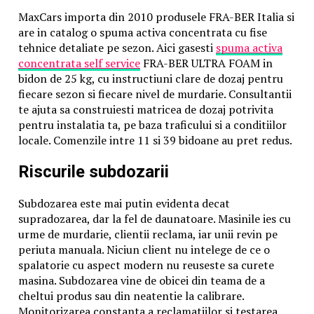
studenților datorită credinței lor politice reprezintă
de fapt săvârșirea infracțiunii contra umanității, în
MaxCars importa din 2010 produsele FRA-BER Italia si
varianta normativă conținută de art. 439, alin. 1, lit. i).
are in catalog o spuma activa concentrata cu fise
Victimele ale revoltelor muncitorești (1977, 1981 și
tehnice detaliate pe sezon. Aici gasesti
spuma activa
1987)
concentrata self service
FRA-BER ULTRA FOAM in
Centralizarea economică a creat mari nemulțumiri în
bidon de 25 kg, cu instructiuni clare de dozaj pentru
rândul muncitorilor care erau obligați să presteze un
fiecare sezon si fiecare nivel de murdarie. Consultantii
număr mai mare de zile pentru îndeplinirea planului
te ajuta sa construiesti matricea de dozaj potrivita
inclusiv sâmbăta și duminica. Mai mult decât atât
pentru instalatia ta, pe baza traficului si a conditiilor
muncitorii erau nemulțumiți și de reducerea retribuției
locale. Comenzile intre 11 si 39 bidoane au pret redus.
pentru nerealizarea planului, de condițiile improprii
Riscurile subdozarii
de lucru din cauza temperaturilor scăzute în halele de
producție precum și de deficiențele existente în
încălzirea și iluminatul locuințelor, asigurarea apei
Subdozarea este mai putin evidenta decat
potabile, lipsa produselor agroalimentare și calitatea
supradozarea, dar la fel de daunatoare. Masinile ies cu
proastă a acestora, neplata concediilor medicale,
urme de murdarie, clientii reclama, iar unii revin pe
trimiterea în concedii fără plată, problemele grave din
periuta manuala. Niciun client nu intelege de ce o
transportul în comun și altele.
spalatorie cu aspect modern nu reuseste sa curete
Toate aceste lipsuri au constituit motivul grevei
masina. Subdozarea vine de obicei din teama de a
generale din 1977 din Valea Jiului, care s-a soldat cu
cheltui produs sau din neatentie la calibrare.
reținerea și anchetarea de către securitate a minerilor
Monitorizarea constanta a reclamatiilor si testarea