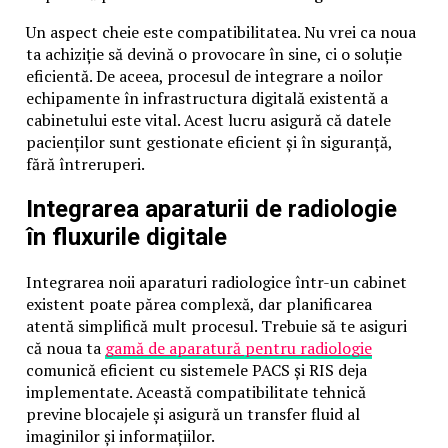
EXCLUSIV/Când și cine va ancheta această
Un aspect cheie este compatibilitatea. Nu vrei ca noua
,,simplă statistică” de 2.500.000 de
ta achiziție să devină o provocare în sine, ci o soluție
victime?/CRIMELE COMUNISMULUI (I)
eficientă. De aceea, procesul de integrare a noilor
Articole pe aceiasi tema:
prima
echipamente în infrastructura digitală existentă a
cabinetului este vital. Acest lucru asigură că datele
Urmatorul
pacienților sunt gestionate eficient și în siguranță,
fără întreruperi.
Petrache, puci în Guvern! – Ziarul Incisiv de Prahova
Integrarea aparaturii de radiologie
Nu ratati
în fluxurile digitale
Securitate la locul de munca!
Integrarea noii aparaturi radiologice într-un cabinet
existent poate părea complexă, dar planificarea
atentă simplifică mult procesul. Trebuie să te asiguri
că noua ta
gamă de aparatură pentru radiologie
comunică eficient cu sistemele PACS și RIS deja
implementate. Această compatibilitate tehnică
previne blocajele și asigură un transfer fluid al
imaginilor și informațiilor.