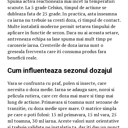
Republicii Populare Române, ”peste 80.000 de oameni,
Spuma activa reactioneaza mai incet la temperaturi
în majoritatea lor țărani muncitori, au fost arestați și
scazute. La 5 grade Celsius, timpul de actiune se
trimiși în judecată, iar dintre ei peste 30.000 au fost
dubleaza fata de 25 grade. In practica, asta inseamna
judecați în procese publice”( ANIC, Fond CC al PMR,
ca iarna nu trebuie sa cresti doza, ci timpul de contact.
Cancelarie, dosar nr. 53/1961, vol. 1, f. 29).
Multe instalatii moderne permit setarea timpului de
Ca urmare a politicii de colectivizare prin confiscarea
aplicare in functie de sezon. Daca nu ai aceasta setare,
pământului și a inventarului agricol țăranii din mai
antreneaza echipa sa lase spuma mai mult timp pe
multe regiuni ale României s-au răsculat, cele mai mari
caroserie iarna. Cresterile de doza iarna sunt o
revolte au avut loc în anul 1949 la Botoșani, Dorohoi,
greseala frecventa care iti consuma produs fara
Rădăuți, Suceava, Bihor, Arad, Sălaj, Brașov, Târnava
beneficii reale.
Mare, Făgăraș, Turda, Mureș unde forțele de
Cum influenteaza sezonul dozajul
represiune ale statului comunist (trupe de securitate,
miliție, grăniceri) au deschis focul împotriva țăranilor
revoltați având loc execuții sumare ale acestora, iar
Vara se confrunta cu praf, polen si insecte, care
alte sute de persoane au fost arestate și condamnate,
necesita o doza medie. Iarna se adauga sare, noroi si
iar familiile acestora au fost deportate în Dobrogea.
pelicula rutiera, care cer doza mai mare si timp mai
De asemenea în luna august 1949 au loc răscoale
lung de actiune. Primavara si toamna sunt sezoane de
țărănești în Arad și Suceava soldate cu peste 20 de
tranzitie, cu doza medie spre mare. O matrice simpla
execuții fără proces, arestări și deportări.
pe care o poti folosi: 15 ml primavara, 15 ml vara, 25
Un martor la execuțiile de la Șomoșcheș (Arad)
ml toamna, 30 ml iarna. Aceste valori sunt orientative
declară: ”cadavrele lor au fost expuse în stradă, acolo
si trebuie validate pe instalatia ta, dar iti dau un punct