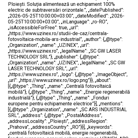
Ploiești. Soluția alimentează un echipament 100%
electric de subtraversări orizontale.”, „datePublished”:
„2026-05-25T10:00:00+03:00”, „dateModified”: „2026-
05-25T10:00:00+03:00”, „inLanguage”: „ro-RO”,
„isAccessibleForFree”: true, „url”:
„https://www.uzinex.ro/studii-de-caz/centrala-
fotovoltaica-mobila-ars-industrial”, „author”: {„@type”:
„Organization”, „name”: „UZINEX”, „url”:
„https://www.uzinex.ro”, „legalName”: „SC GW LASER
TECHNOLOGY SRL”}, „publisher”: {„@type”:
„Organization”, „name”: „UZINEX”, „legalName”: „SC GW
LASER TECHNOLOGY SRL”, „url”:
„https://www.uzinex.ro”, „logo”: {„@type”: „ImageObject”,
„url”: „https://www.uzinex.ro/logo.png”}}, „about”:
[{„@type”: „Thing”, „name”: „Centrală fotovoltaică
mobilă”}, {„@type”: „Thing”, „name”: „Energie regenerabilă
industrială”}, {„@type”: „Thing”, „name”: „Fonduri
europene pentru echipamente electrice”}], „mentions”:
[{„@type”: „Organization”, „name”: „SC ARS INDUSTRIAL
SRL”, „address”: {„@type”: „PostalAddress”,
„addressLocality”: „Ploiești”, „addressRegion”:
„Prahova”, „addressCountry”: „RO”}}], „keywords”:
„centrală fotovoltaică mobilă, energie regenerabilă,