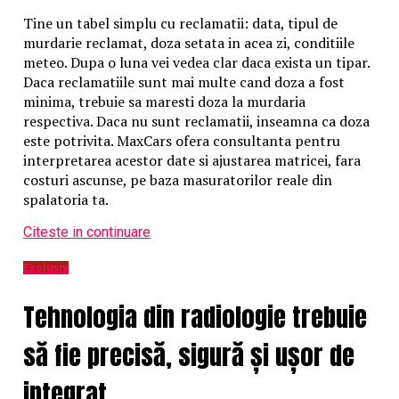
Primele arestări s-au făcut chiar în noaptea de 18
Tine un tabel simplu cu reclamatii: data, tipul de
octombrie fiind reținuți pentru cercetări 64 de mineri
murdarie reclamat, doza setata in acea zi, conditiile
din care 9 au fost trimiși în judecată și condamnate.
meteo. Dupa o luna vei vedea clar daca exista un tipar.
În anul 1987 în Brașov muncitorii s-au revoltat din
Daca reclamatiile sunt mai multe cand doza a fost
cauza condițiilor improprii de lucru, întreruperii
minima, trebuie sa maresti doza la murdaria
frecvente a curentului electric, lipsa produselor
respectiva. Daca nu sunt reclamatii, inseamna ca doza
agroalimentare, lipsa medicamentelor și diminuarea
este potrivita. MaxCars ofera consultanta pentru
substanțială a retribuției. Mai mult decât atât, de data
interpretarea acestor date si ajustarea matricei, fara
aceasta muncitorii protestatari au contestat sistemul
costuri ascunse, pe baza masuratorilor reale din
comunist.
spalatoria ta.
Peste 300 din participanții la revoltă au fost anchetați
exercitându-se asupra lor presiuni fizice și psihice
Citeste in continuare
pentru recunoașterea faptelor. Au fost trimiși în
judecată 61 de muncitori, iar câteva zeci de elevi și
Exclusiv
studenți au fost exmatriculați din învățământ.
O parte din muncitorii protestatari au fost ”deportați”
Tehnologia din radiologie trebuie
în alte județe ale țării și dați în supravegherea
colectivelor de muncă pentru a se asigura reeducarea.
să fie precisă, sigură și ușor de
Victimele represiunii statului de tip totalitar,
represiune exercitată pe criterii politice, n-au încetat
integrat
să existe în țara noastră nici în epoca contemporană.