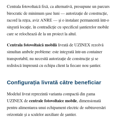
Centrala fotovoltaică fixă, ca alternativă, presupune un parcurs
birocratic de minimum șase luni — autorizație de construcție,
racord la rețea, aviz ANRE — și o instalare permanentă într-o
singură locație, în contradicție cu specificul șantierelor mobile
care se relochează de la un proiect la altul.
Centrala fotovoltaică mobilă
livrată de UZINEX rezolvă
simultan ambele probleme: este integrată într-un container
transportabil, nu necesită autorizație de construcție și se
redislocă împreună cu echipa client la fiecare nou șantier.
Configurația livrată către beneficiar
Modelul livrat reprezintă varianta compactă din gama
centrale fotovoltaice mobile
UZINEX de
, dimensionată
pentru alimentarea unui echipament electric de subtraversări
orizontale și a sculelor auxiliare de șantier.