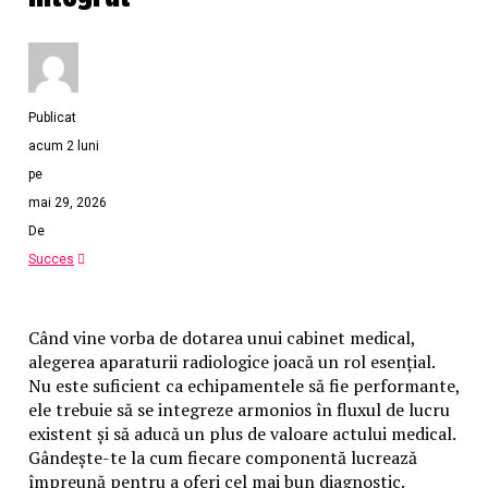
În acest context, dacă invocăm cele petrecute la
următoarele evenimente:
– Revoluția din Decembrie 1989;
– Mineriada 13-15 iunie 1990;
-Mineriada din 1991;
Publicat
-Evenimentele din martie 1990 Targu Mures;
acum 2 luni
– Mitingul Diasporei din 10 august 2018, Bucuresti.
pe
În cadrul acestor evenimente au fost înregistrate un
mai 29, 2026
număr de peste 15.000 de victime (morți, răniți,
De
arestați nelegal, s.a.m.d.), victimele respective fiind
produse de forțele de represiune ale statului, care au
Succes
desfășurat în fiecare din aceste cauze un adevărat atac
generalizat și sistematic asupra populatiei civile
inocente. (Ec Adrian Radu).
Când vine vorba de dotarea unui cabinet medical,
alegerea aparaturii radiologice joacă un rol esențial.
EXCLUSIV/”Securiștii i-au deschis un testicol
Nu este suficient ca echipamentele să fie performante,
cu cuțitul și i-au băgat sare înăuntru și apoi
ele trebuie să se integreze armonios în fluxul de lucru
l-au bătut până l-au ucis”/CRIMELE
existent și să aducă un plus de valoare actului medical.
COMUNISMULUI (II)
Gândește-te la cum fiecare componentă lucrează
împreună pentru a oferi cel mai bun diagnostic.