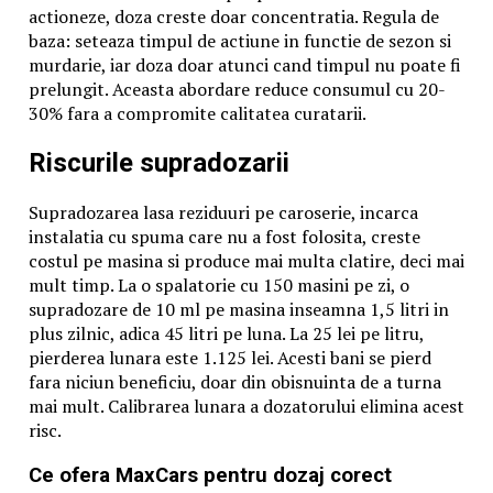
Cu privire la fenomenul holocaustului, din datele
actioneze, doza creste doar concentratia. Regula de
istorice, rezultă că el s-a putut naște pe fondul
baza: seteaza timpul de actiune in functie de sezon si
propagandei diferitelor sisteme politice privind ura de
murdarie, iar doza doar atunci cand timpul nu poate fi
rasă. În trecut dar și în prezent, propagarea urii de
prelungit. Aceasta abordare reduce consumul cu 20-
rasă nu a fost altceva decât poarta de intrare spre
30% fara a compromite calitatea curatarii.
Holocaust sau scânteia care a produs cel mai mare
dezastru umanitar din epoca modernă a omenirii.
Riscurile supradozarii
Victimele mișcărilor studentesti (1956)
În anul 1956, ca urmare a unor mișcări de protest
Supradozarea lasa reziduuri pe caroserie, incarca
desfășurate la Budapesta – Ungaria, la Timișoara, și
instalatia cu spuma care nu a fost folosita, creste
ulterior la București, au avut loc mișcări de protest ale
costul pe masina si produce mai multa clatire, deci mai
studenților împotriva regimului comunist. La
mult timp. La o spalatorie cu 150 masini pe zi, o
Timișoara au fost reținuti inițial 2.000 de studenți,
supradozare de 10 ml pe masina inseamna 1,5 litri in
care protestaseră împotriva regimului totalitar
plus zilnic, adica 45 litri pe luna. La 25 lei pe litru,
comunist. Din rândul acestora au fost arestați câțiva
pierderea lunara este 1.125 lei. Acesti bani se pierd
zeci de studenți identificați drept așa ziși inițiatori și
fara niciun beneficiu, doar din obisnuinta de a turna
organizatori.
mai mult. Calibrarea lunara a dozatorului elimina acest
Procesele acestora s-au desfășurat în mare grabă și în
risc.
mare secret, cu încălcarea flagrantă a principiilor
dreptului internațional, astfel că, întemnițarea
Ce ofera MaxCars pentru dozaj corect