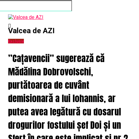
Valcea de AZI
Exclusiv
”Cațavencii” sugerează că
Mădălina Dobrovolschi,
purtătoarea de cuvânt
demisionară a lui Iohannis, ar
putea avea legătură cu dosarul
drogurilor fostului șef Doi și un
Sfert în care este implicat și nr.2