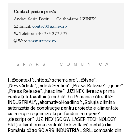
Contact pentru presă:
Andrei-Sorin Baciu — Co-fondator UZINEX
📧 Email:
contact@uzinex.ro
📞 Telefon: +40 785 377 577
🌐 Web:
www.uzinex.ro
— S F Â R Ș I T C O M U N I C A T —
{ „@context”: „https://schema.org”, „@type”:
„NewsArticle”, „articleSection”: „Press Release”, „genre”:
„Press Release”, „headline”: „UZINEX livrează prima
centrală fotovoltaică mobilă din România către ARS
INDUSTRIAL”, „alternativeHeadline”: „Soluția elimină
autorizația de construcție pentru proiectele alimentate
cu energie regenerabilă pe fonduri europene”,
„description”: „UZINEX (SC GW LASER TECHNOLOGY
SRL) a livrat prima centrală fotovoltaică mobilă din
România către SC ARS INDUSTRIAL SRL, companie din