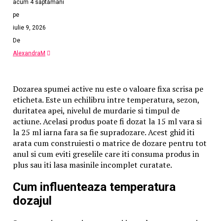
acum 4 săptămâni
detenție cum a fost Canalul Dunăre Marea Neagră sau
în pușcăriile comuniste. În același timp le-au fost
pe
confiscate terenurile și inventarul agricol.
iulie 9, 2026
Între 1 septembrie 1948 – 7 noiembrie 1949 fuseseră
De
reținute de Securitate 23.597 persoane ( Arhiva SRI,
AlexandraM
fond Documentar, dosar 9047, vol. 3, f. 43).
Din ”Nota raport cu privire la situația arestărilor
făcute de organele MAI și Procuraturii în rândul
Dozarea spumei active nu este o valoare fixa scrisa pe
țăranilor în anii 1951-1952 ” reiese că au fost arestați
eticheta. Este un echilibru intre temperatura, sezon,
34.738 de țărani (Arhiva CNSAS, fond Documentar,
duritatea apei, nivelul de murdarie si timpul de
dosar nr. 53, vol. 3, ff. 83 – 91).
actiune. Acelasi produs poate fi dozat la 15 ml vara si
Conform datelor statistice oferite Comitetului Central
la 25 ml iarna fara sa fie supradozare. Acest ghid iti
al PMR date de Procuratură în perioada 1950-1953 au
arata cum construiesti o matrice de dozare pentru tot
fost condamnați peste 89.401 țărani pentru
anul si cum eviti greselile care iti consuma produs in
nepredarea cotelor și 80.077 țărani pentru întârzierea
plus sau iti lasa masinile incomplet curatate.
lucrărilor agricole, nestropitul pomilor și viei,
nedezmiriștirii și altele (ANIC, fond CC al PMR- Secția
Cum influenteaza temperatura
Administrativ – Politică, dosar 17/1960, ff. 1-4).
dozajul
”În numele luptei împotriva chiaburilor”, după
mărturisirea luiGheorghe Gheorghiu Dej, președintele