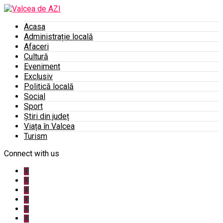
Acasa
Administrație locală
Afaceri
Cultură
Eveniment
Exclusiv
Politică locală
Social
Sport
Știri din județ
Viața în Valcea
Turism
Connect with us