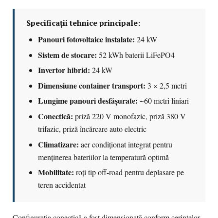
Specificații tehnice principale:
Panouri fotovoltaice instalate:
24 kW
Sistem de stocare:
52 kWh baterii LiFePO4
Invertor hibrid:
24 kW
Dimensiune container transport:
3 × 2,5 metri
Lungime panouri desfășurate:
~60 metri liniari
Conectică:
priză 220 V monofazic, priză 380 V
trifazic, priză încărcare auto electric
Climatizare:
aer condiționat integrat pentru
menținerea bateriilor la temperatură optimă
Mobilitate:
roți tip off-road pentru deplasare pe
teren accidentat
Configurația conectică a fost dimensionată conform cerințelor