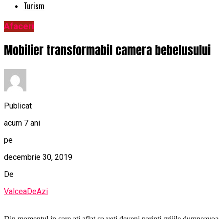
Turism
Afaceri
Mobilier transformabil camera bebelusului
Publicat
acum 7 ani
pe
decembrie 30, 2019
De
ValceaDeAzi
Din momentul in care ati aflat ca veti deveni parinti grijile dumneavoa