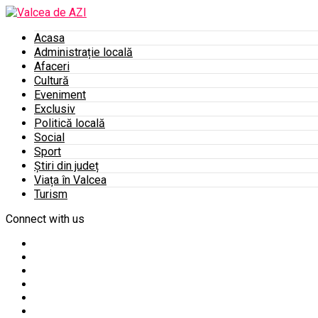
Acasa
Administrație locală
Afaceri
Cultură
Eveniment
Exclusiv
Politică locală
Social
Sport
Știri din județ
Viața în Valcea
Turism
Connect with us