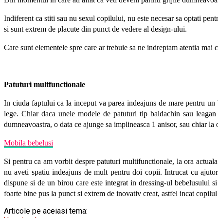
Indiferent ca stiti sau nu sexul copilului, nu este necesar sa optati pent
si sunt extrem de placute din punct de vedere al design-ului.
Care sunt elementele spre care ar trebuie sa ne indreptam atentia mai 
Patuturi multfunctionale
In ciuda faptului ca la inceput va parea indeajuns de mare pentru un 
lege. Chiar daca unele modele de patuturi tip baldachin sau leagan 
dumneavoastra, o data ce ajunge sa implineasca 1 anisor, sau chiar la 
Mobila bebelusi
Si pentru ca am vorbit despre patuturi multifunctionale, la ora actuala 
nu aveti spatiu indeajuns de mult pentru doi copii. Intrucat cu ajutor
dispune si de un birou care este integrat in dressing-ul bebelusului s
foarte bine pus la punct si extrem de inovativ creat, astfel incat copilu
Articole pe aceiasi tema: