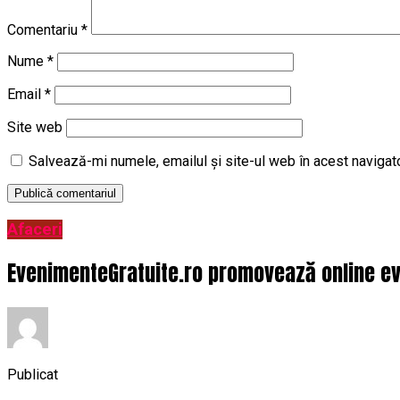
Comentariu
*
Nume
*
Email
*
Site web
Salvează-mi numele, emailul și site-ul web în acest navigat
Afaceri
EvenimenteGratuite.ro promovează online ev
Publicat