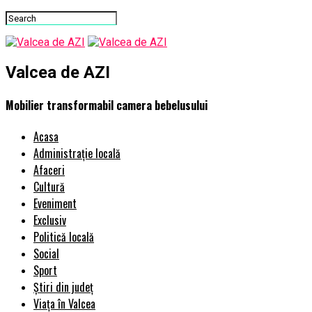
Valcea de AZI
Mobilier transformabil camera bebelusului
Acasa
Administrație locală
Afaceri
Cultură
Eveniment
Exclusiv
Politică locală
Social
Sport
Știri din județ
Viața în Valcea