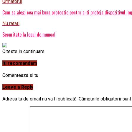
Urmatorul
Cum sa alegi cea mai buna protectie pentru a-ti proteja dispozitivul imp
Nu ratati
Securitate la locul de munca!
Citeste in continuare
Iti recomandam
Comenteaza si tu
Leave a Reply
Adresa ta de email nu va fi publicată.
Câmpurile obligatorii sun