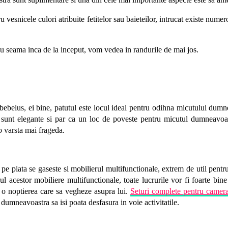
ru vesnicele culori atribuite fetitelor sau baieteilor, intrucat existe num
cu seama inca de la inceput, vom vedea in randurile de mai jos.
bebelus, ei bine, patutul este locul ideal pentru odihna micutului dum
sunt elegante si par ca un loc de poveste pentru micutul dumneavoast
o varsta mai frageda.
pe piata se gaseste si mobilierul multifunctionale, extrem de util pentru
ul acestor mobiliere multifunctionale, toate lucrurile vor fi foarte bine
i o noptierea care sa vegheze asupra lui.
Seturi complete pentru camera
l dumneavoastra sa isi poata desfasura in voie activitatile.