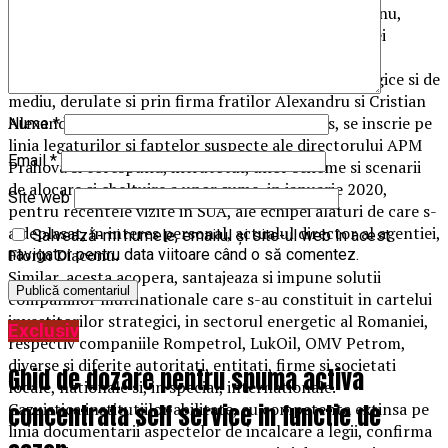
o casa in mun. Ploiesti si o vila pe raza comunei Cornu,
Judetul Prahova, cu acordul si sub incuviintarea unei
persoane cu inalt rang politic.
Complicitatea acoperirii unor pseudo servicii ecologice si de
mediu, derulate si prin firma fratilor Alexandru si Cristian
Alexandru, alaturi de administratorul Prunus, se inscrie pe
Nume
*
linia legaturilor si faptelor suspecte ale directorului APM
Email
*
Prahova si corespund, intrutotul, unor scheme si scenarii
de alocare si cheltuire a unor sume, in ianuarie 2020,
Site web
pentru recentele vizite in SUA, ale echipei alaturi de care s-
a deplasat, in interes personal, actualul director al agentiei,
Salvează-mi numele, emailul și site-ul web în acest
Florin Diaconu.
navigator pentru data viitoare când o să comentez.
Similar, acesta acopera, santajeaza si impune solutii
companiilor multinationale care s-au constituit in cartelui
investitorilor strategici, in sectorul energetic al Romaniei,
Exclusiv
respectiv companiile Rompetrol, LukOil, OMV Petrom,
diverse si diferite autoritati, entitati, firme si societati
Ghid de dozare pentru spuma activa
locale, nationale si, in special, internationale.
concentrata self service in functie de
Cazuistica institutiilor abilitate, cu competenta extinsa pe
linia documentarii aspectelor de incalcare a legii, confirma