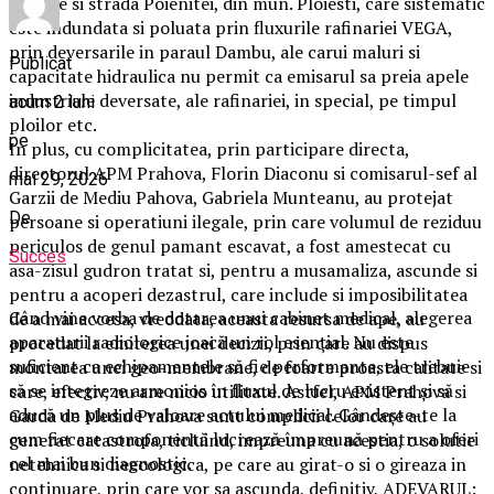
include si strada Poienitei, din mun. Ploiesti, care sistematic
este indundata si poluata prin fluxurile rafinariei VEGA,
prin deversarile in paraul Dambu, ale carui maluri si
Publicat
capacitate hidraulica nu permit ca emisarul sa preia apele
industriale deversate, ale rafinariei, in special, pe timpul
acum 2 luni
ploilor etc.
pe
In plus, cu complicitatea, prin participare directa,
directorul APM Prahova, Florin Diaconu si comisarul-sef al
mai 29, 2026
Garzii de Mediu Pahova, Gabriela Munteanu, au protejat
De
persoane si operatiuni ilegale, prin care volumul de reziduu
periculos de genul pamant escavat, a fost amestecat cu
Succes
asa-zisul gudron tratat si, pentru a musamaliza, ascunde si
pentru a acoperi dezastrul, care include si imposibilitatea
Când vine vorba de dotarea unui cabinet medical, alegerea
de a mai accesa, vreodata, aceasta resursa de ape, au
aparaturii radiologice joacă un rol esențial. Nu este
procedat la emiterea unei decizii, prin care au dispus
suficient ca echipamentele să fie performante, ele trebuie
montarea unei geo-membrane, de foarte proasta calitate si
să se integreze armonios în fluxul de lucru existent și să
care, efectiv, nu are nicio utilitate. Astfel, APM Prahova si
aducă un plus de valoare actului medical. Gândește-te la
Garda de Mediu Prahova sunt complicii celor care au
cum fiecare componentă lucrează împreună pentru a oferi
generat catastrofa, ticluind, impreuna cu acestia, o solutie
cel mai bun diagnostic.
netehnica si neecologica, pe care au girat-o si o gireaza in
continuare, prin care vor sa ascunda, definitiv, ADEVARUL: