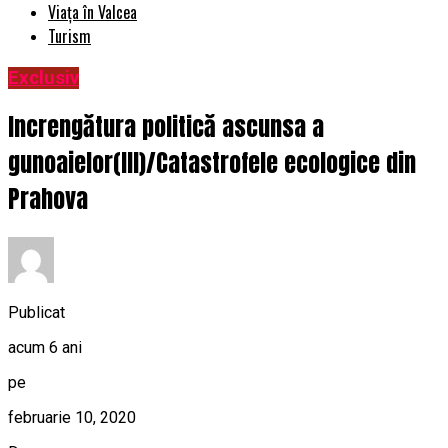
Viața în Valcea
Turism
Exclusiv
Increngătura politică ascunsa a
gunoaielor(III)/Catastrofele ecologice din
Prahova
Publicat
acum 6 ani
pe
februarie 10, 2020