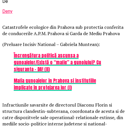
De
Deny
Catastrofele ecologice din Prahova sub protectia conferita
de conducerile A.P.M. Prahova si Garda de Mediu Prahova
(Preluare Incisiv National – Gabriela Muntean):
Încrengătura politică ascunsa a
gunoaielor/Există o “mafie” a gunoiului? Cu
siguranta – DA! (II)
Mafia gunoaielor in Prahova si institutiile
implicate in protejarea lor (I)
Infractiunile savarsite de directorul Diaconu Florin si
structura clandestin-subterana, coordonata de acesta si de
catre dispozitvele sale operational-relationale extinse, din
mediile socio-politice interne judetene si national-