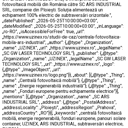
fotovoltaică mobilă din România către SC ARS INDUSTRIAL
SRL, companie din Ploiești. Soluția alimentează un
echipament 100% electric de subtraversări orizontale.”,
„datePublished”: „2026-05-25T10:00:00+03:00”,
„dateModified”: „2026-05-25T10:00:00+03:00”, „inLanguage”:
„ro-RO”, „isAccessibleForFree”: true, „url”:
„https://www.uzinex.ro/studii-de-caz/centrala-fotovoltaica-
mobila-ars-industrial”, „author”: {„@type”: „Organization”,
„name”: „UZINEX”, „url”: „https://www.uzinex.ro”, „legalName”:
„SC GW LASER TECHNOLOGY SRL”}, „publisher”: {„@type”:
„Organization”, „name”: „UZINEX”, „legalName”: „SC GW LASER
TECHNOLOGY SRL”, „url”: „https://www.uzinex.ro”, „logo”:
{„@type”: „ImageObject”, „url”:
„https://www.uzinex.ro/logo.png”}}, „about”: [{„@type”: „Thing”,
„name”: „Centrală fotovoltaică mobilă”}, {„@type”: „Thing”,
„name”: „Energie regenerabilă industrială”}, {„@type”: „Thing”,
„name”: „Fonduri europene pentru echipamente electrice”}],
„mentions”: [{„@type”: „Organization”, „name”: „SC ARS
INDUSTRIAL SRL”, „address”: {„@type”: „PostalAddress”,
„addressLocality”: „Ploiești”, „addressRegion”: „Prahova”,
„addressCountry”: „RO”}}], „keywords”: „centrală fotovoltaică
mobilă, energie regenerabilă, fonduri europene, panouri solare
container, UZINEX, ARS INDUSTRIAL, subtraversări electrice,