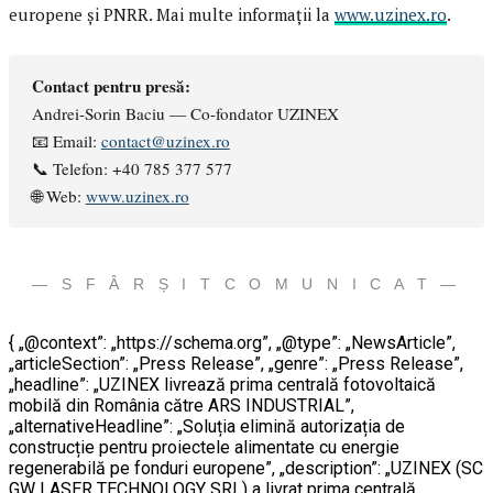
europene și PNRR. Mai multe informații la
www.uzinex.ro
.
Contact pentru presă:
Andrei-Sorin Baciu — Co-fondator UZINEX
📧 Email:
contact@uzinex.ro
📞 Telefon: +40 785 377 577
🌐 Web:
www.uzinex.ro
— S F Â R Ș I T C O M U N I C A T —
{ „@context”: „https://schema.org”, „@type”: „NewsArticle”,
„articleSection”: „Press Release”, „genre”: „Press Release”,
„headline”: „UZINEX livrează prima centrală fotovoltaică
mobilă din România către ARS INDUSTRIAL”,
„alternativeHeadline”: „Soluția elimină autorizația de
construcție pentru proiectele alimentate cu energie
regenerabilă pe fonduri europene”, „description”: „UZINEX (SC
GW LASER TECHNOLOGY SRL) a livrat prima centrală