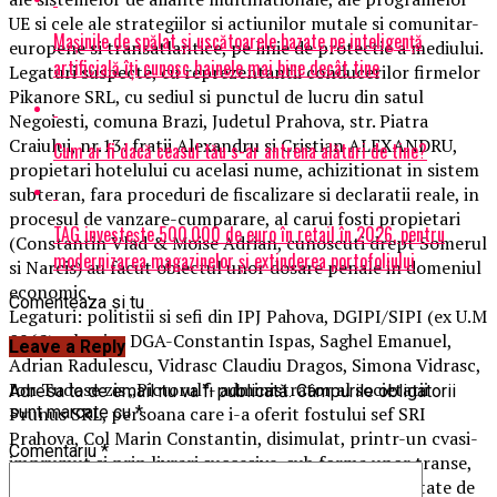
UE si cele ale strategiilor si actiunilor mutale si comunitar-
Mașinile de spălat și uscătoarele bazate pe inteligență
europene si transatlantice, pe linie de protectie a mediului.
artificială îți cunosc hainele mai bine decât tine
Legaturi suspecte, cu reprezentantii conducerilor firmelor
Pikanore SRL, cu sediul si punctul de lucru din satul
Negoiesti, comuna Brazi, Judetul Prahova, str. Piatra
Craiului, nr.13: fratii Alexandru si Cristian ALEXANDRU,
Cum ar fi dacă ceasul tău s-ar antrena alături de tine?
propietari hotelului cu acelasi nume, achizitionat in sistem
subteran, fara proceduri de fiscalizare si declaratii reale, in
procesul de vanzare-cumparare, al carui fosti propietari
TAG investește 500.000 de euro în retail în 2026, pentru
(Constantin Vlad & Moise Adrian, cunoscuti drept Somerul
modernizarea magazinelor și extinderea portofoliului
si Narcis) au facut obiectul unor dosare penale in domeniul
economic.
Comenteaza si tu
Legaturi: politistii si sefi din IPJ Pahova, DGIPI/SIPI (ex U.M
0962), ulterior DGA-Constantin Ispas, Saghel Emanuel,
Leave a Reply
Adrian Radulescu, Vidrasc Claudiu Dragos, Simona Vidrasc,
Ion Tudose zis „Pictorul”- administrator al societatii
Adresa ta de email nu va fi publicată.
Câmpurile obligatorii
Prunus SRL, persoana care i-a oferit fostului sef SRI
sunt marcate cu
*
Prahova, Col Marin Constantin, disimulat, printr-un cvasi-
Comentariu
*
imprumut si prin livrari succesive, sub forma unor transe,
mai multe sume de bani, pentru achzitiile reprezentate de