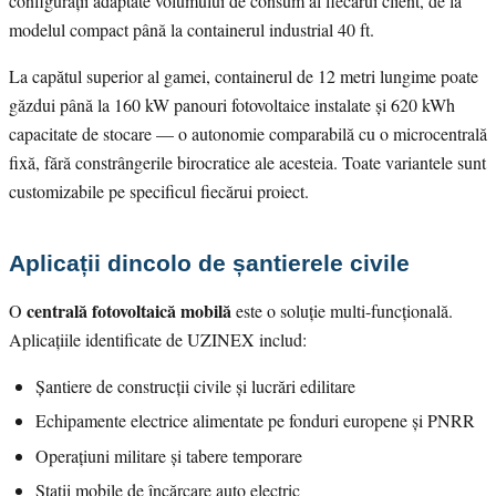
configurații adaptate volumului de consum al fiecărui client, de la
modelul compact până la containerul industrial 40 ft.
La capătul superior al gamei, containerul de 12 metri lungime poate
găzdui până la 160 kW panouri fotovoltaice instalate și 620 kWh
capacitate de stocare — o autonomie comparabilă cu o microcentrală
fixă, fără constrângerile birocratice ale acesteia. Toate variantele sunt
customizabile pe specificul fiecărui proiect.
Aplicații dincolo de șantierele civile
centrală fotovoltaică mobilă
O
este o soluție multi-funcțională.
Aplicațiile identificate de UZINEX includ:
Șantiere de construcții civile și lucrări edilitare
Echipamente electrice alimentate pe fonduri europene și PNRR
Operațiuni militare și tabere temporare
Stații mobile de încărcare auto electric