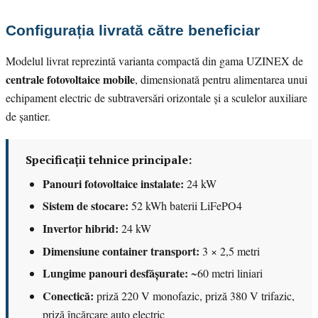
Configurația livrată către beneficiar
Modelul livrat reprezintă varianta compactă din gama UZINEX de
centrale fotovoltaice mobile
, dimensionată pentru alimentarea unui
echipament electric de subtraversări orizontale și a sculelor auxiliare
de șantier.
Specificații tehnice principale:
Panouri fotovoltaice instalate:
24 kW
Sistem de stocare:
52 kWh baterii LiFePO4
Invertor hibrid:
24 kW
Dimensiune container transport:
3 × 2,5 metri
Lungime panouri desfășurate:
~60 metri liniari
Conectică:
priză 220 V monofazic, priză 380 V trifazic,
priză încărcare auto electric