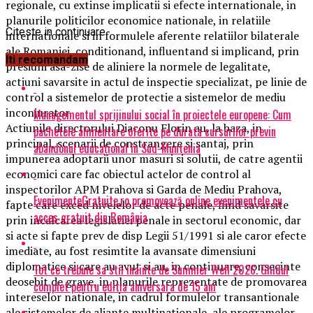
regionale, cu extinse implicatii si efecte internationale, in
planurile politicilor economice nationale, in relatiile
Citeste in continuare
internationale si in formulele aferente relatiilor bilaterale
ale Romaniei, conditionand, influentand si implicand, prin
Iti recomandam
presiuni asa-zise de aliniere la normele de legalitate,
actiuni savarsite in actul de inspectie specializat, pe linie de
control a sistemelor de protectie a sistemelor de mediu
inconjurator.
Managementul sprijinului social în proiectele europene: Cum
Actiunile directorului Diaconu Florin au, la baza, in
pachetele alimentare oferite pe durata cursurilor previn
principal, scenarii de constrangere si santaj, prin
abandonul educațional în Sud-Muntenia
impunerea adoptarii unor masuri si solutii, de catre agentii
economici care fac obiectul actelor de control al
inspectorilor APM Prahova si Garda de Mediu Prahova,
EvenimenteGratuite.ro promovează online evenimentele cu
fapte care exced nivelelor de acte penale, fiind savarsite
acces gratuit din România
prin incalcarea legislatiei penale in sectorul economic, dar
si acte si fapte prev de disp Legii 51/1991 si ale caror efecte
imediate, au fost resimtite la avansate dimensiuni
diplomatice si care au avut si au, in continuare, consecinte
Tot ce trebuie sa stii inainte de Summer Well 2026. Ghidul
deosebit de grave, in planurile reprezentate de promovarea
complet pentru editia aniversara de 15 ani
intereselor nationale, in cadrul formulelor transantionale
ale sistemelor de aliante multinationale, ale programelor