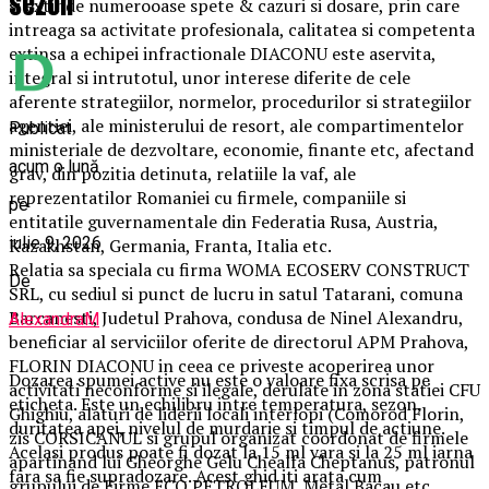
sezon
si extinde numerooase spete & cazuri si dosare, prin care
intreaga sa activitate profesionala, calitatea si competenta
extinsa a echipei infractionale DIACONU este aservita,
integral si intrutotul, unor interese diferite de cele
aferente strategiilor, normelor, procedurilor si strategiilor
agentiei, ale ministerului de resort, ale compartimentelor
Publicat
ministeriale de dezvoltare, economie, finante etc, afectand
acum o lună
grav, din pozitia detinuta, relatiile la vaf, ale
reprezentatilor Romaniei cu firmele, companiile si
pe
entitatile guvernamentale din Federatia Rusa, Austria,
iulie 9, 2026
Kazakhstan, Germania, Franta, Italia etc.
Relatia sa speciala cu firma WOMA ECOSERV CONSTRUCT
De
SRL, cu sediul si punct de lucru in satul Tatarani, comuna
Barcanesti, Judetul Prahova, condusa de Ninel Alexandru,
AlexandraM
beneficiar al serviciilor oferite de directorul APM Prahova,
FLORIN DIACONU in ceea ce priveste acoperirea unor
Dozarea spumei active nu este o valoare fixa scrisa pe
activitati neconforme si ilegale, derulate in zona statiei CFU
eticheta. Este un echilibru intre temperatura, sezon,
Ghighiu, alaturi de liderii locali interlopi (Comorod Florin,
duritatea apei, nivelul de murdarie si timpul de actiune.
zis CORSICANUL si grupul organizat coordonat de firmele
Acelasi produs poate fi dozat la 15 ml vara si la 25 ml iarna
apartinand lui Gheorghe Gelu Chealfa Cheptanus, patronul
fara sa fie supradozare. Acest ghid iti arata cum
grupului de Firme ECO PETROLEUM, Metal Bacau etc,