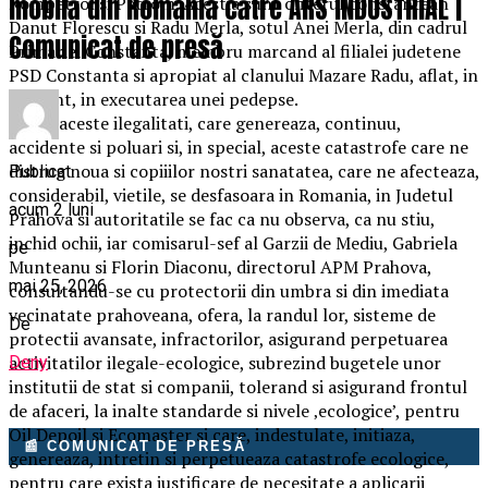
mobilă din România către ARS INDUSTRIAL |
Rompetrol si Petrom. Acestia sunt ofiterul constantean
Danut Florescu si Radu Merla, sotul Anei Merla, din cadrul
Comunicat de presă
Primariei Constanta, membru marcand al filialei judetene
PSD Constanta si apropiat al clanului Mazare Radu, aflat, in
prezent, in executarea unei pedepse.
Toate aceste ilegalitati, care genereaza, continuu,
accidente si poluari si, in special, aceste catastrofe care ne
distrug noua si copiiilor nostri sanatatea, care ne afecteaza,
Publicat
considerabil, vietile, se desfasoara in Romania, in Judetul
acum 2 luni
Prahova si autoritatile se fac ca nu observa, ca nu stiu,
inchid ochii, iar comisarul-sef al Garzii de Mediu, Gabriela
pe
Munteanu si Florin Diaconu, directorul APM Prahova,
mai 25, 2026
consultandu-se cu protectorii din umbra si din imediata
vecinatate prahoveana, ofera, la randul lor, sisteme de
De
protectii avansate, infractorilor, asigurand perpetuarea
activitatilor ilegale-ecologice, subrezind bugetele unor
Deny
institutii de stat si companii, tolerand si asigurand frontul
de afaceri, la inalte standarde si nivele ‚ecologice’, pentru
Oil Depoil si Ecomaster si care, indestulate, initiaza,
📰 COMUNICAT DE PRESĂ
genereaza, intretin si perpetueaza catastrofe ecologice,
pentru care exista justificare de necesitate a aplicarii