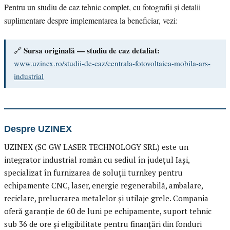
Pentru un studiu de caz tehnic complet, cu fotografii și detalii
suplimentare despre implementarea la beneficiar, vezi:
Sursa originală — studiu de caz detaliat:
🔗
www.uzinex.ro/studii-de-caz/centrala-fotovoltaica-mobila-ars-
industrial
Despre UZINEX
UZINEX (SC GW LASER TECHNOLOGY SRL) este un
integrator industrial român cu sediul în județul Iași,
specializat în furnizarea de soluții turnkey pentru
echipamente CNC, laser, energie regenerabilă, ambalare,
reciclare, prelucrarea metalelor și utilaje grele. Compania
oferă garanție de 60 de luni pe echipamente, suport tehnic
sub 36 de ore și eligibilitate pentru finanțări din fonduri