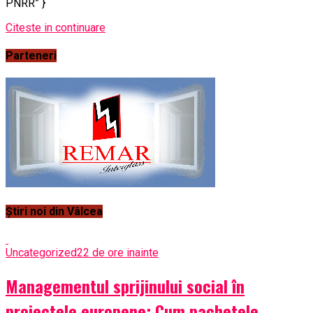
PNRR” }
Citeste in continuare
Parteneri
Știri noi din Vâlcea
Uncategorized
22 de ore inainte
Managementul sprijinului social în
proiectele europene: Cum pachetele