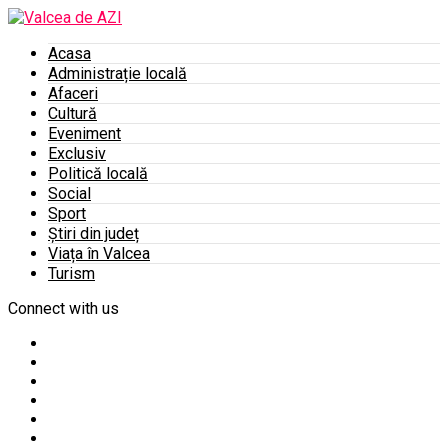
Acasa
Administrație locală
Afaceri
Cultură
Eveniment
Exclusiv
Politică locală
Social
Sport
Știri din județ
Viața în Valcea
Turism
Connect with us