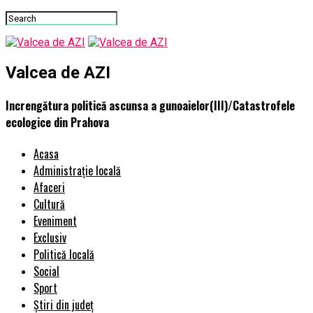
Valcea de AZI
Increngătura politică ascunsa a gunoaielor(III)/Catastrofele
ecologice din Prahova
Acasa
Administrație locală
Afaceri
Cultură
Eveniment
Exclusiv
Politică locală
Social
Sport
Știri din județ