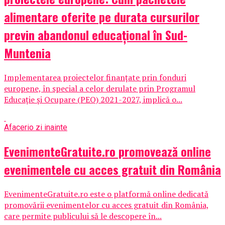
alimentare oferite pe durata cursurilor
previn abandonul educațional în Sud-
Muntenia
Implementarea proiectelor finanțate prin fonduri
europene, în special a celor derulate prin Programul
Educație și Ocupare (PEO) 2021-2027, implică o...
Afaceri
o zi inainte
EvenimenteGratuite.ro promovează online
evenimentele cu acces gratuit din România
EvenimenteGratuite.ro este o platformă online dedicată
promovării evenimentelor cu acces gratuit din România,
care permite publicului să le descopere în...