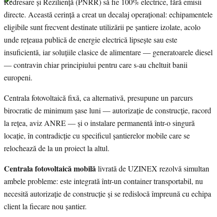
Redresare și Reziliență (PNRR) să fie 100% electrice, fără emisii
directe. Această cerință a creat un decalaj operațional: echipamentele
eligibile sunt frecvent destinate utilizării pe șantiere izolate, acolo
unde rețeaua publică de energie electrică lipsește sau este
insuficientă, iar soluțiile clasice de alimentare — generatoarele diesel
— contravin chiar principiului pentru care s-au cheltuit banii
europeni.
Centrala fotovoltaică fixă, ca alternativă, presupune un parcurs
birocratic de minimum șase luni — autorizație de construcție, racord
la rețea, aviz ANRE — și o instalare permanentă într-o singură
locație, în contradicție cu specificul șantierelor mobile care se
relochează de la un proiect la altul.
Centrala fotovoltaică mobilă
livrată de UZINEX rezolvă simultan
ambele probleme: este integrată într-un container transportabil, nu
necesită autorizație de construcție și se redislocă împreună cu echipa
client la fiecare nou șantier.