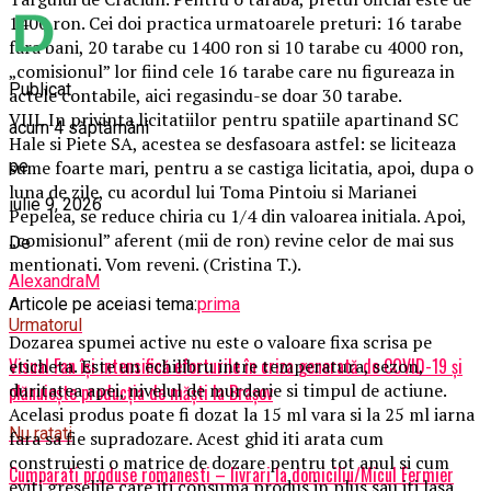
1400 ron. Cei doi practica urmatoarele preturi: 16 tarabe
fara bani, 20 tarabe cu 1400 ron si 10 tarabe cu 4000 ron,
„comisionul” lor fiind cele 16 tarabe care nu figureaza in
Publicat
actele contabile, aici regasindu-se doar 30 tarabe.
VIII. In privinta licitatiilor pentru spatiile apartinand SC
acum 4 săptămâni
Hale si Piete SA, acestea se desfasoara astfel: se liciteaza
pe
sume foarte mari, pentru a se castiga licitatia, apoi, dupa o
luna de zile, cu acordul lui Toma Pintoiu si Marianei
iulie 9, 2026
Pepelea, se reduce chiria cu 1/4 din valoarea initiala. Apoi,
„comisionul” aferent (mii de ron) revine celor de mai sus
De
mentionati. Vom reveni. (Cristina T.).
AlexandraM
Articole pe aceiasi tema:
prima
Urmatorul
Dozarea spumei active nu este o valoare fixa scrisa pe
Visual Fan își intensifică eforturile în criza generată de COVID-19 și
eticheta. Este un echilibru intre temperatura, sezon,
duritatea apei, nivelul de murdarie si timpul de actiune.
plănuiește producția de măști la Brașov
Acelasi produs poate fi dozat la 15 ml vara si la 25 ml iarna
Nu ratati
fara sa fie supradozare. Acest ghid iti arata cum
construiesti o matrice de dozare pentru tot anul si cum
Cumparati produse romanesti – livrari la domiciliu/Micul Fermier
eviti greselile care iti consuma produs in plus sau iti lasa