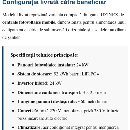
Configurația livrată către beneficiar
Modelul livrat reprezintă varianta compactă din gama UZINEX de
centrale fotovoltaice mobile
, dimensionată pentru alimentarea unui
echipament electric de subtraversări orizontale și a sculelor auxiliare
de șantier.
Specificații tehnice principale:
Panouri fotovoltaice instalate:
24 kW
Sistem de stocare:
52 kWh baterii LiFePO4
Invertor hibrid:
24 kW
Dimensiune container transport:
3 × 2,5 metri
Lungime panouri desfășurate:
~60 metri liniari
Conectică:
priză 220 V monofazic, priză 380 V trifazic,
priză încărcare auto electric
Climatizare:
aer condiționat integrat pentru menținerea