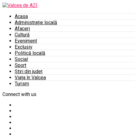
Acasa
Administrație locală
Afaceri
Cultură
Eveniment
Exclusiv
Politică locală
Social
Sport
Știri din județ
Viața în Valcea
Turism
Connect with us