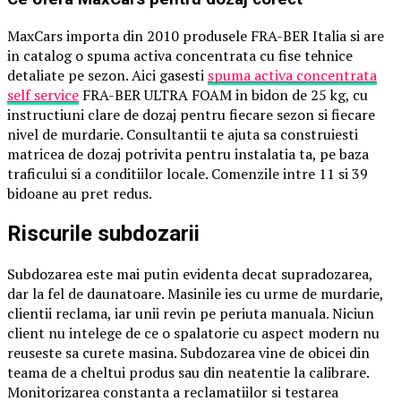
MaxCars importa din 2010 produsele FRA-BER Italia si are
in catalog o spuma activa concentrata cu fise tehnice
detaliate pe sezon. Aici gasesti
spuma activa concentrata
self service
FRA-BER ULTRA FOAM in bidon de 25 kg, cu
instructiuni clare de dozaj pentru fiecare sezon si fiecare
nivel de murdarie. Consultantii te ajuta sa construiesti
matricea de dozaj potrivita pentru instalatia ta, pe baza
traficului si a conditiilor locale. Comenzile intre 11 si 39
bidoane au pret redus.
Riscurile subdozarii
Subdozarea este mai putin evidenta decat supradozarea,
dar la fel de daunatoare. Masinile ies cu urme de murdarie,
clientii reclama, iar unii revin pe periuta manuala. Niciun
client nu intelege de ce o spalatorie cu aspect modern nu
reuseste sa curete masina. Subdozarea vine de obicei din
teama de a cheltui produs sau din neatentie la calibrare.
Monitorizarea constanta a reclamatiilor si testarea