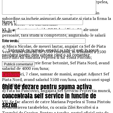
primesc lunar bani din acesta firma sunt Mariana Pepelea,
Toma Pintoiu si jurista Mihaela Pauna.
V. Directoarea Mariana Pepelea a obligat salariatii din
subordine sa incheie asigurari de sanatate si viata la firma la
Nume
*
care a lucrat – SC GENERALLI.
VI. S-au facut angajari la SC Hale si Piete SA ale unor
Email
*
persoane, fara studii si comptetnte, asigurandu-le salarii
foarte mari. Enumeram cateva exemple:
Site web
a) Misca Nicolae, de meseri lautar, angajat ca Sef de Piata
Salvează-mi numele, emailul și site-ul web în acest
Vest, avand salariul de 3500 ron/luna, in schimbul a 2500
navigator pentru data viitoare când o să comentez.
Euro dati lui Mariana Pepelea si lui Toma Pintoiu;
b) Cernat, de meserie fierar betonist, Sef Piata Nord, avand
salariul de 4000 ron/luna;
c) Pancovici, 7 clase, samsar de masini, angajat Adjunct Sef
Exclusiv
Piata Nord, avand salariul 3500 ron/luna, contra unei spagi
Ghid de dozare pentru spuma activa
de 1000 de Euro;
d) Fata lui Pancovici, angajata Sef Serviciu Protectia muncii,
concentrata self service in functie de
spaga 1000 Euro, etc
VII. Se fac afaceri de catre Mariana Pepelea si Toma Pintoiu
sezon
cu inchirierea tarabelelor, cu ocazia Zilei Recoltei si a
Targului de Craciun. Pentru o taraba, pretul oficial este de