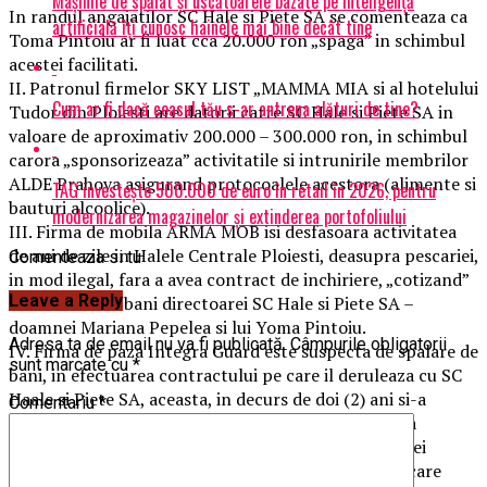
Mașinile de spălat și uscătoarele bazate pe inteligență
In randul angajatilor SC Hale si Piete SA se comenteaza ca
artificială îți cunosc hainele mai bine decât tine
Toma Pintoiu ar fi luat cca 20.000 ron „spaga” in schimbul
acestei facilitati.
II. Patronul firmelor SKY LIST „MAMMA MIA si al hotelului
Cum ar fi dacă ceasul tău s-ar antrena alături de tine?
Tudor din Ploiesti are datorii catre SC Hale si Piete SA in
valoare de aproximativ 200.000 – 300.000 ron, in schimbul
carora „sponsorizeaza” activitatile si intrunirile membrilor
ALDE Prahova asigurand protocoalele acestora (alimente si
TAG investește 500.000 de euro în retail în 2026, pentru
bauturi alcoolice).
modernizarea magazinelor și extinderea portofoliului
III. Firma de mobila ARMA MOB isi desfasoara activitatea
de ani de zile in Halele Centrale Ploiesti, deasupra pescariei,
Comenteaza si tu
in mod ilegal, fara a avea contract de inchiriere, „cotizand”
Leave a Reply
lunar sume de bani directoarei SC Hale si Piete SA –
doamnei Mariana Pepelea si lui Yoma Pintoiu.
Adresa ta de email nu va fi publicată.
Câmpurile obligatorii
IV. Firma de paza Integra Guard este suspecta de spalare de
sunt marcate cu
*
bani, in efectuarea contractului pe care il deruleaza cu SC
Haale si Piete SA, aceasta, in decurs de doi (2) ani si-a
Comentariu
*
schimbat de (3) trei ori numele firmei. Isi desfasoara
activitatea cu un numar mai mic de angajati decat cei
specificati in contract, avand si angajati fictivi, Cei care