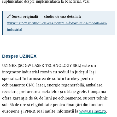
suplimentare despre implementarea la beneficiar, vezi:
Sursa originală — studiu de caz detaliat:
🔗
www.uzinex.ro/studii-de-caz/centrala-fotovoltaica-mobila-ars-
industrial
Despre UZINEX
UZINEX (SC GW LASER TECHNOLOGY SRL) este un
integrator industrial român cu sediul în județul Iași,
specializat în furnizarea de soluții turnkey pentru
echipamente CNC, laser, energie regenerabilă, ambalare,
reciclare, prelucrarea metalelor și utilaje grele. Compania
oferă garanție de 60 de luni pe echipamente, suport tehnic
sub 36 de ore și eligibilitate pentru finanțări din fonduri
europene și PNRR. Mai multe informații la
www.uzinex.ro
.