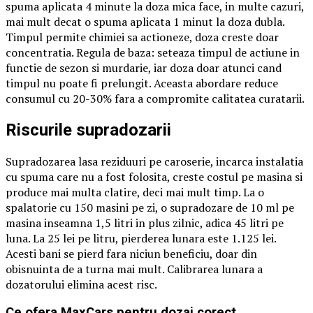
spuma aplicata 4 minute la doza mica face, in multe cazuri,
mai mult decat o spuma aplicata 1 minut la doza dubla.
Timpul permite chimiei sa actioneze, doza creste doar
concentratia. Regula de baza: seteaza timpul de actiune in
functie de sezon si murdarie, iar doza doar atunci cand
timpul nu poate fi prelungit. Aceasta abordare reduce
consumul cu 20-30% fara a compromite calitatea curatarii.
Riscurile supradozarii
Supradozarea lasa reziduuri pe caroserie, incarca instalatia
cu spuma care nu a fost folosita, creste costul pe masina si
produce mai multa clatire, deci mai mult timp. La o
spalatorie cu 150 masini pe zi, o supradozare de 10 ml pe
masina inseamna 1,5 litri in plus zilnic, adica 45 litri pe
luna. La 25 lei pe litru, pierderea lunara este 1.125 lei.
Acesti bani se pierd fara niciun beneficiu, doar din
obisnuinta de a turna mai mult. Calibrarea lunara a
dozatorului elimina acest risc.
Ce ofera MaxCars pentru dozaj corect