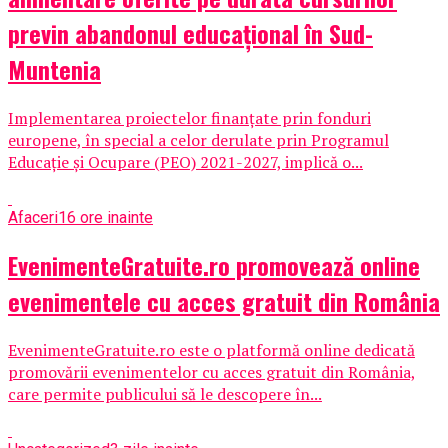
previn abandonul educațional în Sud-
Muntenia
Implementarea proiectelor finanțate prin fonduri
europene, în special a celor derulate prin Programul
Educație și Ocupare (PEO) 2021-2027, implică o...
Afaceri
16 ore inainte
EvenimenteGratuite.ro promovează online
evenimentele cu acces gratuit din România
EvenimenteGratuite.ro este o platformă online dedicată
promovării evenimentelor cu acces gratuit din România,
care permite publicului să le descopere în...