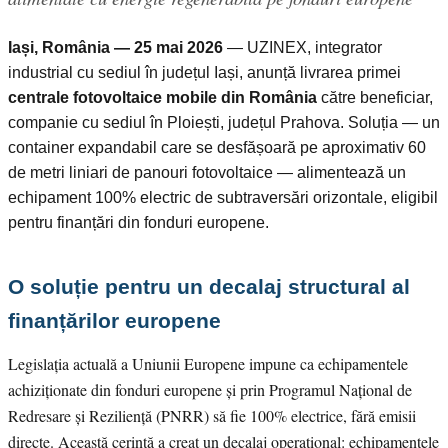
Iași, România — 25 mai 2026
— UZINEX, integrator
industrial cu sediul în județul Iași, anunță livrarea primei
centrale fotovoltaice mobile din România
către beneficiar,
companie cu sediul în Ploiești, județul Prahova. Soluția — un
container expandabil care se desfășoară pe aproximativ 60
de metri liniari de panouri fotovoltaice — alimentează un
echipament 100% electric de subtraversări orizontale, eligibil
pentru finanțări din fonduri europene.
O soluție pentru un decalaj structural al
finanțărilor europene
Legislația actuală a Uniunii Europene impune ca echipamentele
achiziționate din fonduri europene și prin Programul Național de
Redresare și Reziliență (PNRR) să fie 100% electrice, fără emisii
directe. Această cerință a creat un decalaj operațional: echipamentele