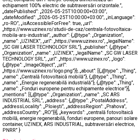
echipament 100% electric de subtraversări orizontale.”,
„datePublished”: „2026-05-25T10:00:00+03:00”,
„dateModified”: „2026-05-25T10:00:00+03:00”, „inLanguage”:
„ro-RO”, „isAccessibleForFree”: true, „url”:
„https://www.uzinex.ro/studii-de-caz/centrala-fotovoltaica-
mobila-ars-industrial”, „author”: {„@type”: „Organization”,
„name”: „UZINEX”, „url”: „https://www.uzinex.ro”, „legalName”:
„SC GW LASER TECHNOLOGY SRL”}, „publisher”: {„@type”:
„Organization”, „name”: „UZINEX”, „legalName”: „SC GW LASER
TECHNOLOGY SRL”, „url”: „https://www.uzinex.ro”, „logo”:
{„@type”: „ImageObject”, „url”:
„https://www.uzinex.ro/logo.png”}}, „about”: [{„@type”: „Thing”,
„name”: „Centrală fotovoltaică mobilă”}, {„@type”: „Thing”,
„name”: „Energie regenerabilă industrială”}, {„@type”: „Thing”,
„name”: „Fonduri europene pentru echipamente electrice”}],
„mentions”: [{„@type”: „Organization”, „name”: „SC ARS
INDUSTRIAL SRL”, „address”: {„@type”: „PostalAddress”,
„addressLocality”: „Ploiești”, „addressRegion”: „Prahova”,
„addressCountry”: „RO”}}], „keywords”: „centrală fotovoltaică
mobilă, energie regenerabilă, fonduri europene, panouri solare
container, UZINEX, ARS INDUSTRIAL, subtraversări electrice,
PNRR” }