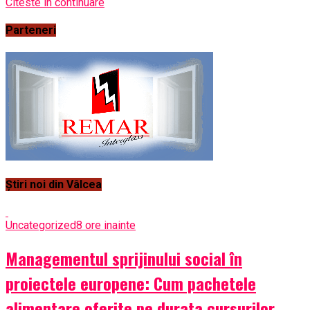
Citeste in continuare
Parteneri
Știri noi din Vâlcea
Uncategorized
8 ore inainte
Managementul sprijinului social în
proiectele europene: Cum pachetele
alimentare oferite pe durata cursurilor