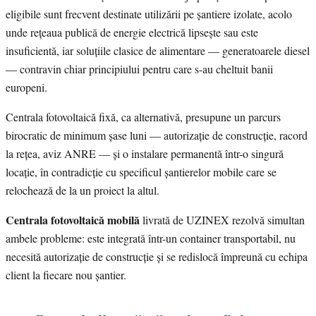
eligibile sunt frecvent destinate utilizării pe șantiere izolate, acolo
unde rețeaua publică de energie electrică lipsește sau este
insuficientă, iar soluțiile clasice de alimentare — generatoarele diesel
— contravin chiar principiului pentru care s-au cheltuit banii
europeni.
Centrala fotovoltaică fixă, ca alternativă, presupune un parcurs
birocratic de minimum șase luni — autorizație de construcție, racord
la rețea, aviz ANRE — și o instalare permanentă într-o singură
locație, în contradicție cu specificul șantierelor mobile care se
relochează de la un proiect la altul.
Centrala fotovoltaică mobilă
livrată de UZINEX rezolvă simultan
ambele probleme: este integrată într-un container transportabil, nu
necesită autorizație de construcție și se redislocă împreună cu echipa
client la fiecare nou șantier.