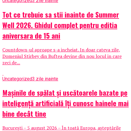
Uncategorized
3 zile inainte
Tot ce trebuie sa stii inainte de Summer
Well 2026. Ghidul complet pentru editia
aniversara de 15 ani
Countdown-ul aproape s-a incheiat. In doar cateva zile,
Domeniul Stirbey din Buftea devine din nou locul in care
zeci de...
Uncategorized
3 zile inainte
Mașinile de spălat și uscătoarele bazate pe
inteligență artificială îți cunosc hainele mai
bine decât tine
București – 5 august 2026 – În toată Europa, așteptările