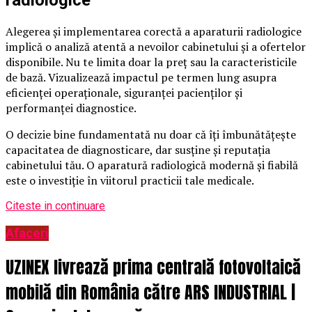
radiologice
Alegerea și implementarea corectă a aparaturii radiologice
implică o analiză atentă a nevoilor cabinetului și a ofertelor
disponibile. Nu te limita doar la preț sau la caracteristicile
de bază. Vizualizează impactul pe termen lung asupra
eficienței operaționale, siguranței pacienților și
performanței diagnostice.
O decizie bine fundamentată nu doar că îți îmbunătățește
capacitatea de diagnosticare, dar susține și reputația
cabinetului tău. O aparatură radiologică modernă și fiabilă
este o investiție în viitorul practicii tale medicale.
Citeste in continuare
Afaceri
UZINEX livrează prima centrală fotovoltaică
mobilă din România către ARS INDUSTRIAL |