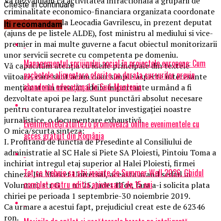
Va dezvaluiam ca activitatea infractionala a gruparii de
Citeste in continuare
criminalitate economico-financiara organizata coordonate
de Yubi si Gratiela Leocadia Gavrilescu, in prezent deputat
Iti recomandam
(ajuns de pe listele ALDE), fost ministru al mediului si vice-
premier in mai multe guverne a facut obiectul monitorizarii
unor servicii secrete cu competenta pe domeniu.
Managementul sprijinului social în proiectele europene: Cum
Vă capacităm atenția cu ideile principale din textele
pachetele alimentare oferite pe durata cursurilor previn
viitoare, care sunt acum doar simple aspecte interesante
abandonul educațional în Sud-Muntenia
menţionate în treacăt, ideile importante urmând a fi
dezvoltate apoi pe larg. Sunt punctări absolut necesare
pentru conturarea rezultatelor investigației noastre
jurnalistice, o documentare exhaustivă.
EvenimenteGratuite.ro promovează online evenimentele cu
O mica/scurta sinteza:
acces gratuit din România
I. Profitand de functia de Presedinte al Consiliului de
administratie al SC Hale si Piete SA Ploiesti, Pintoiu Toma a
inchiriat intregul etaj superior al Halei Ploiesti, firmei
Tot ce trebuie sa stii inainte de Summer Well 2026. Ghidul
chineze Jin Market Universal, aceasta avand sediul in
complet pentru editia aniversara de 15 ani
Voluntari, str G___ nr 25, judet Ilfov, fara a-i solicita plata
chiriei pe perioada 1 septembrie-30 noiembrie 2019.
Ca urmare a acestui fapt, prejudiciul creat este de 62346
ron.