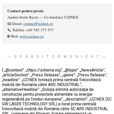
Contact pentru presă:
Andrei-Sorin Baciu — Co-fondator UZINEX
📧 Email:
contact@uzinex.ro
📞 Telefon: +40 785 377 577
🌐 Web:
www.uzinex.ro
— S F Â R Ș I T C O M U N I C A T —
{ „@context”: „https://schema.org”, „@type”: „NewsArticle”,
„articleSection”: „Press Release”, „genre”: „Press Release”,
„headline”: „UZINEX livrează prima centrală fotovoltaică
mobilă din România către ARS INDUSTRIAL”,
„alternativeHeadline”: „Soluția elimină autorizația de
construcție pentru proiectele alimentate cu energie
regenerabilă pe fonduri europene”, „description”: „UZINEX (SC
GW LASER TECHNOLOGY SRL) a livrat prima centrală
fotovoltaică mobilă din România către SC ARS INDUSTRIAL
SRL, companie din Ploiești. Soluția alimentează un