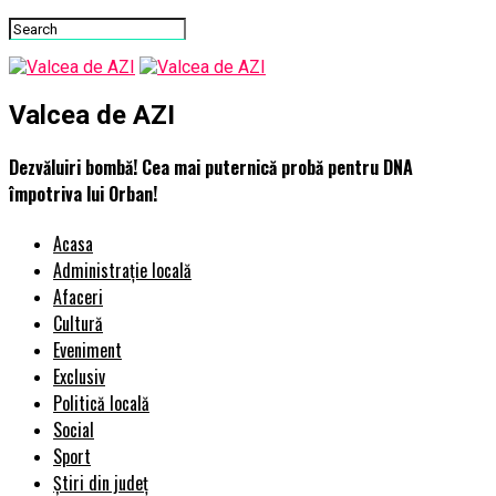
Valcea de AZI
Dezvăluiri bombă! Cea mai puternică probă pentru DNA
împotriva lui Orban!
Acasa
Administrație locală
Afaceri
Cultură
Eveniment
Exclusiv
Politică locală
Social
Sport
Știri din județ