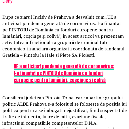
Deny
Dupa ce ziarul Incisiv de Prahova a dezvaluit cum „UE a
anticipat pandemia generată de coronavirus: l-a finanțat
pe PINTOIU de România cu fonduri europene pentru
lumânări, coșciuge și colivă”, in acest articol va prezentam
activitatea infractionala a gruparii de criminalitate
economico-financiara organizata coordonata de tandemul
Gratiela – Pintoiu la Hale si Piete SA Ploiesti.
UE a anticipat pandemia generată de coronavirus:
l-a finanțat pe PINTOIU de România cu fonduri
europene pentru lumânări, coșciuge și colivă
Consilierul judetean Pintoiu Toma, care apartine grupului
politic ALDE Prahova s-a folosit si se foloseste de pozitia lui
politica pentru a se imbogati nejustificat, fiind suspectat de
trafic de influenta, luare de mita, evaziune fiscala,
infractiuni compatibile competentelor D.N.A.