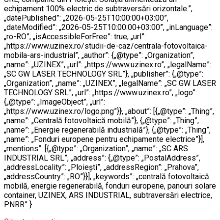
echipament 100% electric de subtraversări orizontale.”,
„datePublished”: „2026-05-25T10:00:00+03:00”,
„dateModified”: „2026-05-25T10:00:00+03:00”, „inLanguage”:
„ro-RO”, „isAccessibleForFree”: true, „url”:
„https://www.uzinex.ro/studii-de-caz/centrala-fotovoltaica-
mobila-ars-industrial”, „author”: {„@type”: „Organization”,
„name”: „UZINEX”, „url”: „https://www.uzinex.ro”, „legalName”:
„SC GW LASER TECHNOLOGY SRL”}, „publisher”: {„@type”:
„Organization”, „name”: „UZINEX”, „legalName”: „SC GW LASER
TECHNOLOGY SRL”, „url”: „https://www.uzinex.ro”, „logo”:
{„@type”: „ImageObject”, „url”:
„https://www.uzinex.ro/logo.png”}}, „about”: [{„@type”: „Thing”,
„name”: „Centrală fotovoltaică mobilă”}, {„@type”: „Thing”,
„name”: „Energie regenerabilă industrială”}, {„@type”: „Thing”,
„name”: „Fonduri europene pentru echipamente electrice”}],
„mentions”: [{„@type”: „Organization”, „name”: „SC ARS
INDUSTRIAL SRL”, „address”: {„@type”: „PostalAddress”,
„addressLocality”: „Ploiești”, „addressRegion”: „Prahova”,
„addressCountry”: „RO”}}], „keywords”: „centrală fotovoltaică
mobilă, energie regenerabilă, fonduri europene, panouri solare
container, UZINEX, ARS INDUSTRIAL, subtraversări electrice,
PNRR” }