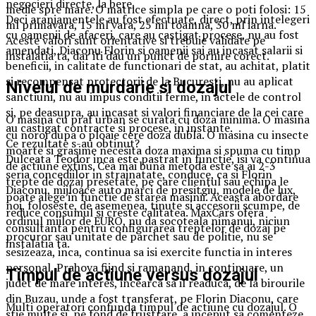
negocieri directe, la bere.
medie spre mare. O matrice simpla pe care o poti folosi: 15
Deci aranjamentele au fost efectuate, direct, prin intelegeri
ml primavara, 15 ml vara, 25 ml toamna, 30 ml iarna.
cu oamenii de afaceri, care au castigat procese, nu au fost
Aceste valori sunt orientative si trebuie validate pe
amendati, Diaconu Florin si oamenii sai au incasat salarii si
instalatia ta, dar iti dau un punct de pornire corect.
beneficii, in calitate de functionari de stat, au achitat, platit
si recompensat protectorii de la Bucuresti, nu au aplicat
Nivelul de murdarie si dozajul
sanctiuni, nu au impus conditii ferme, in actele de control
si, pe deasupra, au incasat si valori financiare de la cei care
O masina cu praf urban se curata cu doza minima. O masina
au castigat contracte si procese, in instante.
cu noroi dupa o ploaie cere doza dubla. O masina cu insecte
Ce rezultate s-au obtinut?
moarte si grasime necesita doza maxima si spuma cu timp
Dulceata Teodor inca este pastrat in functie, isi va continua
de actiune extins. Cea mai buna metoda este sa ai 2-3
seria concediilor in strainatate, conduce, ca si Florin
trepte de dozaj presetate, pe care clientul sau echipa le
Diaconu, mijloace auto marci de presitgiu, modele de lux,
poate alege in functie de starea masinii. Aceasta abordare
noi, foloseste, de asemenea, tinute si accesorii scumpe, de
reduce consumul si creste calitatea. MaxCars ofera
ordinul miilor de EURO, nu da socoteala nimanui, niciun
consultanta pentru configurarea treptelor de dozaj pe
procuror sau unitate de parchet sau de politie, nu se
instalatia ta.
sesizeaza, inca, continua sa isi exercite functia in interes
personal, Prahova fiind si ramanand, in continuare, un
Timpul de actiune versus dozajul
judet de mare interes, incearca sa il readuca, de la birourile
din Buzau, unde a fost transferat, pe Florin Diaconu, care
Multi operatori confunda timpul de actiune cu dozajul. O
stie multe si, pe fond de frustrare, a inceput sa comenteze,