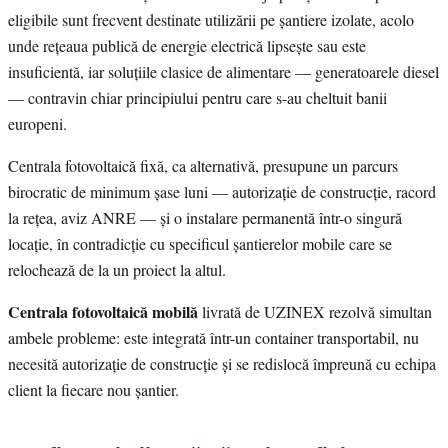
eligibile sunt frecvent destinate utilizării pe șantiere izolate, acolo
unde rețeaua publică de energie electrică lipsește sau este
insuficientă, iar soluțiile clasice de alimentare — generatoarele diesel
— contravin chiar principiului pentru care s-au cheltuit banii
europeni.
Centrala fotovoltaică fixă, ca alternativă, presupune un parcurs
birocratic de minimum șase luni — autorizație de construcție, racord
la rețea, aviz ANRE — și o instalare permanentă într-o singură
locație, în contradicție cu specificul șantierelor mobile care se
relochează de la un proiect la altul.
Centrala fotovoltaică mobilă
livrată de UZINEX rezolvă simultan
ambele probleme: este integrată într-un container transportabil, nu
necesită autorizație de construcție și se redislocă împreună cu echipa
client la fiecare nou șantier.