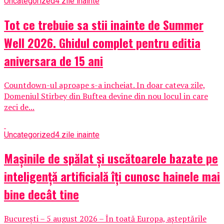
Uncategorized
4 zile inainte
Tot ce trebuie sa stii inainte de Summer
Well 2026. Ghidul complet pentru editia
aniversara de 15 ani
Countdown-ul aproape s-a incheiat. In doar cateva zile,
Domeniul Stirbey din Buftea devine din nou locul in care
zeci de...
Uncategorized
4 zile inainte
Mașinile de spălat și uscătoarele bazate pe
inteligență artificială îți cunosc hainele mai
bine decât tine
București – 5 august 2026 – În toată Europa, așteptările