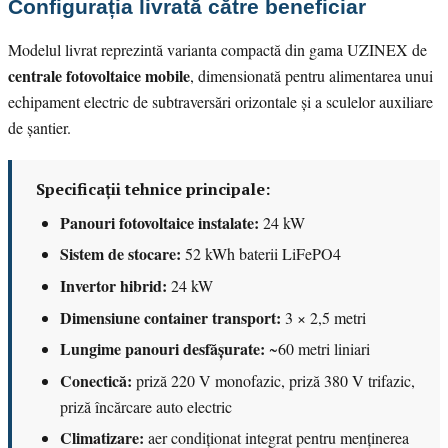
Configurația livrată către beneficiar
Modelul livrat reprezintă varianta compactă din gama UZINEX de
centrale fotovoltaice mobile
, dimensionată pentru alimentarea unui
echipament electric de subtraversări orizontale și a sculelor auxiliare
de șantier.
Specificații tehnice principale:
Panouri fotovoltaice instalate:
24 kW
Sistem de stocare:
52 kWh baterii LiFePO4
Invertor hibrid:
24 kW
Dimensiune container transport:
3 × 2,5 metri
Lungime panouri desfășurate:
~60 metri liniari
Conectică:
priză 220 V monofazic, priză 380 V trifazic,
priză încărcare auto electric
Climatizare:
aer condiționat integrat pentru menținerea