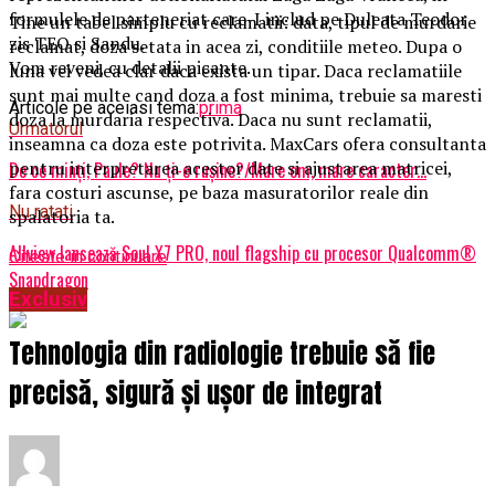
formulele de parteneriat care-I includ pe Duleata Teodor
Tine un tabel simplu cu reclamatii: data, tipul de murdarie
zis TEO si Sandu.
reclamat, doza setata in acea zi, conditiile meteo. Dupa o
Vom reveni, cu detalii picante.
luna vei vedea clar daca exista un tipar. Daca reclamatiile
sunt mai multe cand doza a fost minima, trebuie sa maresti
Articole pe aceiasi tema:
prima
doza la murdaria respectiva. Daca nu sunt reclamatii,
Urmatorul
inseamna ca doza este potrivita. MaxCars ofera consultanta
pentru interpretarea acestor date si ajustarea matricei,
De ce minți, Paule? Nu ți-e rușine?/Mare om, mare caracter…
fara costuri ascunse, pe baza masuratorilor reale din
Nu ratati
spalatoria ta.
Allview lansează Soul X7 PRO, noul flagship cu procesor Qualcomm®
Citeste in continuare
Snapdragon
Exclusiv
Tehnologia din radiologie trebuie să fie
precisă, sigură și ușor de integrat