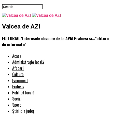
Valcea de AZI
EDITORIAL/Interesele obscure de la APM Prahova si…”ofiterii
de informatii”
Acasa
Administrație locală
Afaceri
Cultură
Eveniment
Exclusiv
Politică locală
Social
Sport
Știri din județ