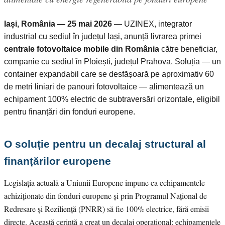
Iași, România — 25 mai 2026
— UZINEX, integrator
industrial cu sediul în județul Iași, anunță livrarea primei
centrale fotovoltaice mobile din România
către beneficiar,
companie cu sediul în Ploiești, județul Prahova. Soluția — un
container expandabil care se desfășoară pe aproximativ 60
de metri liniari de panouri fotovoltaice — alimentează un
echipament 100% electric de subtraversări orizontale, eligibil
pentru finanțări din fonduri europene.
O soluție pentru un decalaj structural al
finanțărilor europene
Legislația actuală a Uniunii Europene impune ca echipamentele
achiziționate din fonduri europene și prin Programul Național de
Redresare și Reziliență (PNRR) să fie 100% electrice, fără emisii
directe. Această cerință a creat un decalaj operațional: echipamentele