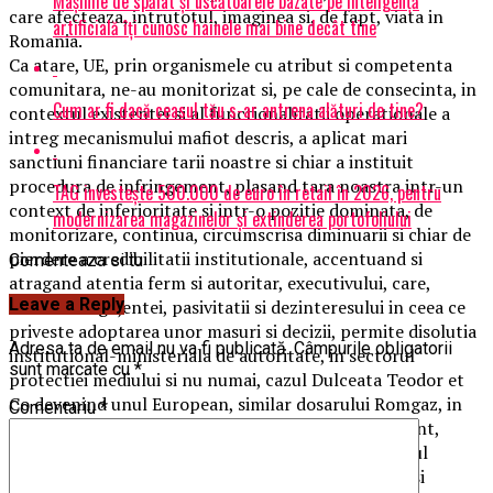
Mașinile de spălat și uscătoarele bazate pe inteligență
care afecteaza, intrutotul, imaginea si, de fapt, viata in
artificială îți cunosc hainele mai bine decât tine
Romania.
Ca atare, UE, prin organismele cu atribut si competenta
comunitara, ne-au monitorizat si, pe cale de consecinta, in
Cum ar fi dacă ceasul tău s-ar antrena alături de tine?
contextul existentei si al functionalitatii operationale a
intreg mecanismului mafiot descris, a aplicat mari
sanctiuni financiare tarii noastre si chiar a instituit
procedura de infringement, plasand tara noastra intr-un
TAG investește 500.000 de euro în retail în 2026, pentru
context de inferioritate si intr-o pozitie dominata, de
modernizarea magazinelor și extinderea portofoliului
monitorizare, continua, circumscrisa diminuarii si chiar de
pierdere a credibilitatii institutionale, accentuand si
Comenteaza si tu
atragand atentia ferm si autoritar, executivului, care,
Leave a Reply
datorita neglijentei, pasivitatii si dezinteresului in ceea ce
priveste adoptarea unor masuri si decizii, permite disolutia
Adresa ta de email nu va fi publicată.
Câmpurile obligatorii
institutional-ministeriala de autoritate, in sectorul
sunt marcate cu
*
protectiei mediului si nu numai, cazul Dulceata Teodor et
Co devenind unul European, similar dosarului Romgaz, in
Comentariu
*
mandatul Adrian Constantin Volintiru in care, recent,
autoritatile romane au esuat, arestand denuntatorul
presedintelui acestei companii de stat, fiind salvat si