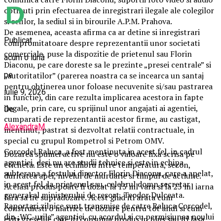
obtinuti prin efectuarea de inregistrari ilegale ale colegilor
si sefilor, la sediul si in birourile A.P.M. Prahova.
De asemenea, aceasta afirma ca ar detine si inregistrari
Publicat
compromitatoare despre reprezentantii unor societati
comerciale, puse la dispozitie de prietenul sau Florin
acum o lună
Diaconu, pe care doreste sa le prezinte „presei centrale” si
pe
„autoritatilor” (parerea noastra ca se incearca un santaj
pentru obtinerea unor foloase necuvenite si/sau pastrarea
iulie 9, 2026
in functie), din care rezulta implicarea acestora in fapte
ilegale, prin care, cu sprijinul unor angajati ai agentiei,
De
cumparati de reprezentantii acestor firme, au castigat,
AlexandraM
mentinut, pastrat si dezvoltat relatii contractuale, in
special cu grupul Rompetrol si Petrom OMV.
Corcodel Raluca, a fost mentinuta in acest fel, in cadrul
Dozarea spumei active nu este o valoare fixa scrisa pe
agentiei, desi nu are studii tehnice si este in echipa
eticheta. Este un echilibru intre temperatura, sezon,
subterana a fostului director Florin Diaconu, care a apelat,
duritatea apei, nivelul de murdarie si timpul de actiune.
in acest fel, la prietenul sau, celebrul domn secretar
Acelasi produs poate fi dozat la 15 ml vara si la 25 ml iarna
general al ministerului de resort, Teodor Dulceata.
fara sa fie supradozare. Acest ghid iti arata cum
Raportari zilnice sunt transmise de catre Raluca Corcodel,
construiesti o matrice de dozare pentru tot anul si cum
din „WC-urile” agentiei, cu acordul si cu permisiunea noului
eviti greselile care iti consuma produs in plus sau iti lasa