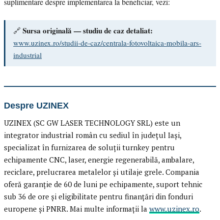
suplimentare despre implementarea la beneficiar, vezi:
Sursa originală — studiu de caz detaliat:
🔗
www.uzinex.ro/studii-de-caz/centrala-fotovoltaica-mobila-ars-
industrial
Despre UZINEX
UZINEX (SC GW LASER TECHNOLOGY SRL) este un
integrator industrial român cu sediul în județul Iași,
specializat în furnizarea de soluții turnkey pentru
echipamente CNC, laser, energie regenerabilă, ambalare,
reciclare, prelucrarea metalelor și utilaje grele. Compania
oferă garanție de 60 de luni pe echipamente, suport tehnic
sub 36 de ore și eligibilitate pentru finanțări din fonduri
europene și PNRR. Mai multe informații la
www.uzinex.ro
.