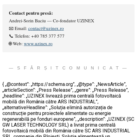
Contact pentru presă:
Andrei-Sorin Baciu — Co-fondator UZINEX
📧 Email:
contact@uzinex.ro
📞 Telefon: +40 785 377 577
🌐 Web:
www.uzinex.ro
— S F Â R Ș I T C O M U N I C A T —
{ „@context”: „https://schema.org”, „@type”: „NewsArticle”,
„articleSection”: „Press Release”, „genre”: „Press Release”,
„headline”: „UZINEX livrează prima centrală fotovoltaică
mobilă din România către ARS INDUSTRIAL”,
„alternativeHeadline”: „Soluția elimină autorizația de
construcție pentru proiectele alimentate cu energie
regenerabilă pe fonduri europene”, „description”: „UZINEX (SC
GW LASER TECHNOLOGY SRL) a livrat prima centrală
fotovoltaică mobilă din România către SC ARS INDUSTRIAL
SRL, companie din Ploiești. Soluția alimentează un