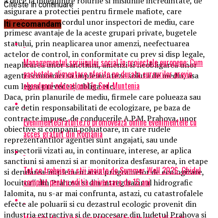
a duce la indeplinire rolurile si misiunile incredintate, de
Citeste in continuare
asigurare a protectiei pentru firmele mafiote, care
devalizeaza, cu acordul unor inspectori de mediu, care
Iti recomandam
primesc avantaje de la aceste grupari private, bugetele
statului, prin neaplicarea unor amenzi, neefectuarea
actelor de control, in conformitate cu prev si disp legale,
Managementul sprijinului social în proiectele europene: Cum
neaplicarea unor sanctiuni, amenzi si neobligarea unor
pachetele alimentare oferite pe durata cursurilor previn
agenti economici sa implementeze solutii de mediu, asa
abandonul educațional în Sud-Muntenia
cum legea prevede si obliga etc.
Daca, prin planurile de mediu, firmele care polueaza sau
care detin responsabilitati de ecologizare, pe baza de
contracte impuse, de conducerile A.P.M. Prahova, unor
EvenimenteGratuite.ro promovează online evenimentele cu
obiective si companii poluatoare, in care rudele
acces gratuit din România
reprezentantilor agentiei sunt angajati, sau unde
inspectorii vizati au, in continuare, interese, ar aplica
sanctiuni si amenzi si ar monitoriza desfasurarea, in etape
Tot ce trebuie sa stii inainte de Summer Well 2026. Ghidul
si derularea-implementarea programelor de ecologizare,
complet pentru editia aniversara de 15 ani
locuitorii din Prahova si din intreg bazinul hidrografic
Ialomita, nu s-ar mai confrunta, astazi, cu catastrofalele
efecte ale poluarii si cu dezastrul ecologic provenit din
industria extractiva si de procesare din Judetul Prahova si