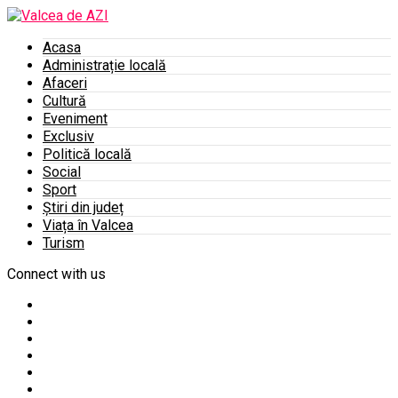
Acasa
Administrație locală
Afaceri
Cultură
Eveniment
Exclusiv
Politică locală
Social
Sport
Știri din județ
Viața în Valcea
Turism
Connect with us