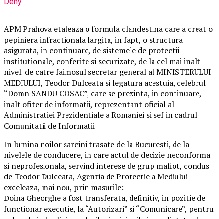
Deny
APM Prahova etaleaza o formula clandestina care a creat o
pepiniera infractionala largita, in fapt, o structura
asigurata, in continuare, de sistemele de protectii
institutionale, conferite si securizate, de la cel mai inalt
nivel, de catre faimosul secretar general al MINISTERULUI
MEDIULUI, Teodor Dulceata si legatura acestuia, celebrul
“Domn SANDU COSAC”, care se prezinta, in continuare,
inalt ofiter de informatii, reprezentant oficial al
Administratiei Prezidentiale a Romaniei si sef in cadrul
Comunitatii de Informatii
In lumina noilor sarcini trasate de la Bucuresti, de la
nivelele de conducere, in care actul de decizie neconforma
si neprofesionala, servind interese de grup mafiot, condus
de Teodor Dulceata, Agentia de Protectie a Mediului
exceleaza, mai nou, prin masurile:
Doina Gheorghe a fost transferata, definitiv, in pozitie de
functionar executie, la “Autorizari” si “Comunicare”, pentru