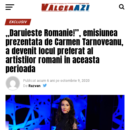
EXCLUSIV
„Daruieste Romanie!”, emisiunea
prezentata de Carmen Tarnoveanu,
a devenit locul preferat al
artistilor romani in aceasta
perioada
Publicat
acum 6 ani
pe
octombrie 9, 2020
De
Razvan