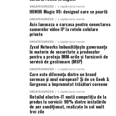
Mobilitate:
roți tip off-road pentru deplasare
UNCATEGORIZED
o săptămână inainte
pe teren accidentat
HONOR Magic V6: designul care se poartă
UNCATEGORIZED
o săptămână inainte
Axis lanseaza o carcasa pentru conectarea
Configurația conectică a fost dimensionată conform cerințelor
camerelor video IP la retele celulare
private
beneficiarului. La cerere, modelul poate fi extins cu prize
suplimentare, sisteme de iluminat exterior, monitorizare la
UNCATEGORIZED
o săptămână inainte
Zyxel Networks îmbunătățește guvernanța
distanță și conectivitate GSM.
în materie de securitate a produselor
pentru a proteja IMM-urile și furnizorii de
servicii de gestionare (MSP)
Gama completă: de la 3 metri la 12 metri
UNCATEGORIZED
o săptămână inainte
lungime container
Care este diferența dintre un brand
coreean și unul european? Și de ce Geek &
Modelul livrat către beneficiar reprezintă varianta de intrare a
Gorgeous a împrumutat trăsături coreene
centrale fotovoltaice
gamei UZINEX. Producătorul oferă
UNCATEGORIZED
o săptămână inainte
mobile
în configurații adaptate volumului de consum al fiecărui
Retailul electro-IT mută competiția de la
produs la servicii: 90% dintre instalările
client, de la modelul compact până la containerul industrial 40 ft.
de aer condiționat, realizate în cel mult
trei zile
La capătul superior al gamei, containerul de 12 metri lungime