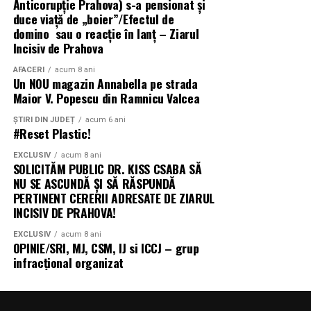
Anticorupţie Prahova) s-a pensionat și
Evenimente outdoor și festivaluri
duce viață de „boier”/Efectul de
domino sau o reacție în lanț – Ziarul
Operațiuni de ajutor umanitar în zone fără
Incisiv de Prahova
infrastructură energetică
AFACERI
acum 8 ani
Un NOU magazin Annabella pe strada
Maior V. Popescu din Ramnicu Valcea
„Există un decalaj
structural între
ȘTIRI DIN JUDEȚ
acum 6 ani
#Reset Plastic!
cerințele actuale ale
EXCLUSIV
acum 8 ani
fondurilor europene —
SOLICITĂM PUBLIC DR. KISS CSABA SĂ
NU SE ASCUNDĂ ȘI SĂ RĂSPUNDĂ
care impun
PERTINENT CERERII ADRESATE DE ZIARUL
INCISIV DE PRAHOVA!
echipamente 100%
electrice — și
EXCLUSIV
acum 8 ani
OPINIE/SRI, MJ, CSM, IJ si ICCJ – grup
capacitatea reală a
infracțional organizat
infrastructurii de a livra