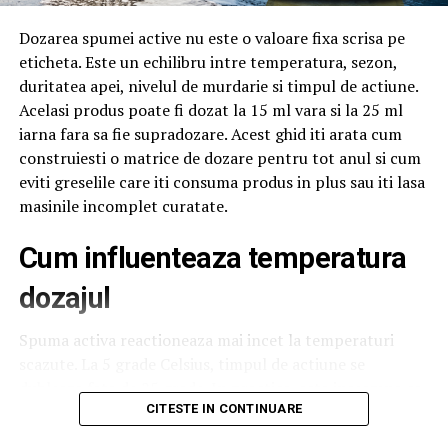
Despre a darui? Asa daruiesc eu muzica.”
declara
Ovidiu Lipan Tandarica.
Dozarea spumei active nu este o valoare fixa scrisa pe
eticheta. Este un echilibru intre temperatura, sezon,
Aparitia in platou a actorul Dragos Huluba il surprinde
duritatea apei, nivelul de murdarie si timpul de actiune.
si il bucura in mod vadit, insa cea mai mare surpriza
Acelasi produs poate fi dozat la 15 ml vara si la 25 ml
pentru Ovidiu Lipan Tandarica este reintalnirea cu
iarna fara sa fie supradozare. Acest ghid iti arata cum
Ianna Novac, cu care a avut chiar de curand o frumoasa
construiesti o matrice de dozare pentru tot anul si cum
colaborare.
eviti greselile care iti consuma produs in plus sau iti lasa
masinile incomplet curatate.
In cadrul acestei a doua editii a emisiunii „Daruieste,
Romanie!”, frumoasa si talentata artista moldoveanca
Cum influenteaza temperatura
lanseaza, in premiera pentru romanii din strainatate,
dozajul
cea mai recenta melodie a ei: „Mi-e dor!”, la care a lucrat
aproape doi ani.
Spuma activa reactioneaza mai incet la temperaturi
Ianna Novac
: „Carmen, ma bucur ca am revenit la
scazute. La 5 grade Celsius, timpul de actiune se
emisiunea ta, ai cea mai eleganta si onoranta
dubleaza fata de 25 grade. In practica, asta inseamna ca
emisiune pentru noi, artistii. Eu spun, in primul rand,
iarna nu trebuie sa cresti doza, ci timpul de contact.
CITESTE IN CONTINUARE
pentru mine. Ca soprana de pop-opera, eu nu
Multe instalatii moderne permit setarea timpului de