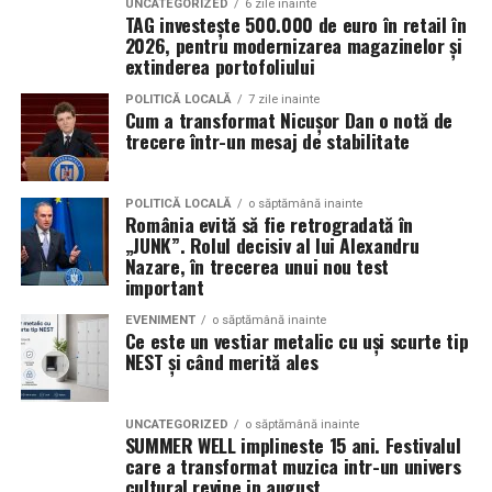
UNCATEGORIZED
6 zile inainte
TAG investește 500.000 de euro în retail în
Specificații tehnice principale:
2026, pentru modernizarea magazinelor și
Panouri fotovoltaice instalate:
extinderea portofoliului
24 kW
POLITICĂ LOCALĂ
7 zile inainte
Sistem de stocare:
52 kWh baterii LiFePO4
Cum a transformat Nicușor Dan o notă de
trecere într-un mesaj de stabilitate
Invertor hibrid:
24 kW
Dimensiune container transport:
3 × 2,5
POLITICĂ LOCALĂ
o săptămână inainte
România evită să fie retrogradată în
metri
„JUNK”. Rolul decisiv al lui Alexandru
Nazare, în trecerea unui nou test
Lungime panouri desfășurate:
~60 metri
important
liniari
EVENIMENT
o săptămână inainte
Ce este un vestiar metalic cu uși scurte tip
Conectică:
priză 220 V monofazic, priză
NEST și când merită ales
380 V trifazic, priză încărcare auto electric
Climatizare:
aer condiționat integrat pentru
UNCATEGORIZED
o săptămână inainte
SUMMER WELL implineste 15 ani. Festivalul
menținerea bateriilor la temperatură optimă
care a transformat muzica intr-un univers
cultural revine in august