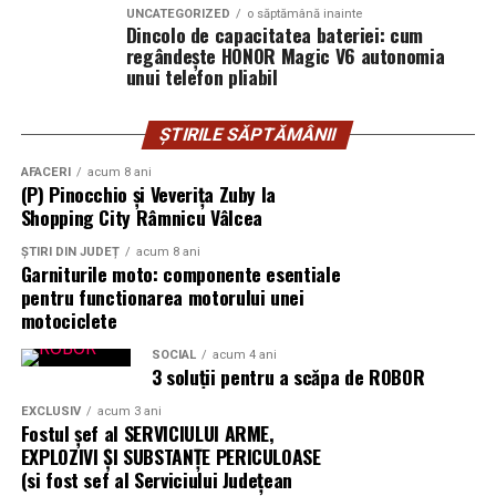
poate găzdui până la 160 kW panouri fotovoltaice instalate și 620
UNCATEGORIZED
o săptămână inainte
Dincolo de capacitatea bateriei: cum
kWh capacitate de stocare — o autonomie comparabilă cu o
regândește HONOR Magic V6 autonomia
microcentrală fixă, fără constrângerile birocratice ale acesteia.
unui telefon pliabil
Toate variantele sunt customizabile pe specificul fiecărui proiect.
ȘTIRILE SĂPTĂMÂNII
Aplicații dincolo de șantierele civile
AFACERI
acum 8 ani
(P) Pinocchio și Veverița Zuby la
centrală fotovoltaică mobilă
O
este o soluție multi-funcțională.
Shopping City Râmnicu Vâlcea
Aplicațiile identificate de UZINEX includ:
ȘTIRI DIN JUDEȚ
acum 8 ani
Garniturile moto: componente esentiale
Șantiere de construcții civile și lucrări edilitare
pentru functionarea motorului unei
motociclete
Echipamente electrice alimentate pe fonduri europene
SOCIAL
acum 4 ani
și PNRR
3 soluții pentru a scăpa de ROBOR
Operațiuni militare și tabere temporare
EXCLUSIV
acum 3 ani
Fostul șef al SERVICIULUI ARME,
EXPLOZIVI ŞI SUBSTANŢE PERICULOASE
Stații mobile de încărcare auto electric
(si fost sef al Serviciului Judeţean