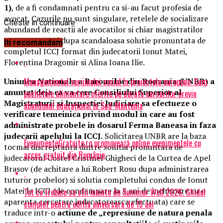
1)
, de a fi condamnati pentru ca si-au facut profesia de
avocat. Cazurile nu sunt singulare, retelele de socializare
Citeste in continuare
abundand de reactii ale avocatilor si chiar magistratilor
care cer masuri dupa scandaloasa solutie pronuntata de
Iti recomandam
completul ICCJ format din judecatorii Ionut Matei,
Florentina Dragomir si Alina Ioana Ilie.
Managementul sprijinului social în proiectele europene: Cum
Uniunea Nationala a Barourilor din Romania (UNBR) a
anuntat deja ca va cere Consiliului Superior al
pachetele alimentare oferite pe durata cursurilor previn
Magistraturii si Inspectiei Judiciare sa efectueze o
abandonul educațional în Sud-Muntenia
verificare temeinica privind modul in care au fost
administrate probele in dosarul Ferma Baneasa in faza
judecarii apelului la ICCJ.
Solicitarea UNBR are la baza
EvenimenteGratuite.ro promovează online evenimentele cu
tocmai discreptanta dintre solutia pronuntata de
acces gratuit din România
judecatorul Costel Cristinel Ghigheci de la Curtea de Apel
Brasov (de achitare a lui Robert Rosu dupa administrarea
tuturor probelor) si solutia completului condus de Ionut
Matei la ICCJ (de condamnare la 5 ani de inchisoare cu o
Tot ce trebuie sa stii inainte de Summer Well 2026. Ghidul
aparenta cercetare judecatoreasca efectuata) care se
complet pentru editia aniversara de 15 ani
traduce intr-o
actiune de „represiune de natura penala