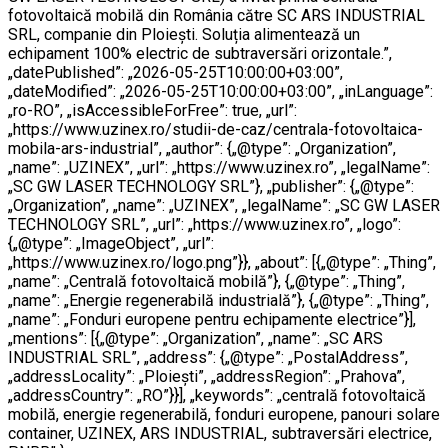
fotovoltaică mobilă din România către SC ARS INDUSTRIAL
SRL, companie din Ploiești. Soluția alimentează un
echipament 100% electric de subtraversări orizontale.”,
„datePublished”: „2026-05-25T10:00:00+03:00”,
„dateModified”: „2026-05-25T10:00:00+03:00”, „inLanguage”:
„ro-RO”, „isAccessibleForFree”: true, „url”:
„https://www.uzinex.ro/studii-de-caz/centrala-fotovoltaica-
mobila-ars-industrial”, „author”: {„@type”: „Organization”,
„name”: „UZINEX”, „url”: „https://www.uzinex.ro”, „legalName”:
„SC GW LASER TECHNOLOGY SRL”}, „publisher”: {„@type”:
„Organization”, „name”: „UZINEX”, „legalName”: „SC GW LASER
TECHNOLOGY SRL”, „url”: „https://www.uzinex.ro”, „logo”:
{„@type”: „ImageObject”, „url”:
„https://www.uzinex.ro/logo.png”}}, „about”: [{„@type”: „Thing”,
„name”: „Centrală fotovoltaică mobilă”}, {„@type”: „Thing”,
„name”: „Energie regenerabilă industrială”}, {„@type”: „Thing”,
„name”: „Fonduri europene pentru echipamente electrice”}],
„mentions”: [{„@type”: „Organization”, „name”: „SC ARS
INDUSTRIAL SRL”, „address”: {„@type”: „PostalAddress”,
„addressLocality”: „Ploiești”, „addressRegion”: „Prahova”,
„addressCountry”: „RO”}}], „keywords”: „centrală fotovoltaică
mobilă, energie regenerabilă, fonduri europene, panouri solare
container, UZINEX, ARS INDUSTRIAL, subtraversări electrice,