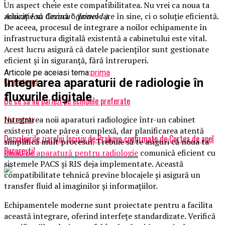
Un aspect cheie este compatibilitatea. Nu vrei ca noua ta
Avocat Ion Cazacu” (Irinel I.).
achiziție să devină o provocare în sine, ci o soluție eficientă.
De aceea, procesul de integrare a noilor echipamente în
infrastructura digitală existentă a cabinetului este vital.
Acest lucru asigură că datele pacienților sunt gestionate
eficient și în siguranță, fără întreruperi.
Articole pe aceiasi tema:
prima
Integrarea aparaturii de radiologie în
Urmatorul
fluxurile digitale
De ce să nu pariezi pe echipele preferate
Integrarea noii aparaturi radiologice într-un cabinet
Nu ratati
existent poate părea complexă, dar planificarea atentă
Dezvaluirile ziarului Incisiv de Prahova confirmate de Curtea de apel
simplifică mult procesul. Trebuie să te asiguri că noua ta
București!
gamă de aparatură pentru radiologie
comunică eficient cu
sistemele PACS și RIS deja implementate. Această
compatibilitate tehnică previne blocajele și asigură un
transfer fluid al imaginilor și informațiilor.
Echipamentele moderne sunt proiectate pentru a facilita
această integrare, oferind interfețe standardizate. Verifică