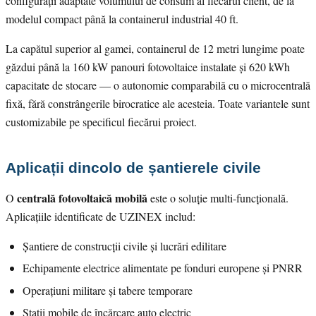
configurații adaptate volumului de consum al fiecărui client, de la
modelul compact până la containerul industrial 40 ft.
La capătul superior al gamei, containerul de 12 metri lungime poate
găzdui până la 160 kW panouri fotovoltaice instalate și 620 kWh
capacitate de stocare — o autonomie comparabilă cu o microcentrală
fixă, fără constrângerile birocratice ale acesteia. Toate variantele sunt
customizabile pe specificul fiecărui proiect.
Aplicații dincolo de șantierele civile
centrală fotovoltaică mobilă
O
este o soluție multi-funcțională.
Aplicațiile identificate de UZINEX includ:
Șantiere de construcții civile și lucrări edilitare
Echipamente electrice alimentate pe fonduri europene și PNRR
Operațiuni militare și tabere temporare
Stații mobile de încărcare auto electric