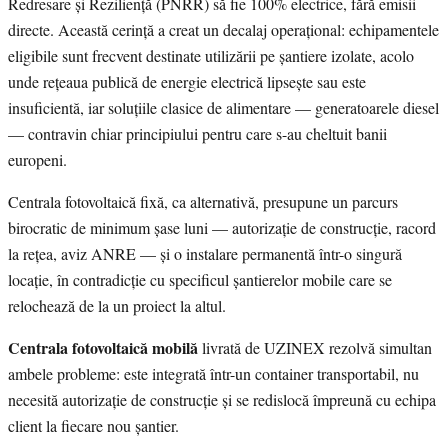
Redresare și Reziliență (PNRR) să fie 100% electrice, fără emisii
directe. Această cerință a creat un decalaj operațional: echipamentele
eligibile sunt frecvent destinate utilizării pe șantiere izolate, acolo
unde rețeaua publică de energie electrică lipsește sau este
insuficientă, iar soluțiile clasice de alimentare — generatoarele diesel
— contravin chiar principiului pentru care s-au cheltuit banii
europeni.
Centrala fotovoltaică fixă, ca alternativă, presupune un parcurs
birocratic de minimum șase luni — autorizație de construcție, racord
la rețea, aviz ANRE — și o instalare permanentă într-o singură
locație, în contradicție cu specificul șantierelor mobile care se
relochează de la un proiect la altul.
Centrala fotovoltaică mobilă
livrată de UZINEX rezolvă simultan
ambele probleme: este integrată într-un container transportabil, nu
necesită autorizație de construcție și se redislocă împreună cu echipa
client la fiecare nou șantier.