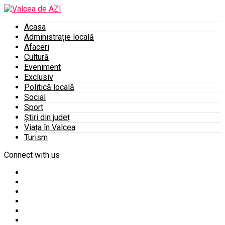
Acasa
Administrație locală
Afaceri
Cultură
Eveniment
Exclusiv
Politică locală
Social
Sport
Știri din județ
Viața în Valcea
Turism
Connect with us