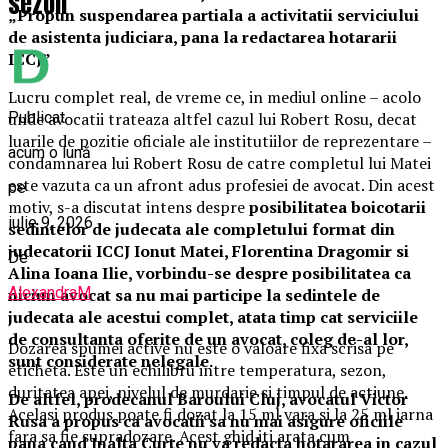
sezon
„Propun suspendarea partiala a activitatii serviciului
de asistenta judiciara, pana la redactarea hotararii
ICCJ”
Lucru complet real, de vreme ce, in mediul online – acolo
Publicat
unde avocatii trateaza altfel cazul lui Robert Rosu, decat
luarile de pozitie oficiale ale institutiilor de reprezentare –
acum o lună
condamnarea lui Robert Rosu de catre completul lui Matei
este vazuta ca un afront adus profesiei de avocat. Din acest
pe
motiv, s-a discutat intens despre
posibilitatea boicotarii
iulie 9, 2026
sedintelor de judecata ale completului format din
judecatorii ICCJ Ionut Matei, Florentina Dragomir si
De
Alina Ioana Ilie, vorbindu-se despre posibilitatea ca
AlexandraM
niciun avocat sa nu mai participe la sedintele de
judecata ale acestui complet, atata timp cat serviciile
de consultanta oferite de un avocat, coleg de-al lor,
Dozarea spumei active nu este o valoare fixa scrisa pe
sunt considerate nelegale.
eticheta. Este un echilibru intre temperatura, sezon,
duritatea apei, nivelul de murdarie si timpul de actiune.
De altfel, prodecanul Baroului Cluj, avocatul Victor
Acelasi produs poate fi dozat la 15 ml vara si la 25 ml iarna
Rusa a propus ca avocatii sa nu mai asigure oficiile
fara sa fie supradozare. Acest ghid iti arata cum
pana cand Inalta Curte nu va redacta hotararea in cazul