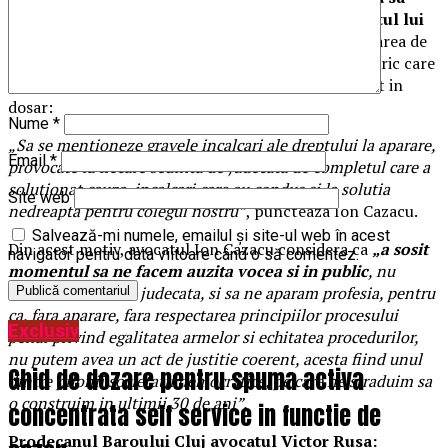
participe in direct la executia comisa de completul lui
Matei.
Caci, daca cineva se indoia de acest lucru, luarea de
pozitie a avocatului Ion Cazacu vine sa arate categoric care
a fost atitudinea acestui complet si ce s-a intamplat in
dosar:
Nume
*
„Sa se mentioneze gravele incalcari ale dreptului la aparare,
Email
*
provocate la fiecare sedinta de judecata de completul care a
solutionat cauza, incalcari care au condus si la solutia
Site web
nedreapta pentru colegul nostru”
, puncteaza Ion Cazacu.
Salvează-mi numele, emailul și site-ul web în acest
Din acest motiv, avocatul Ion Cazacu considera ca
„a sosit
navigator pentru data viitoare când o să comentez.
momentul sa ne facem auzita vocea si in public
, nu
numai in salile de judecata, si sa ne aparam profesia, pentru
ca, fara aparare, fara respectarea principiilor procesului
Exclusiv
penal privind egalitatea armelor si echitatea procedurilor,
nu putem avea un act de justitie coerent, acesta fiind unul
Ghid de dozare pentru spuma activa
dintre pilonii societatii democratice, pe care ne straduim sa
o construim in ultimii 30 de ani”.
concentrata self service in functie de
Prodecanul Baroului Cluj avocatul Victor Rusa: