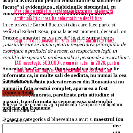
asupra avocatului pentru consultatiile si sustinerile
facute” si evidentiaza „slabiciunile sistemului, cu
Mașinile de spălat și uscătoarele bazate pe inteligență
consecinte grave asupra credibilitatii justitiei”.
artificială îți cunosc hainele mai bine decât tine
In ce priveste Baroul Bucuresti din care face parte si
avocatul Robert Rosu, pana la acest moment, decanul Ion
Dragne a anuntat ca „va decide” in zilele urmatoare
Cum ar fi dacă ceasul tău s-ar antrena alături de tine?
„masurile care se impun pentru respectarea principiilor de
exercitare a profesiei de avocat, cu respectarea legii, in
conditii de siguranta profesionala si personala a avocatilor”.
TAG investește 500.000 de euro în retail în 2026, pentru
Avocatul Ion Cazacu: „Opinia publica trebuie sa fie
modernizarea magazinelor și extinderea portofoliului
informata ca, in multe sali de sedinta, nu numai la cea
Comenteaza si tu
mai inalta instanta judecatoreasca din Romania si nu
numai in fata acestui complet, apararea a fost
Leave a Reply
minimizata, timorata, paralizata prin atitudine si
masuri, transformata in cenusareasa sistemului
Adresa ta de email nu va fi publicată.
Câmpurile obligatorii
judiciar din Romania”
sunt marcate cu
*
O reactie categorica si binevenita a avut si
maestrul Ion
Comentariu
*
Cazacu
(foto 2)
, cel care, fiind avocatul uneia dintre
partile din dosarul Ferma Baneasa, a avut ocazia sa