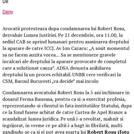
De
Deny
Avocatii protesteaza dupa condamnarea lui Robert Rosu,
dezvaluie Lumea Justitiei. Pe 21 decembrie, ora 11.00, la
sediul CAB se aprind lumanari pentru asasinarea dreptului
la aparare de catre ICCJ. Av Ion Cazacu: „A sosit momentul
sa ne facem auzita vocea… Sa se mentioneze gravele
incalcari ale dreptului la aparare provocate de completul
care a solutionat cauza”. ADSA denunta anihilarea
dreptului la un proces echitabil. UNBR cere verificari la
CSM, Baroul Bucuresti „va decide” mai incolo
Condamnarea avocatului Robert Rosu la 5 ani inchisoare in
dosarul Ferma Baneasa, pentru ca si-a exercitat profesia,
reprezentandu-si clientul in fata institutiilor Statului, dupa
ce la fond fusese achitat de catre Curtea de Apel Brasov a
scandalizat lumea juridica. Pe unii i-a revoltat, mahnit si
ingrijorat, in vreme ce pe altii i-a bagt in fibrilatii, multi
gandindu-se ca si ei pot avea soarta lui
Robert Rosu
(foto