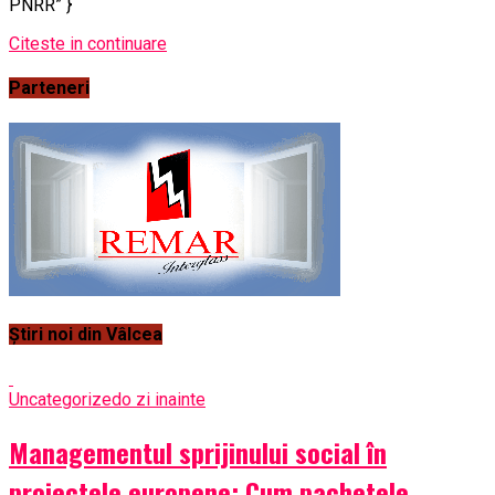
PNRR” }
Citeste in continuare
Parteneri
Știri noi din Vâlcea
Uncategorized
o zi inainte
Managementul sprijinului social în
proiectele europene: Cum pachetele