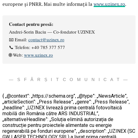
europene și PNRR. Mai multe informații la
www.uzinex.ro
.
Contact pentru presă:
Andrei-Sorin Baciu — Co-fondator UZINEX
📧 Email:
contact@uzinex.ro
📞 Telefon: +40 785 377 577
🌐 Web:
www.uzinex.ro
— S F Â R Ș I T C O M U N I C A T —
{ „@context”: „https://schema.org”, „@type”: „NewsArticle”,
„articleSection”: „Press Release”, „genre”: „Press Release”,
„headline”: „UZINEX livrează prima centrală fotovoltaică
mobilă din România către ARS INDUSTRIAL”,
„alternativeHeadline”: „Soluția elimină autorizația de
construcție pentru proiectele alimentate cu energie
regenerabilă pe fonduri europene”, „description”: „UZINEX (SC
GW LASER TECHNOLOGY SRL) a livrat prima centrală