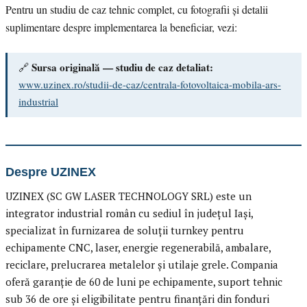
Pentru un studiu de caz tehnic complet, cu fotografii și detalii
suplimentare despre implementarea la beneficiar, vezi:
Sursa originală — studiu de caz detaliat:
🔗
www.uzinex.ro/studii-de-caz/centrala-fotovoltaica-mobila-ars-
industrial
Despre UZINEX
UZINEX (SC GW LASER TECHNOLOGY SRL) este un
integrator industrial român cu sediul în județul Iași,
specializat în furnizarea de soluții turnkey pentru
echipamente CNC, laser, energie regenerabilă, ambalare,
reciclare, prelucrarea metalelor și utilaje grele. Compania
oferă garanție de 60 de luni pe echipamente, suport tehnic
sub 36 de ore și eligibilitate pentru finanțări din fonduri