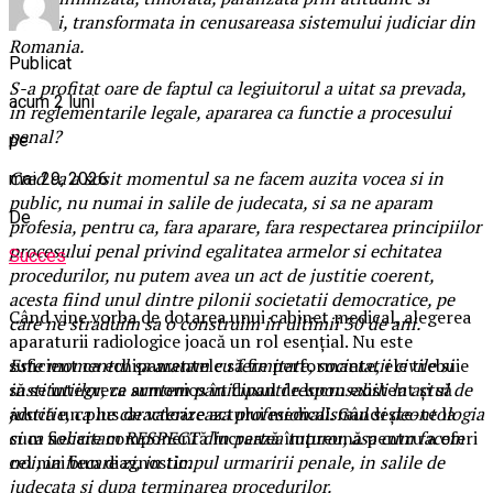
masuri, transformata in cenusareasa sistemului judiciar din
Romania.
Publicat
S-a profitat oare de faptul ca legiuitorul a uitat sa prevada,
acum 2 luni
in reglementarile legale, apararea ca functie a procesului
penal?
pe
Cred ca a sosit momentul sa ne facem auzita vocea si in
mai 29, 2026
public, nu numai in salile de judecata, si sa ne aparam
De
profesia, pentru ca, fara aparare, fara respectarea principiilor
procesului penal privind egalitatea armelor si echitatea
Succes
procedurilor, nu putem avea un act de justitie coerent,
acesta fiind unul dintre pilonii societatii democratice, pe
Când vine vorba de dotarea unui cabinet medical, alegerea
care ne straduim sa o construim in ultimii 30 de ani.
aparaturii radiologice joacă un rol esențial. Nu este
Este momentul sa aratam cu fermitate, societatii civile si
suficient ca echipamentele să fie performante, ele trebuie
institutiilor, ca suntem participanti responsabili la actul de
să se integreze armonios în fluxul de lucru existent și să
justitie, ca ne caracterizeaza profesionalismul si deontologia
aducă un plus de valoare actului medical. Gândește-te la
si ca solicitam RESPECT din partea tuturor, asa cum facem
cum fiecare componentă lucrează împreună pentru a oferi
noi, in fiecare zi, in timpul urmaririi penale, in salile de
cel mai bun diagnostic.
judecata si dupa terminarea procedurilor.