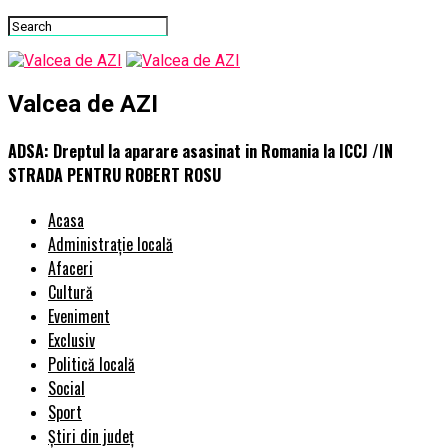
Valcea de AZI
ADSA: Dreptul la aparare asasinat in Romania la ICCJ /IN
STRADA PENTRU ROBERT ROSU
Acasa
Administrație locală
Afaceri
Cultură
Eveniment
Exclusiv
Politică locală
Social
Sport
Știri din județ