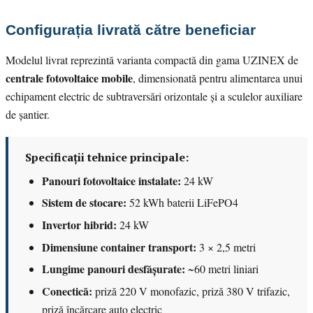
Configurația livrată către beneficiar
Modelul livrat reprezintă varianta compactă din gama UZINEX de
centrale fotovoltaice mobile
, dimensionată pentru alimentarea unui
echipament electric de subtraversări orizontale și a sculelor auxiliare
de șantier.
Specificații tehnice principale:
Panouri fotovoltaice instalate:
24 kW
Sistem de stocare:
52 kWh baterii LiFePO4
Invertor hibrid:
24 kW
Dimensiune container transport:
3 × 2,5 metri
Lungime panouri desfășurate:
~60 metri liniari
Conectică:
priză 220 V monofazic, priză 380 V trifazic,
priză încărcare auto electric