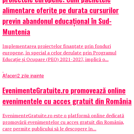
alimentare oferite pe durata cursurilor
previn abandonul educațional în Sud-
Muntenia
Implementarea proiectelor finanțate prin fonduri
europene, în special a celor derulate prin Programul
Educație și Ocupare (PEO) 2021-2027, implică o...
Afaceri
2 zile inainte
EvenimenteGratuite.ro promovează online
evenimentele cu acces gratuit din România
EvenimenteGratuite.ro este o platformă online dedicată
promovării evenimentelor cu acces gratuit din România,
care permite publicului să le descopere în...