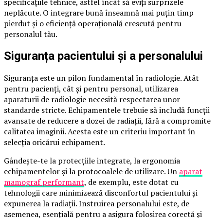
specificațiile tehnice, astfel încât să eviți surprizele
neplăcute. O integrare bună înseamnă mai puțin timp
pierdut și o eficiență operațională crescută pentru
personalul tău.
Siguranța pacientului și a personalului
Siguranța este un pilon fundamental în radiologie. Atât
pentru pacienți, cât și pentru personal, utilizarea
aparaturii de radiologie necesită respectarea unor
standarde stricte. Echipamentele trebuie să includă funcții
avansate de reducere a dozei de radiații, fără a compromite
calitatea imaginii. Acesta este un criteriu important în
selecția oricărui echipament.
Gândește-te la protecțiile integrate, la ergonomia
echipamentelor și la protocoalele de utilizare. Un
aparat
mamograf performant
, de exemplu, este dotat cu
tehnologii care minimizează disconfortul pacientului și
expunerea la radiații. Instruirea personalului este, de
asemenea, esențială pentru a asigura folosirea corectă și