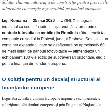
Soluția elimină autorizația de construcție pentru proiectele
alimentate cu energie regenerabilă pe fonduri europene
Iași, România — 25 mai 2026
— UZINEX, integrator
industrial cu sediul în județul Iași, anunță livrarea primei
centrale fotovoltaice mobile din România
către beneficiar,
companie cu sediul în Ploiești, județul Prahova. Soluția — un
container expandabil care se desfășoară pe aproximativ 60
de metri liniari de panouri fotovoltaice — alimentează un
echipament 100% electric de subtraversări orizontale, eligibil
pentru finanțări din fonduri europene.
O soluție pentru un decalaj structural al
finanțărilor europene
Legislația actuală a Uniunii Europene impune ca echipamentele
achiziționate din fonduri europene și prin Programul Național de