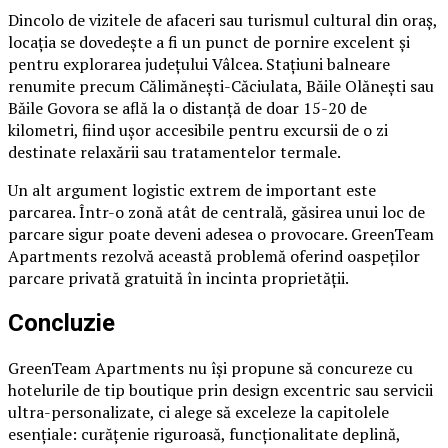
Dincolo de vizitele de afaceri sau turismul cultural din oraș,
locația se dovedește a fi un punct de pornire excelent și
pentru explorarea județului Vâlcea. Stațiuni balneare
renumite precum Călimănești-Căciulata, Băile Olănești sau
Băile Govora se află la o distanță de doar 15-20 de
kilometri, fiind ușor accesibile pentru excursii de o zi
destinate relaxării sau tratamentelor termale.
Un alt argument logistic extrem de important este
parcarea. Într-o zonă atât de centrală, găsirea unui loc de
parcare sigur poate deveni adesea o provocare. GreenTeam
Apartments rezolvă această problemă oferind oaspeților
parcare privată gratuită în incinta proprietății.
Concluzie
GreenTeam Apartments nu își propune să concureze cu
hotelurile de tip boutique prin design excentric sau servicii
ultra-personalizate, ci alege să exceleze la capitolele
esențiale: curățenie riguroasă, funcționalitate deplină,