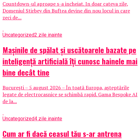
Countdown-ul aproape s-a incheiat. In doar cateva zile,
Domeniul Stirbey din Buftea devine din nou locul in care
zeci de...
Uncategorized
2 zile inainte
Mașinile de spălat și uscătoarele bazate pe
inteligență artificială îți cunosc hainele mai
bine decât tine
București – 5 august 2026 – În toată Europa, așteptările
legate de electrocasnice se schimbă rapid. Gama Bespoke AI
de la...
Uncategorized
4 zile inainte
Cum ar fi dacă ceasul tău s-ar antrena