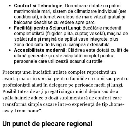
Confort și Tehnologie:
Dormitoare dotate cu paturi
matrimoniale mari, sistem de climatizare individual (aer
condiționat), internet wireless de mare viteză gratuit și
balcoane deschise cu vedere spre parc.
Facilități pentru Sejururi Lungi:
Bucătărie modernă
complet utilată (frigider, plită, cuptor, veselă), mașină de
spălat rufe și mașină de spălat vase integrate, plus
zonă dedicată de living cu canapea extensibilă.
Accesibilitate modernă:
Clădirea este dotată cu lift de
ultimă generație și este adaptată complet pentru
persoanele care utilizează scaunul cu rotile.
Prezența unei bucătării utilate complet reprezintă un
avantaj major în special pentru familiile cu copii sau pentru
profesioniștii aflați în delegare pe perioade medii și lungi.
Posibilitatea de a-ți pregăti singur micul dejun sau de a
spăla hainele aduce o doză suplimentară de confort care
transformă simpla cazare într-o experiență de tip „home-
away-from-home”.
Un punct de plecare regional