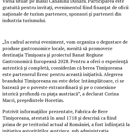
Viena situat pe malul Canalului Dunării. Participarea este
gratuită pentru invitați, evenimentul fiind finanțat de oficii
naționale de turism partenere, sponsori și parteneri din
industria turismului.
„În cadrul acestui eveniment, vom organiza o degustare de
produse gastronomice locale, menită să promoveze
destinația Timișoara și proiectul Banat Regiune
Gastronomică Europeană 2028. Pentru a oferi o experiență
autentică și completă, considerăm că berea Timișoreana
este partenerul firesc pentru această inițiativă. Alegerea
brandului Timișoreana nu este deloc întâmplătoare, ci se
bazează pe o poveste extraordinară și pe o conexiune
istorică profundă cu piața austriacă”, a declarat Corina
Macri, președintele Horetim.
Potrivit informațiilor prezentate, Fabrica de Bere
Timișoreana, atestată în anul 1718 și descrisă ca fiind
prima de pe teritoriul actual al României, a fost înființată la
inițiativa autorităților austriece, sub administrația