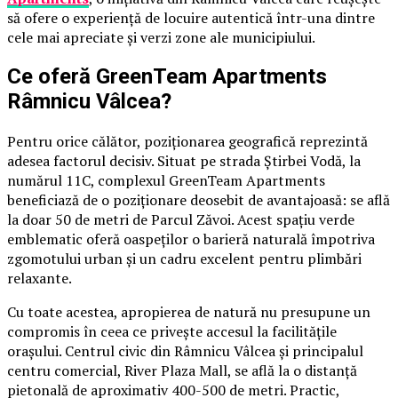
să ofere o experiență de locuire autentică într-una dintre
cele mai apreciate și verzi zone ale municipiului.
Ce oferă GreenTeam Apartments
Râmnicu Vâlcea?
Pentru orice călător, poziționarea geografică reprezintă
adesea factorul decisiv. Situat pe strada Știrbei Vodă, la
numărul 11C, complexul GreenTeam Apartments
beneficiază de o poziționare deosebit de avantajoasă: se află
la doar 50 de metri de Parcul Zăvoi. Acest spațiu verde
emblematic oferă oaspeților o barieră naturală împotriva
zgomotului urban și un cadru excelent pentru plimbări
relaxante.
Cu toate acestea, apropierea de natură nu presupune un
compromis în ceea ce privește accesul la facilitățile
orașului. Centrul civic din Râmnicu Vâlcea și principalul
centru comercial, River Plaza Mall, se află la o distanță
pietonală de aproximativ 400-500 de metri. Practic,