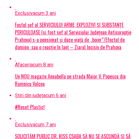
Exclusiv
acum 3 ani
Fostul șef al SERVICIULUI ARME, EXPLOZIVI ŞI SUBSTANŢE
PERICULOASE (si fost sef al Serviciului Judeţean Anticorupţie
Prahova) s-a pensionat și duce viață de „boier”/Efectul de
domino sau o reacție în lanț – Ziarul Incisiv de Prahova
Afaceri
acum 8 ani
Un NOU magazin Annabella pe strada Maior V. Popescu din
Ramnicu Valcea
Știri din județ
acum 6 ani
#Reset Plastic!
Exclusiv
acum 7 ani
SOLICITĂM PUBLIC DR. KISS CSABA SĂ NU SE ASCUNDĂ ȘI SĂ