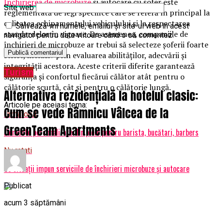
Închirierea de microbuze
și autocare cu șofer este
Site web
reglementată de legi specifice care se referă în principal la
calitatea echipamentului vehiculului și la respectarea
Salvează-mi numele, emailul și site-ul web în acest
standardelor în vigoare. De asemenea, companiile de
navigator pentru data viitoare când o să comentez.
închirieri de microbuze ar trebui să selecteze șoferii foarte
strict, inclusiv prin evaluarea abilităților, adecvării și
integrității acestora. Aceste criterii diferite garantează
Turism
siguranța și confortul fiecărui călător atât pentru o
călătorie scurtă, cât și pentru o călătorie lungă.
Alternativa rezidențială la hotelul clasic:
Articole pe aceiasi tema:
Cum se vede Râmnicu Vâlcea de la
Urmatorul
GreenTeam Apartments
Elemente personalizate din piele pentru barista, bucătari, barbers
Nu ratati
Ce situații impun serviciile de închirieri microbuze și autocare
Publicat
acum 3 săptămâni