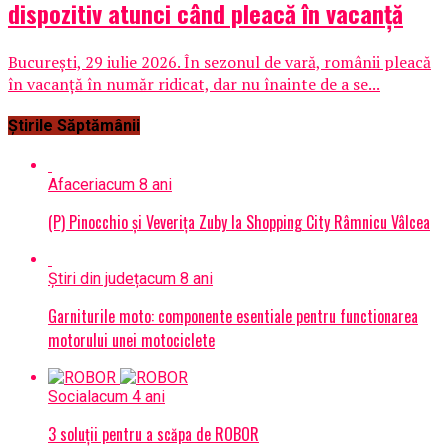
dispozitiv atunci când pleacă în vacanță
București, 29 iulie 2026. În sezonul de vară, românii pleacă
în vacanță în număr ridicat, dar nu înainte de a se...
Știrile Săptămânii
Afaceri
acum 8 ani
(P) Pinocchio și Veverița Zuby la Shopping City Râmnicu Vâlcea
Știri din județ
acum 8 ani
Garniturile moto: componente esentiale pentru functionarea
motorului unei motociclete
Social
acum 4 ani
3 soluții pentru a scăpa de ROBOR