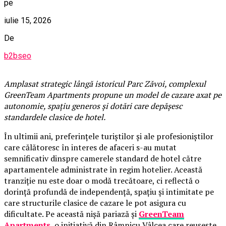
pe
iulie 15, 2026
De
b2bseo
Amplasat strategic lângă istoricul Parc Zăvoi, complexul
GreenTeam Apartments propune un model de cazare axat pe
autonomie, spațiu generos și dotări care depășesc
standardele clasice de hotel.
În ultimii ani, preferințele turiștilor și ale profesioniștilor
care călătoresc în interes de afaceri s-au mutat
semnificativ dinspre camerele standard de hotel către
apartamentele administrate în regim hotelier. Această
tranziție nu este doar o modă trecătoare, ci reflectă o
dorință profundă de independență, spațiu și intimitate pe
care structurile clasice de cazare le pot asigura cu
dificultate. Pe această nișă pariază și
GreenTeam
Apartments
, o inițiativă din Râmnicu Vâlcea care reușește