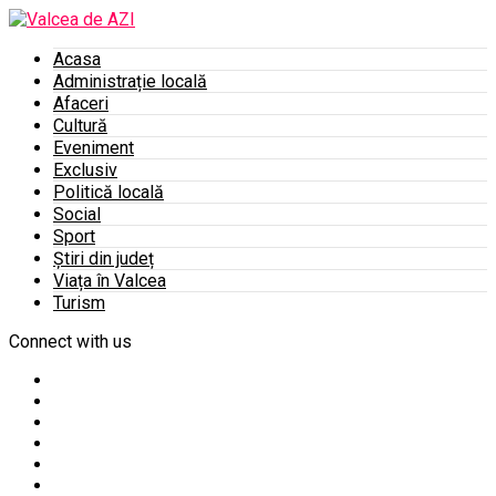
Acasa
Administrație locală
Afaceri
Cultură
Eveniment
Exclusiv
Politică locală
Social
Sport
Știri din județ
Viața în Valcea
Turism
Connect with us