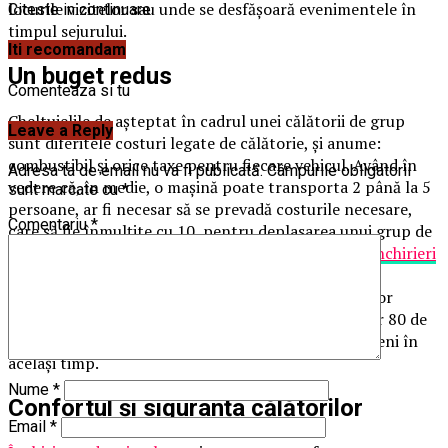
locurile vizitelor sau unde se desfășoară evenimentele în
Citeste in continuare
timpul sejurului.
Iti recomandam
Un buget redus
Comenteaza si tu
Cheltuielile de așteptat în cadrul unei călătorii de grup
Leave a Reply
sunt diferitele costuri legate de călătorie, și anume:
combustibil și orice taxe pentru fiecare vehicul. Având în
Adresa ta de email nu va fi publicată.
Câmpurile obligatorii
vedere că, în medie, o mașină poate transporta 2 până la 5
sunt marcate cu
*
persoane, ar fi necesar să se prevadă costurile necesare,
Comentariu
*
care să fie înmulțite cu 10, pentru deplasarea unui grup de
20 până la 40 de persoane.
Alegerea serviciului de închirieri
autocare
și microbuze cu șofer reduce semnificativ
cheltuielile. Și mai economic, majoritatea furnizorilor
sugerează microbuze și autocare cu 30, 50 sau chiar 80 de
locuri, pentru a transporta un număr mare de oameni în
același timp.
Nume
*
Confortul și siguranța călătorilor
Email
*