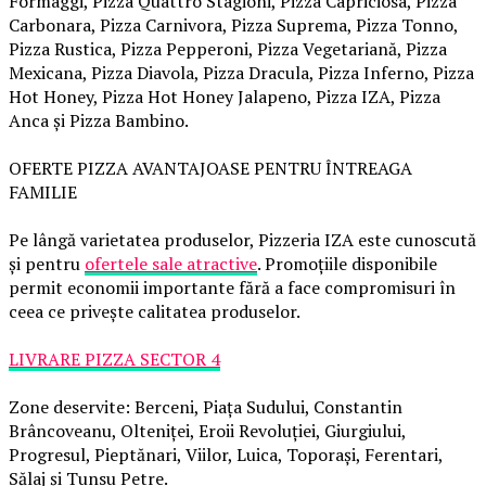
Formaggi, Pizza Quattro Stagioni, Pizza Capriciosa, Pizza
Carbonara, Pizza Carnivora, Pizza Suprema, Pizza Tonno,
Pizza Rustica, Pizza Pepperoni, Pizza Vegetariană, Pizza
Mexicana, Pizza Diavola, Pizza Dracula, Pizza Inferno, Pizza
Hot Honey, Pizza Hot Honey Jalapeno, Pizza IZA, Pizza
Anca și Pizza Bambino.
OFERTE PIZZA AVANTAJOASE PENTRU ÎNTREAGA
FAMILIE
Pe lângă varietatea produselor, Pizzeria IZA este cunoscută
și pentru
ofertele sale atractive
. Promoțiile disponibile
permit economii importante fără a face compromisuri în
ceea ce privește calitatea produselor.
LIVRARE PIZZA SECTOR 4
Zone deservite: Berceni, Piața Sudului, Constantin
Brâncoveanu, Olteniței, Eroii Revoluției, Giurgiului,
Progresul, Pieptănari, Viilor, Luica, Toporași, Ferentari,
Sălaj și Tunsu Petre.