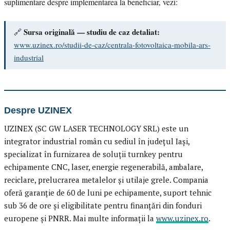
suplimentare despre implementarea la beneficiar, vezi:
Sursa originală — studiu de caz detaliat:
🔗
www.uzinex.ro/studii-de-caz/centrala-fotovoltaica-mobila-ars-
industrial
Despre UZINEX
UZINEX (SC GW LASER TECHNOLOGY SRL) este un
integrator industrial român cu sediul în județul Iași,
specializat în furnizarea de soluții turnkey pentru
echipamente CNC, laser, energie regenerabilă, ambalare,
reciclare, prelucrarea metalelor și utilaje grele. Compania
oferă garanție de 60 de luni pe echipamente, suport tehnic
sub 36 de ore și eligibilitate pentru finanțări din fonduri
europene și PNRR. Mai multe informații la
www.uzinex.ro
.