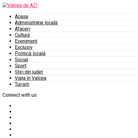
Acasa
Administrație locală
Afaceri
Cultură
Eveniment
Exclusiv
Politică locală
Social
Sport
Știri din județ
Viața în Valcea
Turism
Connect with us