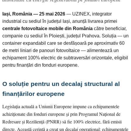
Iași, România — 25 mai 2026
— UZINEX, integrator
industrial cu sediul în județul Iași, anunță livrarea primei
centrale fotovoltaice mobile din România
către beneficiar,
companie cu sediul în Ploiești, județul Prahova. Soluția — un
container expandabil care se desfășoară pe aproximativ 60
de metri liniari de panouri fotovoltaice — alimentează un
echipament 100% electric de subtraversări orizontale, eligibil
pentru finanțări din fonduri europene.
O soluție pentru un decalaj structural al
finanțărilor europene
Legislația actuală a Uniunii Europene impune ca echipamentele
achiziționate din fonduri europene și prin Programul Național de
Redresare și Reziliență (PNRR) să fie 100% electrice, fără emisii
directe. Această cerință a creat un decalaj operațional: echipamentele