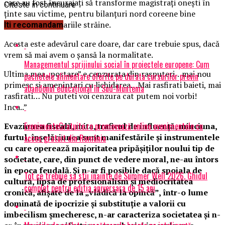
care au fost încurajaţi să transforme magistraţi oneşti în
Citeste in continuare
ţinte sau victime, pentru bilanţuri nord coreene bine
văzute în cancelariile străine.
Iti recomandam
Acesta este adevărul care doare, dar care trebuie spus, dacă
vrem să mai avem o şansă la normalitate.
Managementul sprijinului social în proiectele europene: Cum
Ultima mea „postare” e cenzurata din rasputeri…mai nou
pachetele alimentare oferite pe durata cursurilor previn
primesc si amenintari cu lichidarea…Mai rasfirati baieti, mai
abandonul educațional în Sud-Muntenia
rasfirati… Nu puteti voi cenzura cat putem noi vorbi!
Inca..”
EvenimenteGratuite.ro promovează online evenimentele cu
Evaziunea fiscală, mita, traficul de influență, minciuna,
furtul, înșelăciunea sunt manifestările și instrumentele
acces gratuit din România
cu care operează majoritatea pripășiților noului tip de
societate, care, din punct de vedere moral, ne-au întors
în epoca feudală. Și n-ar fi posibile dacă spoiala de
Tot ce trebuie sa stii inainte de Summer Well 2026. Ghidul
cultură, lipsa de profesionalism și mediocritatea
complet pentru editia aniversara de 15 ani
cronică, afișate de la „vlădică la opincă”, într-o lume
dominată de ipocrizie și substituție a valorii cu
imbecilism șmecheresc, n-ar caracteriza societatea și n-