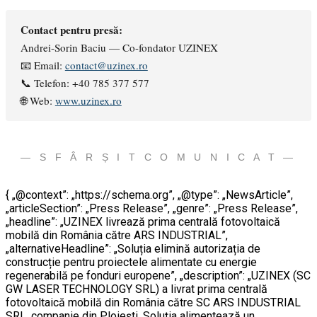
Contact pentru presă:
Andrei-Sorin Baciu — Co-fondator UZINEX
📧 Email:
contact@uzinex.ro
📞 Telefon: +40 785 377 577
🌐 Web:
www.uzinex.ro
— S F Â R Ș I T C O M U N I C A T —
{ „@context”: „https://schema.org”, „@type”: „NewsArticle”,
„articleSection”: „Press Release”, „genre”: „Press Release”,
„headline”: „UZINEX livrează prima centrală fotovoltaică
mobilă din România către ARS INDUSTRIAL”,
„alternativeHeadline”: „Soluția elimină autorizația de
construcție pentru proiectele alimentate cu energie
regenerabilă pe fonduri europene”, „description”: „UZINEX (SC
GW LASER TECHNOLOGY SRL) a livrat prima centrală
fotovoltaică mobilă din România către SC ARS INDUSTRIAL
SRL, companie din Ploiești. Soluția alimentează un