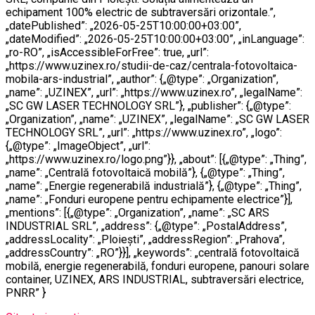
echipament 100% electric de subtraversări orizontale.”,
„datePublished”: „2026-05-25T10:00:00+03:00”,
„dateModified”: „2026-05-25T10:00:00+03:00”, „inLanguage”:
„ro-RO”, „isAccessibleForFree”: true, „url”:
„https://www.uzinex.ro/studii-de-caz/centrala-fotovoltaica-
mobila-ars-industrial”, „author”: {„@type”: „Organization”,
„name”: „UZINEX”, „url”: „https://www.uzinex.ro”, „legalName”:
„SC GW LASER TECHNOLOGY SRL”}, „publisher”: {„@type”:
„Organization”, „name”: „UZINEX”, „legalName”: „SC GW LASER
TECHNOLOGY SRL”, „url”: „https://www.uzinex.ro”, „logo”:
{„@type”: „ImageObject”, „url”:
„https://www.uzinex.ro/logo.png”}}, „about”: [{„@type”: „Thing”,
„name”: „Centrală fotovoltaică mobilă”}, {„@type”: „Thing”,
„name”: „Energie regenerabilă industrială”}, {„@type”: „Thing”,
„name”: „Fonduri europene pentru echipamente electrice”}],
„mentions”: [{„@type”: „Organization”, „name”: „SC ARS
INDUSTRIAL SRL”, „address”: {„@type”: „PostalAddress”,
„addressLocality”: „Ploiești”, „addressRegion”: „Prahova”,
„addressCountry”: „RO”}}], „keywords”: „centrală fotovoltaică
mobilă, energie regenerabilă, fonduri europene, panouri solare
container, UZINEX, ARS INDUSTRIAL, subtraversări electrice,
PNRR” }