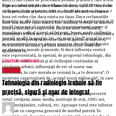
Tine un tabel simplu cu reclamatii: data, tipul de murdarie
logica convocării de către Klaus Iohannis a CSAT? Nu e clar
reclamat, doza setata in acea zi, conditiile meteo. Dupa o
că la presiunile și pentru SRI s-a făcut această convocare ?
luna vei vedea clar daca exista un tipar. Daca reclamatiile
România se află într-o ipostază tenebroasă a existenței ei. O
sunt mai multe cand doza a fost minima, trebuie sa maresti
insulă între est-ul controlat de expansionismul rusesc și
doza la murdaria respectiva. Daca nu sunt reclamatii,
musulman radical și vest-ul letargic, boem, unde civilizația
inseamna ca doza este potrivita. MaxCars ofera consultanta
morală se află la apogeu. Un „no man’s land” moral în care
pentru interpretarea acestor date si ajustarea matricei,
se experimentează un grețos amestec de civilizații bazate
fara costuri ascunse, pe baza masuratorilor reale din
pe elemente morale și imorale. Si dacă influența vestică
spalatoria ta.
este reprezentată, în special, de progresul tehnologic, din
Citeste in continuare
punct de vedere social și al civilizației continuăm să
rămânem arhaici, influențați de est-ul rusesc sau
Exclusiv
musulman, în care morala se rezumă la „a te descurca”. O
societate caracterizată de „scopul scuză mijloacele”, în care
Tehnologia din radiologie trebuie să fie
informația, indiferent cum este folosită, este vitală.
precisă, sigură și ușor de integrat
Lupta pentru acapararea puterii în România a pervertit
totul: cetățeni, mass-media, instituții de stat, ONG-uri,
culte, învățământ, cultură, etc. Aproape totul este infestat
și virusat cu cangrena generată de morbul puterii. În