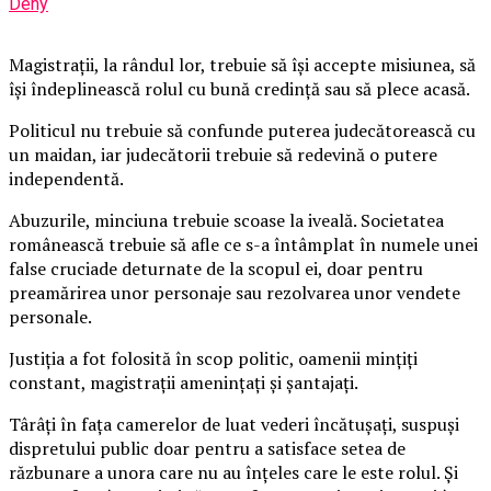
Deny
Magistraţii, la rândul lor, trebuie să îşi accepte misiunea, să
îşi îndeplinească rolul cu bună credinţă sau să plece acasă.
Politicul nu trebuie să confunde puterea judecătorească cu
un maidan, iar judecătorii trebuie să redevină o putere
independentă.
Abuzurile, minciuna trebuie scoase la iveală. Societatea
românească trebuie să afle ce s-a întâmplat în numele unei
false cruciade deturnate de la scopul ei, doar pentru
preamărirea unor personaje sau rezolvarea unor vendete
personale.
Justiţia a fot folosită în scop politic, oamenii minţiţi
constant, magistraţii ameninţaţi şi şantajaţi.
Târâţi în faţa camerelor de luat vederi încătuşaţi, suspuşi
dispretului public doar pentru a satisface setea de
răzbunare a unora care nu au înţeles care le este rolul. Şi