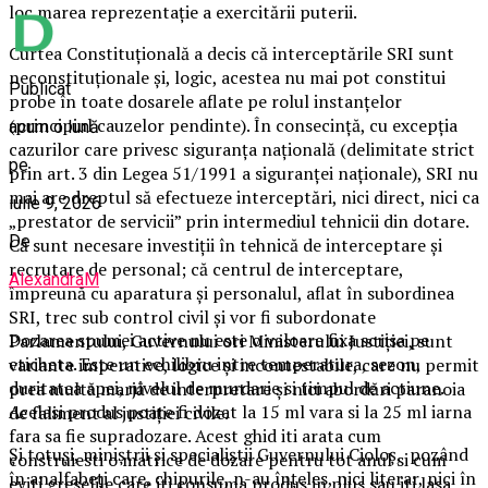
loc marea reprezentație a exercitării puterii.
Curtea Constituțională a decis că interceptările SRI sunt
neconstituționale și, logic, acestea nu mai pot constitui
Publicat
probe în toate dosarele aflate pe rolul instanțelor
(principiul cauzelor pendinte). În consecință, cu excepția
acum o lună
cazurilor care privesc siguranța națională (delimitate strict
pe
prin art. 3 din Legea 51/1991 a siguranței naționale), SRI nu
mai are dreptul să efectueze interceptări, nici direct, nici ca
iulie 9, 2026
„prestator de servicii” prin intermediul tehnicii din dotare.
De
Că sunt necesare investiții în tehnică de interceptare și
recrutare de personal; că centrul de interceptare,
AlexandraM
împreună cu aparatura și personalul, aflat în subordinea
SRI, trec sub control civil și vor fi subordonate
Dozarea spumei active nu este o valoare fixa scrisa pe
Parlamentului, Guvernului ori Ministerului Justiției, sunt
eticheta. Este un echilibru intre temperatura, sezon,
variante imperative, logice și incontestabile, care nu permit
duritatea apei, nivelul de murdarie si timpul de actiune.
prea multă marjă de interpretare și nici abordări paranoia
Acelasi produs poate fi dozat la 15 ml vara si la 25 ml iarna
de faliment al justiției civile.
fara sa fie supradozare. Acest ghid iti arata cum
Și totuși, miniștrii și specialiștii Guvernului Cioloș, pozând
construiesti o matrice de dozare pentru tot anul si cum
în analfabeți care, chipurile, n-au înțeles, nici literar, nici în
eviti greselile care iti consuma produs in plus sau iti lasa