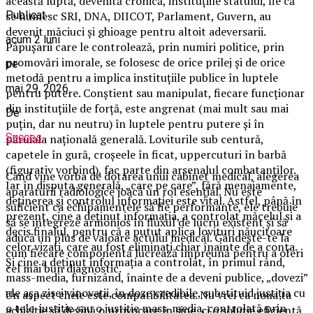
această luptă, devenită cronică, instituțiile statului, fie că
se numesc SRI, DNA, DIICOT, Parlament, Guvern, au
Publicat
devenit măciuci și ghioage pentru altoit adeversarii.
acum 2 luni
Păpușarii care le controlează, prin numiri politice, prin
promovări imorale, se folosesc de orice prilej și de orice
pe
metodă pentru a implica instituțiile publice în luptele
mai 29, 2026
pentru putere. Conștient sau manipulat, fiecare funcționar
din instituțiile de forță, este angrenat (mai mult sau mai
De
puțin, dar nu neutru) în luptele pentru putere și în
Succes
păruiala națională generală. Loviturile sub centură,
capetele în gură, croșeele în ficat, uppercuturi în barbă
(figurativ vorbind), fac parte din arsenalul combatanților.
Când vine vorba de dotarea unui cabinet medical, alegerea
Iar în disputa generală, „care pe care”, fără menajamente,
aparaturii radiologice joacă un rol esențial. Nu este
deținerea și controlul informației este vital. Astfel, până în
suficient ca echipamentele să fie performante, ele trebuie
prezent, cine a deținut informația, a controlat măcelul și a
să se integreze armonios în fluxul de lucru existent și să
decis finalul, pentru că a putut aplica lovituri năucitoare
aducă un plus de valoare actului medical. Gândește-te la
celor vizați, care au fost eliminați chiar înainte de a conta.
cum fiecare componentă lucrează împreună pentru a oferi
Și cine a deținut informația a controlat, în primul rând,
cel mai bun diagnostic.
mass-media, furnizând, înainte de a deveni publice, „dovezi”
ale așa zisei vinovații, în doze credibile, substituid justiția cu
Un aspect cheie este compatibilitatea. Nu vrei ca noua ta
o tele-justiție sau o justiție mass-media, controlată prin
achiziție să devină o provocare în sine, ci o soluție eficientă.