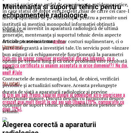
suportă societatea astfel de experimente antidemocratice,
Mentenanța și suportul tehnic pentru
în care statul de drept este terfelit chiar de către cei care-l
echipamentele radiologice
invocă, ușurându-se pe Constituție, pentru a permite unei
instituții să mențină monopolul informației obținută
Odată ce ai investit în aparatură radiologică de ultimă
fraudulos.
generație, mentenanța și suportul tehnic devin aspecte
cruciale. Acestea nu sunt doar costuri suplimentare, ci o
Articole pe aceiasi tema:
prima
Urmatorul
parte integrantă a investiției tale. Un serviciu post-vânzare
bun asigură că echipamentele funcționează la parametri
Dati-mi un singur consilier prezidential din era Iohannis, cu o
optimi pe termen lung și că orice problemă este rezolvată
expertiza certificata si unanim acceptata in orice domeniu!?/ Nu doi,
rapid.
unul! #Jale
Contractele de mentenanță includ, de obicei, verificări
Nu ratati
periodice și actualizări software. Aceasta prelungește
durata de viață a aparaturii radiologice și previne
În trei ani sub Trump, salariul mediu al populatiei afro-americane a
defecțiunile majore. Discută deschis cu furnizorul despre
crescut mai mult decât în opt ani sub Obama (19%, comparativ cu
opțiunile de suport tehnic și disponibilitatea pieselor de
doar 11%).
schimb.
Alegerea corectă a aparaturii