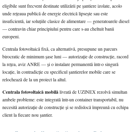
eligibile sunt frecvent destinate utilizării pe șantiere izolate, acolo
unde rețeaua publică de energie electrică lipsește sau este
insuficientă, iar soluțiile clasice de alimentare — generatoarele diesel
— contravin chiar principiului pentru care s-au cheltuit banii
europeni.
Centrala fotovoltaică fixă, ca alternativă, presupune un parcurs
birocratic de minimum șase luni — autorizație de construcție, racord
la rețea, aviz ANRE — și o instalare permanentă într-o singură
locație, în contradicție cu specificul șantierelor mobile care se
relochează de la un proiect la altul.
Centrala fotovoltaică mobilă
livrată de UZINEX rezolvă simultan
ambele probleme: este integrată într-un container transportabil, nu
necesită autorizație de construcție și se redislocă împreună cu echipa
client la fiecare nou șantier.