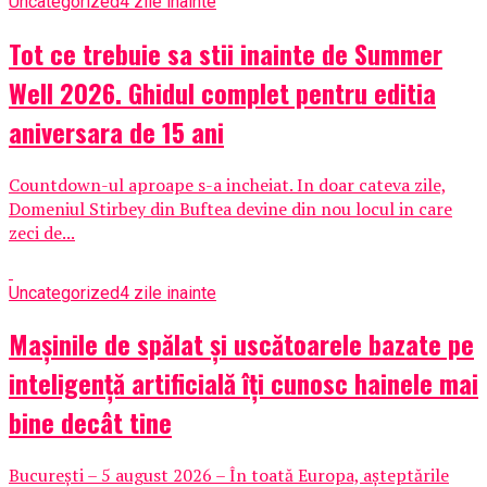
Uncategorized
4 zile inainte
Tot ce trebuie sa stii inainte de Summer
Well 2026. Ghidul complet pentru editia
aniversara de 15 ani
Countdown-ul aproape s-a incheiat. In doar cateva zile,
Domeniul Stirbey din Buftea devine din nou locul in care
zeci de...
Uncategorized
4 zile inainte
Mașinile de spălat și uscătoarele bazate pe
inteligență artificială îți cunosc hainele mai
bine decât tine
București – 5 august 2026 – În toată Europa, așteptările