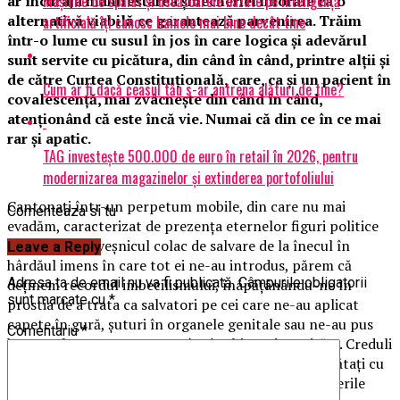
Mașinile de spălat și uscătoarele bazate pe inteligență
ar încuraja manifestarea șmecheriei imorale ca o
alternativă viabilă ce garantează parvenirea. Trăim
artificială îți cunosc hainele mai bine decât tine
într-o lume cu susul în jos în care logica și adevărul
sunt servite cu picătura, din când în când, printre alții și
de către Curtea Constituțională, care, ca și un pacient în
Cum ar fi dacă ceasul tău s-ar antrena alături de tine?
covalescență, mai zvâcnește din când în când,
atenționând că este încă vie. Numai că din ce în ce mai
rar și apatic.
TAG investește 500.000 de euro în retail în 2026, pentru
modernizarea magazinelor și extinderea portofoliului
Cantonați într-un perpetum mobile, din care nu mai
Comenteaza si tu
evadăm, caracterizat de prezența eternelor figuri politice
ce reprezintă veșnicul colac de salvare de la înecul în
Leave a Reply
hârdăul imens în care tot ei ne-au introdus, părem că
Adresa ta de email nu va fi publicată.
Câmpurile obligatorii
deținem recordul imbecilismului, înâpățânându-ne în
sunt marcate cu
*
prostia de a trata ca salvatori pe cei care ne-au aplicat
capete în gură, șuturi în organele genitale sau ne-au pus
Comentariu
*
bocancul cazon pe grumaz, încât abia mai respirăm. Creduli
până la fanatism, trăim din promisiuni iluzorii, îmbătați cu
minciună, fericiți când „aleșii” noștrii își etalează averile