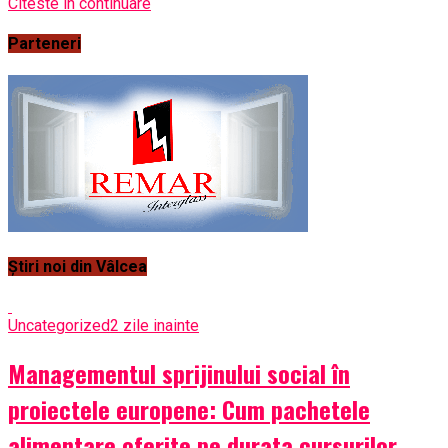
Citeste in continuare
Parteneri
Știri noi din Vâlcea
Uncategorized
2 zile inainte
Managementul sprijinului social în
proiectele europene: Cum pachetele
alimentare oferite pe durata cursurilor