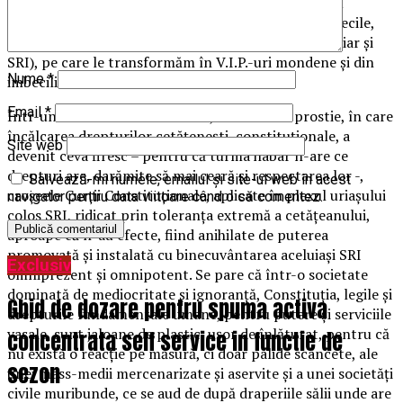
incomensurabile obținute prin furt și ne sfidează cu
opulența, atât ei cât și beizadelele lor inculte și imbecile,
pripășite prin Parlament, Guvern, administrație (chiar și
SRI), pe care le transformăm în V.I.P.-uri mondene și din
Nume
*
imbecili în valori.
Email
*
Într-un astfel de decor sinistru, dominat de prostie, în care
încălcarea drepturilor cetățenești, constituționale, a
Site web
devenit ceva firesc – pentru că turma habar n-are ce
drepturi are, darămite să mai ceară și respectarea lor -,
Salvează-mi numele, emailul și site-ul web în acest
croșeele Curții Constituționale, aplicate în plexul uriașului
navigator pentru data viitoare când o să comentez.
colos SRI, ridicat prin toleranța extremă a cetățeanului,
aproape că n-au efecte, fiind anihilate de puterea
promovată și instalată cu binecuvântarea aceluiași SRI
Exclusiv
omniprezent și omnipotent. Se pare că într-o societate
dominată de mediocritate și ignoranță, Constituția, legile și
Ghid de dozare pentru spuma activa
drepturile fundamentale umane, pentru putere și serviciile
vasale, sunt jaloane de plastic, ușor de înlăturat, pentru că
concentrata self service in functie de
nu există o reacție pe măsură, ci doar palide scâncete, ale
sezon
unei mass-medii mercenarizate și aservite și a unei societăți
civile muribunde, ce se aud de după draperiile sălii unde are