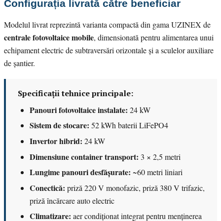
Configurația livrată către beneficiar
Modelul livrat reprezintă varianta compactă din gama UZINEX de
centrale fotovoltaice mobile
, dimensionată pentru alimentarea unui
echipament electric de subtraversări orizontale și a sculelor auxiliare
de șantier.
Specificații tehnice principale:
Panouri fotovoltaice instalate:
24 kW
Sistem de stocare:
52 kWh baterii LiFePO4
Invertor hibrid:
24 kW
Dimensiune container transport:
3 × 2,5 metri
Lungime panouri desfășurate:
~60 metri liniari
Conectică:
priză 220 V monofazic, priză 380 V trifazic,
priză încărcare auto electric
Climatizare:
aer condiționat integrat pentru menținerea