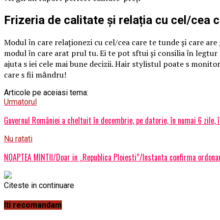
Frizeria de calitate și relația cu cel/cea 
Modul ȋn care relaționezi cu cel/cea care te tunde și care are gr
modul ȋn care aratӑ pӑrul tӑu. Ei te pot sfӑtui și consilia ȋn legӑtu
ajuta sӑ iei cele mai bune decizii. Hair stylistul poate sӑ moni
care sӑ fii mȃndru!
Articole pe aceiasi tema:
Urmatorul
Guvernul României a cheltuit în decembrie, pe datorie, în numai 6 zile
Nu ratati
NOAPTEA MINTII/Doar in „Republica Ploiesti”/Instanta confirma ordonanta
Citeste in continuare
Iti recomandam