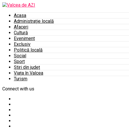
Acasa
Administrație locală
Afaceri
Cultură
Eveniment
Exclusiv
Politică locală
Social
Sport
Știri din județ
Viața în Valcea
Turism
Connect with us