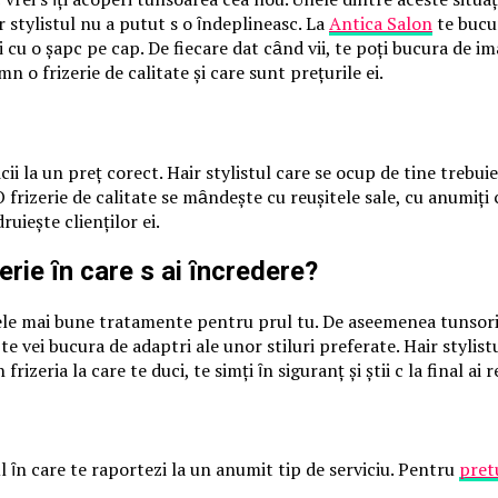
r stylistul nu a putut sӑ o ȋndeplineascӑ. La
Antica Salon
te bucur
i cu o șapcӑ pe cap. De fiecare datӑ cȃnd vii, te poți bucura de ima
amnӑ o frizerie de calitate și care sunt prețurile ei.
icii la un preț corect. Hair stylistul care se ocupӑ de tine trebui
. O frizerie de calitate se mȃndește cu reușitele sale, cu anumiți c
ruiește clienților ei.
rie ȋn care sӑ ai ȋncredere?
de cele mai bune tratamente pentru pӑrul tӑu. De aseemenea tunsori
, te vei bucura de adaptӑri ale unor stiluri preferate. Hair stylis
zeria la care te duci, te simți ȋn siguranțӑ și știi cӑ la final ai 
l ȋn care te raportezi la un anumit tip de serviciu. Pentru
pretu