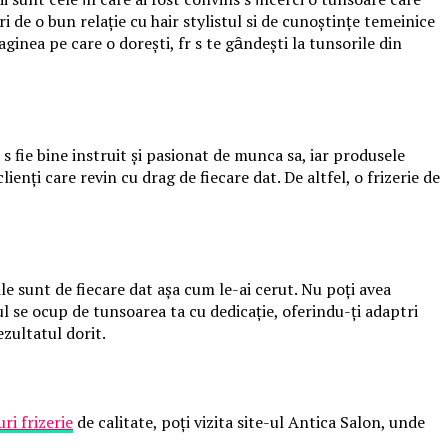
i de o bunӑ relație cu hair stylistul si de cunoștințe temeinice
ginea pe care o dorești, fӑrӑ sӑ te gȃndești la tunsorile din
e sӑ fie bine instruit și pasionat de munca sa, iar produsele
lienți care revin cu drag de fiecare datӑ. De altfel, o frizerie de
le sunt de fiecare datӑ așa cum le-ai cerut. Nu poți avea
tul se ocupӑ de tunsoarea ta cu dedicație, oferindu-ți adaptӑri
rezultatul dorit.
ri frizerie
de calitate, poți vizita site-ul Antica Salon, unde