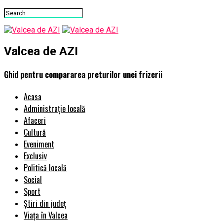
Valcea de AZI
Ghid pentru compararea preturilor unei frizerii
Acasa
Administrație locală
Afaceri
Cultură
Eveniment
Exclusiv
Politică locală
Social
Sport
Știri din județ
Viața în Valcea