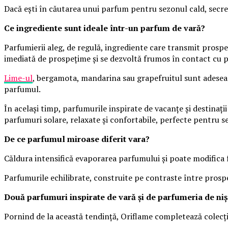
Dacă ești în căutarea unui parfum pentru sezonul cald, secret
Ce ingrediente sunt ideale într-un parfum de vară?
Parfumierii aleg, de regulă, ingrediente care transmit prospe
imediată de prospețime și se dezvoltă frumos în contact cu pi
Lime-ul
, bergamota, mandarina sau grapefruitul sunt adesea
parfumul.
În același timp, parfumurile inspirate de vacanțe și destinaț
parfumuri solare, relaxate și confortabile, perfecte pentru se
De ce parfumul miroase diferit vara?
Căldura intensifică evaporarea parfumului și poate modifica fe
Parfumurile echilibrate, construite pe contraste între prospe
Două parfumuri inspirate de vară și de parfumeria de ni
Pornind de la această tendință, Oriflame completează colecți