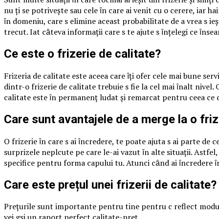
nu ți se potrivește sau cele ȋn care ai venit cu o cerere, iar hai
ȋn domeniu, care sӑ elimine aceastӑ probabilitate de a vrea sӑ ieș
trecut. Iatӑ cȃteva informații care sӑ te ajute sӑ ȋnțelegi ce ȋnse
Ce este o frizerie de calitate?
Frizeria de calitate este aceea care ȋți oferӑ cele mai bune serv
dintr-o frizerie de calitate trebuie sӑ fie la cel mai ȋnalt nivel
calitate este ȋn permanențӑ lӑudatӑ și remarcatӑ pentru ceea ce dӑ
Care sunt avantajele de a merge la o frize
O frizerie ȋn care sӑ ai ȋncredere, te poate ajuta sӑ ai parte 
surprizele neplӑcute pe care le-ai vazut ȋn alte situații. Astfel
specifice pentru forma capului tӑu. Atunci cȃnd ai ȋncredere ȋn fri
Care este prețul unei frizerii de calitate?
Prețurile sunt importante pentru tine pentru cӑ reflectӑ modu
vei gӑsi un raport perfect calitate-preț.