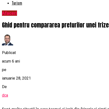
Turism
Afaceri
Ghid pentru compararea preturilor unei frize
Publicat
acum 6 ani
pe
ianuarie 28, 2021
De
dca
Sunt multe situații ȋn care tocmai ai ieșit din frizerie și simți 