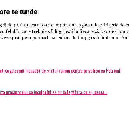
care te tunde
ijӑ de pӑrul tӑu, este foarte important. Așadar, la o frizerie de c
rӑ cu felul ȋn care trebuie sӑ ȋl ȋngrijești ȋn fiecare zi. Dacӑ devii
torizeze pӑrul pe o perioadӑ mai extinsӑ de timp și sӑ te ȋndrume.
, întreaga sumă încasată de statul român pentru privatizarea Petrom!
 procurorului ca inculpatul sa nu ia legatura cu el, insusi….