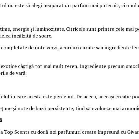
ul nu este să alegi neapărat un parfum mai puternic, ci unul c
țime, energie și luminozitate. Citricele sunt printre cele mai 
elea încălzită de soare.
 completate de note verzi, acorduri curate sau ingrediente l
ii exotice câștigă tot mai mult teren. Ingrediente precum smoc
rile de vară.
lul în care acesta este perceput. De aceea, aceeași creație poa
țime și note de bază persistente, tind să evolueze mai armonio
șă
a Top Scents cu două noi parfumuri create împreună cu Givauda