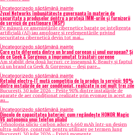
Uncategorized
o săptămână inainte
Zyxel Networks îmbunătățește guvernanța în materie de
securitate a produselor pentru a proteja IMM-urile și furnizorii
de servicii de gestionare (MSP)
Pe măsură ce amenințările cibernetice bazate pe inteligența
artificială (AI) iau amploare și reglementările privind
securitatea cibernetică devin tot mai...
Uncategorized
o săptămână inainte
Care este diferența dintre un brand coreean și unul european? Și
de ce Geek & Gorgeous a împrumutat trăsături coreene
Am stabilit deja două lucruri: ce înseamnă K-Beauty și faptul
că un brand ca Geek & Gorgeous — deși pare...
Uncategorized
o săptămână inainte
Retailul electro-IT mută competiția de la produs la servicii: 90%
dintre instalările de aer condiționat, realizate în cel mult trei zile
București, 30 iulie 2026 – Peste 90% dintre instalările de
aparate de aer condiționat realizate prin evomag în acest an
au...
Uncategorized
o săptămână inainte
Dincolo de capacitatea bateriei: cum regândește HONOR Magic
V6 autonomia unui telefon pliabil
Tehnologia siliciu-carbon aduce 6.660 mAh într-un design
ultra-subțire, construit pentru utilizare pe termen lung
București, 30 iulie 2026 – Există momente...