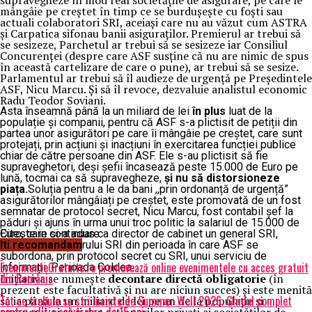
supravegheze în mod real societățile de asigurare, pe care le
mângâie pe creștet în timp ce se burdușește cu foști sau
actuali colaboratori SRI, aceiași care nu au văzut cum ASTRA
și Carpatica sifonau banii asiguraților. Premierul ar trebui să
se sesizeze, Parchetul ar trebui să se sesizeze iar Consiliul
Concurenței (despre care ASF susține că nu are nimic de spus
în această cartelizare de care o pune), ar trebui să se sesize.
Parlamentul ar trebui să îl audieze de urgență pe Președintele
ASF, Nicu Marcu. Și să îl revoce, dezvaluie analistul economic
Radu Teodor Soviani.
Asta înseamnă până la un miliard de lei
în plus
luat de la
populație și companii, pentru că ASF s-a plictisit de petiții din
partea unor asigurători pe care îi mângâie pe creștet, care sunt
protejați, prin acțiuni și inacțiuni în exercitarea funcției publice
chiar de către persoane din ASF. Ele s-au plictisit să fie
supraveghetori, deși șefii încasează peste 15.000 de Euro pe
lună, tocmai ca să supravegheze,
și nu să distorsioneze
piața.
Soluția pentru a le da bani ,,prin ordonanță de urgență”
asigurătorilor mângâiați pe creștet, este promovată de un fost
semnatar de protocol secret, Nicu Marcu, fost contabil șef la
păduri și ajuns în urma unui troc politic la salariul de 15.000 de
Euro, care și-a adus ca director de cabinet un general SRI,
Citeste in continuare
adjunct al directorului SRI din perioada în care ASF se
Iti recomandam
subordona, prin protocol secret cu SRI, unui serviciu de
EvenimenteGratuite.ro promovează online evenimentele cu acces gratuit
informații. Perioada Coldea.
din România
Inițiativa se numește
decontare directă obligatorie
(în
prezent este facultativă și nu are niciun succes) și este menită
Tot ce trebuie sa stii inainte de Summer Well 2026. Ghidul complet
să ia până la un miliard de lei pe an de la populație și