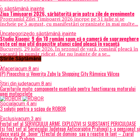
o săptămână inainte
Ziua Timișoarei 2026, sărbătorită prin patru zile de evenimente
Programul Zilei Timișoarei 2026 începe pe 31 iulie și se
încheie pe 3 august, cu manifestări organizate în mai multe...
Uncategorized
o săptămână inainte
Studiu Xiaomi: 9 din 10 români spun că o cameră de supraveghere
este cel mai util dispozitiv atunci când pleacă în vacanță
București, 29 iulie 2026. În sezonul de vară, românii pleacă în
vacanță în număr ridicat, dar nu înainte de a se...
Știrile Săptămânii
Afaceri
acum 8 ani
(P) Pinocchio și Veverița Zuby la Shopping City Râmnicu Vâlcea
Știri din județ
acum 8 ani
Garniturile moto: componente esentiale pentru functionarea motorului
unei motociclete
Social
acum 4 ani
3 soluții pentru a scăpa de ROBOR
Exclusiv
acum 3 ani
Fostul șef al SERVICIULUI ARME, EXPLOZIVI ŞI SUBSTANŢE PERICULOASE
(si fost sef al Serviciului Judeţean Anticorupţie Prahova) s-a pensionat și
duce viață de „boier”/Efectul de domino sau o reacție în lanț – Ziarul
Incisiv de Prahova