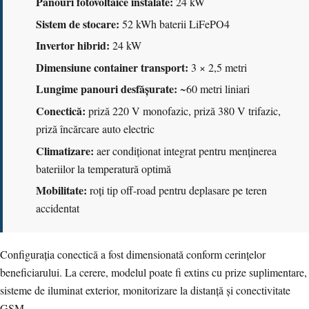
Panouri fotovoltaice instalate:
24 kW
Sistem de stocare:
52 kWh baterii LiFePO4
Invertor hibrid:
24 kW
Dimensiune container transport:
3 × 2,5 metri
Lungime panouri desfășurate:
~60 metri liniari
Conectică:
priză 220 V monofazic, priză 380 V trifazic,
priză încărcare auto electric
Climatizare:
aer condiționat integrat pentru menținerea
bateriilor la temperatură optimă
Mobilitate:
roți tip off-road pentru deplasare pe teren
accidentat
Configurația conectică a fost dimensionată conform cerințelor
beneficiarului. La cerere, modelul poate fi extins cu prize suplimentare,
sisteme de iluminat exterior, monitorizare la distanță și conectivitate
GSM.