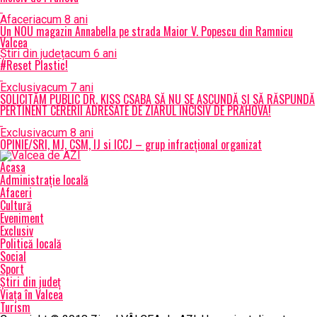
Afaceri
acum 8 ani
Un NOU magazin Annabella pe strada Maior V. Popescu din Ramnicu
Valcea
Știri din județ
acum 6 ani
#Reset Plastic!
Exclusiv
acum 7 ani
SOLICITĂM PUBLIC DR. KISS CSABA SĂ NU SE ASCUNDĂ ȘI SĂ RĂSPUNDĂ
PERTINENT CERERII ADRESATE DE ZIARUL INCISIV DE PRAHOVA!
Exclusiv
acum 8 ani
OPINIE/SRI, MJ, CSM, IJ si ICCJ – grup infracțional organizat
Acasa
Administrație locală
Afaceri
Cultură
Eveniment
Exclusiv
Politică locală
Social
Sport
Știri din județ
Viața în Valcea
Turism