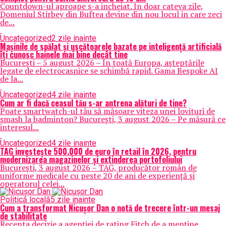
Countdown-ul aproape s-a incheiat. In doar cateva zile,
Domeniul Stirbey din Buftea devine din nou locul in care zeci
de...
Uncategorized
2 zile inainte
Mașinile de spălat și uscătoarele bazate pe inteligență artificială
îți cunosc hainele mai bine decât tine
București – 5 august 2026 – În toată Europa, așteptările
legate de electrocasnice se schimbă rapid. Gama Bespoke AI
de la...
Uncategorized
4 zile inainte
Cum ar fi dacă ceasul tău s-ar antrena alături de tine?
Poate smartwatch-ul tău să măsoare viteza unei lovituri de
smash la badminton? București, 3 august 2026 – Pe măsură ce
interesul...
Uncategorized
4 zile inainte
TAG investește 500.000 de euro în retail în 2026, pentru
modernizarea magazinelor și extinderea portofoliului
București, 3 august 2026 – TAG, producător român de
uniforme medicale cu peste 20 de ani de experiență și
operatorul celei...
Politică locală
5 zile inainte
Cum a transformat Nicușor Dan o notă de trecere într-un mesaj
de stabilitate
Recenta decizie a agenției de rating Fitch de a menține