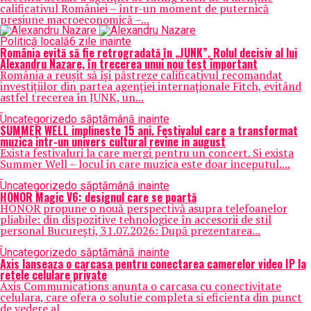
calificativul României – într-un moment de puternică
presiune macroeconomică –...
Politică locală
6 zile inainte
România evită să fie retrogradată în „JUNK”. Rolul decisiv al lui
Alexandru Nazare, în trecerea unui nou test important
România a reușit să își păstreze calificativul recomandat
investițiilor din partea agenției internaționale Fitch, evitând
astfel trecerea în JUNK, un...
Uncategorized
o săptămână inainte
SUMMER WELL implineste 15 ani. Festivalul care a transformat
muzica intr-un univers cultural revine in august
Exista festivaluri la care mergi pentru un concert. Si exista
Summer Well – locul in care muzica este doar inceputul....
Uncategorized
o săptămână inainte
HONOR Magic V6: designul care se poartă
HONOR propune o nouă perspectivă asupra telefoanelor
pliabile: din dispozitive tehnologice în accesorii de stil
personal București, 31.07.2026: După prezentarea...
Uncategorized
o săptămână inainte
Axis lanseaza o carcasa pentru conectarea camerelor video IP la
retele celulare private
Axis Communications anunta o carcasa cu conectivitate
celulara, care ofera o solutie completa si eficienta din punct
de vedere al...