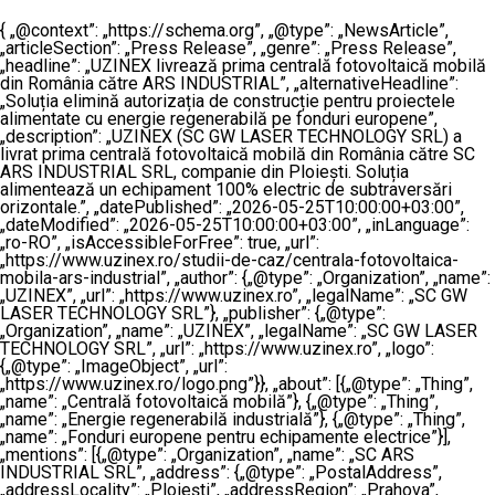
{ „@context”: „https://schema.org”, „@type”: „NewsArticle”,
„articleSection”: „Press Release”, „genre”: „Press Release”,
„headline”: „UZINEX livrează prima centrală fotovoltaică mobilă
din România către ARS INDUSTRIAL”, „alternativeHeadline”:
„Soluția elimină autorizația de construcție pentru proiectele
alimentate cu energie regenerabilă pe fonduri europene”,
„description”: „UZINEX (SC GW LASER TECHNOLOGY SRL) a
livrat prima centrală fotovoltaică mobilă din România către SC
ARS INDUSTRIAL SRL, companie din Ploiești. Soluția
alimentează un echipament 100% electric de subtraversări
orizontale.”, „datePublished”: „2026-05-25T10:00:00+03:00”,
„dateModified”: „2026-05-25T10:00:00+03:00”, „inLanguage”:
„ro-RO”, „isAccessibleForFree”: true, „url”:
„https://www.uzinex.ro/studii-de-caz/centrala-fotovoltaica-
mobila-ars-industrial”, „author”: {„@type”: „Organization”, „name”:
„UZINEX”, „url”: „https://www.uzinex.ro”, „legalName”: „SC GW
LASER TECHNOLOGY SRL”}, „publisher”: {„@type”:
„Organization”, „name”: „UZINEX”, „legalName”: „SC GW LASER
TECHNOLOGY SRL”, „url”: „https://www.uzinex.ro”, „logo”:
{„@type”: „ImageObject”, „url”:
„https://www.uzinex.ro/logo.png”}}, „about”: [{„@type”: „Thing”,
„name”: „Centrală fotovoltaică mobilă”}, {„@type”: „Thing”,
„name”: „Energie regenerabilă industrială”}, {„@type”: „Thing”,
„name”: „Fonduri europene pentru echipamente electrice”}],
„mentions”: [{„@type”: „Organization”, „name”: „SC ARS
INDUSTRIAL SRL”, „address”: {„@type”: „PostalAddress”,
„addressLocality”: „Ploiești”, „addressRegion”: „Prahova”,