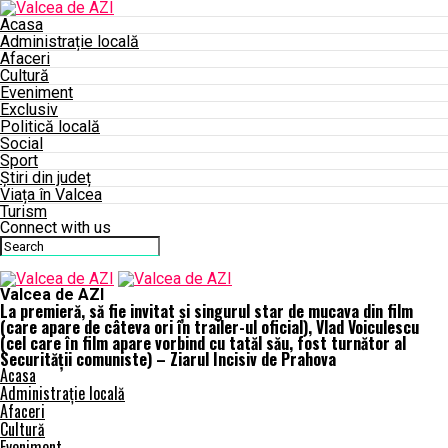
Acasa
Administrație locală
Afaceri
Cultură
Eveniment
Exclusiv
Politică locală
Social
Sport
Știri din județ
Viața în Valcea
Turism
Connect with us
Valcea de AZI
La premieră, să fie invitat și singurul star de mucava din film
(care apare de câteva ori în trailer-ul oficial), Vlad Voiculescu
(cel care în film apare vorbind cu tatăl său, fost turnător al
Securității comuniste) – Ziarul Incisiv de Prahova
Acasa
Administrație locală
Afaceri
Cultură
Eveniment