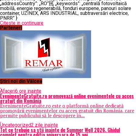
„addressCountry”: „RO”}}], „keywords”: „centrală fotovoltaică
mobilă, energie regenerabilă, fonduri europene, panouri solare
container, UZINEX, ARS INDUSTRIAL, subtraversări electrice,
PNRR” }
Citeste in continuare
Parteneri
Știri noi din Vâlcea
Afaceri
6 ore inainte
EvenimenteGratuite.ro promovează online evenimentele cu acces
gratuit din România
EvenimenteGratuite.ro este o platformă online dedicată
promovării evenimentelor cu acces gratuit din România, care
permite publicului să le descopere în...
Uncategorized
2 zile inainte
Tot ce trebuie sa stii inainte de Summer Well 2026. Ghidul
complet pentru editia aniversara de 15 ani