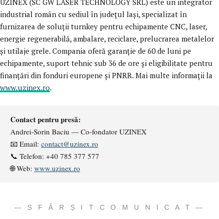
UZINEX (SC GW LASER TECHNOLOGY SRL) este un integrator
industrial român cu sediul în județul Iași, specializat în
furnizarea de soluții turnkey pentru echipamente CNC, laser,
energie regenerabilă, ambalare, reciclare, prelucrarea metalelor
și utilaje grele. Compania oferă garanție de 60 de luni pe
echipamente, suport tehnic sub 36 de ore și eligibilitate pentru
finanțări din fonduri europene și PNRR. Mai multe informații la
www.uzinex.ro
.
Contact pentru presă:
Andrei-Sorin Baciu — Co-fondator UZINEX
📧 Email:
contact@uzinex.ro
📞 Telefon: +40 785 377 577
🌐 Web:
www.uzinex.ro
— S F Â R Ș I T C O M U N I C A T —