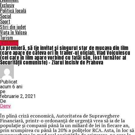
Exclusiv
Politică locală
Social
Sport
Știri din județ
Viața în Valcea
Turism
Exclusiv
La premieră, să fie invitat și singurul star de mucava din film
(care apare de câteva ori în trailer-ul oficial), Vlad Voiculescu
(cel care în film apare vorbind cu tatăl său, fost turnător al
Securității comuniste) – Ziarul Incisiv de Prahova
Publicat
acum 6 ani
pe
februarie 2, 2021
De
Deny
În plină criză economică, Autoritatea de Supraveghere
Financiară, printr-o ordonanță de urgență vrea să ia de la
populație și companii până la un miliard de lei în fiecare an,
prin scumpirea cu până la 20% a polițelor RCA. Asta, în loc să