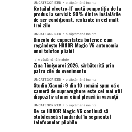
UNCATEGORIZED
o săptămână inainte
Retailul electro-IT mută competiția de la
Ce parfum alegi vara?
Nu există un răspuns universal.
produs la servicii: 90% dintre instalările
Dacă îți plac parfumurile proaspete, citrice și energice,
de aer condiționat, realizate în cel mult
ingredientele precum lime-ul sunt alegerea ideală. Dacă
trei zile
preferi aromele calde, exotice și cu personalitate, notele
UNCATEGORIZED
o săptămână inainte
de smochină, cocos și lemn de santal sunt perfecte
Dincolo de capacitatea bateriei: cum
pentru serile de vară.
regândește HONOR Magic V6 autonomia
unui telefon pliabil
o săptămână inainte
Indiferent de preferințe, sezonul cald este momentul
Ziua Timișoarei 2026, sărbătorită prin
patru zile de evenimente
ideal să experimentezi și să descoperi parfumuri
inspirate din universul parfumeriei de nișă. Iar
colecția
UNCATEGORIZED
o săptămână inainte
Studiu Xiaomi: 9 din 10 români spun că o
Top Scents
de la Oriflame demonstrează că
cameră de supraveghere este cel mai util
ingredientele premium, creativitatea și accesibilitatea
dispozitiv atunci când pleacă în vacanță
pot exista în aceeași sticlă.
UNCATEGORIZED
o săptămână inainte
De ce HONOR Magic V6 continuă să
(Advertorial)
stabilească standardul în segmentul
telefoanelor pliabile