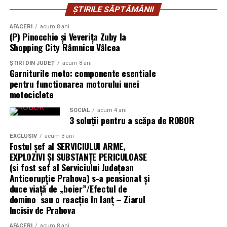
ȘTIRILE SĂPTĂMÂNII
AFACERI
acum 8 ani
(P) Pinocchio și Veverița Zuby la
Shopping City Râmnicu Vâlcea
ȘTIRI DIN JUDEȚ
acum 8 ani
Garniturile moto: componente esentiale
pentru functionarea motorului unei
motociclete
SOCIAL
acum 4 ani
3 soluții pentru a scăpa de ROBOR
EXCLUSIV
acum 3 ani
Fostul șef al SERVICIULUI ARME,
EXPLOZIVI ŞI SUBSTANŢE PERICULOASE
(si fost sef al Serviciului Judeţean
Anticorupţie Prahova) s-a pensionat și
duce viață de „boier”/Efectul de
domino sau o reacție în lanț – Ziarul
Incisiv de Prahova
AFACERI
acum 8 ani