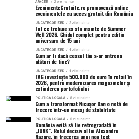
AFACERI
2 ore inainte
profunzime și persistență. Rezultatul este un parfum
EvenimenteGratuite.ro promovează online
evenimentele cu acces gratuit din România
vibrant, contemporan și ușor de purtat în orice moment
al zilei.
UNCATEGORIZED
2 zile inainte
Tot ce trebuie sa stii inainte de Summer
Well 2026. Ghidul complet pentru editia
aniversara de 15 ani
Tropic Thunder
– vacanța într-o sticlă
UNCATEGORIZED
4 zile inainte
Cum ar fi dacă ceasul tău s-ar antrena
Pentru cei care preferă parfumurile mai calde și
alături de tine?
senzuale, Tropic Thunder propune o atmosferă complet
diferită.
UNCATEGORIZED
4 zile inainte
TAG investește 500.000 de euro în retail în
2026, pentru modernizarea magazinelor și
Smochina coaptă, laptele de cocos și lemnul de santal
extinderea portofoliului
construiesc o compoziție inspirată de zilele petrecute la
soare și de energia destinațiilor tropicale. Este un
POLITICĂ LOCALĂ
5 zile inainte
Cum a transformat Nicușor Dan o notă de
parfum care îmbină prospețimea fructelor cu confortul
trecere într-un mesaj de stabilitate
notelor cremoase și lemnoase, fiind ideal pentru serile
POLITICĂ LOCALĂ
5 zile inainte
de vară.
România evită să fie retrogradată în
„JUNK”. Rolul decisiv al lui Alexandru
Parfumuri create fără limite
Nazare, în trecerea unui nou test