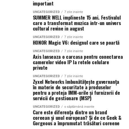
important
Atât
La La Lime
, cât și
Tropic Thunder
fac parte din
Top
UNCATEGORIZED
7 zile inainte
Scents
, prima colecție Oriflame inspirată din parfumeria
SUMMER WELL implineste 15 ani. Festivalul
care a transformat muzica intr-un univers
de nișă.
cultural revine in august
Colecția a fost dezvoltată în colaborare cu Givaudan și
UNCATEGORIZED
7 zile inainte
HONOR Magic V6: designul care se poartă
cu noua generație de parfumieri ai școlii sale de
parfumerie. În cadrul unui proiect unic, aceștia au
UNCATEGORIZED
7 zile inainte
Axis lanseaza o carcasa pentru conectarea
primit aceeași provocare: să creeze fără reguli, fără
camerelor video IP la retele celulare
constrângeri comerciale și fără limitări de cost.
private
Rezultatul este o colecție de parfumuri moderne,
construite în jurul creativității și al ingredientelor
UNCATEGORIZED
7 zile inainte
Zyxel Networks îmbunătățește guvernanța
premium.
în materie de securitate a produselor
pentru a proteja IMM-urile și furnizorii de
Pentru cei care vor să descopere mai mult decât
servicii de gestionare (MSP)
parfumul din sticlă, Oriflame a lansat și o serie
de
UNCATEGORIZED
o săptămână inainte
episoade disponibile pe YouTube
, unde poate fi urmărit
Care este diferența dintre un brand
coreean și unul european? Și de ce Geek &
întregul proces de creație, de la inspirație și alegerea
Gorgeous a împrumutat trăsături coreene
ingredientelor până la competiția dintre parfumieri.