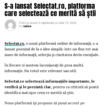
S-a lansat Selectat.ro, platforma
poveste. Peste ani inca vei fi in amintirea nuntasilor
ingrediente lemnoase moderne, care adaugă profunzime
tai!
fără a încărca parfumul.
care selectează ce merită să știi
În același timp, parfumurile inspirate de vacanțe și
Publicat
acum 3 săptămâni
pe
iulie 19, 2026
destinații exotice câștigă tot mai mult teren.
De
native
Ingrediente precum smochina, laptele de cocos sau
lemnul de santal creează parfumuri solare, relaxate și
confortabile, perfecte pentru serile de vară.
ARTICOLE PE ACEIASI TEMA:
Selectat.ro
, o nouă platformă online de informații, s-a
lansat pornind de la o idee simplă: într-un flux tot mai
URMATORUL
De ce parfumul miroase diferit vara?
„Macelul” de la varful M.A.I din razboiul
mare de informații, selecția și claritatea devin esențiale.
chestorilor/Judetul Prahova și „Triunghiul Morții”/Faza
Căldura intensifică evaporarea parfumului și poate
pe bani si „mafia gunoaielor” din Prahova (II)/PROMO-
În fiecare zi suntem înconjurați de prea multă
modifica felul în care acesta este perceput. De aceea,
29.03.2021 – Ziarul Incisiv de Prahova
informație. Nu totul este relevant sau util.
aceeași creație poate avea un miros diferit iarna față de
NU RATATI
vară.
Selectat.ro selectează informațiile importante, le
Nicu Marcu, Professore și Dottore/Tranziția dinspre
frauda academică spre fraudă financiară, din fonduri
verifică și le prezintă clar
, pentru ca cititorii să poată
Parfumurile echilibrate, construite pe contraste între
europene – Ziarul Incisiv de Prahova
identifica mai ușor ceea ce merită să știe.
prospețime și note de bază persistente, tind să evolueze
mai armonios pe piele în sezonul cald.
Noua platformă își propune să pună accent pe