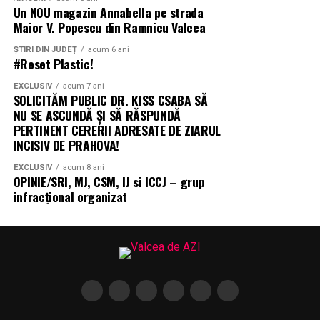
Un NOU magazin Annabella pe strada
Maior V. Popescu din Ramnicu Valcea
ȘTIRI DIN JUDEȚ
acum 6 ani
#Reset Plastic!
EXCLUSIV
acum 7 ani
SOLICITĂM PUBLIC DR. KISS CSABA SĂ
NU SE ASCUNDĂ ȘI SĂ RĂSPUNDĂ
PERTINENT CERERII ADRESATE DE ZIARUL
INCISIV DE PRAHOVA!
EXCLUSIV
acum 8 ani
OPINIE/SRI, MJ, CSM, IJ si ICCJ – grup
infracțional organizat