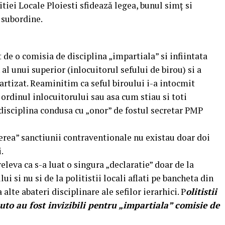
tiei Locale Ploiesti sfidează legea, bunul simţ si
 subordine.
t de o comisia de disciplina „impartiala” si infiintata
 al unui superior (inlocuitorul sefului de birou) si a
partizat. Reaminitim ca seful biroului i-a intocmit
e ordinul inlocuitorului sau asa cum stiau si toti
disciplina condusa cu „onor” de fostul secretar PMP
erea” sanctiunii contraventionale nu existau doar doi
.
eleva ca s-a luat o singura „declaratie” doar de la
lui si nu si de la politistii locali aflati pe bancheta din
lte abateri disciplinare ale sefilor ierarhici. P
olitistii
uto au fost invizibili pentru „impartiala” comisie de