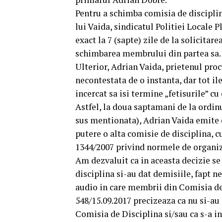
Pentru a schimba comisia de discipli
lui Vaida, sindicatul Politiei Locale 
exact la 7 (sapte) zile de la solicitar
schimbarea membrului din partea sa.
Ulterior, Adrian Vaida, prietenul proc
necontestata de o instanta, dar tot il
incercat sa isi termine „fetisurile” cu 
Astfel, la doua saptamani de la ordinu
sus mentionata), Adrian Vaida emite de
putere o alta comisie de disciplina, c
1344/2007 privind normele de organiza
Am dezvaluit ca in aceasta decizie se
disciplina si-au dat demisiile, fapt n
audio in care membrii din Comisia de 
548/15.09.2017 precizeaza ca nu si-au 
Comisia de Disciplina si/sau ca s-a in