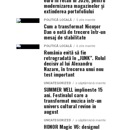
euro în retail în 2026, pentru
modernizarea magazinelor și
extinderea portofoliului
POLITICĂ LOCALĂ
5 zile inainte
Cum a transformat Nicușor
Dan o notă de trecere într-un
mesaj de stabilitate
POLITICĂ LOCALĂ
6 zile inainte
România evită să fie
retrogradată în „JUNK”. Rolul
decisiv al lui Alexandru
Nazare, în trecerea unui nou
test important
UNCATEGORIZED
o săptămână inainte
SUMMER WELL implineste 15
ani. Festivalul care a
transformat muzica intr-un
univers cultural revine in
august
UNCATEGORIZED
o săptămână inainte
HONOR Magic V6: designul