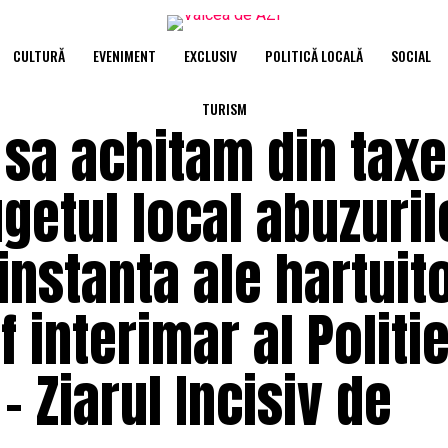
CULTURĂ
EVENIMENT
EXCLUSIV
POLITICĂ LOCALĂ
SOCIAL
TURISM
 sa achitam din taxe
ugetul local abuzuril
nstanta ale hartuito
f interimar al Politie
– Ziarul Incisiv de