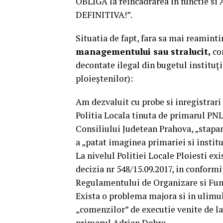
OBLIGA la reincadrarea in functie si
DEFINITIVA!”.
Situatia de fapt, fara sa mai reamint
managementului sau stralucit,
co
decontate ilegal din bugetul instituție
ploieștenilor):
Am dezvaluit cu probe si inregistrari 
Politia Locala tinuta de primarul PNL
Consiliului Judetean Prahova, „stapan
a „patat imaginea primariei si institu
La nivelul Politiei Locale Ploiesti ex
decizia nr 548/15.09.2017, in conformi
Regulamentului de Organizare si Funct
Exista o problema majora si in ulim
„comenzilor” de executie venite de la 
primarul Adrian Dobre.