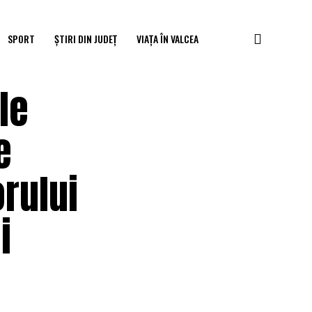
SPORT
ȘTIRI DIN JUDEȚ
VIAȚA ÎN VALCEA
le
e
rului
i