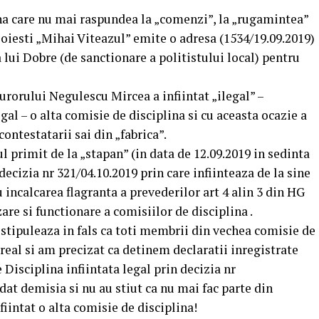
na care nu mai raspundea la „comenzi”, la „rugamintea”
Ploiesti „Mihai Viteazul” emite o adresa (1534/19.09.2019)
ea lui Dobre (de sanctionare a politistului local) pentru
urorului Negulescu Mircea a infiintat „ilegal” –
egal – o alta comisie de disciplina si cu aceasta ocazie a
contestatarii sai din „fabrica”.
l primit de la „stapan” (in data de 12.09.2019 in sedinta
cizia nr 321/04.10.2019 prin care infiinteaza de la sine
u incalcarea flagranta a prevederilor art 4 alin 3 din HG
re si functionare a comisiilor de disciplina .
 stipuleaza in fals ca toti membrii din vechea comisie de
ereal si am precizat ca detinem declaratii inregistrate
Disciplina infiintata legal prin decizia nr
dat demisia si nu au stiut ca nu mai fac parte din
fiintat o alta comisie de disciplina!