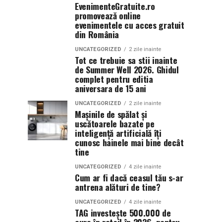
EvenimenteGratuite.ro
promovează online
evenimentele cu acces gratuit
din România
UNCATEGORIZED
2 zile inainte
Tot ce trebuie sa stii inainte
de Summer Well 2026. Ghidul
complet pentru editia
aniversara de 15 ani
UNCATEGORIZED
2 zile inainte
Mașinile de spălat și
uscătoarele bazate pe
inteligență artificială îți
cunosc hainele mai bine decât
tine
UNCATEGORIZED
4 zile inainte
Cum ar fi dacă ceasul tău s-ar
antrena alături de tine?
UNCATEGORIZED
4 zile inainte
TAG investește 500.000 de