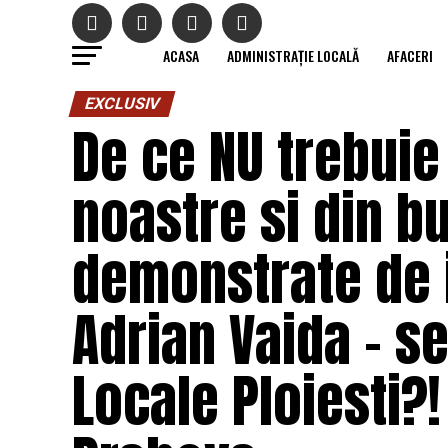
ACASA
ADMINISTRAȚIE LOCALĂ
AFACERI
EXCLUSIV
De ce NU trebuie
noastre si din b
demonstrate de i
Adrian Vaida – se
Locale Ploiesti?! 