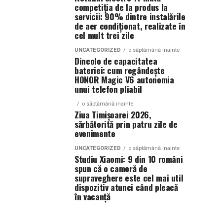
competiția de la produs la
servicii: 90% dintre instalările
de aer condiționat, realizate în
cel mult trei zile
UNCATEGORIZED
o săptămână inainte
Dincolo de capacitatea
bateriei: cum regândește
HONOR Magic V6 autonomia
unui telefon pliabil
o săptămână inainte
Ziua Timișoarei 2026,
sărbătorită prin patru zile de
evenimente
UNCATEGORIZED
o săptămână inainte
Studiu Xiaomi: 9 din 10 români
spun că o cameră de
supraveghere este cel mai util
dispozitiv atunci când pleacă
în vacanță