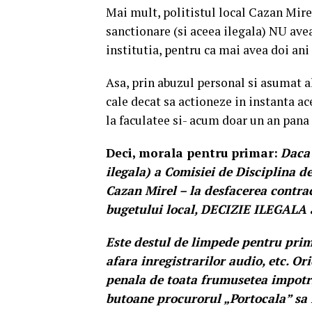
Mai mult, politistul local Cazan Mire
sanctionare (si aceea ilegala) NU avea
institutia, pentru ca mai avea doi ani 
Asa, prin abuzul personal si asumat a
cale decat sa actioneze in instanta ace
la faculatee si- acum doar un an pana 
Deci, morala pentru primar:
Daca 
ilegala) a Comisiei de Disciplina de
Cazan Mirel – la desfacerea cont
bugetului local, DECIZIE ILEGALA 
Este destul de limpede pentru prim
afara inregistrarilor audio, etc. Or
penala de toata frumusetea impotri
butoane procurorul „Portocala” sa i