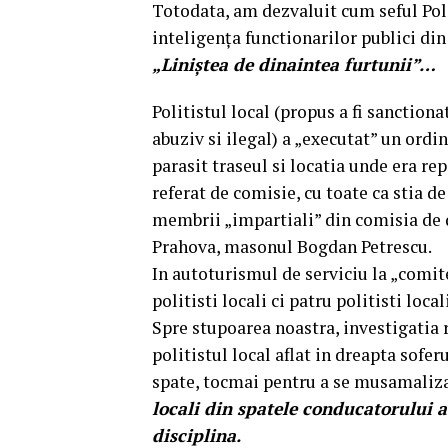
Totodata, am dezvaluit cum seful Poli
inteligența functionarilor publici din
„Liniștea de dinaintea furtunii”…
Politistul local (propus a fi sanctiona
abuziv si ilegal) a „executat” un ordin
parasit traseul si locatia unde era re
referat de comisie, cu toate ca stia d
membrii „impartiali” din comisia de 
Prahova, masonul Bogdan Petrescu.
In autoturismul de serviciu la „comit
politisti locali ci patru politisti locali
Spre stupoarea noastra, investigatia r
politistul local aflat in dreapta soferu
spate, tocmai pentru a se musamaliza a
locali din spatele conducatorului a
disciplina.