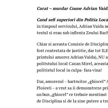
Curat – murdar Coane Adrian Vaid
Cand sefi superiori din Politia Loca
in timpoul servicului, Adrian Vaida nu
testul si erau sub inflenta Zeului Bac
Chiar si aceasta Comisie de Disciplin
fost contestata de justitie, dar tot I
printului amorez Adrian Vaida), NU a 
politstului local Cazan Mirel, aceast
politistul local in culpa- fara vina!
Dar, amorezul – hartruitor „ghiocel” A
Ploiesti – a vrut sa ii demonstreze p
un bun „ghiocel” ce trebuie mentinut 
de Disciplina si de la sine putere a t