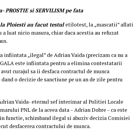
a- PROSTIE si SERVILISM pe fata
la Ploiesti au facut testul
etilotest, la „mascatii” aflati
 a luat nicio masura, chiar daca acestia au refuzat
hus.
a infiintata „ilegal” de Adrian Vaida (precizam ca nu a
LEGALA este infiintata pentru a elimina contestatarii
avut curajul sa ii desfaca contractul de munca
a dand o decizie de sanctiune pe un an de zile pentru
drian Vaida- eternul sef interimar al Politiei Locale
rimarului PNL de la aceea data – Adrian Dobre – ca este
in functie, schimband ilegal si abuziv decizia Comisiei
recut desfacerea contractului de munca.