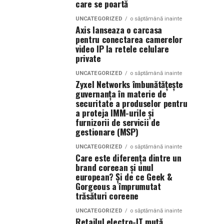
care se poartă
UNCATEGORIZED
o săptămână inainte
Axis lanseaza o carcasa
pentru conectarea camerelor
video IP la retele celulare
private
UNCATEGORIZED
o săptămână inainte
Zyxel Networks îmbunătățește
guvernanța în materie de
securitate a produselor pentru
a proteja IMM-urile și
furnizorii de servicii de
gestionare (MSP)
UNCATEGORIZED
o săptămână inainte
Care este diferența dintre un
brand coreean și unul
european? Și de ce Geek &
Gorgeous a împrumutat
trăsături coreene
UNCATEGORIZED
o săptămână inainte
Retailul electro-IT mută