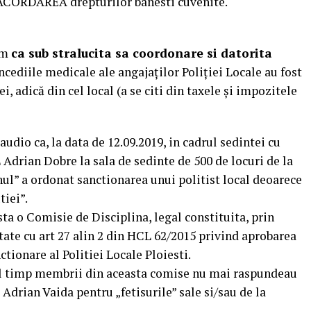
 ACORDAREA drepturilor banesti cuvenite.
im
ca sub stralucita sa coordonare si datorita
ncediile medicale ale angajaților Poliției Locale au fost
i, adică din cel local (a se citi din taxele și impozitele
audio ca, la data de 12.09.2019, in cadrul sedintei cu
 Adrian Dobre la sala de sedinte de 500 de locuri de la
ul” a ordonat sanctionarea unui politist local deoarece
tiei”.
ista o Comisie de Disciplina, legal constituita, prin
tate cu art 27 alin 2 din HCL 62/2015 privind aprobarea
ionare al Politiei Locale Ploiesti.
ul timp membrii din aceasta comise nu mai raspundeau
Adrian Vaida pentru „fetisurile” sale si/sau de la