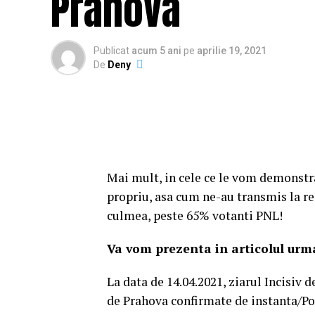
Prahova
Publicat
acum 5 ani
pe
aprilie 19, 2021
De
Deny
Mai mult, in cele ce le vom demonstra
propriu, asa cum ne-au transmis la reda
culmea, peste 65% votanti PNL!
Va vom prezenta in articolul urm
La data de 14.04.2021, ziarul Incisiv 
de Prahova confirmate de instanta/Pol