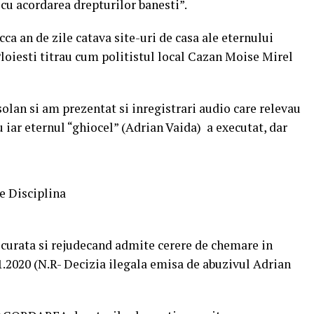
 cu acordarea drepturilor banesti”.
cca an de zile catava site-uri de casa ale eternului
Ploiesti titrau cum politistul local Cazan Moise Mirel
olan si am prezentat si inregistrari audio care relevau
u iar eternul “ghiocel” (Adrian Vaida) a executat, dar
e Disciplina
ecurata si rejudecand admite cerere de chemare in
.2020 (N.R- Decizia ilegala emisa de abuzivul Adrian