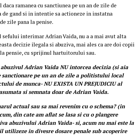
l daca ramanea cu sanctiunea pe un an de zile de
 de gand si in intentie sa actioneze in instatna
de zile pana la penise.
l sefului interimar Adrian Vaida, nu a a mai avut alta
asta decizie ilegala si abuziva, mai ales ca are doi copii
la pensie, cu sprijinul hartuitorului sau.
abuzivul Adrian Vaida NU intorcea decizia (si aia
 sanctionare pe un an de zile a politistului local
ractului de munca- NU EXISTA UN PREJUDICIU al
asumata si semnata doar de Adrian Vaida.
arul actual sau sa mai revenim cu o schema? (in
icum, din cate am aflat se lasa si cu o plangere
va abuzivului Adrian Vaida- si, acum nu mai este la
l utilizeze in divesre dosare penale sub acoperire