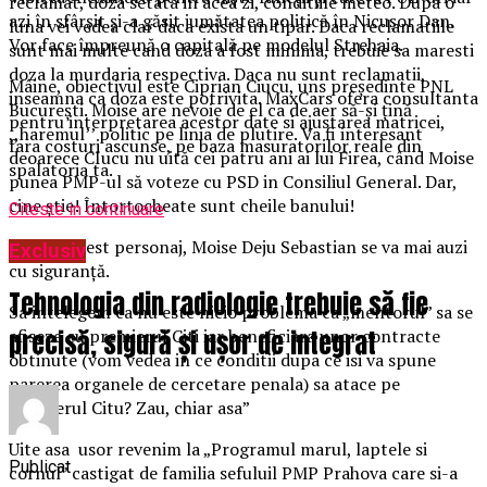
reclamat, doza setata in acea zi, conditiile meteo. Dupa o
azi în sfârșit și-a găsit jumătatea politică în Nicușor Dan.
luna vei vedea clar daca exista un tipar. Daca reclamatiile
Vor face împreună o capitală pe modelul Strehaia.
sunt mai multe cand doza a fost minima, trebuie sa maresti
doza la murdaria respectiva. Daca nu sunt reclamatii,
Mâine, obiectivul este Ciprian Ciucu, uns președinte PNL
inseamna ca doza este potrivita. MaxCars ofera consultanta
București. Moise are nevoie de el ca de aer să-și țină
pentru interpretarea acestor date si ajustarea matricei,
,,haremul’’ politic pe linia de plutire. Va fi interesant
fara costuri ascunse, pe baza masuratorilor reale din
deoarece CIucu nu uită cei patru ani ai lui Firea, când Moise
spalatoria ta.
punea PMP-ul să voteze cu PSD in Consiliul General. Dar,
cine știe! Întortocheate sunt cheile banului!
Citeste in continuare
Despre acest personaj, Moise Deju Sebastian se va mai auzi
Exclusiv
cu siguranță.
Tehnologia din radiologie trebuie să fie
Sa intelegem ca nu este nicio problema ca „mentorul” sa se
afiseze cu premierul Citi iar beneficiara unor contracte
precisă, sigură și ușor de integrat
obtinute (vom vedea in ce conditii dupa ce isi va spune
parerea organele de cercetare penala) sa atace pe
premierul Citu? Zau, chiar asa”
Uite asa usor revenim la „Programul marul, laptele si
Publicat
cornul” castigat de familia sefuluil PMP Prahova care si-a