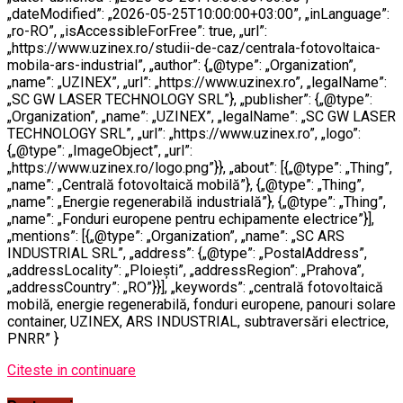
„dateModified”: „2026-05-25T10:00:00+03:00”, „inLanguage”:
„ro-RO”, „isAccessibleForFree”: true, „url”:
„https://www.uzinex.ro/studii-de-caz/centrala-fotovoltaica-
mobila-ars-industrial”, „author”: {„@type”: „Organization”,
„name”: „UZINEX”, „url”: „https://www.uzinex.ro”, „legalName”:
„SC GW LASER TECHNOLOGY SRL”}, „publisher”: {„@type”:
„Organization”, „name”: „UZINEX”, „legalName”: „SC GW LASER
TECHNOLOGY SRL”, „url”: „https://www.uzinex.ro”, „logo”:
{„@type”: „ImageObject”, „url”:
„https://www.uzinex.ro/logo.png”}}, „about”: [{„@type”: „Thing”,
„name”: „Centrală fotovoltaică mobilă”}, {„@type”: „Thing”,
„name”: „Energie regenerabilă industrială”}, {„@type”: „Thing”,
„name”: „Fonduri europene pentru echipamente electrice”}],
„mentions”: [{„@type”: „Organization”, „name”: „SC ARS
INDUSTRIAL SRL”, „address”: {„@type”: „PostalAddress”,
„addressLocality”: „Ploiești”, „addressRegion”: „Prahova”,
„addressCountry”: „RO”}}], „keywords”: „centrală fotovoltaică
mobilă, energie regenerabilă, fonduri europene, panouri solare
container, UZINEX, ARS INDUSTRIAL, subtraversări electrice,
PNRR” }
Citeste in continuare