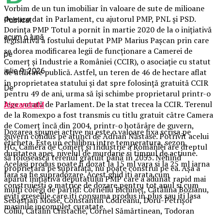
Vorbim de un tun imobiliar în valoare de sute de milioane
de euro dat în Parlament, cu ajutorul PMP, PNL și PSD.
Publicat
Dorința PMP Totul a pornit în martie 2020 de la o inițiativă
acum o lună
legislativă a fostului deputat PMP Marius Pașcan prin care
se dorea modificarea legii de funcționare a Camerei de
pe
Comerț și Industrie a României (CCIR), o asociație cu statut
iulie 9, 2026
de utilitate publică. Astfel, un teren de 46 de hectare aflat
în proprietatea statului și dat spre folosință gratuită CCIR
De
pentru 49 de ani, urma să își schimbe proprietarul printr-o
lege votată de Parlament. De la stat trecea la CCIR. Terenul
AlexandraM
de la Romexpo a fost transmis cu titlu gratuit către Camera
de Comerț încă din 2004, printr-o hotărâre de guvern,
Dozarea spumei active nu este o valoare fixa scrisa pe
guvern condus pe atunci de Adrian Năstase. Potrivit acelui
eticheta. Este un echilibru intre temperatura, sezon,
HG, Camera de Comerț și Industrie a României are dreptul
duritatea apei, nivelul de murdarie si timpul de actiune.
să folosească terenul gratuit până în 2053. Nefiind
Acelasi produs poate fi dozat la 15 ml vara si la 25 ml iarna
proprietară pe suprafață, nu poate construi pe ea. Așa a
fara sa fie supradozare. Acest ghid iti arata cum
apărut inițiativa deputatului PMP care a adunat rapid mai
construiesti o matrice de dozare pentru tot anul si cum
mulți colegi de partid: Corneliu Bichineţ, Cătălina Bozianu,
eviti greselile care iti consuma produs in plus sau iti lasa
Sebastian Moise, Constantin Codreanu, Doru-Petrişor
masinile incomplet curatate.
Coliu, Cătălin Cristache, Cornel Sămărtinean, Todoran