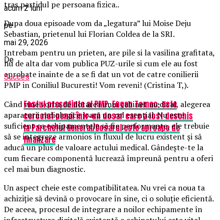
tras partidul pe persoana fizica..
acum 2 luni
Dupa doua episoade vom da „legatura” lui Moise Deju
pe
Sebastian, prietenul lui Florian Coldea de la SRI.
mai 29, 2026
Intrebam pentru un prieten, are pile si la vasilina grafitata,
De
nu de alta dar vom publica PUZ-urile si cum ele au fost
aprobate inainte de a se fi dat un vot de catre conilierii
Succes
PMP in Coniliul Bucuresti! Vom reveni! (Cristina T,).
Fostul preşedinte al PMP, Eugen Tomac, este
Când vine vorba de dotarea unui cabinet medical, alegerea
aparaturii radiologice joacă un rol esențial. Nu este
cercetat penal într-un dosar care a fost deschis
suficient ca echipamentele să fie performante, ele trebuie
la Parchetul General/Dosarul este aproape de
să se integreze armonios în fluxul de lucru existent și să
finalizare
aducă un plus de valoare actului medical. Gândește-te la
cum fiecare componentă lucrează împreună pentru a oferi
cel mai bun diagnostic.
Un aspect cheie este compatibilitatea. Nu vrei ca noua ta
achiziție să devină o provocare în sine, ci o soluție eficientă.
De aceea, procesul de integrare a noilor echipamente în