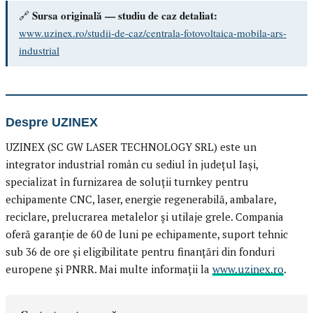
Sursa originală — studiu de caz detaliat:
🔗
www.uzinex.ro/studii-de-caz/centrala-fotovoltaica-mobila-ars-
industrial
Despre UZINEX
UZINEX (SC GW LASER TECHNOLOGY SRL) este un
integrator industrial român cu sediul în județul Iași,
specializat în furnizarea de soluții turnkey pentru
echipamente CNC, laser, energie regenerabilă, ambalare,
reciclare, prelucrarea metalelor și utilaje grele. Compania
oferă garanție de 60 de luni pe echipamente, suport tehnic
sub 36 de ore și eligibilitate pentru finanțări din fonduri
europene și PNRR. Mai multe informații la
www.uzinex.ro
.