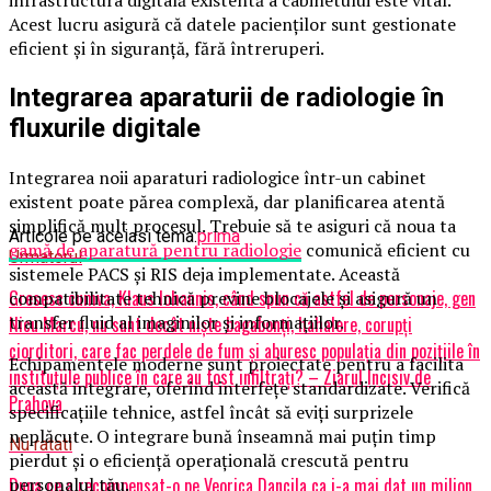
infrastructura digitală existentă a cabinetului este vital.
Acest lucru asigură că datele pacienților sunt gestionate
eficient și în siguranță, fără întreruperi.
Integrarea aparaturii de radiologie în
fluxurile digitale
Integrarea noii aparaturi radiologice într-un cabinet
existent poate părea complexă, dar planificarea atentă
simplifică mult procesul. Trebuie să te asiguri că noua ta
Articole pe aceiasi tema:
prima
gamă de aparatură pentru radiologie
comunică eficient cu
Urmatorul
sistemele PACS și RIS deja implementate. Această
Gresesc cumva, Klaus Iohannis, când spun că astfel de personaje, gen
compatibilitate tehnică previne blocajele și asigură un
transfer fluid al imaginilor și informațiilor.
Nicu Marcu, nu sunt decât niște bagabonți, hahalere, corupți
ciorditori, care fac perdele de fum și aburesc populația din pozițiile în
Echipamentele moderne sunt proiectate pentru a facilita
instituțiile publice în care au fost infiltrați? – Ziarul Incisiv de
această integrare, oferind interfețe standardizate. Verifică
Prahova
specificațiile tehnice, astfel încât să eviți surprizele
neplăcute. O integrare bună înseamnă mai puțin timp
Nu ratati
pierdut și o eficiență operațională crescută pentru
personalul tău.
Dupa ce a recompensat-o pe Veorica Dancila ca i-a mai dat un milion