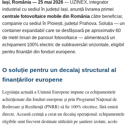
Iași, România — 25 mai 2026
— UZINEX, integrator
industrial cu sediul în județul Iași, anunță livrarea primei
centrale fotovoltaice mobile din România
către beneficiar,
companie cu sediul în Ploiești, județul Prahova. Soluția — un
container expandabil care se desfășoară pe aproximativ 60
de metri liniari de panouri fotovoltaice — alimentează un
echipament 100% electric de subtraversări orizontale, eligibil
pentru finanțări din fonduri europene.
O soluție pentru un decalaj structural al
finanțărilor europene
Legislația actuală a Uniunii Europene impune ca echipamentele
achiziționate din fonduri europene și prin Programul Național de
Redresare și Reziliență (PNRR) să fie 100% electrice, fără emisii
directe. Această cerință a creat un decalaj operațional: echipamentele
eligibile sunt frecvent destinate utilizării pe șantiere izolate, acolo