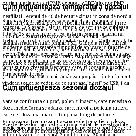
Adrian, parlamentari PMP. deputați ALDE/ulterior PMP-
Cum influenteaza temperatura dozajul
isti: Cupă Ion, Mocanu Adrian si alti 7 senatori PMP
neafiliati Terenul de 46 de hectare situat în zona de nord a
Spuma activa reactioneaza mai incet la temperaturi
Capitalei valorează, potrivit speciliștilor imobiliari, între
scazute. La 5 grade Celsius, timpul de actiune se dubleaza
200 și 250 milioane de euro. A fost și prezentat un Plan
fata de 25 grade. In practica, asta inseamna ca iarna nu
Urbanistic Zonal (PUZ) care a și fost aprobat de
trebuie sa cresti doza, ci timpul de contact. Multe instalatii
administrația fostului primar PSD, Gabriela Firea. Curtea
moderne permit setarea timpului de aplicare in functie de
Constituţională a respins, pe 3 martie 2021, sesizarea
sezon. Daca nu ai aceasta setare, antreneaza echipa sa lase
formulată de către USR şi UDMR asupra proiectului de lege
spuma mai mult timp pe caroserie iarna. Cresterile de doza
prin care o suprafaţă de 46 de hectare de teren din zona
iarna sunt o greseala frecventa care iti consuma produs
Romexpo trece gratuit în proprietatea Camerei de Comerţ
fara beneficii reale.
şi Industrie. P.s: dacă mai rămâneau pmp istii in Parlament
vindeau tot ca sa vedeți de ce sunt așa “fierti” pe USR, i-au
Cum influenteaza sezonul dozajul
scos de la “cașcaval”.
Vara se confrunta cu praf, polen si insecte, care necesita o
doza medie. Iarna se adauga sare, noroi si pelicula rutiera,
care cer doza mai mare si timp mai lung de actiune.
Primavara si toamna sunt sezoane de tranzitie, cu doza
Aceste dezvaluiri au fost confirmate atat de investigatiile
medie spre mare. O matrice simpla pe care o poti folosi: 15
noastre, cat si de investigatiile si dezvaluirile altor ziare
ml primavara, 15 ml vara, 25 ml toamna, 30 ml iarna.