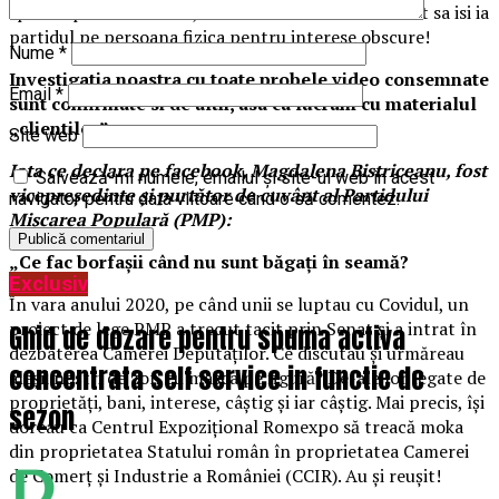
spatele partidului PMP, mai bine zis care au incercat sa isi ia
partidul pe persoana fizica pentru interese obscure!
Nume
*
Investigatia noastra cu toate probele video consemnate
Email
*
sunt confirmate si de altii, asa ca lucram cu materialul
„clientilor”.
Site web
Iata ce declara pe facebook, Magdalena Bistriceanu, fost
Salvează-mi numele, emailul și site-ul web în acest
vicepreședinte și purtător de cuvânt al Partidului
navigator pentru data viitoare când o să comentez.
Mișcarea Populară (PMP):
„Ce fac borfașii când nu sunt băgați în seamă?
Exclusiv
În vara anului 2020, pe când unii se luptau cu Covidul, un
proiect de lege PMP a trecut tacit prin Senat și a intrat în
Ghid de dozare pentru spuma activa
dezbaterea Camerei Deputaților. Ce discutau și urmăreau
concentrata self service in functie de
aleșii noștri de zor, cu masca pe figură? De-ale lor legate de
proprietăți, bani, interese, câștig și iar câștig. Mai precis, își
sezon
doreau ca Centrul Expozițional Romexpo să treacă moka
din proprietatea Statului român în proprietatea Camerei
de Comerț și Industrie a României (CCIR). Au și reușit!