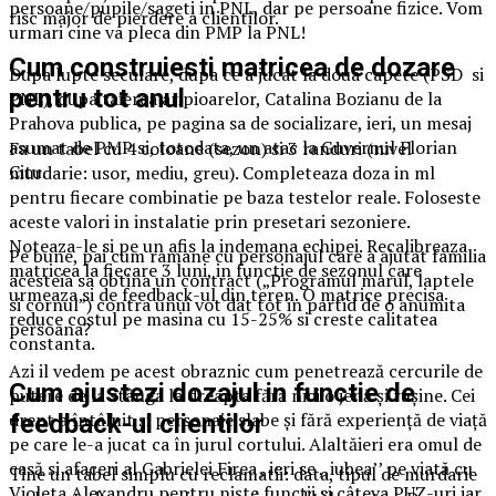
persoane/pupile/sageti in PNL, dar pe persoane fizice. Vom
risc major de pierdere a clientilor.
urmari cine va pleca din PMP la PNL!
Cum construiesti matricea de dozare
Dupa lupte seculare, dupa ce a jucat la doua capete (PSD si
pentru tot anul
PNL), dupa taierea aripioarelor, Catalina Bozianu de la
Prahova publica, pe pagina sa de socializare, ieri, un mesaj
asumat de PMP si, totodata, un atac la Guvernul Florian
Fa un tabel cu 4 coloane (sezon) si 3 randuri (nivel
Citu.
murdarie: usor, mediu, greu). Completeaza doza in ml
pentru fiecare combinatie pe baza testelor reale. Foloseste
aceste valori in instalatie prin presetari sezoniere.
Noteaza-le si pe un afis la indemana echipei. Recalibreaza
Pe bune, pai cum ramane cu personajul care a ajutat familia
matricea la fiecare 3 luni, in functie de sezonul care
acesteia sa obtina un contract („Programul marul, laptele
urmeaza si de feedback-ul din teren. O matrice precisa
si cornul”) contra unui vot dat tot in partid de o anumita
reduce costul pe masina cu 15-25% si creste calitatea
persoana?
constanta.
Azi il vedem pe acest obraznic cum penetrează cercurile de
Cum ajustezi dozajul in functie de
putere de la stânga la dreapta fără nici o jenă și rușine. Cei
drept a întâlnit și personaje slabe și fără experiență de viață
feedback-ul clientilor
pe care le-a jucat ca în jurul cortului. Alaltăieri era omul de
casă si afaceri al Gabrielei Firea , ieri se ,,iubea’’ pe viată cu
Tine un tabel simplu cu reclamatii: data, tipul de murdarie
Violeta Alexandru pentru niște funcții și câteva PUZ-uri iar