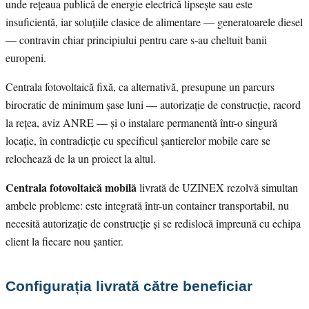
unde rețeaua publică de energie electrică lipsește sau este
insuficientă, iar soluțiile clasice de alimentare — generatoarele diesel
— contravin chiar principiului pentru care s-au cheltuit banii
europeni.
Centrala fotovoltaică fixă, ca alternativă, presupune un parcurs
birocratic de minimum șase luni — autorizație de construcție, racord
la rețea, aviz ANRE — și o instalare permanentă într-o singură
locație, în contradicție cu specificul șantierelor mobile care se
relochează de la un proiect la altul.
Centrala fotovoltaică mobilă
livrată de UZINEX rezolvă simultan
ambele probleme: este integrată într-un container transportabil, nu
necesită autorizație de construcție și se redislocă împreună cu echipa
client la fiecare nou șantier.
Configurația livrată către beneficiar