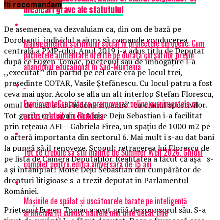
Iti recomandam
incalcari grave ale statutului
De asemenea, va dezvaluiam ca, din om de bază pe
Dorobanți, individul a ajuns să comande conducerea
Managementul sprijinului social în proiectele europene: Cum
centrală a PMP-ului. Anul 2019 i-a adus titlu de Deputat
pachetele alimentare oferite pe durata cursurilor previn
după ce Eugen Tomac, prietenul sau de îmbogățire l-a
abandonul educațional în Sud-Muntenia
,,executat’’ din partid pe cel care era pe locul trei,
președinte COTAR, Vasile Ștefănescu. Cu locul patru a fost
ceva mai ușor. Acolo se afla un alt interlop Stefan Florescu,
EvenimenteGratuite.ro promovează online evenimentele cu
omul de casă a lui Piedone si ,,amic’’ cu clanul sportivilor.
acces gratuit din România
Tot gurile rele spun că Moise Deju Sebastian i-a facilitat
prin rețeaua AFI – Gabriela Firea, un spațiu de 1000 m2 pe
o arteră importanta din sectorul 6. Mai mult i s-au dat bani
la pungă să îl renoveze. Scopul: retragerea lui Florescu de
Tot ce trebuie sa stii inainte de Summer Well 2026. Ghidul
pe lista de Camera Deputaților. Realitatea a făcut că așa s-
complet pentru editia aniversara de 15 ani
a și întâmplat! Moise Deju Sebastian din cumpărător de
drepturi litigioase s-a trezit deputat in Parlamentul
României.
Mașinile de spălat și uscătoarele bazate pe inteligență
Prietenul Eugen Tomac a avut grijă de sponsorul său. S-a
artificială îți cunosc hainele mai bine decât tine