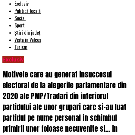
Exclusiv
Politică locală
Social
Sport
Știri din județ
Viața în Valcea
Turism
Exclusiv
Motivele care au generat insuccesul
electoral de la alegerile parlamentare din
2020 ale PMP/Tradari din interiorul
partidului ale unor grupari care si-au luat
partidul pe nume personal in schimbul
primirii unor foloase necuvenite si… in