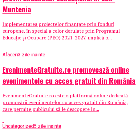
Muntenia
Implementarea proiectelor finanțate prin fonduri
europene, în special a celor derulate prin Programul
Educație și Ocupare (PEO) 2021-2027, implică o...
Afaceri
3 zile inainte
EvenimenteGratuite.ro promovează online
evenimentele cu acces gratuit din România
EvenimenteGratuite.ro este o platformă online dedicată
promovării evenimentelor cu acces gratuit din România,
care permite publicului să le descopere în...
Uncategorized
5 zile inainte