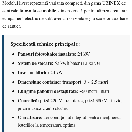
Modelul livrat reprezintă varianta compactă din gama UZINEX de
centrale fotovoltaice mobile
, dimensionată pentru alimentarea unui
echipament electric de subtraversări orizontale și a sculelor auxiliare
de șantier.
Specificații tehnice principale:
Panouri fotovoltaice instalate:
24 kW
Sistem de stocare:
52 kWh baterii LiFePO4
Invertor hibrid:
24 kW
Dimensiune container transport:
3 × 2,5 metri
Lungime panouri desfășurate:
~60 metri liniari
Conectică:
priză 220 V monofazic, priză 380 V trifazic,
priză încărcare auto electric
Climatizare:
aer condiționat integrat pentru menținerea
bateriilor la temperatură optimă