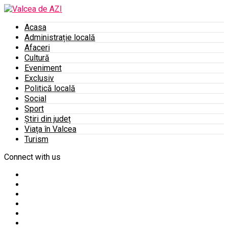
Acasa
Administrație locală
Afaceri
Cultură
Eveniment
Exclusiv
Politică locală
Social
Sport
Știri din județ
Viața în Valcea
Turism
Connect with us