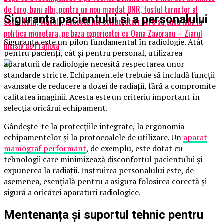
de Euro, bani albi, pentru un nou mandat BNR, fostul turnator al
Siguranța pacientului și a personalului
Securitatii, Manole, gaseste noi colaboratori care sa puna laba la
politica monetara, pe baza experientei cu Oana Zavoranu – Ziarul
Siguranța este un pilon fundamental în radiologie. Atât
Incisiv de Prahova
pentru pacienți, cât și pentru personal, utilizarea
aparaturii de radiologie necesită respectarea unor
standarde stricte. Echipamentele trebuie să includă funcții
avansate de reducere a dozei de radiații, fără a compromite
calitatea imaginii. Acesta este un criteriu important în
selecția oricărui echipament.
Gândește-te la protecțiile integrate, la ergonomia
echipamentelor și la protocoalele de utilizare. Un
aparat
mamograf performant
, de exemplu, este dotat cu
tehnologii care minimizează disconfortul pacientului și
expunerea la radiații. Instruirea personalului este, de
asemenea, esențială pentru a asigura folosirea corectă și
sigură a oricărei aparaturi radiologice.
Mentenanța și suportul tehnic pentru