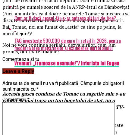
ținut de cuvânt! L-a făcut deputat. Doar e frumoasă casa
primită pe numele soacrei de la ANRP-istul de Dâmbovița!
(Aici, am inteles ca il doare pe marele Tomac si incearca sa
Cum ar fi dacă ceasul tău s-ar antrena alături de tine?
discute cu redactia Incisiv de Prahova, intre 4 „ochisori”.
Bai, Tomac, noi am fumat de „astia” ca tine pe paine, la
micul dejun!)!
TAG investește 500.000 de euro în retail în 2026, pentru
Noi ne vom continua serilalul dezvaluirilor, cum am
modernizarea magazinelor și extinderea portofoliului
promis, din toate filialele!
Comenteaza si tu
Vremuri ,,frumoase neamule!’’/ Interfața lui Eugen
Tomac
Leave a Reply
Adresa ta de email nu va fi publicată.
Câmpurile obligatorii
sunt marcate cu
*
Aceasta gasca condusa de Tomac cu sagetile sale s-au
Comentariu
*
gandit sa mai traga un tun bugetului de stat, nu o
spunem doar noi ci si cateva ziare prestigioase si TV-
uri!
Sa incepem cu inceputul, acerstei gasti de criminalitate
econ omico-financiara organizata care se ascunde in