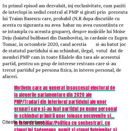
In primul episod am dezvaluit, inj exclusivitate, cum paziti
de interlopi in sediul central al PMP si girati prin prezenta
lui Traian Basescu care, probabil (N.R dupa discutiile cu
acesta cu siguranta nu avea habar nu avea cunostiinta ce
se intampla cu aceasta grupare), despre mojiciile lui Moise
Deju (baiatul bulibasei din Dambovita), in cardasie cu Eugen
Tomac, in octombrie 2020, cand acestia si-au batut joc
de statutul partidului si au schimbat, ilegal, votul dat de
membri PMP cam in toate filialele din tara ale acesestui
partid, pentru un grup de interese restrans care si-au
trecut partidul pe persona fizica, in interes personal, de
afaceri.
Motivele care au generat insuccesul electoral de
la alegerile parlamentare din 2020 ale
PMP/Tradari din interiorul partidului ale unor
grupari care si-au luat partidul pe nume personal
in schimbul primirii unor foloase necuvenite si…
Citeste in continuare
in interes imobiliar/Politica cu sechestrari, cu
clanul lui Sadoveanu, numit si clanul Belgienilor si