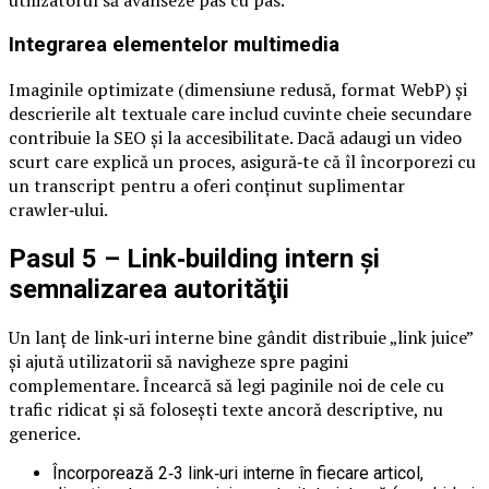
utilizatorul să avanseze pas cu pas.
Integrarea elementelor multimedia
Imaginile optimizate (dimensiune redusă, format WebP) și
descrierile alt textuale care includ cuvinte cheie secundare
contribuie la SEO și la accesibilitate. Dacă adaugi un video
scurt care explică un proces, asigură‑te că îl încorporezi cu
un transcript pentru a oferi conţinut suplimentar
crawler‑ului.
Pasul 5 – Link‑building intern și
semnalizarea autorităţii
Un lanţ de link‑uri interne bine gândit distribuie „link juice”
și ajută utilizatorii să navigheze spre pagini
complementare. Încearcă să legi paginile noi de cele cu
trafic ridicat și să foloseşti texte ancoră descriptive, nu
generice.
Încorporează 2‑3 link‑uri interne în fiecare articol,