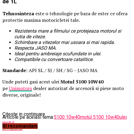
de 1L
Tehnosinteza
este o tehnologie pe baza de ester ce ofera
protectie maxima motocicletei tale.
Rezistenta mare a filmului ce protejeaza motorul si
cutia de viteze.
Schimbare a vitezelor mai usoara si mai rapida.
Respecta JASO MA.
Ideal pentru ambreiaje scufundate in ulei.
Compatibile cu convertoare catalitice.
Standarde
: API SL / SJ / SH / SG – JASO MA
Unde puteti gasi acest ulei
Motul 5100 10W40
pe
Unimotors
dealer autorizat de accesorii si piese moto
diverse, originale!
Citeste in continuare
Articole pe aceiasi tema:
5100 10w40
motul 5100 10w40
ulei
motul
Iti recomandam
Urmatorul