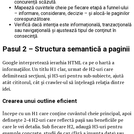
concurență scăzută.
Mapează cuvintele cheie pe fiecare etapă a funnel‑ului
– informare, considerare, decizie – și alocă-le paginilor
corespunzătoare.
Verifică dacă intenţia este informațională, tranzacţională
sau navigaţională și ajustează tipul de conţinut în
consecinţă.
Pasul 2 – Structura semantică a paginii
Google interpretează ierarhia HTML ca pe o hartă a
informaţiilor. Un titlu H1 clar, urmat de H2‑uri care
delimitează secţiuni, şi H3‑uri pentru sub‑subiecte, ajută
atât cititorul, cât şi crawler‑ul să înțeleagă relația dintre
idei.
Crearea unui outline eficient
Începe cu un H1 care conţine cuvântul cheie principal, apoi
defineşte 2‑4 H2‑uri care reflectă pașii sau beneficiile pe
care le vei detalia. Sub fiecare H2, adaugă H3‑uri pentru
exemple concrete, studii de caz (fără a inventa date) sau