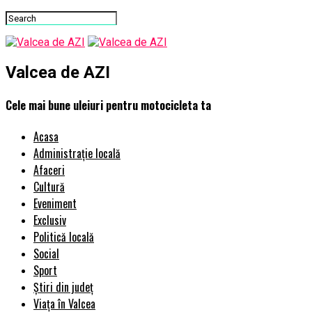
Valcea de AZI
Cele mai bune uleiuri pentru motocicleta ta
Acasa
Administrație locală
Afaceri
Cultură
Eveniment
Exclusiv
Politică locală
Social
Sport
Știri din județ
Viața în Valcea