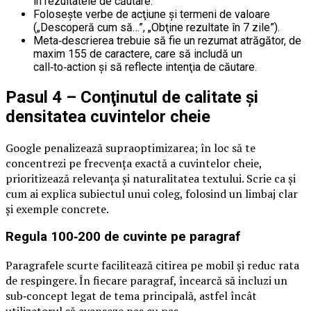
în rezultatele de căutare.
Foloseşte verbe de acţiune și termeni de valoare
(„Descoperă cum să…”, „Obţine rezultate în 7 zile”).
Meta‑descrierea trebuie să fie un rezumat atrăgător, de
maxim 155 de caractere, care să includă un
call‑to‑action și să reflecte intenţia de căutare.
Pasul 4 – Conţinutul de calitate și
densitatea cuvintelor cheie
Google penalizează supraoptimizarea; în loc să te
concentrezi pe frecvenţa exactă a cuvintelor cheie,
prioritizează relevanţa și naturalitatea textului. Scrie ca și
cum ai explica subiectul unui coleg, folosind un limbaj clar
și exemple concrete.
Regula 100‑200 de cuvinte pe paragraf
Paragrafele scurte facilitează citirea pe mobil și reduc rata
de respingere. În fiecare paragraf, încearcă să incluzi un
sub‑concept legat de tema principală, astfel încât