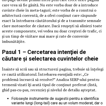
care vrea să fie găsită. Nu este vorba doar de a introduce
cuvinte cheie în meta‑taguri; este vorba de a construi o
arhitectură coerentă, de a oferi conținut care răspunde
exact la întrebarea căutătorului și de a transmite semnale
clare motoarelor de căutare. Dacă reușești să aliniezi toate
aceste componente, vei vedea nu doar creșteri de trafic, ci
și un timp de vizitare mai mare și rate de conversie
îmbunătățite.
Pasul 1 – Cercetarea intenţiei de
căutare și selectarea cuvintelor cheie
Înainte să scrii sau să structurezi pagina, trebuie să înțelegi
ce caută utilizatorul. Întrebarea esenţială este: „Ce
problemă încearcă să rezolve?” Analiza SERP‑ului pentru
termenii vizati îţi arată tipul de conţinut preferat (listă,
ghid pas‑cu‑pas, recenzie) și nivelul de detaliu așteptat.
Foloseşte instrumente de sugestii pentru a identifica
variante lungi (long‑tail) care au un volum moderat, dar o