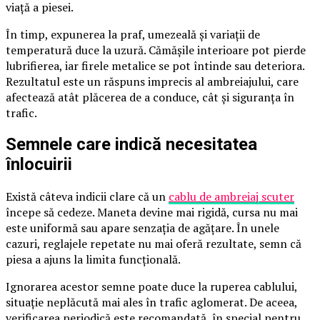
viață a piesei.
În timp, expunerea la praf, umezeală și variații de
temperatură duce la uzură. Cămășile interioare pot pierde
lubrifierea, iar firele metalice se pot întinde sau deteriora.
Rezultatul este un răspuns imprecis al ambreiajului, care
afectează atât plăcerea de a conduce, cât și siguranța în
trafic.
Semnele care indică necesitatea
înlocuirii
Există câteva indicii clare că un
cablu de ambreiaj scuter
începe să cedeze. Maneta devine mai rigidă, cursa nu mai
este uniformă sau apare senzația de agățare. În unele
cazuri, reglajele repetate nu mai oferă rezultate, semn că
piesa a ajuns la limita funcțională.
Ignorarea acestor semne poate duce la ruperea cablului,
situație neplăcută mai ales în trafic aglomerat. De aceea,
verificarea periodică este recomandată, în special pentru