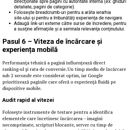
direcţionate spre pagini cu autoritate internă (ex: ghiduri
detaliate, pagini de categorie).
Foloseşte breadcrumb‑uri pentru a arăta ierarhia
site‑ului și pentru a îmbunătăţi experienţa de navigare.
Adaugă link‑uri externe către surse de încredere, pentru
a susţine afirmaţiile şi a semnala relevanţa conţinutului.
Pasul 6 – Viteza de încărcare și
experiența mobilă
Performanţa tehnică a paginii influenţează direct
ranking‑ul și rata de conversie. Un timp mediu de încărcare
sub 2 secunde este considerat optim, iar Google
prioritizează paginile care oferă o experiență fluidă pe
dispozitive mobile.
Audit rapid al vitezei
Foloseşte instrumente de testare pentru a identifica
elementele care încetinesc încărcarea – imagini
necomprimate, scripturi blocante, server cu timp de