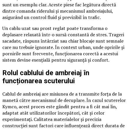
sunt un exemplu clar. Aceste piese fac legătura directă
dintre comanda riderului și mecanismul ambreiajului,
asigurând un control fluid și previzibil în trafic.
Un cablu uzat sau prost reglat poate transforma o
deplasare relaxată într-o sursă constantă de stres. Trageri
sacadate, răspuns întârziat sau chiar blocaje sunt semnale
care nu trebuie ignorate. În context urban, unde opririle și
pornirile sunt frecvente, funcționarea corectă a acestui
sistem devine esențială pentru siguranță și confort.
Rolul cablului de ambreiaj în
funcționarea scuterului
Cablul de ambreiaj are misiunea de a transmite forța de la
manetă către mecanismul de decuplare. În cazul scuterelor
Kymco, acest proces este gândit pentru a fi cât mai lin,
adaptat atât utilizatorilor începători, cât și celor
experimentați. Calitatea materialelor și precizia
construcției sunt factori care influențează direct durata de