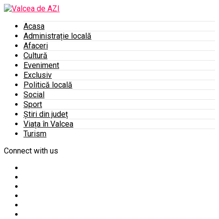
Acasa
Administrație locală
Afaceri
Cultură
Eveniment
Exclusiv
Politică locală
Social
Sport
Știri din județ
Viața în Valcea
Turism
Connect with us