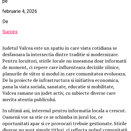
pe
februarie 4, 2026
De
Succes
Judetul Valcea este un spatiu in care viata cotidiana se
desfasoara la intersectia dintre traditie si modernizare.
Pentru locuitori, stirile locale nu inseamna doar informatii
de moment, ci repere care influenteaza deciziile zilnice,
planurile de viitor si modul in care comunitatea evolueaza.
De la proiecte de infrastructura si initiativa economica,
pana la viata sociala, sanatate, educatie si mobilitate,
Valcea ramane un judet activ, cu subiecte diverse care
merita atentia publicului.
In ultimii ani, interesul pentru informatia locala a crescut.
Oamenii vor sa stie ce se schimba in jurul lor, ce
oportunitati apar si ce provocari trebuie gestionate. Stirile
diverse nu sunt simple titluri, ci reflecta pulsul comunitatii,