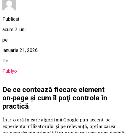
Publicat
acum 7 luni
pe
ianuarie 21, 2026
De
Publyo
De ce contează fiecare element
on‑page și cum îl poţi controla în
practică
Într-o eră în care algoritmii Google pun accent pe
experiența utilizatorului și pe relevanță, optimizarea
on‑page devine primul filtru prin care trece orice pagină