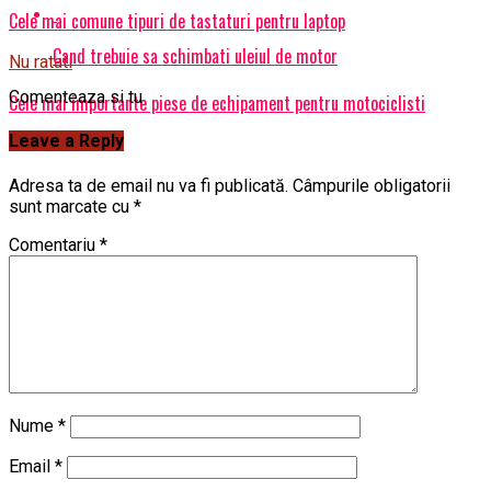
Cele mai comune tipuri de tastaturi pentru laptop
Cand trebuie sa schimbati uleiul de motor
Nu ratati
Comenteaza si tu
Cele mai importante piese de echipament pentru motociclisti
Leave a Reply
Adresa ta de email nu va fi publicată.
Câmpurile obligatorii
sunt marcate cu
*
Comentariu
*
Nume
*
Email
*