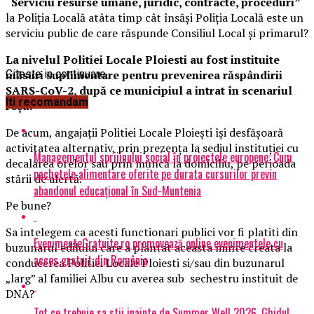
“Serviciu resurse umane, juridic, contracte, proceduri”
la Poliţia Locală atâta timp cât însăşi Poliţia Locală este un
serviciu public de care răspunde Consiliul Local şi primarul?
La nivelul Politiei Locale Ploiesti au fost instituite
măsuri suplimentare pentru prevenirea răspândirii
Citeste in continuare
SARS-CoV-2, după ce municipiul a intrat în scenariul
Iti recomandam
roșu.
De acum, angajații Politiei Locale Ploiești își desfășoară
activitatea alternativ, prin prezența la sediul instituției cu
Managementul sprijinului social în proiectele europene: Cum
decalarea orelor sau prin muncă la domiciliu, pe perioada
pachetele alimentare oferite pe durata cursurilor previn
stării de alertă.
abandonul educațional în Sud-Muntenia
Pe bune?
Sa intelegem ca acesti functionari publici vor fi platiti din
EvenimenteGratuite.ro promovează online evenimentele cu
buzunarul edilului care a plantat aceasta minte creata la
acces gratuit din România
conducerea Politiei Locale Ploiesti si/sau din buzunarul
„larg” al familiei Albu cu averea sub sechestru instituit de
DNA?
Tot ce trebuie sa stii inainte de Summer Well 2026. Ghidul