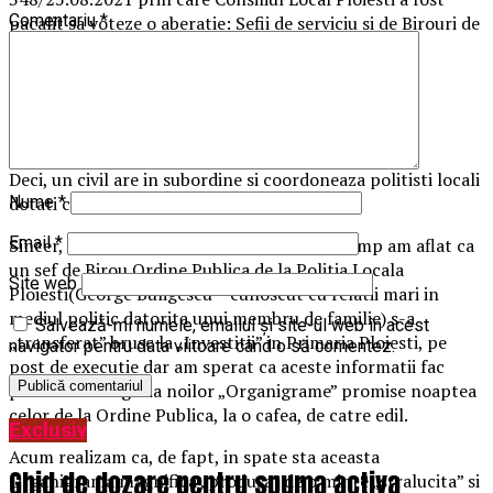
Comentariu
*
pacalit sa voteze o aberatie: Sefii de serviciu si de Birouri de
la Ordine Publica NU mai sunt politisti locali.
1a
1b
Deci, un civil are in subordine si coordoneaza politisti locali
dotati cu armament, bezna mintii!
Nume
*
Email
*
Sincer, noi am fost mirati cand acum ceva timp am aflat ca
un sef de Birou Ordine Publica de la Politia Locala
Site web
Ploiesti(George Buligescu – cunoscut cu relatii mari in
mediul politic datorita unui membru de familie) s-a
Salvează-mi numele, emailul și site-ul web în acest
„transferat” brusc la „Investitii” in Primaria Ploiesti, pe
navigator pentru data viitoare când o să comentez.
post de executie dar am sperat ca aceste informatii fac
parte din categoria noilor „Organigrame” promise noaptea
celor de la Ordine Publica, la o cafea, de catre edil.
Exclusiv
Acum realizam ca, de fapt, in spate sta aceasta
Ghid de dozare pentru spuma activa
Organigrama magnifica „produsa” de o minte „stralucita” si