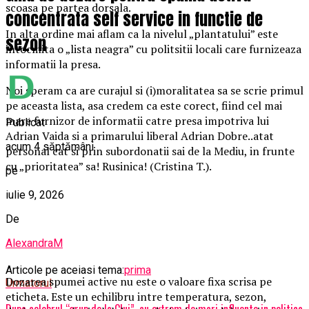
scoasa pe partea dorsala.
concentrata self service in functie de
In alta ordine mai aflam ca la nivelul „plantatului” este
sezon
intocmita o „lista neagra” cu politsitii locali care furnizeaza
informatii la presa.
Noi speram ca are curajul si (i)moralitatea sa se scrie primul
pe aceasta lista, asa credem ca este corect, fiind cel mai
mare furnizor de informatii catre presa impotriva lui
Publicat
Adrian Vaida si a primarului liberal Adrian Dobre..atat
acum 4 săptămâni
personal cat si prin subordonatii sai de la Mediu, in frunte
cu „prioritatea” sa! Rusinica! (Cristina T.).
pe
iulie 9, 2026
De
AlexandraM
Articole pe aceiasi tema:
prima
Dozarea spumei active nu este o valoare fixa scrisa pe
Urmatorul
eticheta. Este un echilibru intre temperatura, sezon,
Dupa celebrul “grup de la Cluj”, cu extrem de mari influente in politica