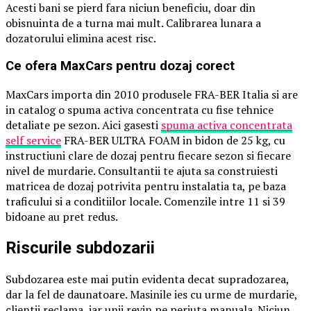
Acesti bani se pierd fara niciun beneficiu, doar din
obisnuinta de a turna mai mult. Calibrarea lunara a
dozatorului elimina acest risc.
Ce ofera MaxCars pentru dozaj corect
MaxCars importa din 2010 produsele FRA-BER Italia si are
in catalog o spuma activa concentrata cu fise tehnice
detaliate pe sezon. Aici gasesti
spuma activa concentrata
self service
FRA-BER ULTRA FOAM in bidon de 25 kg, cu
instructiuni clare de dozaj pentru fiecare sezon si fiecare
nivel de murdarie. Consultantii te ajuta sa construiesti
matricea de dozaj potrivita pentru instalatia ta, pe baza
traficului si a conditiilor locale. Comenzile intre 11 si 39
bidoane au pret redus.
Riscurile subdozarii
Subdozarea este mai putin evidenta decat supradozarea,
dar la fel de daunatoare. Masinile ies cu urme de murdarie,
clientii reclama, iar unii revin pe periuta manuala. Niciun