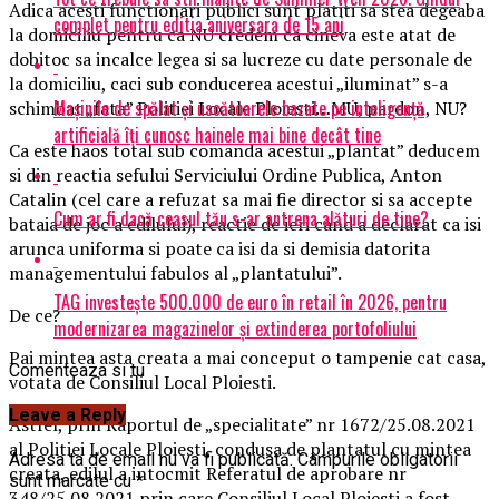
Adica acesti functionari publici sunt platiti sa stea degeaba
complet pentru editia aniversara de 15 ani
la domiciliu pentru ca NU credem ca cineva este atat de
dobitoc sa incalce legea si sa lucreze cu date personale de
la domiciliu, caci sub conducerea acestui „iluminat” s-a
Mașinile de spălat și uscătoarele bazate pe inteligență
schimbat „fata” Politiei Locale Ploiesti…MU, pardon, NU?
artificială îți cunosc hainele mai bine decât tine
Ca este haos total sub comanda acestui „plantat” deducem
si din reactia sefului Serviciului Ordine Publica, Anton
Catalin (cel care a refuzat sa mai fie director si sa accepte
Cum ar fi dacă ceasul tău s-ar antrena alături de tine?
bataia de joc a edilului), reactie de ieri cand a declarat ca isi
arunca uniforma si poate ca isi da si demisia datorita
managementului fabulos al „plantatului”.
TAG investește 500.000 de euro în retail în 2026, pentru
De ce?
modernizarea magazinelor și extinderea portofoliului
Pai mintea asta creata a mai conceput o tampenie cat casa,
Comenteaza si tu
votata de Consiliul Local Ploiesti.
Leave a Reply
Astfel, prin Raportul de „specialitate” nr 1672/25.08.2021
al Politiei Locale Ploiesti, condusa de plantatul cu mintea
Adresa ta de email nu va fi publicată.
Câmpurile obligatorii
creata, edilul a intocmit Referatul de aprobare nr
sunt marcate cu
*
348/25.08.2021 prin care Consiliul Local Ploiesti a fost