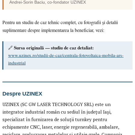
Andrei-Sorin Baciu
, co-fondator
UZINEX
Pentru un studiu de caz tehnic complet, cu fotografii și detalii
suplimentare despre implementarea la beneficiar, vezi:
Sursa originală — studiu de caz detaliat:
🔗
www.uzinex.ro/studii-de-caz/centrala-fotovoltaica-mobila-ars-
industrial
Despre UZINEX
UZINEX (SC GW LASER TECHNOLOGY SRL) este un
integrator industrial român cu sediul în județul Iași,
specializat în furnizarea de soluții turnkey pentru
echipamente CNC, laser, energie regenerabilă, ambalare,
reciclare, prelucrarea metalelor și utilaje grele. Compania