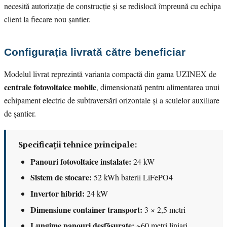
necesită autorizație de construcție și se redislocă împreună cu echipa
client la fiecare nou șantier.
Configurația livrată către beneficiar
Modelul livrat reprezintă varianta compactă din gama UZINEX de
centrale fotovoltaice mobile
, dimensionată pentru alimentarea unui
echipament electric de subtraversări orizontale și a sculelor auxiliare
de șantier.
Specificații tehnice principale:
Panouri fotovoltaice instalate:
24 kW
Sistem de stocare:
52 kWh baterii LiFePO4
Invertor hibrid:
24 kW
Dimensiune container transport:
3 × 2,5 metri
Lungime panouri desfășurate:
~60 metri liniari