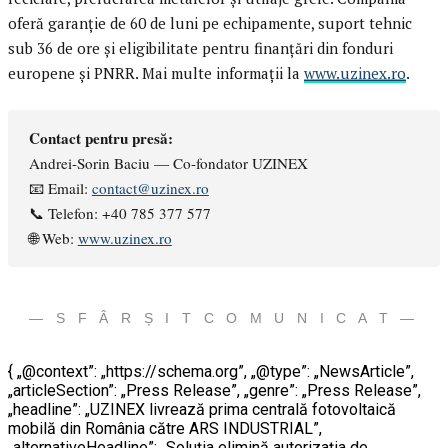
oferă garanție de 60 de luni pe echipamente, suport tehnic
sub 36 de ore și eligibilitate pentru finanțări din fonduri
europene și PNRR. Mai multe informații la
www.uzinex.ro
.
Contact pentru presă:
Andrei-Sorin Baciu — Co-fondator UZINEX
📧 Email:
contact@uzinex.ro
📞 Telefon: +40 785 377 577
🌐 Web:
www.uzinex.ro
— S F Â R Ș I T C O M U N I C A T —
{ „@context”: „https://schema.org”, „@type”: „NewsArticle”,
„articleSection”: „Press Release”, „genre”: „Press Release”,
„headline”: „UZINEX livrează prima centrală fotovoltaică
mobilă din România către ARS INDUSTRIAL”,
„alternativeHeadline”: „Soluția elimină autorizația de