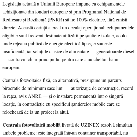
Legislația actuală a Uniunii Europene impune ca echipamentele
achiziționate din fonduri europene și prin Programul Național de
Redresare și Reziliență (PNRR) să fie 100% electrice, fără emisii
directe. Această cerință a creat un decalaj operațional: echipamentele
eligibile sunt frecvent destinate utilizării pe șantiere izolate, acolo
unde rețeaua publică de energie electrică lipsește sau este
insuficientă, iar soluțiile clasice de alimentare — generatoarele diesel
— contravin chiar principiului pentru care s-au cheltuit banii
europeni.
Centrala fotovoltaică fixă, ca alternativă, presupune un parcurs
birocratic de minimum șase luni — autorizație de construcție, racord
la rețea, aviz ANRE — și o instalare permanentă într-o singură
locație, în contradicție cu specificul șantierelor mobile care se
relochează de la un proiect la altul.
Centrala fotovoltaică mobilă
livrată de UZINEX rezolvă simultan
ambele probleme: este integrată într-un container transportabil, nu