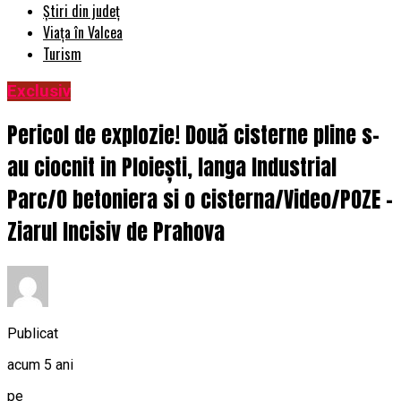
Știri din județ
Viața în Valcea
Turism
Exclusiv
Pericol de explozie! Două cisterne pline s-
au ciocnit in Ploiești, langa Industrial
Parc/O betoniera si o cisterna/Video/POZE –
Ziarul Incisiv de Prahova
Publicat
acum 5 ani
pe