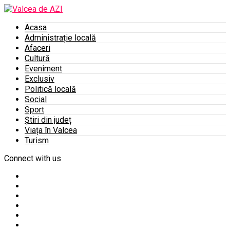
Acasa
Administrație locală
Afaceri
Cultură
Eveniment
Exclusiv
Politică locală
Social
Sport
Știri din județ
Viața în Valcea
Turism
Connect with us