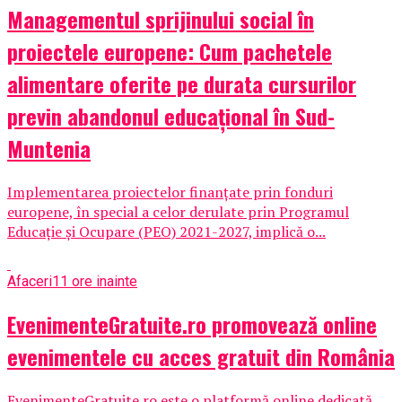
Managementul sprijinului social în
proiectele europene: Cum pachetele
alimentare oferite pe durata cursurilor
previn abandonul educațional în Sud-
Muntenia
Implementarea proiectelor finanțate prin fonduri
europene, în special a celor derulate prin Programul
Educație și Ocupare (PEO) 2021-2027, implică o...
Afaceri
11 ore inainte
EvenimenteGratuite.ro promovează online
evenimentele cu acces gratuit din România
EvenimenteGratuite.ro este o platformă online dedicată