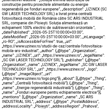
construcție pentru proiectele alimentate cu energie
regenerabilă pe fonduri europene”, „description”: „UZINEX (SC
GW LASER TECHNOLOGY SRL) a livrat prima centrală
fotovoltaică mobilă din România către SC ARS INDUSTRIAL
SRL, companie din Ploiești. Soluția alimentează un
echipament 100% electric de subtraversări orizontale.”,
„datePublished”: „2026-05-25T10:00:00+03:00”,
„dateModified”: „2026-05-25T10:00:00+03:00”, „inLanguage”:
„ro-RO”, „isAccessibleForFree”: true, „url”:
„https://www.uzinex.ro/studii-de-caz/centrala-fotovoltaica-
mobila-ars-industrial”, „author”: {„@type”: „Organization”,
„name”: „UZINEX”, „url”: „https://www.uzinex.ro”, „legalName”:
„SC GW LASER TECHNOLOGY SRL”}, „publisher”: {„@type”:
„Organization”, „name”: „UZINEX”, „legalName”: „SC GW LASER
TECHNOLOGY SRL”, „url”: „https://www.uzinex.ro”, „logo”:
{„@type”: „ImageObject”, „url”:
„https://www.uzinex.ro/logo.png”}}, „about”: [{„@type”: „Thing”,
„name”: „Centrală fotovoltaică mobilă”}, {„@type”: „Thing”,
„name”: „Energie regenerabilă industrială”}, {„@type”: „Thing”,
„name”: „Fonduri europene pentru echipamente electrice”}],
„mentions”: [{„@type”: „Organization”, „name”: „SC ARS
INDUSTRIAL SRL”, „address”: {„@type”: „PostalAddress”,
„addressLocality”: „Ploiești”, „addressRegion”: „Prahova”,