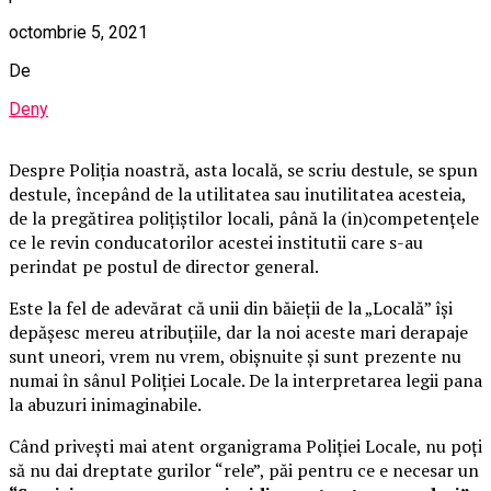
octombrie 5, 2021
De
Deny
Despre Poliţia noastră, asta locală, se scriu destule, se spun
destule, începând de la utilitatea sau inutilitatea acesteia,
de la pregătirea poliţiştilor locali, până la (in)competenţele
ce le revin conducatorilor acestei institutii care s-au
perindat pe postul de director general.
Este la fel de adevărat că unii din băieţii de la „Locală” îşi
depăşesc mereu atribuţiile, dar la noi aceste mari derapaje
sunt uneori, vrem nu vrem, obişnuite şi sunt prezente nu
numai în sânul Poliţiei Locale. De la interpretarea legii pana
la abuzuri inimaginabile.
Când priveşti mai atent organigrama Poliţiei Locale, nu poţi
să nu dai dreptate gurilor “rele”, păi pentru ce e necesar un