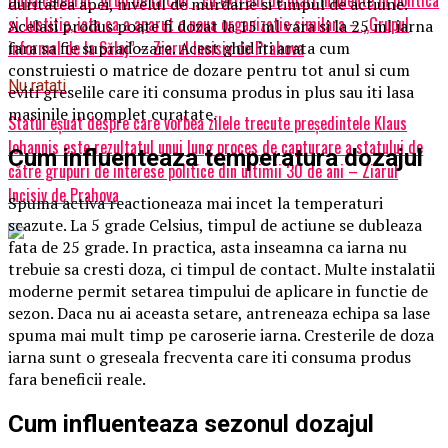
duritatea apei, nivelul de murdarie si timpul de actiune.
si Justitie, iata ca a aparut o noua organizatie similara – „Grupul
Acelasi produs poate fi dozat la 15 ml vara si la 25 ml iarna
informal de la Sălaj” – Ziarul Incisiv de Prahova
fara sa fie supradozare. Acest ghid iti arata cum
construiesti o matrice de dozare pentru tot anul si cum
Nu ratati
eviti greselile care iti consuma produs in plus sau iti lasa
masinile incomplet curatate.
Statul eșuat despre care vorbea zilele trecute președintele Klaus
Iohannis este rezultatul unui lung proces de capturare a statului de
Cum influenteaza temperatura dozajul
către grupuri de interese politice din ultimii 30 de ani – Ziarul
Incisiv de Prahova
Spuma activa reactioneaza mai incet la temperaturi
scazute. La 5 grade Celsius, timpul de actiune se dubleaza
fata de 25 grade. In practica, asta inseamna ca iarna nu
trebuie sa cresti doza, ci timpul de contact. Multe instalatii
moderne permit setarea timpului de aplicare in functie de
sezon. Daca nu ai aceasta setare, antreneaza echipa sa lase
spuma mai mult timp pe caroserie iarna. Cresterile de doza
iarna sunt o greseala frecventa care iti consuma produs
fara beneficii reale.
Cum influenteaza sezonul dozajul