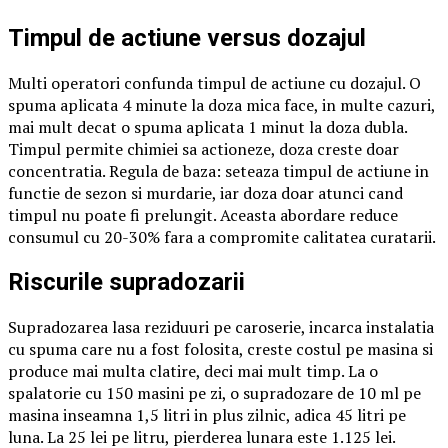
Timpul de actiune versus dozajul
Multi operatori confunda timpul de actiune cu dozajul. O
spuma aplicata 4 minute la doza mica face, in multe cazuri,
mai mult decat o spuma aplicata 1 minut la doza dubla.
Timpul permite chimiei sa actioneze, doza creste doar
concentratia. Regula de baza: seteaza timpul de actiune in
functie de sezon si murdarie, iar doza doar atunci cand
timpul nu poate fi prelungit. Aceasta abordare reduce
consumul cu 20-30% fara a compromite calitatea curatarii.
Riscurile supradozarii
Supradozarea lasa reziduuri pe caroserie, incarca instalatia
cu spuma care nu a fost folosita, creste costul pe masina si
produce mai multa clatire, deci mai mult timp. La o
spalatorie cu 150 masini pe zi, o supradozare de 10 ml pe
masina inseamna 1,5 litri in plus zilnic, adica 45 litri pe
luna. La 25 lei pe litru, pierderea lunara este 1.125 lei.