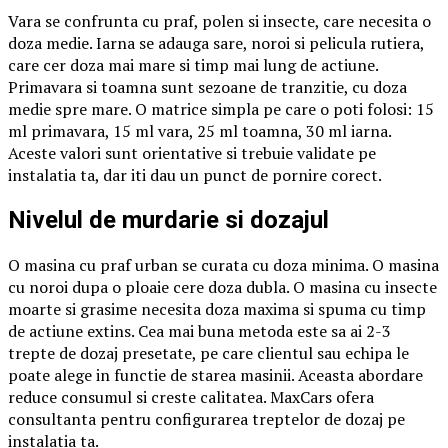
Vara se confrunta cu praf, polen si insecte, care necesita o
doza medie. Iarna se adauga sare, noroi si pelicula rutiera,
care cer doza mai mare si timp mai lung de actiune.
Primavara si toamna sunt sezoane de tranzitie, cu doza
medie spre mare. O matrice simpla pe care o poti folosi: 15
ml primavara, 15 ml vara, 25 ml toamna, 30 ml iarna.
Aceste valori sunt orientative si trebuie validate pe
instalatia ta, dar iti dau un punct de pornire corect.
Nivelul de murdarie si dozajul
O masina cu praf urban se curata cu doza minima. O masina
cu noroi dupa o ploaie cere doza dubla. O masina cu insecte
moarte si grasime necesita doza maxima si spuma cu timp
de actiune extins. Cea mai buna metoda este sa ai 2-3
trepte de dozaj presetate, pe care clientul sau echipa le
poate alege in functie de starea masinii. Aceasta abordare
reduce consumul si creste calitatea. MaxCars ofera
consultanta pentru configurarea treptelor de dozaj pe
instalatia ta.