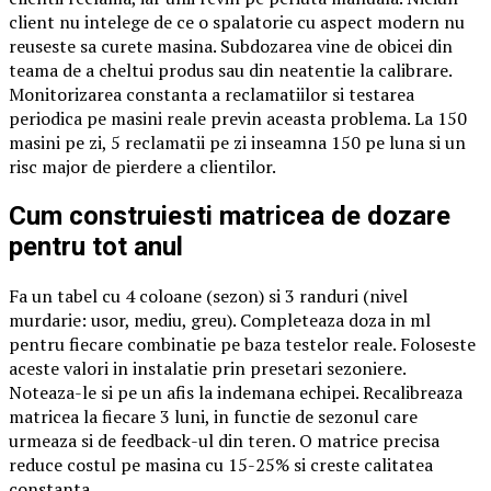
client nu intelege de ce o spalatorie cu aspect modern nu
reuseste sa curete masina. Subdozarea vine de obicei din
teama de a cheltui produs sau din neatentie la calibrare.
Monitorizarea constanta a reclamatiilor si testarea
periodica pe masini reale previn aceasta problema. La 150
masini pe zi, 5 reclamatii pe zi inseamna 150 pe luna si un
risc major de pierdere a clientilor.
Cum construiesti matricea de dozare
pentru tot anul
Fa un tabel cu 4 coloane (sezon) si 3 randuri (nivel
murdarie: usor, mediu, greu). Completeaza doza in ml
pentru fiecare combinatie pe baza testelor reale. Foloseste
aceste valori in instalatie prin presetari sezoniere.
Noteaza-le si pe un afis la indemana echipei. Recalibreaza
matricea la fiecare 3 luni, in functie de sezonul care
urmeaza si de feedback-ul din teren. O matrice precisa
reduce costul pe masina cu 15-25% si creste calitatea
constanta.