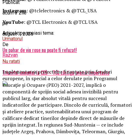
Publicat
Instagram
: @tclelectronics & @TCL_USA
acum 3 zile
YouTube
: @TCL Electronics & @TCL USA
pe
Articole pe aceiasi tema:
august 7, 2026
Urmatorul
De
Un pahar de vin rose nu poate fi refuzat!
Razvan
Nu ratati
Implementarea proiectelor finanțate prin fonduri
Triumful inovației la CES – TCL câștigă premii importante
europene, în special a celor derulate prin Programul
Educație și Ocupare (PEO) 2021-2027, implică o
componentă de sprijin social adesea invizibilă pentru
publicul larg, dar absolut vitală pentru succesul
indicatorilor de participare. Dincolo de curriculă, formatori
și ateliere practice, sustenabilitatea unui program de
calificare dedicat tinerilor depinde direct de măsurile de
sprijin integrat. În regiunea Sud-Muntenia — ce include
județele Argeș, Prahova, Dâmbovița, Teleorman, Giurgiu,