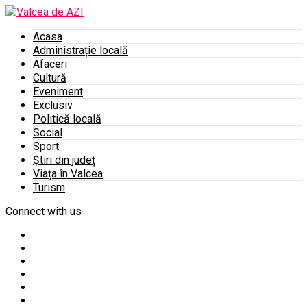
Acasa
Administrație locală
Afaceri
Cultură
Eveniment
Exclusiv
Politică locală
Social
Sport
Știri din județ
Viața în Valcea
Turism
Connect with us