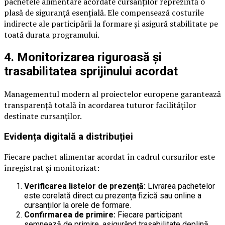
pachetele alimentare acordate cursanților reprezintă o
plasă de siguranță esențială. Ele compensează costurile
indirecte ale participării la formare și asigură stabilitate pe
toată durata programului.
4. Monitorizarea riguroasă și
trasabilitatea sprijinului acordat
Managementul modern al proiectelor europene garantează
transparență totală în acordarea tuturor facilităților
destinate cursanților.
Evidența digitală a distribuției
Fiecare pachet alimentar acordat în cadrul cursurilor este
înregistrat și monitorizat:
Verificarea listelor de prezență:
Livrarea pachetelor
este corelată direct cu prezența fizică sau online a
cursanților la orele de formare.
Confirmarea de primire:
Fiecare participant
semnează de primire, asigurând trasabilitate deplină