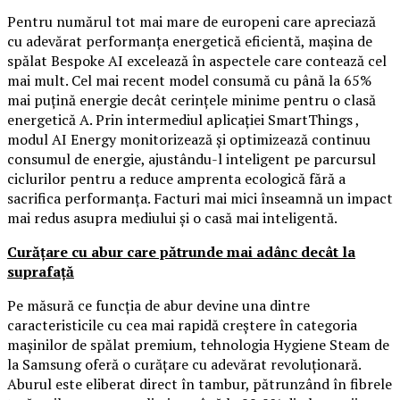
Pentru numărul tot mai mare de europeni care apreciază
cu adevărat performanța energetică eficientă, mașina de
spălat Bespoke AI excelează în aspectele care contează cel
mai mult. Cel mai recent model consumă cu până la 65%
mai puțină energie decât cerințele minime pentru o clasă
energetică A. Prin intermediul aplicației SmartThings ,
modul AI Energy monitorizează și optimizează continuu
consumul de energie, ajustându-l inteligent pe parcursul
ciclurilor pentru a reduce amprenta ecologică fără a
sacrifica performanța. Facturi mai mici înseamnă un impact
mai redus asupra mediului și o casă mai inteligentă.
Curățare cu abur care pătrunde mai adânc decât la
suprafață
Pe măsură ce funcția de abur devine una dintre
caracteristicile cu cea mai rapidă creștere în categoria
mașinilor de spălat premium, tehnologia Hygiene Steam de
la Samsung oferă o curățare cu adevărat revoluționară.
Aburul este eliberat direct în tambur, pătrunzând în fibrele