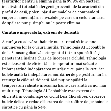
țesăturilor pentru a elimina până la 99,9% din bacterii,
inactivând totodată alergenii proveniți de la acarienii din
praful de casă, polen, părul animalelor de companie și
ciuperci: amenințările invizibile pe care un ciclu standard
de spălare pur și simplu nu le poate elimina.
Curățare impecabilă, extrem de delicată
A curăța cu adevărat hainele nu ar trebui să însemne
supunerea lor la o uzură inutilă. Tehnologia AI Ecobubble
de la Samsung dizolvă detergentul într-o spumă fină și
penetrantă înainte chiar de începerea ciclului. Tehnologia
este deosebit de eficientă la temperaturi mai scăzute,
îmbunătățind îndepărtarea murdăriei cu până la 20%, iar
bulele ajută la îndepărtarea murdăriei de pe țesături fără a
recurge la căldură ridicată. Mai puține spălări la
temperaturi ridicate înseamnă haine care arată ca noi mai
mult timp. Tehnologia AI Ecobubble este extrem de
eficientă în combinație cu ciclul Less Microfiber, deoarece
bulele delicate reduc eliberarea de microfibre de pe hainele
sintetice cu până la 54%.