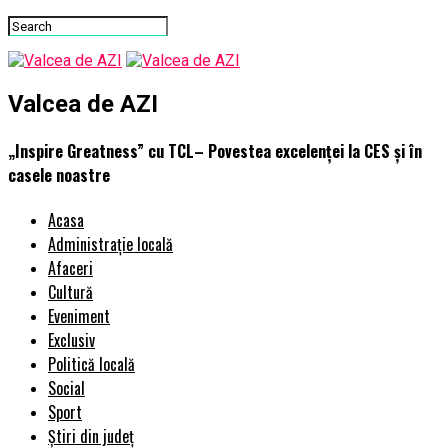
Valcea de AZI
„Inspire Greatness” cu TCL– Povestea excelenței la CES și în
casele noastre
Acasa
Administrație locală
Afaceri
Cultură
Eveniment
Exclusiv
Politică locală
Social
Sport
Știri din județ