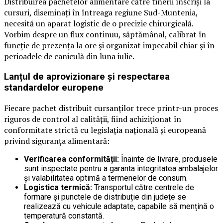
Distribuirea pachetelor alimentare către tinerii înscriși la
cursuri, diseminați în întreaga regiune Sud-Muntenia,
necesită un aparat logistic de o precizie chirurgicală.
Vorbim despre un flux continuu, săptămânal, calibrat în
funcție de prezența la ore și organizat impecabil chiar și în
perioadele de caniculă din luna iulie.
Lanțul de aprovizionare și respectarea
standardelor europene
Fiecare pachet distribuit cursanților trece printr-un proces
riguros de control al calității, fiind achiziționat în
conformitate strictă cu legislația națională și europeană
privind siguranța alimentară:
Verificarea conformității:
Înainte de livrare, produsele
sunt inspectate pentru a garanta integritatea ambalajelor
și valabilitatea optimă a termenelor de consum.
Logistica termică:
Transportul către centrele de
formare și punctele de distribuție din județe se
realizează cu vehicule adaptate, capabile să mențină o
temperatură constantă.