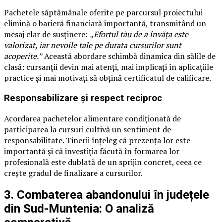
Pachetele săptămânale oferite pe parcursul proiectului
elimină o barieră financiară importantă, transmitând un
mesaj clar de susținere:
„Efortul tău de a învăța este
valorizat, iar nevoile tale pe durata cursurilor sunt
acoperite.”
Această abordare schimbă dinamica din sălile de
clasă: cursanții devin mai atenți, mai implicați în aplicațiile
practice și mai motivați să obțină certificatul de calificare.
Responsabilizare și respect reciproc
Acordarea pachetelor alimentare condiționată de
participarea la cursuri cultivă un sentiment de
responsabilitate. Tinerii înțeleg că prezența lor este
importantă și că investiția făcută în formarea lor
profesională este dublată de un sprijin concret, ceea ce
crește gradul de finalizare a cursurilor.
3. Combaterea abandonului în județele
din Sud-Muntenia: O analiză