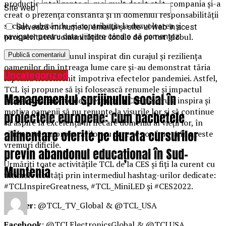
producție inteligente și, mai mult decât atât, compania și-a
Site web
creat o prezență constantă și în domeniul responsabilității
sociale, aducându-și contribuția la dezvoltarea și
Salvează-mi numele, emailul și site-ul web în acest
prosperitatea comunităților locale de pe tot globul.
navigator pentru data viitoare când o să comentez.
Brandul TCL este unul inspirat din curajul și reziliența
oamenilor din întreaga lume care și-au demonstrat tăria
Uncategorized
luptând necontenit împotriva efectelor pandemiei. Astfel,
TCL își propune să își folosească renumele și impactul
Managementul sprijinului social în
global și să profite de prezența la CES pentru a inspira și
motiva oamenii să nu renunțe la visurile lor și să continue
proiectele europene: Cum pachetele
să aspire la excelență în fiecare domeniu al vieții lor, în
alimentare oferite pe durata cursurilor
ciuda tuturor provocărilor cu care se confruntă în aceste
vremuri dificile.
previn abandonul educațional în Sud-
Urmăriți toate activitățile TCL de la CES și fiți la curent cu
Muntenia
ultimele noutăți prin intermediul hashtag-urilor dedicate:
#TCLInspireGreatness, #TCL_MiniLED și #CES2022.
Twitter
: @TCL_TV_Global & @TCL_USA
Facebook
: @TCLElectronicsGlobal & @TCLUSA