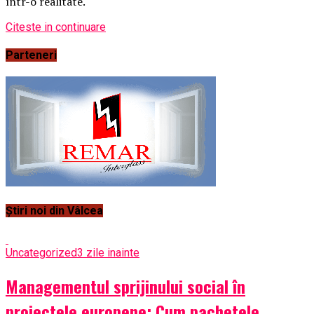
într-o realitate.
Citeste in continuare
Parteneri
Știri noi din Vâlcea
Uncategorized
3 zile inainte
Managementul sprijinului social în
proiectele europene: Cum pachetele