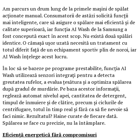
Am parcurs un drum lung de la primele mașini de spălat
acționate manual. Consumatorii de astăzi solicită funcții
mai inteligente, care să asigure o spălare mai eficientă și de
calitate superioară, iar funcția AI Wash de la Samsung a
fost concepută exact în acest scop. Nu există două spălări
identice. O cămașă ușor uzată necesită un tratament cu
totul diferit față de un echipament sportiv plin de noroi, iar
AI Wash înțelege acest lucru.
În loc să se bazeze pe programe prestabilite, funcția AI
Wash utilizează senzori integrați pentru a detecta
greutatea rufelor, a evalua țesătura și a optimiza spălarea
după gradul de murdărie. Pe baza acestor informații,
reglează automat nivelul apei, cantitatea de detergent,
timpul de înmuiere și de clătire, precum și ciclurile de
centrifugare, totul în timp real și fără ca să fie nevoie să
faci nimic. Rezultatul? Haine curate de fiecare dată.
Spălarea se face cu precizie, nu la întâmplare.
Eficiență energetică fără compromisuri