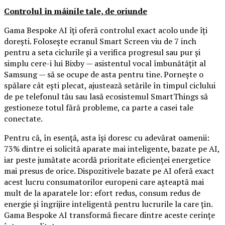
Controlul în mâinile tale, de oriunde
Gama Bespoke AI îți oferă controlul exact acolo unde îți
dorești. Folosește ecranul Smart Screen viu de 7 inch
pentru a seta ciclurile și a verifica progresul sau pur și
simplu cere-i lui Bixby — asistentul vocal îmbunătățit al
Samsung — să se ocupe de asta pentru tine. Pornește o
spălare cât ești plecat, ajustează setările în timpul ciclului
de pe telefonul tău sau lasă ecosistemul SmartThings să
gestioneze totul fără probleme, ca parte a casei tale
conectate.
Pentru că, în esență, asta își doresc cu adevărat oamenii:
73% dintre ei solicită aparate mai inteligente, bazate pe AI,
iar peste jumătate acordă prioritate eficienței energetice
mai presus de orice. Dispozitivele bazate pe AI oferă exact
acest lucru consumatorilor europeni care așteaptă mai
mult de la aparatele lor: efort redus, consum redus de
energie și îngrijire inteligentă pentru lucrurile la care țin.
Gama Bespoke AI transformă fiecare dintre aceste cerințe