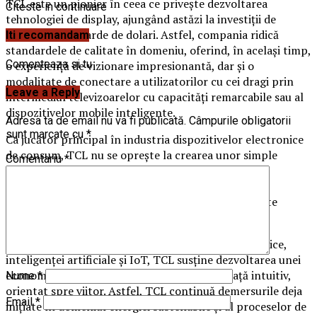
TCL este un pionier în ceea ce privește dezvoltarea
Citeste in continuare
tehnologiei de display, ajungând astăzi la investiții de
aproape 31 miliarde de dolari. Astfel, compania ridică
Iti recomandam
standardele de calitate în domeniu, oferind, în același timp,
Comenteaza si tu
o experiență de vizionare impresionantă, dar și o
modalitate de conectare a utilizatorilor cu cei dragi prin
Leave a Reply
intermediul televizoarelor cu capacități remarcabile sau al
dispozitivelor mobile inteligente.
Adresa ta de email nu va fi publicată.
Câmpurile obligatorii
sunt marcate cu
*
Ca jucător principal în industria dispozitivelor electronice
de consum, TCL nu se oprește la crearea unor simple
Comentariu
*
produse, ci își dorește să aducă în prim-plan valori
fundamentale în procesul de inovare și să inspire
utilizatorii să își îndeplinească chiar și cele mai înalte
obiective.
Prin eforturile continue dedicate energiei fotovoltaice,
inteligenței artificiale și IoT, TCL susține dezvoltarea unei
economii verzi, mai curate, și a unui stil de viață intuitiv,
Nume
*
orientat spre viitor. Astfel, TCL continuă demersurile deja
Email
*
inițiate în domeniul energiei sustenabile și al proceselor de