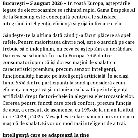
București – 5 august 2026 –
În toată Europa, așteptările
legate de electrocasnice se schimbă rapid. Gama Bespoke AI
de la Samsung este concepută pentru a le satisface,
integrând inteligență, eficiență și grijă în fiecare ciclu.
Gândește-te la ultima dată când ți-a făcut plăcere să speli
rufele. Pentru majoritatea dintre noi, este o sarcină pe care
trebuie să o îndeplinim, nu ceva ce așteptăm cu nerăbdare.
Dar ceva se schimbă. În toată Europa, 73% dintre
consumatori spun că își doresc mașini de spălat cu
caracteristici premium, precum senzori inteligenți,
funcționalități bazate pe inteligență artificială. În același
timp, 53% dintre participanți la sondaj consideră acum
eficiența energetică și optimizarea bazată pe inteligență
artificială drept factori-cheie în alegerea electrocasnicelor.
Cererea pentru funcții care oferă confort, precum funcția
de abur, a crescut, de asemenea, cu 19% de la un an la altul,
între 2024 și 2025. Mesajul este clar: oamenii nu vor doar o
mașină de spălat. Ei vor un mod mai inteligent de a trăi.
Inteligență care se adaptează la tine