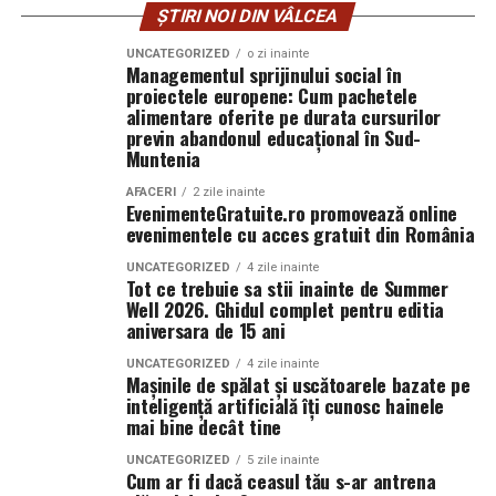
Un semnal clar privind seriozitatea și direcția
ȘTIRI NOI DIN VÂLCEA
Pipera, situată în partea de nord a Bucureștiului, este
summitului a fost dat de prezența domnului
Costin
una dintre cele mai dinamice și populare zone pentru
UNCATEGORIZED
o zi inainte
Mandrea
, CEO
Coca-Cola INDIA
, care a punctat, prin
Managementul sprijinului social în
apartamentele de lux, mai ales datorită dezvoltărilor
intervenția sa, interesul real al marilor companii pentru
proiectele europene: Cum pachetele
imobiliare recente și a prețurilor relativ mai accesibile
parteneriate comerciale sustenabile pe axa Europa–Asia.
alimentare oferite pe durata cursurilor
comparativ cu alte zone premium ale orașului. De-a
previn abandonul educațional în Sud-
lungul anilor, Pipera a devenit un important centru de
Muntenia
afaceri, cu numeroase birouri de corporații
AFACERI
2 zile inainte
multinaționale, ceea ce a dus la creșterea cererii pentru
EvenimenteGratuite.ro promovează online
evenimentele cu acces gratuit din România
apartamente de lux în această zonă.
UNCATEGORIZED
4 zile inainte
Pipera
apartamente
sunt de obicei parte din ansambluri
Tot ce trebuie sa stii inainte de Summer
Well 2026. Ghidul complet pentru editia
rezidențiale moderne, cu facilități de top, precum
aniversara de 15 ani
piscine, spa-uri, centre de fitness și parcuri interioare.
În plus, Pipera beneficiază de o infrastructură
UNCATEGORIZED
4 zile inainte
Mașinile de spălat și uscătoarele bazate pe
excelentă, fiind conectată la alte zone importante ale
inteligență artificială îți cunosc hainele
capitalei prin rețele de transport bine dezvoltate, cum
mai bine decât tine
ar fi autostrada A3 și metroul.
UNCATEGORIZED
5 zile inainte
Cum ar fi dacă ceasul tău s-ar antrena
Obiective clare, rezultate concrete
Una dintre atracțiile importante ale zonei este și Pipera