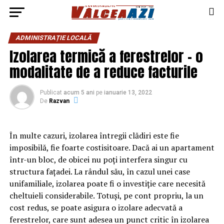
ADMINISTRAȚIE LOCALĂ
Izolarea termică a ferestrelor – o
modalitate de a reduce facturile
Publicat
acum 5 ani
pe
ianuarie 13, 2022
De
Razvan
În multe cazuri, izolarea întregii clădiri este fie
imposibilă, fie foarte costisitoare. Dacă ai un apartament
într-un bloc, de obicei nu poți interfera singur cu
structura fațadei. La rândul său, în cazul unei case
unifamiliale, izolarea poate fi o investiție care necesită
cheltuieli considerabile. Totuși, pe cont propriu, la un
cost redus, se poate asigura o izolare adecvată a
ferestrelor, care sunt adesea un punct critic în izolarea