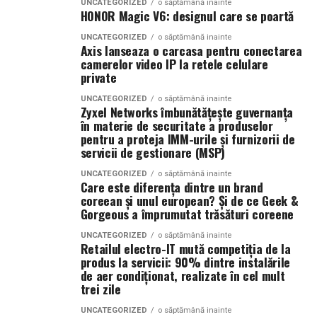
Prezența acestor branduri – din domenii precum FMCG,
UNCATEGORIZED
o săptămână inainte
Zona se remarcă prin liniștea pe care o oferă, dar și prin
HONOR Magic V6: designul care se poartă
agrobusiness, food & beverage, export, resurse umane și
proximitatea față de centrele comerciale, restaurante și
producție – validează ideea că summitul nu a fost o
UNCATEGORIZED
o săptămână inainte
cafenele. Apartamentele din Dămăroaia sunt
Axis lanseaza o carcasa pentru conectarea
simplă acțiune de imagine, ci
o platformă activă de
caracterizate prin designuri moderne, finisaje de calitate
camerelor video IP la retele celulare
business cu potențial de scalare reală
.
private
și facilități premium.
UNCATEGORIZED
o săptămână inainte
Zyxel Networks îmbunătățește guvernanța
Băneasa – Eleganță și spațiu în zona de nord a
în materie de securitate a produselor
orașului
pentru a proteja IMM-urile și furnizorii de
servicii de gestionare (MSP)
Băneasa este o altă zonă exclusivistă din București,
situată în partea de nord a capitalei, care oferă locuințe
UNCATEGORIZED
o săptămână inainte
Care este diferența dintre un brand
de lux într-un cadru natural deosebit. Este cunoscută
coreean și unul european? Și de ce Geek &
pentru villele de lux și complexele rezidențiale de înaltă
Gorgeous a împrumutat trăsături coreene
clasă, care atrag atât expați, cât și români care doresc să
UNCATEGORIZED
o săptămână inainte
se bucure de un trai liniștit și confortabil.
Retailul electro-IT mută competiția de la
produs la servicii: 90% dintre instalările
Zona este apreciată și datorită proximității față de
de aer condiționat, realizate în cel mult
trei zile
Aeroportul Internațional Henri Coandă, dar și față de
mallul Băneasa Shopping City, care oferă o gamă largă
România–India: o punte comercială care prinde
UNCATEGORIZED
o săptămână inainte