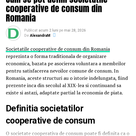
cooperative de consum din
unde să-l obții?
Romania
Dacă dorești să utilizezi o astfel de soluție în casa ta,
Publicat
acum 2 luni
pe
mai 28, 2026
primul pas ar trebui să fie măsurarea atentă a geamului
De
AlexandraM
intern a ferestrei. Cu cât plexiglasul se potrivește mai
bine cu fereastra, cu atât își va îndeplini mai bine funcția
Societatile cooperative de consum din Romania
de izolație termică. Deja în etapa de măsurare, ar trebui
reprezinta o forma traditionala de organizare
să iei în considerare și modul în care se va monta
economica, bazata pe asocierea voluntara a membrilor
plexiglasul pe fereastră. Tăierea plexiglasului la o
pentru satisfacerea nevoilor comune de consum. In
dimensiune atât de exactă acasă poate fi dificilă, dar,
Romania, aceste structuri au o istorie indelungata, fiind
specialiștii îl vor tăia la dimensiunea exacta. Plexiglasul
prezente inca din secolul al XIX-lea si continuand sa
transparent este cel mai bun pentru izolarea unei
existe si astazi, adaptate partial la economia de piata.
ferestre dintr-o casă sau un apartament.
Definitia societatilor
Proprietățile acestui material determină gama largă de
aplicații. Plexiglasul transparent se caracterizează
cooperative de consum
printr-o transmitere semnificativă a luminii vizibile,
într-un procent de 90-99%. În plus, este rezistent la
O societate cooperativa de consum poate fi definita ca o