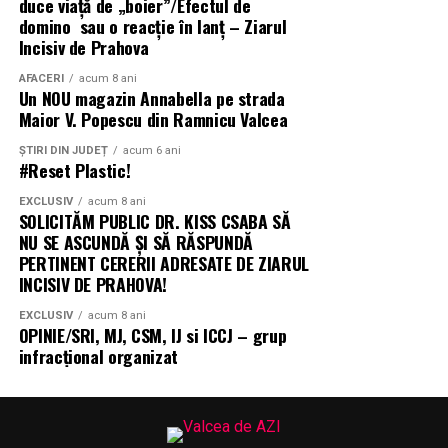
duce viață de „boier”/Efectul de
🔗
www.inrosummit.com
vedere spectaculoasă asupra lacului, liniște în
domino sau o reacție în lanț – Ziarul
apropierea parcurilor sau acces rapid la centrele de
Incisiv de Prahova
afaceri, aceste zone din București îți vor oferi tot ce ai
nevoie pentru un trai de lux.
AFACERI
acum 8 ani
Un NOU magazin Annabella pe strada
Maior V. Popescu din Ramnicu Valcea
ȘTIRI DIN JUDEȚ
acum 6 ani
#Reset Plastic!
EXCLUSIV
acum 8 ani
SOLICITĂM PUBLIC DR. KISS CSABA SĂ
NU SE ASCUNDĂ ȘI SĂ RĂSPUNDĂ
PERTINENT CERERII ADRESATE DE ZIARUL
INCISIV DE PRAHOVA!
EXCLUSIV
acum 8 ani
OPINIE/SRI, MJ, CSM, IJ si ICCJ – grup
infracțional organizat