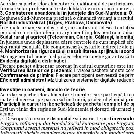
Acordarea pachetelor alimentare condiționată de participarea l
formarea lor profesională este dublată de un sprijin concret, c
3. Combaterea abandonului în județele din Sud-Muntenia: O
Regiunea Sud-Muntenia prezintă o dinamică variată a riscului d
Nordul industrializat (Argeș, Prahova, Dâmbovița)
În zonele urbane și industriale, cursanții sunt adesea tentați
perioada cursurilor oferă un argument în plus pentru a rămâne 
Sudul rural și agricol (Teleorman, Giurgiu, Călărași, Ialomița
În județele unde deplasarea către centrele de curs implică efo
siguranță esențială. Ele compensează costurile indirecte ale pa
4. Monitorizarea riguroasă și trasabilitatea sprijinului acor
Managementul modern al proiectelor europene garantează trans
Evidența digitală a distribuției
Fiecare pachet alimentar acordat în cadrul cursurilor este înr
Verificarea listelor de prezență:
Livrarea pachetelor este corel
Confirmarea de primire:
Fiecare participant semnează de primir
Eficiență administrativă:
Utilizarea sistemelor digitale reduce b
Investiție în oameni, dincolo de teorie
Acordarea pachetelor alimentare tinerilor care participă la cu
material necesar pe parcursul instruirii, proiectul elimină pr
Participă la cursuri și beneficiază de pachetul complet de sp
Ești un tânăr din regiunea Sud-Muntenia și dorești să urmezi gr
acum:
🔗 Descoperă cursurile disponibile și înscrie-te pe:
tinerisud
Program cofinanțat din Fondul Social European+ prin Programu
Conținutul acestui material nu reflectă în mod obligatoriu poz
Informații oficiale complete despre finanțările din fonduri stru