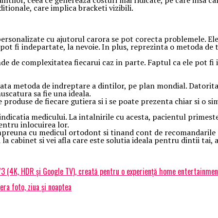
dintilor, ceea ce genereaza costuri mai ridicate, pe care insa cal
itionale, care implica bracketi vizibili.
personalizate cu ajutorul carora se pot corecta problemele. El
pot fi indepartate, la nevoie. In plus, reprezinta o metoda de t
de complexitatea fiecarui caz in parte. Faptul ca ele pot fi i
ata metoda de indreptare a dintilor, pe plan mondial. Datorit
muscatura sa fie una ideala.
 produse de fiecare gutiera si i se poate prezenta chiar si o s
ndicatia medicului. La intalnirile cu acesta, pacientul primeste
ntru inlocuirea lor.
impreuna cu medicul ortodont si tinand cont de recomandarile ac
a cabinet si vei afla care este solutia ideala pentru dintii tai, 
73 (4K, HDR și Google TV), creată pentru o experiență home entertainmen
ra foto, ziua și noaptea