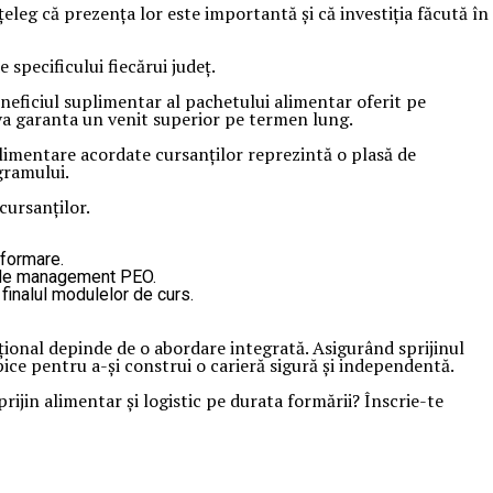
eleg că prezența lor este importantă și că investiția făcută în
specificului fiecărui județ.
neficiul suplimentar al pachetului alimentar oferit pe
 va garanta un venit superior pe termen lung.
 alimentare acordate cursanților reprezintă o plasă de
gramului.
cursanților.
 formare.
le de management PEO.
 finalul modulelor de curs.
țional depinde de o abordare integrată. Asigurând sprijinul
pice pentru a-și construi o carieră sigură și independentă.
rijin alimentar și logistic pe durata formării? Înscrie-te