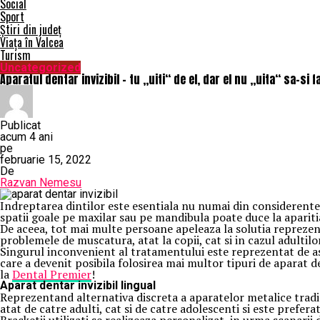
Social
Sport
Știri din județ
Viața în Valcea
Turism
Uncategorized
Aparatul dentar invizibil – tu „uiti“ de el, dar el nu „uita“ sa-si 
Publicat
acum 4 ani
pe
februarie 15, 2022
De
Razvan Nemesu
Indreptarea dintilor este esentiala nu numai din considerente e
spatii goale pe maxilar sau pe mandibula poate duce la apariti
De aceea, tot mai multe persoane apeleaza la solutia reprezent
problemele de muscatura, atat la copii, cat si in cazul adultilo
Singurul inconvenient al tratamentului este reprezentat de as
care a devenit posibila folosirea mai multor tipuri de aparat den
la
Dental Premier
!
Aparat dentar invizibil lingual
Reprezentand alternativa discreta a aparatelor metalice traditio
atat de catre adulti, cat si de catre adolescenti si este preferat