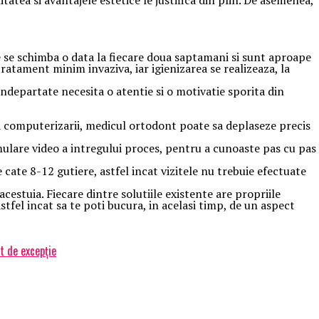
itatea si avantajele estetice le justifica din plin. De asemenea,
e se schimba o data la fiecare doua saptamani si sunt aproape
ratament minim invaziva, iar igienizarea se realizeaza, la
ndepartate necesita o atentie si o motivatie sporita din
a computerizarii, medicul ortodont poate sa deplaseze precis
imulare video a intregului proces, pentru a cunoaste pas cu pas
 cate 8-12 gutiere, astfel incat vizitele nu trebuie efectuate
estuia. Fiecare dintre solutiile existente are propriile
astfel incat sa te poti bucura, in acelasi timp, de un aspect
t de excepție