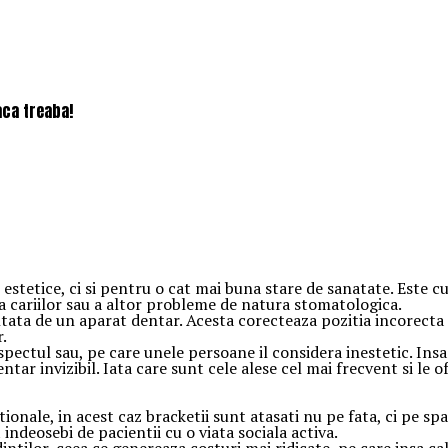
faca treaba!
stetice, ci si pentru o cat mai buna stare de sanatate. Este cu
a cariilor sau a altor probleme de natura stomatologica.
ata de un aparat dentar. Acesta corecteaza pozitia incorecta a
r.
pectul sau, pe care unele persoane il considera inestetic. Ins
tar invizibil. Iata care sunt cele alese cel mai frecvent si le of
nale, in acest caz bracketii sunt atasati nu pe fata, ci pe spate
 indeosebi de pacientii cu o viata sociala activa.