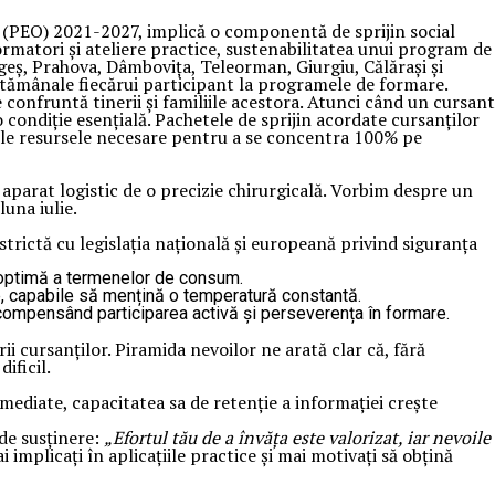
 (PEO) 2021-2027, implică o componentă de sprijin social
formatori și ateliere practice, sustenabilitatea unui program de
rgeș, Prahova, Dâmbovița, Teleorman, Giurgiu, Călărași și
ăptămânale fiecărui participant la programele de formare.
 confruntă tinerii și familiile acestora. Atunci când un cursant
o condiție esențială. Pachetele de sprijin acordate cursanților
ndu-le resursele necesare pentru a se concentra 100% pe
 aparat logistic de o precizie chirurgicală. Vorbim despre un
luna iulie.
 strictă cu legislația națională și europeană privind siguranța
ea optimă a termenelor de consum.
e, capabile să mențină o temperatură constantă.
recompensând participarea activă și perseverența în formare.
i cursanților. Piramida nevoilor ne arată clar că, fără
ificil.
 imediate, capacitatea sa de retenție a informației crește
de susținere:
„Efortul tău de a învăța este valorizat, iar nevoile
implicați în aplicațiile practice și mai motivați să obțină