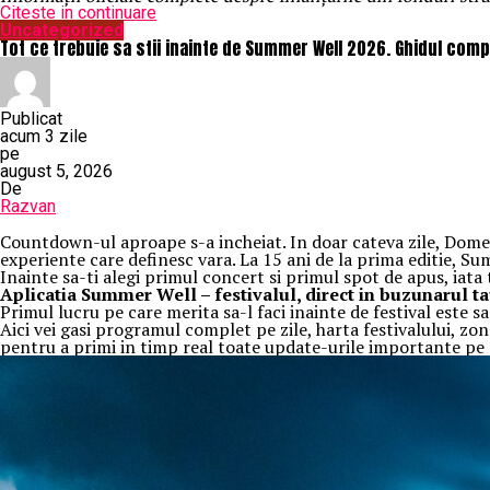
Citeste in continuare
Uncategorized
Tot ce trebuie sa stii inainte de Summer Well 2026. Ghidul compl
Publicat
acum 3 zile
pe
august 5, 2026
De
Razvan
Countdown-ul aproape s-a incheiat. In doar cateva zile, Domeniu
experiente care definesc vara. La 15 ani de la prima editie, S
Inainte sa-ti alegi primul concert si primul spot de apus, iata
Aplica
t
ia Summer Well
– festivalul, direct in buzunarul t
Primul lucru pe care merita sa-l faci inainte de festival este 
Aici vei gasi programul complet pe zile, harta festivalului, zon
pentru a primi in timp real toate update-urile importante pe p