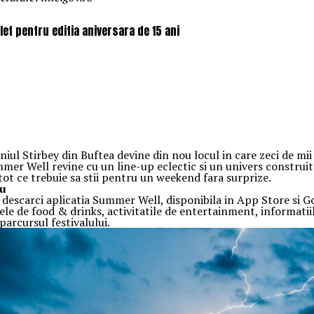
et pentru editia aniversara de 15 ani
l Stirbey din Buftea devine din nou locul in care zeci de mii d
ummer Well revine cu un line-up eclectic si un univers construi
 tot ce trebuie sa stii pentru un weekend fara surprize.
au
sa descarci aplicatia Summer Well, disponibila in App Store si G
ele de food & drinks, activitatile de entertainment, informatiile
arcursul festivalului.