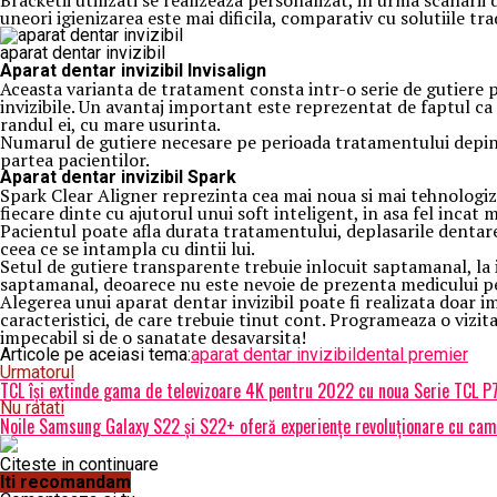
Bracketii utilizati se realizeaza personalizat, in urma scanarii 
uneori igienizarea este mai dificila, comparativ cu solutiile trad
aparat dentar invizibil
Aparat dentar invizibil Invisalign
Aceasta varianta de tratament consta intr-o serie de gutiere 
invizibile. Un avantaj important este reprezentat de faptul ca 
randul ei, cu mare usurinta.
Numarul de gutiere necesare pe perioada tratamentului depinde 
partea pacientilor.
Aparat dentar invizibil Spark
Spark Clear Aligner reprezinta cea mai noua si mai tehnologiz
fiecare dinte cu ajutorul unui soft inteligent, in asa fel incat 
Pacientul poate afla durata tratamentului, deplasarile dentare
ceea ce se intampla cu dintii lui.
Setul de gutiere transparente trebuie inlocuit saptamanal, la i
saptamanal, deoarece nu este nevoie de prezenta medicului pe
Alegerea unui aparat dentar invizibil poate fi realizata doar 
caracteristici, de care trebuie tinut cont. Programeaza o vizita l
impecabil si de o sanatate desavarsita!
Articole pe aceiasi tema:
aparat dentar invizibil
dental premier
Urmatorul
TCL își extinde gama de televizoare 4K pentru 2022 cu noua Serie TCL P
Nu ratati
Noile Samsung Galaxy S22 și S22+ oferă experiențe revoluționare cu came
Citeste in continuare
Iti recomandam