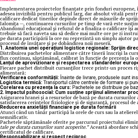
Implementarea proiectelor finanțate prin fonduri europene, î
adesea invizibilă pentru publicul larg, dar absolut vitală pent
calificare dedicat tinerilor depinde direct de măsurile de spr
Ialomița —, continuarea cursurilor pe timp de vară este susți
Abandonul educațional și refuzul de a finaliza o calificare își 
trebuie să facă naveta sau să dedice mai multe ore pe zi instrui
pe durata participării la ore nu reprezintă un simplu ajutor pa
procesul de învățare și pe dobândirea noii meserii.
1. Anatomia unei operațiuni logistice regionale: Sprijin dire
Distribuirea pachetelor alimentare către tinerii înscriși la cu
flux continuu, săptămânal, calibrat în funcție de prezența la or
Lanțul de aprovizionare și respectarea standardelor euro
Fiecare pachet distribuit cursanților trece printr-un proces rig
alimentară:
Verificarea conformității:
Înainte de livrare, produsele sunt in
Logistica termică:
Transportul către centrele de formare și pun
Corelarea cu prezența la curs:
Pachetele se distribuie pe baza
2. Impactul psihosocial: Cum susține sprijinul alimentar pro
Asigurarea hranei și a resurselor de bază pe durata cursurilor a
satisfacerea cerințelor fiziologice și de siguranță, procesul d
Reducerea anxietății financiare pe durata formării
Atunci când un tânăr participă la orele de curs sau la atelierele
semnificativ.
Pachetele săptămânale oferite pe parcursul proiectului elimin
tale pe durata cursurilor sunt acoperite.”
Această abordare schim
certificatul de calificare.
Responsabilizare și respect reciproc