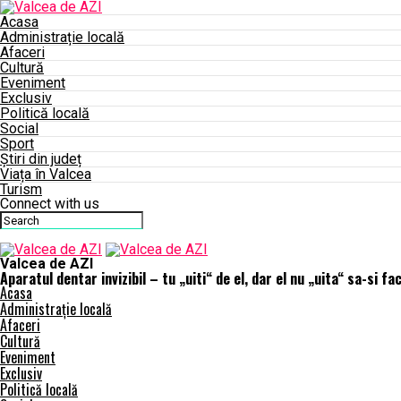
Acasa
Administrație locală
Afaceri
Cultură
Eveniment
Exclusiv
Politică locală
Social
Sport
Știri din județ
Viața în Valcea
Turism
Connect with us
Valcea de AZI
Aparatul dentar invizibil – tu „uiti“ de el, dar el nu „uita“ sa-si fa
Acasa
Administrație locală
Afaceri
Cultură
Eveniment
Exclusiv
Politică locală