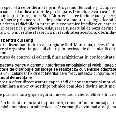
n special a celor derulate prin Programul Educație și Ocupare
ru succesul indicatorilor de participare. Dincolo de curriculă, 
ijin integrat. În regiunea Sud-Muntenia — ce include județele A
nută activ prin acordarea de pachete alimentare și logistice s
au adesea rădăcinile în presiunile economice imediate cu care se
rii teoretice și practice, asigurarea suportului de bază devine 
siv, ci o investiție strategică în stabilitatea acestora, oferi
ct pentru cursanți
rsuri, diseminați în întreaga regiune Sud-Muntenia, necesită un
e și organizat impecabil chiar și în perioadele de caniculă din 
pene
uros de control al calității, fiind achiziționat în conformitate
spectate pentru a garanta integritatea ambalajelor și valabilitat
ctele de distribuție din județe se realizează cu vehicule adaptat
 unui calendar fix direct tinerilor care frecventează cursurile, 
cesul de învățare
re un efect direct asupra capacității de concentrare și motivări
e asimilare a unor cunoștințe tehnice complexe devine mult mai d
 practice fără grija asigurării mesei sau a cheltuielilor zilnice
ă o barieră financiară importantă, transmitând un mesaj clar 
bă dinamica din sălile de clasă: cursanții devin mai atenți, mai 