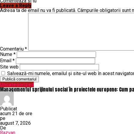
Comenteaza si tu
Leave a Reply
Adresa ta de email nu va fi publicată.
Câmpurile obligatorii sunt
Comentariu
*
Nume
*
Email
*
Site web
Salvează-mi numele, emailul și site-ul web în acest navigato
Uncategorized
Managementul sprijinului social în proiectele europene: Cum pa
Publicat
acum 21 de ore
pe
august 7, 2026
De
Razvan