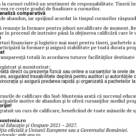
a cursuri cultivă un sentiment de responsabilitate. Tinerii înț
eea ce crește gradul de finalizare a cursurilor.
 analiză comparativă
e abandon, iar sprijinul acordat în timpul cursurilor răspunde 
 să renunțe la formare pentru joburi necalificate de moment. Be
în procesul de instruire până la obținerea calificării care le
)
rturi financiare și logistice mai mari pentru tineri, pachetele
rticipării la formare și asigură stabilitate pe toată durata pro
dat
parență totală în acordarea tuturor facilităților destinate 
egistrat și monitorizat:
ată direct cu prezența fizică sau online a cursanților la orele de
e, asigurând trasabilitate deplină pentru auditori și autorități
irocrația și asigură predarea rapidă și organizată a pachetelor la
rsurile de calificare din Sud-Muntenia arată că succesul educa
incipalele motive de abandon și le oferă cursanților mediul pro
rijin!
atuit un curs de calificare, beneficiind de toate măsurile de sp
muntenia.ro
l Educație și Ocupare 2021 – 2027.
iția oficială a Uniunii Europene sau a Guvernului României.
cturale: mfe.gov.ro