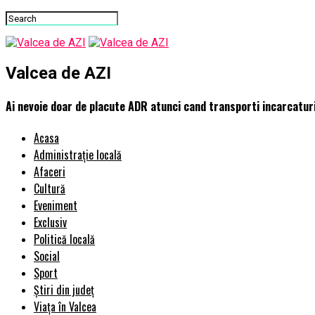
Valcea de AZI
Ai nevoie doar de placute ADR atunci cand transporti incarcatur
Acasa
Administrație locală
Afaceri
Cultură
Eveniment
Exclusiv
Politică locală
Social
Sport
Știri din județ
Viața în Valcea