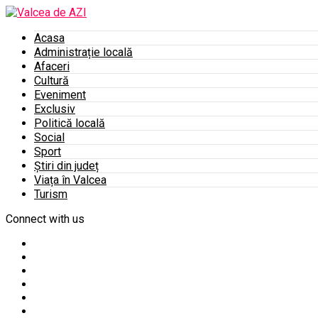
Acasa
Administrație locală
Afaceri
Cultură
Eveniment
Exclusiv
Politică locală
Social
Sport
Știri din județ
Viața în Valcea
Turism
Connect with us