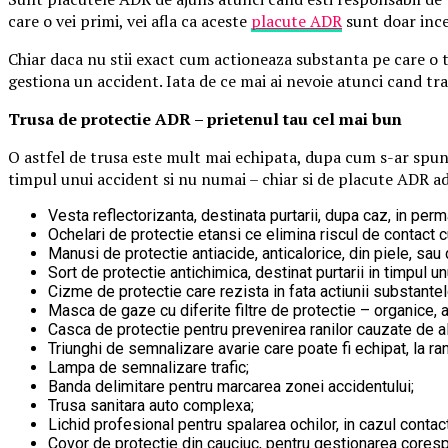
care o vei primi, vei afla ca aceste
placute ADR
sunt doar ince
Chiar daca nu stii exact cum actioneaza substanta pe care o tr
gestiona un accident. Iata de ce mai ai nevoie atunci cand tr
Trusa de protectie ADR – prietenul tau cel mai bun
O astfel de trusa este mult mai echipata, dupa cum s-ar spune
timpul unui accident si nu numai – chiar si de placute ADR adi
Vesta reflectorizanta, destinata purtarii, dupa caz, in perm
Ochelari de protectie etansi ce elimina riscul de contact 
Manusi de protectie antiacide, anticalorice, din piele, sau
Sort de protectie antichimica, destinat purtarii in timpul un
Cizme de protectie care rezista in fata actiunii substantel
Masca de gaze cu diferite filtre de protectie – organice, a
Casca de protectie pentru prevenirea ranilor cauzate de al
Triunghi de semnalizare avarie care poate fi echipat, la ra
Lampa de semnalizare trafic;
Banda delimitare pentru marcarea zonei accidentului;
Trusa sanitara auto complexa;
Lichid profesional pentru spalarea ochilor, in cazul contac
Covor de protectie din cauciuc, pentru gestionarea coresp