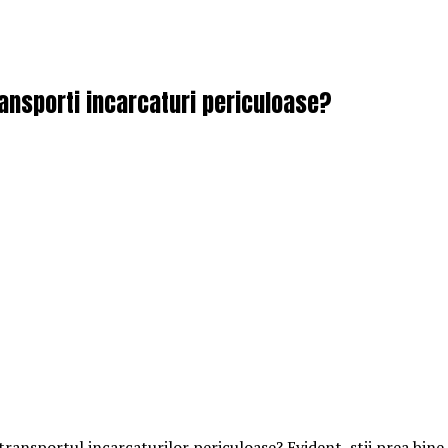
ransporti incarcaturi periculoase?
ransportul incarcaturilor periculoase? Evident, stii prea bine 