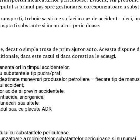
putul si primul pas spre gestionarea corespunzatoare a subst
ansporti, trebuie sa stii ce sa faci in caz de accident – deci, 
ansporti substante si incarcaturi periculoase.
, decat o simpla trusa de prim ajutor auto. Aceasta dispune de
tionale, daca este cazul si daca doresti sa le adaugi.
anenta ori in timpul accidentelor;
cu substantele tip pudra/praf;
 destinate manevrari produselor petroliere – fiecare tip de manusa 
ui accident;
or acide si previn accidentele;
ntiacide, anorganice;
unecari sau altele;
ndul sau, cu placute ADR;
tului cu substantele periculoase;
unzatoare a recipientelor substantelor periculoase si nu numai.