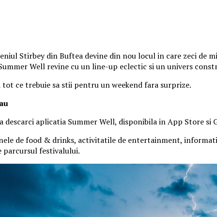
iul Stirbey din Buftea devine din nou locul in care zeci de mii
, Summer Well revine cu un line-up eclectic si un univers const
a tot ce trebuie sa stii pentru un weekend fara surprize.
tau
 sa descarci aplicatia Summer Well, disponibila in App Store si 
nele de food & drinks, activitatile de entertainment, informatiil
parcursul festivalului.