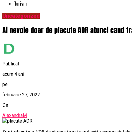
Turism
Uncategorized
Ai nevoie doar de placute ADR atunci cand t
Publicat
acum 4 ani
pe
februarie 27, 2022
De
AlexandraM
Sunt placutele ADR de ajuns atunci cand esti responsabil de t