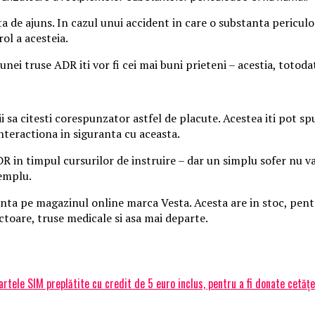
 de ajuns. In cazul unui accident in care o substanta periculoa
ol a acesteia.
unei truse ADR iti vor fi cei mai buni prieteni – acestia, totoda
i sa citesti corespunzator astfel de placute. Acestea iti pot spu
nteractiona in siguranta cu aceasta.
in timpul cursurilor de instruire – dar un simplu sofer nu va st
xemplu.
nta pe magazinul online marca Vesta. Acesta are in stoc, pentru 
inctoare, truse medicale si asa mai departe.
le SIM preplătite cu credit de 5 euro inclus, pentru a fi donate cetățeni