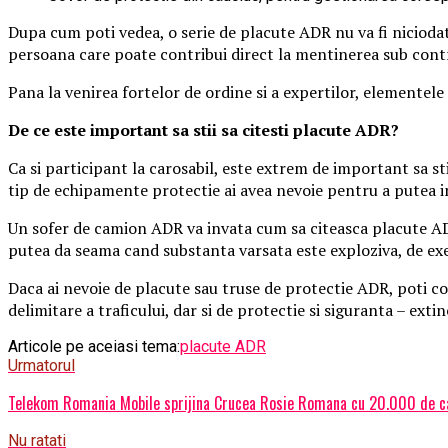
Dupa cum poti vedea, o serie de placute ADR nu va fi niciodata
persoana care poate contribui direct la mentinerea sub contr
Pana la venirea fortelor de ordine si a expertilor, elementele 
De ce este important sa stii sa citesti placute ADR?
Ca si participant la carosabil, este extrem de important sa sti
tip de echipamente protectie ai avea nevoie pentru a putea i
Un sofer de camion ADR va invata cum sa citeasca placute ADR 
putea da seama cand substanta varsata este exploziva, de e
Daca ai nevoie de placute sau truse de protectie ADR, poti co
delimitare a traficului, dar si de protectie si siguranta – ext
Articole pe aceiasi tema:
placute ADR
Urmatorul
Telekom Romania Mobile sprijina Crucea Rosie Romana cu 20.000 de carte
Nu ratati