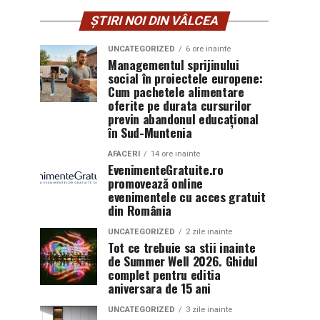
ȘTIRI NOI DIN VÂLCEA
UNCATEGORIZED
6 ore inainte
Managementul sprijinului
social în proiectele europene:
Cum pachetele alimentare
oferite pe durata cursurilor
previn abandonul educațional
în Sud-Muntenia
AFACERI
14 ore inainte
EvenimenteGratuite.ro
promovează online
evenimentele cu acces gratuit
din România
UNCATEGORIZED
2 zile inainte
Tot ce trebuie sa stii inainte
de Summer Well 2026. Ghidul
complet pentru editia
aniversara de 15 ani
UNCATEGORIZED
3 zile inainte