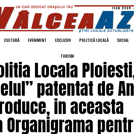
CULTURĂ
EVENIMENT
EXCLUSIV
POLITICĂ LOCALĂ
SOCIAL
TURISM
litia Locala Ploiesti
lul” patentat de An
troduce, in aceasta
 Organigrama pent