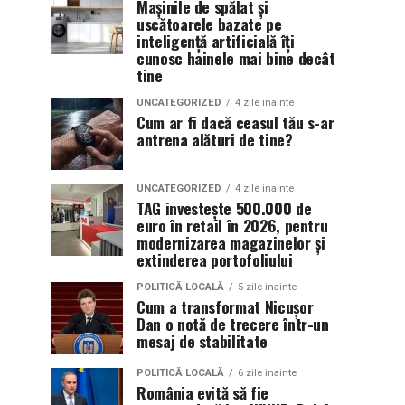
Mașinile de spălat și
uscătoarele bazate pe
inteligență artificială îți
cunosc hainele mai bine decât
tine
UNCATEGORIZED
4 zile inainte
Cum ar fi dacă ceasul tău s-ar
antrena alături de tine?
UNCATEGORIZED
4 zile inainte
TAG investește 500.000 de
euro în retail în 2026, pentru
modernizarea magazinelor și
extinderea portofoliului
POLITICĂ LOCALĂ
5 zile inainte
Cum a transformat Nicușor
Dan o notă de trecere într-un
mesaj de stabilitate
POLITICĂ LOCALĂ
6 zile inainte
România evită să fie