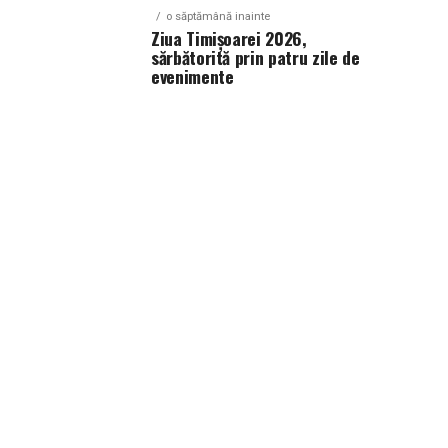
o săptămână inainte
Ziua Timișoarei 2026,
sărbătorită prin patru zile de
evenimente