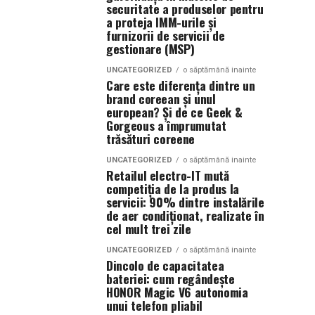
securitate a produselor pentru
a proteja IMM-urile și
furnizorii de servicii de
gestionare (MSP)
UNCATEGORIZED
o săptămână inainte
Care este diferența dintre un
brand coreean și unul
european? Și de ce Geek &
Gorgeous a împrumutat
trăsături coreene
UNCATEGORIZED
o săptămână inainte
Retailul electro-IT mută
competiția de la produs la
servicii: 90% dintre instalările
de aer condiționat, realizate în
cel mult trei zile
UNCATEGORIZED
o săptămână inainte
Dincolo de capacitatea
bateriei: cum regândește
HONOR Magic V6 autonomia
unui telefon pliabil