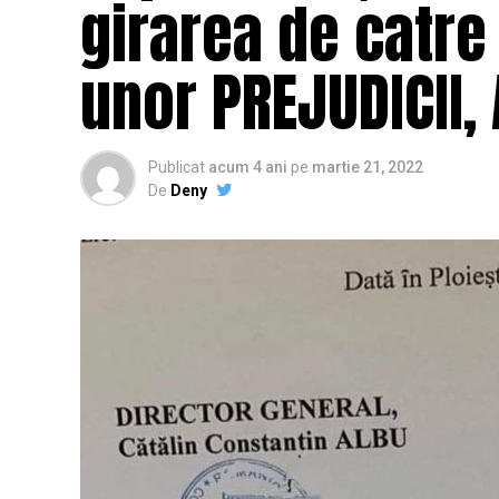
girarea de catre 
unor PREJUDICII,
Publicat
acum 4 ani
pe
martie 21, 2022
De
Deny