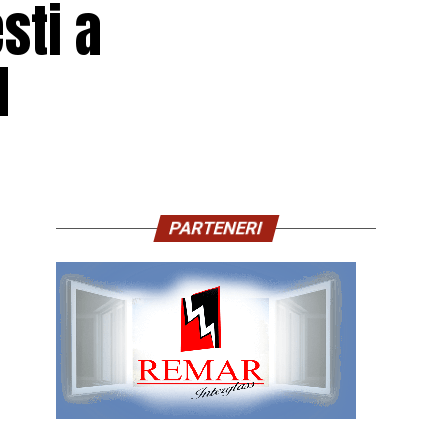
sti a
I
PARTENERI