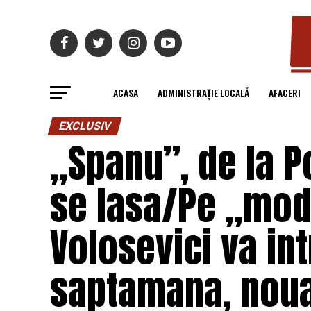
ACASA
ADMINISTRAȚIE LOCALĂ
AFACERI
EXCLUSIV
„Spanu”, de la Po
se lasa/Pe „mode
Volosevici va in
saptamana, noua