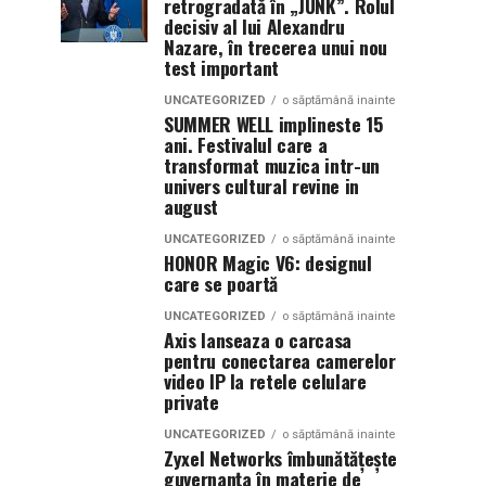
retrogradată în „JUNK”. Rolul
decisiv al lui Alexandru
Nazare, în trecerea unui nou
test important
UNCATEGORIZED
o săptămână inainte
SUMMER WELL implineste 15
ani. Festivalul care a
transformat muzica intr-un
univers cultural revine in
august
UNCATEGORIZED
o săptămână inainte
HONOR Magic V6: designul
care se poartă
UNCATEGORIZED
o săptămână inainte
Axis lanseaza o carcasa
pentru conectarea camerelor
video IP la retele celulare
private
UNCATEGORIZED
o săptămână inainte
Zyxel Networks îmbunătățește
guvernanța în materie de