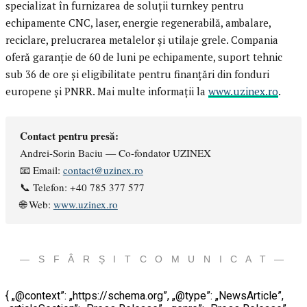
specializat în furnizarea de soluții turnkey pentru
echipamente CNC, laser, energie regenerabilă, ambalare,
reciclare, prelucrarea metalelor și utilaje grele. Compania
oferă garanție de 60 de luni pe echipamente, suport tehnic
sub 36 de ore și eligibilitate pentru finanțări din fonduri
europene și PNRR. Mai multe informații la
www.uzinex.ro
.
Contact pentru presă:
Andrei-Sorin Baciu — Co-fondator UZINEX
📧 Email:
contact@uzinex.ro
📞 Telefon: +40 785 377 577
🌐 Web:
www.uzinex.ro
— S F Â R Ș I T C O M U N I C A T —
{ „@context”: „https://schema.org”, „@type”: „NewsArticle”,