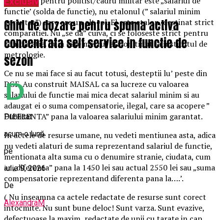
salarizare pentru politist/cadru militar este „salariul de
Exclusiv
functie’ (solda de functie), nu etalonul (” salariul minim
Ghid de dozare pentru spuma activa
garantat”) care are un alt rol. El este etalon, destinat strict
comparatiei. Nu „se da” cuiva, ci se foloseste strict pentru
concentrata self service in functie de
comparatie. Cum este metrul etalon tinut la institutul de
metrologie.
sezon
Ce nu se mai face si au facut totusi, desteptii lu’ peste din
DGF. Au construit MAISAL ca sa lucreze cu valoarea
salariului de functie mai mica decat salariul minim si au
adaugat ei o suma compensatorie, ilegal, care sa acopere ”
DIFERENTA” pana la valoarea salariului minim garantat.
Publicat
acum o lună
In actele de resurse umane, nu vedeti mentiunea asta, adica
nu vedeti alaturi de suma reprezentand salariul de functie,
pe
mentionata alta suma cu o denumire stranie, ciudata, cum
ar „diferenta” pana la 1450 lei sau actual 2550 lei sau „suma
iulie 9, 2026
compensatorie reprezentand diferenta pana la….’.
De
( Nu inseamna ca actele redactate de resurse sunt corect
AlexandraM
intocmite. Nu sunt bune deloc! Sunt varza. Sunt evazive,
defectuoase la maxim, redactate de unii cu tarate in cap