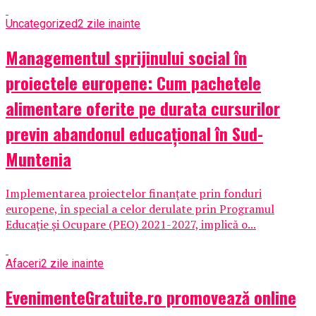
Uncategorized
2 zile inainte
Managementul sprijinului social în
proiectele europene: Cum pachetele
alimentare oferite pe durata cursurilor
previn abandonul educațional în Sud-
Muntenia
Implementarea proiectelor finanțate prin fonduri
europene, în special a celor derulate prin Programul
Educație și Ocupare (PEO) 2021-2027, implică o...
Afaceri
2 zile inainte
EvenimenteGratuite.ro promovează online