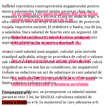
Salariul reprezinta contraprestatia angajatorului pentru
munca salariatului. Salariul minim garantat chiar daca
Tot ce trebuie sa stii inainte de Summer Well 2026. Ghidul
seamana ca denumire, e altceva. El are alt sediu in lege, o
complet pentru editia aniversara de 15 ani
alta cauza. El este un drept si un instrument de protectie
sociala. Impotriva saraciei. El stabileste o limita, cea de jos,
a salariului. Daca salariul de functie este un segment AB
Mașinile de spălat și uscătoarele bazate pe inteligență
perpendicular pe planul C, salariul minim garantat este
suprafata planului. Nu se poate cobori sub el.
artificială îți cunosc hainele mai bine decât tine
Atunci cand salariul unui angajat, calculat prin metoda
standard aplicabila, atinge in procedura de calcul o valoare
Cum ar fi dacă ceasul tău s-ar antrena alături de tine?
sub valoarea etalon a salariului minim, procedura de calcul
standard nu se va mai lua in considerare, iar angajatorul
trebuie sa redacteze un act de salarizare in care salariul de
functie ( solda de functie) este stabilit la o valoare egala cu
TAG investește 500.000 de euro în retail în 2026, pentru
limita minima (valoarea etalon).
modernizarea magazinelor și extinderea portofoliului
Pentru exemplificare, sa presupunem ca salariul minim
Comenteaza si tu
garantat este 5 lei, iar MAISAL calculeaza salariul de
functie de forma a+b. In momentul in care adunarea a+b
Leave a Reply