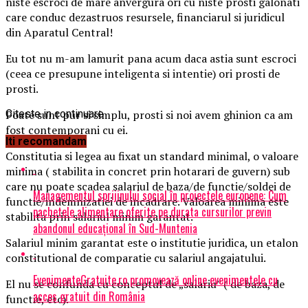
niste escroci de mare anvergura ori cu niste prosti galonati
care conduc dezastruos resursele, financiarul si juridicul
din Aparatul Central!
Eu tot nu m-am lamurit pana acum daca astia sunt escroci
(ceea ce presupune inteligenta si intentie) ori prosti de
prosti.
Poate sunt pur si simplu, prosti si noi avem ghinion ca am
Citeste in continuare
fost contemporani cu ei.
Iti recomandam
Constitutia si legea au fixat un standard minimal, o valoare
minima ( stabilita in concret prin hotarari de guvern) sub
care nu poate scadea salariul de baza/de functie/soldei de
Managementul sprijinului social în proiectele europene: Cum
functie/indemnizatiei de incadrare. Valoarea minima este
pachetele alimentare oferite pe durata cursurilor previn
stabilita prin salariul minim garantat.
abandonul educațional în Sud-Muntenia
Salariul minim garantat este o institutie juridica, un etalon
constitutional de comparatie cu salariul angajatului.
EvenimenteGratuite.ro promovează online evenimentele cu
El nu se confunda cu conceptul de „salariu” ( de baza, de
acces gratuit din România
functie, etc).