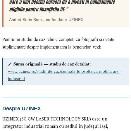
care a luat decizia corectă de a investi în echipamente
eligibile pentru finanțările UE.”
Andrei-Sorin Baciu
, co-fondator
UZINEX
Pentru un studiu de caz tehnic complet, cu fotografii și detalii
suplimentare despre implementarea la beneficiar, vezi:
Sursa originală — studiu de caz detaliat:
🔗
www.uzinex.ro/studii-de-caz/centrala-fotovoltaica-mobila-ars-
industrial
Despre UZINEX
UZINEX (SC GW LASER TECHNOLOGY SRL) este un
integrator industrial român cu sediul în județul Iași,