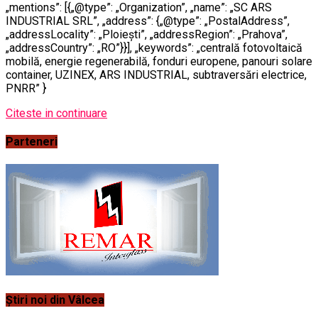
„mentions”: [{„@type”: „Organization”, „name”: „SC ARS
INDUSTRIAL SRL”, „address”: {„@type”: „PostalAddress”,
„addressLocality”: „Ploiești”, „addressRegion”: „Prahova”,
„addressCountry”: „RO”}}], „keywords”: „centrală fotovoltaică
mobilă, energie regenerabilă, fonduri europene, panouri solare
container, UZINEX, ARS INDUSTRIAL, subtraversări electrice,
PNRR” }
Citeste in continuare
Parteneri
Știri noi din Vâlcea