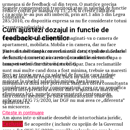
urmeaza si de feedback-ul din teren. O matrice precisa
Sumele compensatorii tranzitorii stau in salariul de functie
reduce costul pe masina cu 15-25% si creste calitatea
( ca acolo le-au pus alti imbecili, prin art.1 alin 5 din Legea
constanta.
285/2010, cu dispozitia expresa sa nu fie considerate totusi
” crestere salariala ).
Cum ajustezi dozajul in functie de
feedback-ul clientilor
Ca sa exemplific mai expresiv, imaginati-va o camera de
apartament, mobilata. Mobila e in camera, dar nu face
parte din substanta camerei si nu ii creste volumul. Salariul
Tine un tabel simplu cu reclamatii: data, tipul de murdarie
de functie ( camera) nu creste daca mut in el sumele
reclamat, doza setata in acea zi, conditiile meteo. Dupa o
compensatorii tranzitorii ( mobila).
luna vei vedea clar daca exista un tipar. Daca reclamatiile
sunt mai multe cand doza a fost minima, trebuie sa maresti
Deci pe teoria mea ( cu salariul de functie care trebuie
doza la murdaria respectiva. Daca nu sunt reclamatii,
majorat la nivelul salariului minim, fara luarea in
inseamna ca doza este potrivita. MaxCars ofera consultanta
considerare a sumelor compensatorii, ceea ce nu semnifica
pentru interpretarea acestor date si ajustarea matricei,
eliminarea lor), sumele compensatorii cresteau prin
fara costuri ascunse, pe baza masuratorilor reale din
aplicarea OUG 75/2020, iar DGF nu mai avea ce „diferenta”
spalatoria ta.
sa micsoreze.
Citeste in continuare
Am ajuns intr-o situatie deosebit de intortochiata juridic,
doar ca sa fie acoperite ( inclusiv cu sprijin de la Guvernul
Exclusiv