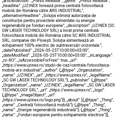
„articleSection”: „Press Release”, „genre”: „Press Release”,
„headline”: „UZINEX livrează prima centrală fotovoltaică
mobilă din România către ARS INDUSTRIAL”,
„alternativeHeadline”: „Soluția elimină autorizația de
construcție pentru proiectele alimentate cu energie
regenerabilă pe fonduri europene”, „description”: „UZINEX (SC
GW LASER TECHNOLOGY SRL) a livrat prima centrală
fotovoltaică mobilă din România către SC ARS INDUSTRIAL
SRL, companie din Ploiești. Soluția alimentează un
echipament 100% electric de subtraversări orizontale.”,
„datePublished”: „2026-05-25T10:00:00+03:00”,
„dateModified”: „2026-05-25T10:00:00+03:00”, „inLanguage”:
„ro-RO”, „isAccessibleForFree”: true, „url”:
„https://www.uzinex.ro/studii-de-caz/centrala-fotovoltaica-
mobila-ars-industrial”, „author”: {„@type”: „Organization”,
„name”: „UZINEX”, „url”: „https://www.uzinex.ro”, „legalName”:
„SC GW LASER TECHNOLOGY SRL”}, „publisher”: {„@type”:
„Organization”, „name”: „UZINEX”, „legalName”: „SC GW LASER
TECHNOLOGY SRL”, „url”: „https://www.uzinex.ro”, „logo”:
{„@type”: „ImageObject”, „url”:
„https://www.uzinex.ro/logo.png”}}, „about”: [{„@type”: „Thing”,
„name”: „Centrală fotovoltaică mobilă”}, {„@type”: „Thing”,
„name”: „Energie regenerabilă industrială”}, {„@type”: „Thing”,
„name”: „Fonduri europene pentru echipamente electrice”}],