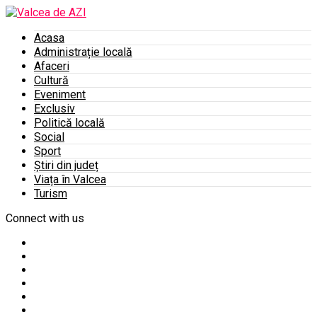
Acasa
Administrație locală
Afaceri
Cultură
Eveniment
Exclusiv
Politică locală
Social
Sport
Știri din județ
Viața în Valcea
Turism
Connect with us