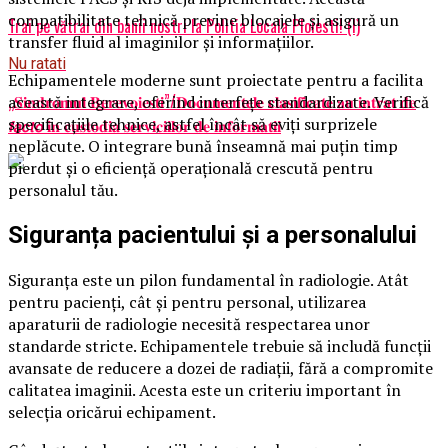
compatibilitate tehnică previne blocajele și asigură un
Trai pe vătrai din banii nostri la Politia Locala Ploiesti! (I)
transfer fluid al imaginilor și informațiilor.
Nu ratati
Echipamentele moderne sunt proiectate pentru a facilita
„𝐒𝐢𝐧𝐝𝐫𝐨𝐦𝐮𝐥 𝐁𝐞𝐫𝐞𝐯𝐨𝐢𝐞𝐬𝐭𝐢”/𝐃𝐨𝐜𝐮𝐦𝐞𝐧𝐭𝐞𝐥𝐞 𝐜𝐥𝐚𝐬𝐢𝐟𝐢𝐜𝐚𝐭𝐞 𝐚𝐮 𝐢𝐧𝐭𝐫𝐚𝐭 𝐝𝐞
această integrare, oferind interfețe standardizate. Verifică
specificațiile tehnice, astfel încât să eviți surprizele
𝙛𝙖𝙘𝙩𝙤 𝐢𝐧 𝐜𝐮𝐬𝐭𝐨𝐝𝐢𝐚 𝐬𝐞𝐫𝐯𝐢𝐜𝐢𝐢𝐥𝐨𝐫 𝐝𝐞 𝐢𝐧𝐟𝐨𝐫𝐦𝐚𝐭𝐢𝐢
neplăcute. O integrare bună înseamnă mai puțin timp
pierdut și o eficiență operațională crescută pentru
personalul tău.
Siguranța pacientului și a personalului
Siguranța este un pilon fundamental în radiologie. Atât
pentru pacienți, cât și pentru personal, utilizarea
aparaturii de radiologie necesită respectarea unor
standarde stricte. Echipamentele trebuie să includă funcții
avansate de reducere a dozei de radiații, fără a compromite
calitatea imaginii. Acesta este un criteriu important în
selecția oricărui echipament.