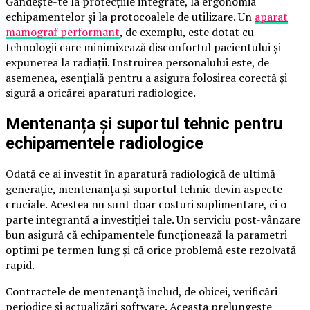
Gândește-te la protecțiile integrate, la ergonomia
echipamentelor și la protocoalele de utilizare. Un
aparat
mamograf performant
, de exemplu, este dotat cu
tehnologii care minimizează disconfortul pacientului și
expunerea la radiații. Instruirea personalului este, de
asemenea, esențială pentru a asigura folosirea corectă și
sigură a oricărei aparaturi radiologice.
Mentenanța și suportul tehnic pentru
echipamentele radiologice
Odată ce ai investit în aparatură radiologică de ultimă
generație, mentenanța și suportul tehnic devin aspecte
cruciale. Acestea nu sunt doar costuri suplimentare, ci o
parte integrantă a investiției tale. Un serviciu post-vânzare
bun asigură că echipamentele funcționează la parametri
optimi pe termen lung și că orice problemă este rezolvată
rapid.
Contractele de mentenanță includ, de obicei, verificări
periodice și actualizări software. Aceasta prelungește