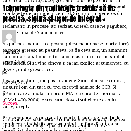
care a dat OUG 75/2020) greselile colosale pe care le-au
Tehnologia din radiologie trebuie să fie
facut niste incompetenti din DGF cu sprijinul unor momai
analfabete de la juridicul central. Si cu sprijin generos din
precisă, sigură și ușor de integrat
partea instantelor, asa cum deja toti care ati fost
reclamanti in procese, ati sesizat. Greseli care ne pagubesc,
luna de luna, de 5 ani incoace.
As putea sa admit ca e posibil ( desi ma indoiesc foarte tare)
ca poate gresesc eu pe undeva. Sa fie ceva mic, un amanunt
Publicat
care mi-a scapat mie in toti anii in astia in care am studiat
acum 2 luni
salarizarea. Si sa vina cineva si sa imi explice argumentat, cu
dovezi, unde gresesc eu.
pe
Insa pana atunci, imi pastrez ideile. Sunt, din cate cunosc,
mai 29, 2026
singurul om din tara cu trei exceptii admise de CCR. Si
primul care a anulat un ordin MAI cu caracter normativ
De
(OMAI 400/2004). Astea sunt dovezi suficiente ca stiu
Succes
carte, drept.
Prin comparatie, in aparatul central, sunt, pe functii de
Când vine vorba de dotarea unui cabinet medical, alegerea
conducere, indivizii care v-au mintit in fata, 5 ani, ca nu
aparaturii radiologice joacă un rol esențial. Nu este
beneficiati de salarizare la nivel maxim.