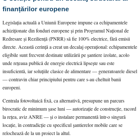
finanțărilor europene
Legislația actuală a Uniunii Europene impune ca echipamentele
achiziționate din fonduri europene și prin Programul Național de
Redresare și Reziliență (PNRR) să fie 100% electrice, fără emisii
directe. Această cerință a creat un decalaj operațional: echipamentele
eligibile sunt frecvent destinate utilizării pe șantiere izolate, acolo
unde rețeaua publică de energie electrică lipsește sau este
insuficientă, iar soluțiile clasice de alimentare — generatoarele diesel
— contravin chiar principiului pentru care s-au cheltuit banii
europeni.
Centrala fotovoltaică fixă, ca alternativă, presupune un parcurs
birocratic de minimum șase luni — autorizație de construcție, racord
la rețea, aviz ANRE — și o instalare permanentă într-o singură
locație, în contradicție cu specificul șantierelor mobile care se
relochează de la un proiect la altul.