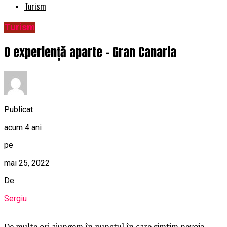
Turism
Turism
O experiență aparte – Gran Canaria
Publicat
acum 4 ani
pe
mai 25, 2022
De
Sergiu
De multe ori ajungem în punctul în care simțim nevoia