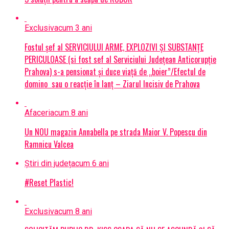
Exclusiv
acum 3 ani
Fostul șef al SERVICIULUI ARME, EXPLOZIVI ŞI SUBSTANŢE
PERICULOASE (si fost sef al Serviciului Judeţean Anticorupţie
Prahova) s-a pensionat și duce viață de „boier”/Efectul de
domino sau o reacție în lanț – Ziarul Incisiv de Prahova
Afaceri
acum 8 ani
Un NOU magazin Annabella pe strada Maior V. Popescu din
Ramnicu Valcea
Știri din județ
acum 6 ani
#Reset Plastic!
Exclusiv
acum 8 ani