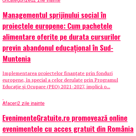
Uncategorized
2 zile inainte
Managementul sprijinului social în
proiectele europene: Cum pachetele
alimentare oferite pe durata cursurilor
previn abandonul educațional în Sud-
Muntenia
Implementarea proiectelor finanțate prin fonduri
europene, în special a celor derulate prin Programul
Educație și Ocupare (PEO) 2021-2027, implică o...
Afaceri
2 zile inainte
EvenimenteGratuite.ro promovează online
evenimentele cu acces gratuit din România