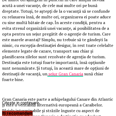
acută a unei vacanțe, de cele mai multe ori pe bună
dreptate. Totuși, te aștepți de la o vacanță să se confunde
cu relaxarea însă, de multe ori, organizarea ei poate aduce
cu sine multă bătaie de cap. În aceste condiții, pentru a
evita stresul organizării unei vacanțe, ai posibilitatea de a
opta pentru un sejur pregătit de o agenție de turism. Care
este marele avantaj? Simplu, nu trebuie să te gândești la
nimic, cu excepția destinației desigur, în rest toate celelalte
elemente legate de cazare, transport sau chiar și
planificarea zilelor sunt rezolvate de agenția de turism.
Destinația este totuși foarte importantă, însă opțiunile
sunt nenumărate. Și totuși, în această mare de opțiuni de
destinații de vacanță, un
sejur Gran Canaria
sună chiar
foarte bine.
Gran Canaria este parte a arhipelagului Canare din Atlantic
Citeste in continuare
și este o veritabilă alternativă europeană a Caraibelor.
Plajele interminabile și străzile înguste cu aspect de
Iti recomandam