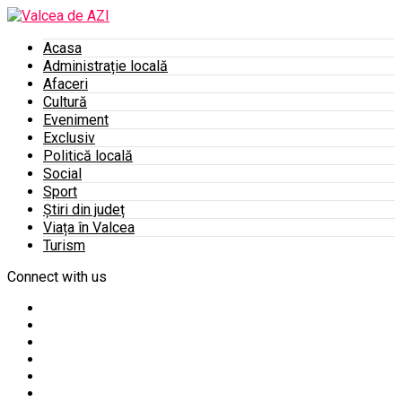
Acasa
Administrație locală
Afaceri
Cultură
Eveniment
Exclusiv
Politică locală
Social
Sport
Știri din județ
Viața în Valcea
Turism
Connect with us