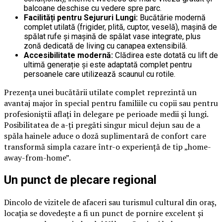
balcoane deschise cu vedere spre parc.
Facilități pentru Sejururi Lungi:
Bucătărie modernă
complet utilată (frigider, plită, cuptor, veselă), mașină de
spălat rufe și mașină de spălat vase integrate, plus
zonă dedicată de living cu canapea extensibilă.
Accesibilitate modernă:
Clădirea este dotată cu lift de
ultimă generație și este adaptată complet pentru
persoanele care utilizează scaunul cu rotile.
Prezența unei bucătării utilate complet reprezintă un
avantaj major în special pentru familiile cu copii sau pentru
profesioniștii aflați în delegare pe perioade medii și lungi.
Posibilitatea de a-ți pregăti singur micul dejun sau de a
spăla hainele aduce o doză suplimentară de confort care
transformă simpla cazare într-o experiență de tip „home-
away-from-home”.
Un punct de plecare regional
Dincolo de vizitele de afaceri sau turismul cultural din oraș,
locația se dovedește a fi un punct de pornire excelent și