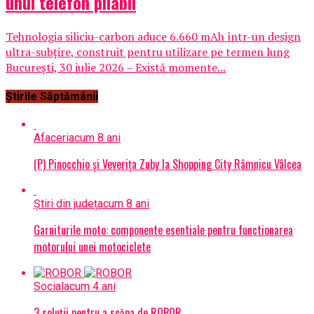
unui telefon pliabil
Tehnologia siliciu-carbon aduce 6.660 mAh într-un design
ultra-subțire, construit pentru utilizare pe termen lung
București, 30 iulie 2026 – Există momente...
Știrile Săptămânii
Afaceri
acum 8 ani
(P) Pinocchio și Veverița Zuby la Shopping City Râmnicu Vâlcea
Știri din județ
acum 8 ani
Garniturile moto: componente esentiale pentru functionarea
motorului unei motociclete
Social
acum 4 ani
3 soluții pentru a scăpa de ROBOR