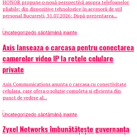
HONOR propune o nouă perspectivă asupra telefoanelor
pliabile: din dispozitive tehnologice în accesorii de stil
personal București, 31.07.2026: După prezentarea...
Uncategorized
o săptămână inainte
Axis lanseaza o carcasa pentru conectarea
camerelor video IP la retele celulare
private
Axis Communications anunta o carcasa cu conectivitate
celulara, care ofera o solutie completa si eficienta din
punct de vedere al...
Uncategorized
o săptămână inainte
Zyxel Networks îmbunătățește guvernanța