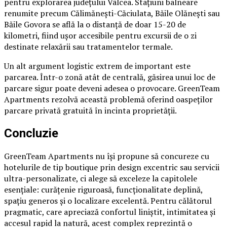
pentru explorarea județului Vâlcea. Stațiuni balneare
renumite precum Călimănești-Căciulata, Băile Olănești sau
Băile Govora se află la o distanță de doar 15-20 de
kilometri, fiind ușor accesibile pentru excursii de o zi
destinate relaxării sau tratamentelor termale.
Un alt argument logistic extrem de important este
parcarea. Într-o zonă atât de centrală, găsirea unui loc de
parcare sigur poate deveni adesea o provocare. GreenTeam
Apartments rezolvă această problemă oferind oaspeților
parcare privată gratuită în incinta proprietății.
Concluzie
GreenTeam Apartments nu își propune să concureze cu
hotelurile de tip boutique prin design excentric sau servicii
ultra-personalizate, ci alege să exceleze la capitolele
esențiale: curățenie riguroasă, funcționalitate deplină,
spațiu generos și o localizare excelentă. Pentru călătorul
pragmatic, care apreciază confortul liniștit, intimitatea și
accesul rapid la natură, acest complex reprezintă o