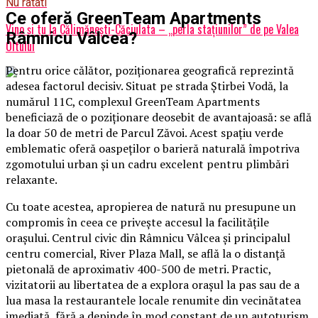
Nu ratati
Ce oferă GreenTeam Apartments
Vino şi tu la Călimăneşti-Căciulata – „perla staţiunilor” de pe Valea
Râmnicu Vâlcea?
Oltului
Pentru orice călător, poziționarea geografică reprezintă
adesea factorul decisiv. Situat pe strada Știrbei Vodă, la
numărul 11C, complexul GreenTeam Apartments
beneficiază de o poziționare deosebit de avantajoasă: se află
la doar 50 de metri de Parcul Zăvoi. Acest spațiu verde
emblematic oferă oaspeților o barieră naturală împotriva
zgomotului urban și un cadru excelent pentru plimbări
relaxante.
Cu toate acestea, apropierea de natură nu presupune un
compromis în ceea ce privește accesul la facilitățile
orașului. Centrul civic din Râmnicu Vâlcea și principalul
centru comercial, River Plaza Mall, se află la o distanță
pietonală de aproximativ 400-500 de metri. Practic,
vizitatorii au libertatea de a explora orașul la pas sau de a
lua masa la restaurantele locale renumite din vecinătatea
imediată, fără a depinde în mod constant de un autoturism