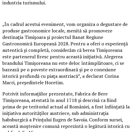
industria turismului.
„În cadrul acestui eveniment, vom organiza o degustare de
produse gastronomice locale, menită să promoveze
destinația Timișoara și proiectul Banat Regiune
Gastronomică Europeană 2028. Pentru a oferi o experiență
autentică și completă, considerăm că berea Timișoreana
este partenerul firesc pentru această inițiativă. Alegerea
brandului Timișoreana nu este deloc întâmplătoare, ci se
bazează pe o poveste extraordinară și pe o conexiune
istorică profundă cu piața austriacă”, a declarat Corina
Macri, președintele Horetim.
Potrivit informațiilor prezentate, Fabrica de Bere
Timișoreana, atestată în anul 1718 și descrisă ca fiind
prima de pe teritoriul actual al României, a fost înființată la
inițiativa autorităților austriece, sub administrația
habsburgică a Prințului Eugen de Savoia. Conform sursei,
această moștenire comună reprezintă o legătură istorică cu