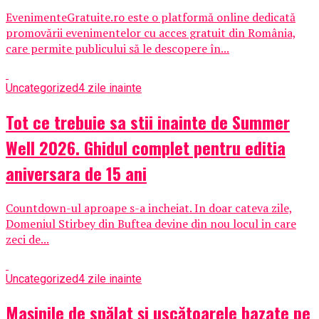
EvenimenteGratuite.ro este o platformă online dedicată
promovării evenimentelor cu acces gratuit din România,
care permite publicului să le descopere în...
Uncategorized
4 zile inainte
Tot ce trebuie sa stii inainte de Summer
Well 2026. Ghidul complet pentru editia
aniversara de 15 ani
Countdown-ul aproape s-a incheiat. In doar cateva zile,
Domeniul Stirbey din Buftea devine din nou locul in care
zeci de...
Uncategorized
4 zile inainte
Mașinile de spălat și uscătoarele bazate pe