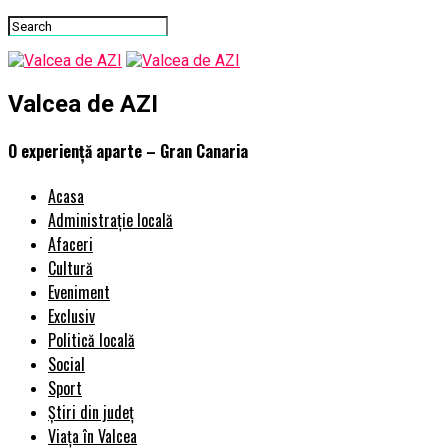
Valcea de AZI
O experiență aparte – Gran Canaria
Acasa
Administrație locală
Afaceri
Cultură
Eveniment
Exclusiv
Politică locală
Social
Sport
Știri din județ
Viața în Valcea