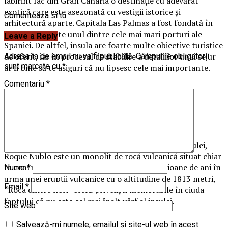
labirint fac din Gran Canaria o destinație cu adevărat
exotică care este asezonată cu vestigii istorice și
Comenteaza si tu
arhitectură aparte. Capitala Las Palmas a fost fondată în
anul 1478 și este unul dintre cele mai mari porturi ale
Leave a Reply
Spaniei. De altfel, insula are foarte multe obiective turistice
de oferit, iar în procesul de stabilire a detaliilor unui sejur
Adresa ta de email nu va fi publicată.
Câmpurile obligatorii
sunt marcate cu
*
ar fi bine să te asiguri că nu lipsesc cele mai importante
.
Comentariu
*
Roca dintre nori
Cel mai important punct de atracție turistică al insulei,
Roque Nublo este un monolit de rocă vulcanică situat chiar
în centrul insulei. Format în urmă cu 4,5 milioane de ani în
Nume
*
urma unei erupții vulcanice cu o altitudine de 1813 metri,
Email
*
“Roca dintre nori” oferă priveliști memorabile în ciuda
faptului că nu este cel mai înalt vârf al insulei
.
Site web
Salvează-mi numele, emailul și site-ul web în acest