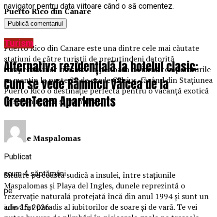
navigator pentru data viitoare când o să comentez.
Puerto Rico din Canare
Turism
Puerto Rico din Canare este una dintre cele mai căutate
stațiuni de către turiștii de pretutindeni datorită
Alternativa rezidențială la hotelul clasic:
temperaturilor ridicate. În perioada de iarnă temperaturile
se mențin la peste 20 de grade Celsius, făcând din Stațiunea
Cum se vede Râmnicu Vâlcea de la
Puerto Rico o destinație perfectă pentru o vacanță exotică
GreenTeam Apartments
în sezonul rece și nu numai
.
Dunele Maspalomas
Publicat
acum 4 săptămâni
Situate pe coasta sudică a insulei, între stațiunile
Maspalomas și Playa del Ingles, dunele reprezintă o
pe
rezervație naturală protejată încă din anul 1994 și sunt un
adevărat paradis al iubitorilor de soare și de vară. Te vei
iulie 15, 2026