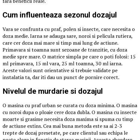
fara beneficii reale.
Cum influenteaza sezonul dozajul
Vara se confrunta cu praf, polen si insecte, care necesita o
doza medie. Iarna se adauga sare, noroi si pelicula rutiera,
care cer doza mai mare si timp mai lung de actiune.
Primavara si toamna sunt sezoane de tranzitie, cu doza
medie spre mare. O matrice simpla pe care o poti folosi: 15
ml primavara, 15 ml vara, 25 ml toamna, 30 ml iarna.
Aceste valori sunt orientative si trebuie validate pe
instalatia ta, dar iti dau un punct de pornire corect.
Nivelul de murdarie si dozajul
O masina cu praf urban se curata cu doza minima. O masina
cu noroi dupa o ploaie cere doza dubla. O masina cu insecte
moarte si grasime necesita doza maxima si spuma cu timp
de actiune extins. Cea mai buna metoda este sa ai 2-3
trepte de dozaj presetate, pe care clientul sau echipa le
poate alege in functie de starea masinii. Aceasta abordare