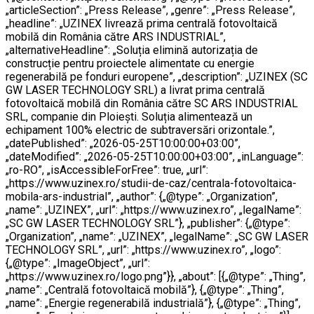
„articleSection”: „Press Release”, „genre”: „Press Release”,
„headline”: „UZINEX livrează prima centrală fotovoltaică
mobilă din România către ARS INDUSTRIAL”,
„alternativeHeadline”: „Soluția elimină autorizația de
construcție pentru proiectele alimentate cu energie
regenerabilă pe fonduri europene”, „description”: „UZINEX (SC
GW LASER TECHNOLOGY SRL) a livrat prima centrală
fotovoltaică mobilă din România către SC ARS INDUSTRIAL
SRL, companie din Ploiești. Soluția alimentează un
echipament 100% electric de subtraversări orizontale.”,
„datePublished”: „2026-05-25T10:00:00+03:00”,
„dateModified”: „2026-05-25T10:00:00+03:00”, „inLanguage”:
„ro-RO”, „isAccessibleForFree”: true, „url”:
„https://www.uzinex.ro/studii-de-caz/centrala-fotovoltaica-
mobila-ars-industrial”, „author”: {„@type”: „Organization”,
„name”: „UZINEX”, „url”: „https://www.uzinex.ro”, „legalName”:
„SC GW LASER TECHNOLOGY SRL”}, „publisher”: {„@type”:
„Organization”, „name”: „UZINEX”, „legalName”: „SC GW LASER
TECHNOLOGY SRL”, „url”: „https://www.uzinex.ro”, „logo”:
{„@type”: „ImageObject”, „url”:
„https://www.uzinex.ro/logo.png”}}, „about”: [{„@type”: „Thing”,
„name”: „Centrală fotovoltaică mobilă”}, {„@type”: „Thing”,
„name”: „Energie regenerabilă industrială”}, {„@type”: „Thing”,