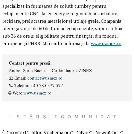
specializat în furnizarea de soluții turnkey pentru
echipamente CNC, laser, energie regenerabilă, ambalare,
reciclare, prelucrarea metalelor și utilaje grele. Compania
oferă garanție de 60 de luni pe echipamente, suport tehnic
sub 36 de ore și eligibilitate pentru finanțări din fonduri
europene și PNRR. Mai multe informații la
www.uzinex.ro
.
Contact pentru presă:
Andrei-Sorin Baciu — Co-fondator UZINEX
📧 Email:
contact@uzinex.ro
📞 Telefon: +40 785 377 577
🌐 Web:
www.uzinex.ro
— S F Â R Ș I T C O M U N I C A T —
{ „@context”: „https://schema.org”, „@type”: „NewsArticle”,