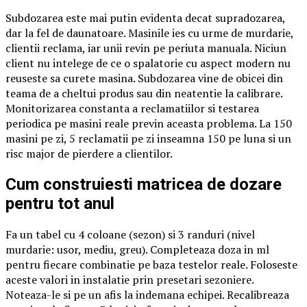
Subdozarea este mai putin evidenta decat supradozarea,
dar la fel de daunatoare. Masinile ies cu urme de murdarie,
clientii reclama, iar unii revin pe periuta manuala. Niciun
client nu intelege de ce o spalatorie cu aspect modern nu
reuseste sa curete masina. Subdozarea vine de obicei din
teama de a cheltui produs sau din neatentie la calibrare.
Monitorizarea constanta a reclamatiilor si testarea
periodica pe masini reale previn aceasta problema. La 150
masini pe zi, 5 reclamatii pe zi inseamna 150 pe luna si un
risc major de pierdere a clientilor.
Cum construiesti matricea de dozare
pentru tot anul
Fa un tabel cu 4 coloane (sezon) si 3 randuri (nivel
murdarie: usor, mediu, greu). Completeaza doza in ml
pentru fiecare combinatie pe baza testelor reale. Foloseste
aceste valori in instalatie prin presetari sezoniere.
Noteaza-le si pe un afis la indemana echipei. Recalibreaza