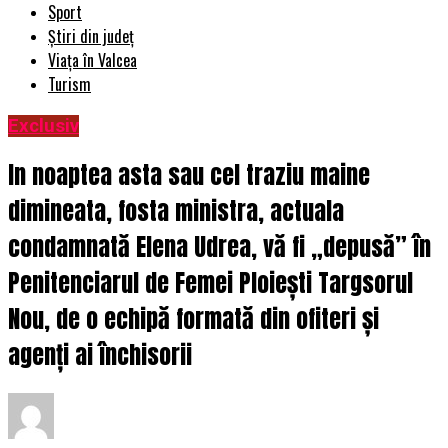
Sport
Știri din județ
Viața în Valcea
Turism
Exclusiv
In noaptea asta sau cel traziu maine
dimineata, fosta ministra, actuala
condamnată Elena Udrea, vă fi „depusă” în
Penitenciarul de Femei Ploiești Targsorul
Nou, de o echipă formată din ofiteri și
agenți ai închisorii