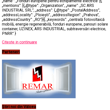
„name”: „Fonduri europene pentru echipamente electrice”}],
„mentions”: [{„@type”: „Organization”, „name”: „SC ARS
INDUSTRIAL SRL”, „address”: {„@type”: „PostalAddress”,
„addressLocality”: „Ploiești”, „addressRegion”: „Prahova”,
„addressCountry”: „RO”}}], „keywords”: „centrală fotovoltaică
mobilă, energie regenerabilă, fonduri europene, panouri solare
container, UZINEX, ARS INDUSTRIAL, subtraversări electrice,
PNRR” }
Citeste in continuare
Parteneri
Știri noi din Vâlcea