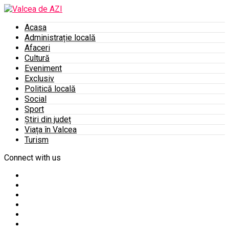
Acasa
Administrație locală
Afaceri
Cultură
Eveniment
Exclusiv
Politică locală
Social
Sport
Știri din județ
Viața în Valcea
Turism
Connect with us