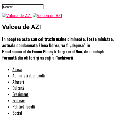
Valcea de AZI
In noaptea asta sau cel traziu maine dimineata, fosta ministra,
actuala condamnată Elena Udrea, vă fi „depusă” în
Penitenciarul de Femei Ploiești Targsorul Nou, de o echipă
formată din ofiteri și agenți ai închisorii
Acasa
Administrație locală
Afaceri
Cultură
Eveniment
Exclusiv
Politică locală
Social