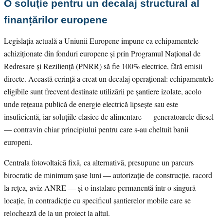
O soluție pentru un decalaj structural al
finanțărilor europene
Legislația actuală a Uniunii Europene impune ca echipamentele
achiziționate din fonduri europene și prin Programul Național de
Redresare și Reziliență (PNRR) să fie 100% electrice, fără emisii
directe. Această cerință a creat un decalaj operațional: echipamentele
eligibile sunt frecvent destinate utilizării pe șantiere izolate, acolo
unde rețeaua publică de energie electrică lipsește sau este
insuficientă, iar soluțiile clasice de alimentare — generatoarele diesel
— contravin chiar principiului pentru care s-au cheltuit banii
europeni.
Centrala fotovoltaică fixă, ca alternativă, presupune un parcurs
birocratic de minimum șase luni — autorizație de construcție, racord
la rețea, aviz ANRE — și o instalare permanentă într-o singură
locație, în contradicție cu specificul șantierelor mobile care se
relochează de la un proiect la altul.