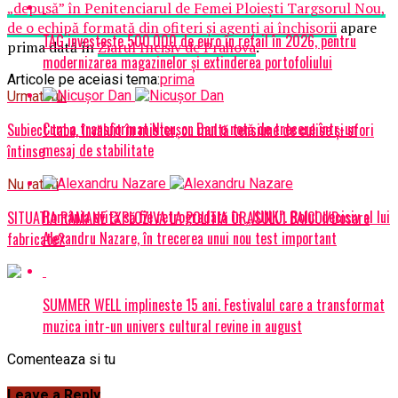
„depusă” în Penitenciarul de Femei Ploiești Targsorul Nou,
de o echipă formată din ofiteri și agenți ai închisorii
apare
TAG investește 500.000 de euro în retail în 2026, pentru
prima dată în
Ziarul Incisiv de Prahova
.
modernizarea magazinelor și extinderea portofoliului
Articole pe aceiasi tema:
prima
Urmatorul
Cum a transformat Nicușor Dan o notă de trecere într-un
Subiect tabu, învăluit în mister, cu multă tensiune de culise și sfori
mesaj de stabilitate
întinse
Nu ratati
România evită să fie retrogradată în „JUNK”. Rolul decisiv al lui
SITUATIA RAMANE EXPLOZIVA LA POLITIA ORASULUI BAICOI/Dosare
Alexandru Nazare, în trecerea unui nou test important
fabricate?
SUMMER WELL implineste 15 ani. Festivalul care a transformat
muzica intr-un univers cultural revine in august
Comenteaza si tu
Leave a Reply