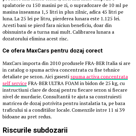
spalatorie cu 150 masini pe zi, o supradozare de 10 ml pe
masina inseamna 1,5 litri in plus zilnic, adica 45 litri pe
luna. La 25 lei pe litru, pierderea lunara este 1.125 lei.
Acesti bani se pierd fara niciun beneficiu, doar din
obisnuinta de a turna mai mult. Calibrarea lunara a
dozatorului elimina acest risc.
Ce ofera MaxCars pentru dozaj corect
MaxCars importa din 2010 produsele FRA-BER Italia si are
in catalog o spuma activa concentrata cu fise tehnice
detaliate pe sezon. Aici gasesti
spuma activa concentrata
self service
FRA-BER ULTRA FOAM in bidon de 25 kg, cu
instructiuni clare de dozaj pentru fiecare sezon si fiecare
nivel de murdarie. Consultantii te ajuta sa construiesti
matricea de dozaj potrivita pentru instalatia ta, pe baza
traficului si a conditiilor locale. Comenzile intre 11 si 39
bidoane au pret redus.
Riscurile subdozarii