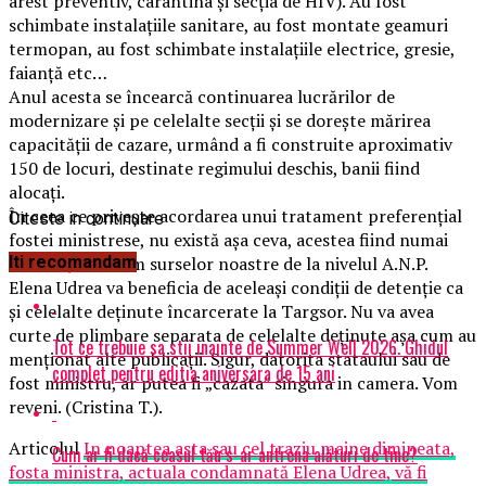
arest preventiv, carantina și secția de HIV). Au fost
schimbate instalațiile sanitare, au fost montate geamuri
termopan, au fost schimbate instalațiile electrice, gresie,
faianță etc…
Anul acesta se încearcă continuarea lucrărilor de
modernizare și pe celelalte secții și se dorește mărirea
capacității de cazare, urmând a fi construite aproximativ
150 de locuri, destinate regimului deschis, banii fiind
alocați.
În ceea ce privește acordarea unui tratament preferențial
Citeste in continuare
fostei ministrese, nu există așa ceva, acestea fiind numai
zvonuri, conform surselor noastre de la nivelul A.N.P.
Iti recomandam
Elena Udrea va beneficia de aceleași condiții de detenție ca
și celelalte deținute încarcerate la Targsor. Nu va avea
curte de plimbare separata de celelalte deținute așa cum au
Tot ce trebuie sa stii inainte de Summer Well 2026. Ghidul
menționat alte publicații. Sigur, datorita stataului sau de
complet pentru editia aniversara de 15 ani
fost ministru, ar putea fi „cazata” singura in camera. Vom
reveni. (Cristina T.).
Articolul
In noaptea asta sau cel traziu maine dimineata,
Cum ar fi dacă ceasul tău s-ar antrena alături de tine?
fosta ministra, actuala condamnată Elena Udrea, vă fi