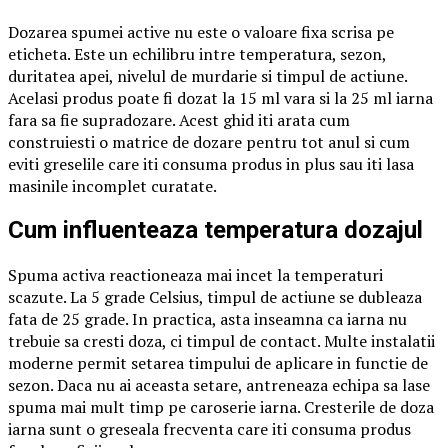
Dozarea spumei active nu este o valoare fixa scrisa pe
eticheta. Este un echilibru intre temperatura, sezon,
duritatea apei, nivelul de murdarie si timpul de actiune.
Acelasi produs poate fi dozat la 15 ml vara si la 25 ml iarna
fara sa fie supradozare. Acest ghid iti arata cum
construiesti o matrice de dozare pentru tot anul si cum
eviti greselile care iti consuma produs in plus sau iti lasa
masinile incomplet curatate.
Cum influenteaza temperatura dozajul
Spuma activa reactioneaza mai incet la temperaturi
scazute. La 5 grade Celsius, timpul de actiune se dubleaza
fata de 25 grade. In practica, asta inseamna ca iarna nu
trebuie sa cresti doza, ci timpul de contact. Multe instalatii
moderne permit setarea timpului de aplicare in functie de
sezon. Daca nu ai aceasta setare, antreneaza echipa sa lase
spuma mai mult timp pe caroserie iarna. Cresterile de doza
iarna sunt o greseala frecventa care iti consuma produs