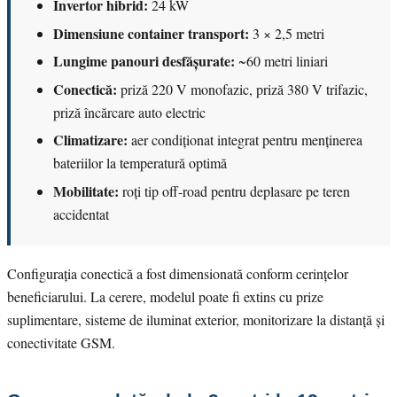
Invertor hibrid:
24 kW
Dimensiune container transport:
3 × 2,5 metri
Lungime panouri desfășurate:
~60 metri liniari
Conectică:
priză 220 V monofazic, priză 380 V trifazic,
priză încărcare auto electric
Climatizare:
aer condiționat integrat pentru menținerea
bateriilor la temperatură optimă
Mobilitate:
roți tip off-road pentru deplasare pe teren
accidentat
Configurația conectică a fost dimensionată conform cerințelor
beneficiarului. La cerere, modelul poate fi extins cu prize
suplimentare, sisteme de iluminat exterior, monitorizare la distanță și
conectivitate GSM.