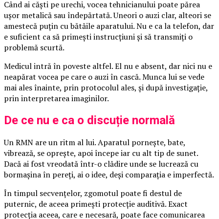
Când ai căști pe urechi, vocea tehnicianului poate părea
ușor metalică sau îndepărtată. Uneori o auzi clar, alteori se
amestecă puțin cu bătăile aparatului. Nu e ca la telefon, dar
e suficient ca să primești instrucțiuni și să transmiți o
problemă scurtă.
Medicul intră în poveste altfel. El nu e absent, dar nici nu e
neapărat vocea pe care o auzi în cască. Munca lui se vede
mai ales înainte, prin protocolul ales, și după investigație,
prin interpretarea imaginilor.
De ce nu e ca o discuție normală
Un RMN are un ritm al lui. Aparatul pornește, bate,
vibrează, se oprește, apoi începe iar cu alt tip de sunet.
Dacă ai fost vreodată într-o clădire unde se lucrează cu
bormașina în pereți, ai o idee, deși comparația e imperfectă.
În timpul secvențelor, zgomotul poate fi destul de
puternic, de aceea primești protecție auditivă. Exact
protecția aceea, care e necesară, poate face comunicarea