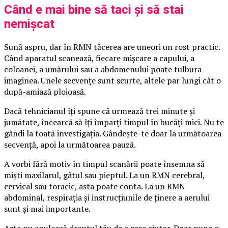
Când e mai bine să taci și să stai
nemișcat
Sună aspru, dar în RMN tăcerea are uneori un rost practic.
Când aparatul scanează, fiecare mișcare a capului, a
coloanei, a umărului sau a abdomenului poate tulbura
imaginea. Unele secvențe sunt scurte, altele par lungi cât o
după-amiază ploioasă.
Dacă tehnicianul îți spune că urmează trei minute și
jumătate, încearcă să îți împarți timpul în bucăți mici. Nu te
gândi la toată investigația. Gândește-te doar la următoarea
secvență, apoi la următoarea pauză.
A vorbi fără motiv în timpul scanării poate însemna să
miști maxilarul, gâtul sau pieptul. La un RMN cerebral,
cervical sau toracic, asta poate conta. La un RMN
abdominal, respirația și instrucțiunile de ținere a aerului
sunt și mai importante.
Asta nu anulează dreptul tău de a cere ajutor. Doar pune o