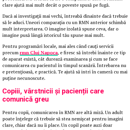
clare ajută mai mult decât o poveste spusă pe fugă.
Dacă ai investigații mai vechi, întreabă dinainte dacă trebuie
să le aduci. Uneori comparația cu un RMN anterior schimbă
mult interpretarea. O imagine izolată spune ceva, dar o
imagine pusă lângă istoricul tău spune mai mult.
Pentru programări locale, mai ales când cauți servicii
precum
rmn Cluj Napoca
, e firesc să întrebi înainte ce tip
de aparat există, cât durează examinarea și cum se face
comunicarea cu pacientul în timpul scanării. Întrebarea nu
e pretențioasă, e practică. Te ajută să intri în cameră cu mai
puține necunoscute.
Copiii, vârstnicii și pacienții care
comunică greu
Pentru copii, comunicarea în RMN are altă miză. Un adult
poate înțelege că trebuie să stea nemișcat pentru imagini
clare, chiar dacă nu îi place. Un copil poate auzi doar