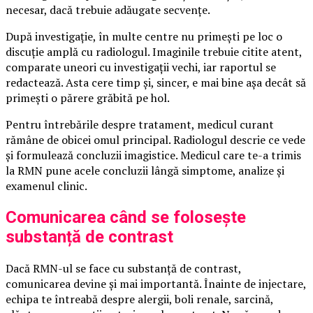
necesar, dacă trebuie adăugate secvențe.
După investigație, în multe centre nu primești pe loc o
discuție amplă cu radiologul. Imaginile trebuie citite atent,
comparate uneori cu investigații vechi, iar raportul se
redactează. Asta cere timp și, sincer, e mai bine așa decât să
primești o părere grăbită pe hol.
Pentru întrebările despre tratament, medicul curant
rămâne de obicei omul principal. Radiologul descrie ce vede
și formulează concluzii imagistice. Medicul care te-a trimis
la RMN pune acele concluzii lângă simptome, analize și
examenul clinic.
Comunicarea când se folosește
substanță de contrast
Dacă RMN-ul se face cu substanță de contrast,
comunicarea devine și mai importantă. Înainte de injectare,
echipa te întreabă despre alergii, boli renale, sarcină,