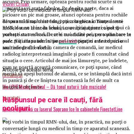
ascunzi. Prin urmare, opteaza pentru rochii scurte si cu
Viorel Crisan
siguranta vei arata fabulos. Pe de alta parte, daca ai
picioare un pic mai groase, atunci opteaza pentru rochiile
Răspunsul simplu este da, poți comunica în timpul unui
de vara midi sau chiar lungi pana la glezna. Toate aceste
RMN, dar nu chiar în felul în care îți imaginezi când spui că
modele sunt la moda acum, iar avantajul este ca pot fi
vorbești cu medicul. De cele mai multe ori, persoana care te
purtate atat cu tocuri cat si cu adidasi pentru o plimbare in
aude și îți răspunde în timpul investigației este tehnicianul
parc. Nu uita sa intri si pe
new girl
pentru a descoperi o
sau radiograful aflat în camera de comandă, iar medicul
multime de alte rochii.
radiolog interpretează imaginile și poate fi consultat când
situația o cere. Articolul de mai jos lămurește, pe îndelete,
cum se poartă această comunicare, ce poți spune, când
Articole pe aceiasi tema:
merită să apeși butonul de alarmă, ce se întâmplă dacă intri
Urmatorul
în panică și de ce liniștea ta contează la fel de mult ca
We LOVE Music Festival – Dă tonul naturii tale muzicale!
imaginile obținute.
Nu ratati
Răspunsul pe care îl cauți, fără
ocolișuri
Epilare definitivă cu laserul Soprano Ice în cabinetele FinestetLine
Poți vorbi în timpul RMN-ului, dar, în practică, nu porți o
conversație lungă cu medicul în timp ce aparatul scanează.