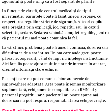
zgomotul și poate simți că a fost separat de părinte.
În funcție de vârstă, de centrul medical și de tipul
investigației, părintele poate fi lăsat uneori aproape, cu
respectarea regulilor stricte de siguranță. Alteori copilul
este pregătit prin explicații, joc, repetiții sau, în cazuri
selectate, sedare. Sedarea schimbă complet regulile, pentru
că pacientul nu mai poate comunica la fel.
La vârstnici, problema poate fi auzul, confuzia, durerea sau
dificultatea de a sta întins. Un om care aude greu poate
părea necooperant, când de fapt nu înțelege instrucțiunile.
Aici familia poate ajuta mult înainte de intrarea în aparat,
oferind informații clare echipei.
Pacienții care nu pot comunica bine au nevoie de
supraveghere adaptată. Asta poate însemna monitorizare
suplimentară, echipamente compatibile cu RMN-ul și
personal pregătit. Când pacientul nu poate spune mă
doare sau nu pot respira, responsabilitatea echipei crește.