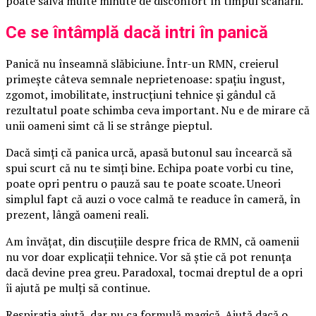
poate salva multe minute de disconfort în timpul scanării.
Ce se întâmplă dacă intri în panică
Panică nu înseamnă slăbiciune. Într-un RMN, creierul
primește câteva semnale neprietenoase: spațiu îngust,
zgomot, imobilitate, instrucțiuni tehnice și gândul că
rezultatul poate schimba ceva important. Nu e de mirare că
unii oameni simt că li se strânge pieptul.
Dacă simți că panica urcă, apasă butonul sau încearcă să
spui scurt că nu te simți bine. Echipa poate vorbi cu tine,
poate opri pentru o pauză sau te poate scoate. Uneori
simplul fapt că auzi o voce calmă te readuce în cameră, în
prezent, lângă oameni reali.
Am învățat, din discuțiile despre frica de RMN, că oamenii
nu vor doar explicații tehnice. Vor să știe că pot renunța
dacă devine prea greu. Paradoxal, tocmai dreptul de a opri
îi ajută pe mulți să continue.
Respirația ajută, dar nu ca formulă magică. Ajută dacă o