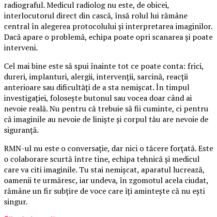
radiograful. Medicul radiolog nu este, de obicei,
interlocutorul direct din cască, însă rolul lui rămâne
central în alegerea protocolului și interpretarea imaginilor.
Dacă apare o problemă, echipa poate opri scanarea și poate
interveni.
Cel mai bine este să spui înainte tot ce poate conta: frici,
dureri, implanturi, alergii, intervenții, sarcină, reacții
anterioare sau dificultăți de a sta nemișcat. În timpul
investigației, folosește butonul sau vocea doar când ai
nevoie reală. Nu pentru că trebuie să fii cuminte, ci pentru
că imaginile au nevoie de liniște și corpul tău are nevoie de
siguranță.
RMN-ul nu este o conversație, dar nici o tăcere forțată. Este
o colaborare scurtă între tine, echipa tehnică și medicul
care va citi imaginile. Tu stai nemișcat, aparatul lucrează,
oamenii te urmăresc, iar undeva, în zgomotul acela ciudat,
rămâne un fir subțire de voce care îți amintește că nu ești
singur.