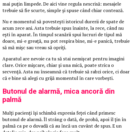
mai puțin limpede. De aici vine regula nescrisă: mesajele
trebuie să fie scurte, simple și spuse când chiar contează.
Nu e momentul să povestești istoricul durerii de spate de
acum zece ani. Asta trebuie spus înainte, la rece, când nu
ești în aparat. În timpul scanării spui lucruri de tipul mă
doare, mi-e greață, nu pot respira bine, mi-e panică, trebuie
să mă mișc sau vreau să opriți.
Aparatul are nevoie ca tu să stai nemișcat pentru imagini
clare. Orice mișcare, chiar și una mică, poate strica o
secvență. Asta nu înseamnă că trebuie să rabzi orice, ci doar
că e bine să alegi cu grijă momentul în care vorbești.
Butonul de alarmă, mica ancoră din
palmă
Mulți pacienți își schimbă expresia feței când primesc
butonul de alarmă. Îl strâng o dată, de probă, apoi îl țin în
palmă ca pe o dovadă că au încă un cuvânt de spus. E un