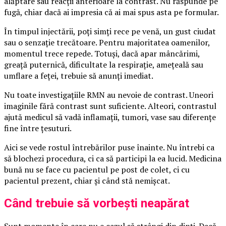
alăptare sau reacții anterioare la contrast. Nu răspunde pe
fugă, chiar dacă ai impresia că ai mai spus asta pe formular.
În timpul injectării, poți simți rece pe venă, un gust ciudat
sau o senzație trecătoare. Pentru majoritatea oamenilor,
momentul trece repede. Totuși, dacă apar mâncărimi,
greață puternică, dificultate la respirație, amețeală sau
umflare a feței, trebuie să anunți imediat.
Nu toate investigațiile RMN au nevoie de contrast. Uneori
imaginile fără contrast sunt suficiente. Alteori, contrastul
ajută medicul să vadă inflamații, tumori, vase sau diferențe
fine între țesuturi.
Aici se vede rostul întrebărilor puse înainte. Nu întrebi ca
să blochezi procedura, ci ca să participi la ea lucid. Medicina
bună nu se face cu pacientul pe post de colet, ci cu
pacientul prezent, chiar și când stă nemișcat.
Când trebuie să vorbești neapărat
Sunt momente în care nu e cazul să strângi din dinți. Dacă