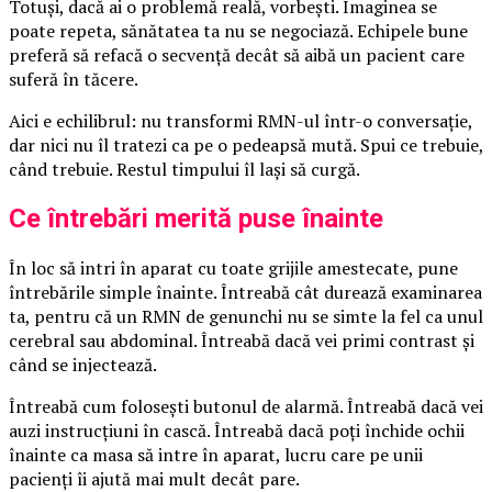
Totuși, dacă ai o problemă reală, vorbești. Imaginea se
poate repeta, sănătatea ta nu se negociază. Echipele bune
preferă să refacă o secvență decât să aibă un pacient care
suferă în tăcere.
Aici e echilibrul: nu transformi RMN-ul într-o conversație,
dar nici nu îl tratezi ca pe o pedeapsă mută. Spui ce trebuie,
când trebuie. Restul timpului îl lași să curgă.
Ce întrebări merită puse înainte
În loc să intri în aparat cu toate grijile amestecate, pune
întrebările simple înainte. Întreabă cât durează examinarea
ta, pentru că un RMN de genunchi nu se simte la fel ca unul
cerebral sau abdominal. Întreabă dacă vei primi contrast și
când se injectează.
Întreabă cum folosești butonul de alarmă. Întreabă dacă vei
auzi instrucțiuni în cască. Întreabă dacă poți închide ochii
înainte ca masa să intre în aparat, lucru care pe unii
pacienți îi ajută mai mult decât pare.