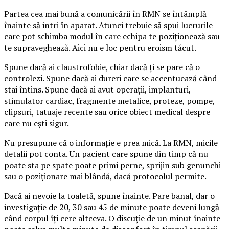
Partea cea mai bună a comunicării în RMN se întâmplă
înainte să intri în aparat. Atunci trebuie să spui lucrurile
care pot schimba modul în care echipa te poziționează sau
te supraveghează. Aici nu e loc pentru eroism tăcut.
Spune dacă ai claustrofobie, chiar dacă ți se pare că o
controlezi. Spune dacă ai dureri care se accentuează când
stai întins. Spune dacă ai avut operații, implanturi,
stimulator cardiac, fragmente metalice, proteze, pompe,
clipsuri, tatuaje recente sau orice obiect medical despre
care nu ești sigur.
Nu presupune că o informație e prea mică. La RMN, micile
detalii pot conta. Un pacient care spune din timp că nu
poate sta pe spate poate primi perne, sprijin sub genunchi
sau o poziționare mai blândă, dacă protocolul permite.
Dacă ai nevoie la toaletă, spune înainte. Pare banal, dar o
investigație de 20, 30 sau 45 de minute poate deveni lungă
când corpul îți cere altceva. O discuție de un minut înainte