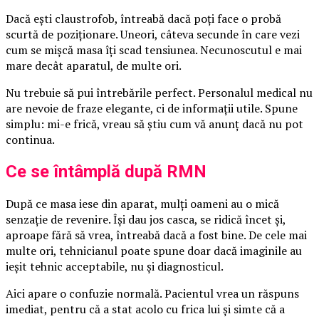
Dacă ești claustrofob, întreabă dacă poți face o probă
scurtă de poziționare. Uneori, câteva secunde în care vezi
cum se mișcă masa îți scad tensiunea. Necunoscutul e mai
mare decât aparatul, de multe ori.
Nu trebuie să pui întrebările perfect. Personalul medical nu
are nevoie de fraze elegante, ci de informații utile. Spune
simplu: mi-e frică, vreau să știu cum vă anunț dacă nu pot
continua.
Ce se întâmplă după RMN
După ce masa iese din aparat, mulți oameni au o mică
senzație de revenire. Își dau jos casca, se ridică încet și,
aproape fără să vrea, întreabă dacă a fost bine. De cele mai
multe ori, tehnicianul poate spune doar dacă imaginile au
ieșit tehnic acceptabile, nu și diagnosticul.
Aici apare o confuzie normală. Pacientul vrea un răspuns
imediat, pentru că a stat acolo cu frica lui și simte că a