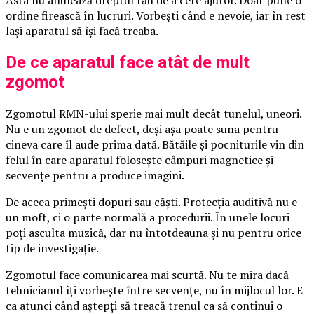
ordine firească în lucruri. Vorbești când e nevoie, iar în rest
lași aparatul să își facă treaba.
De ce aparatul face atât de mult
zgomot
Zgomotul RMN-ului sperie mai mult decât tunelul, uneori.
Nu e un zgomot de defect, deși așa poate suna pentru
cineva care îl aude prima dată. Bătăile și pocniturile vin din
felul în care aparatul folosește câmpuri magnetice și
secvențe pentru a produce imagini.
De aceea primești dopuri sau căști. Protecția auditivă nu e
un moft, ci o parte normală a procedurii. În unele locuri
poți asculta muzică, dar nu întotdeauna și nu pentru orice
tip de investigație.
Zgomotul face comunicarea mai scurtă. Nu te mira dacă
tehnicianul îți vorbește între secvențe, nu în mijlocul lor. E
ca atunci când aștepți să treacă trenul ca să continui o