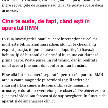
între secvențele de scanare sau chiar te poate scoate dacă
ai nevoie.
Cine te aude, de fapt, când ești în
aparatul RMN
În ziua investigației, omul cu care interacționezi cel mai
mult este tehnicianul sau radiograful. El te cheamă, îți
explică poziția, îți pune casca sau dopurile, îți fixează
bobina, îți dă butonul de alarmă și îți spune cât durează
prima parte. Poate părea un rol tehnic, dar în realitate
omul acesta ține mult din confortul tău în mâini.
El se află într-o cameră separată, pentru că aparatul RMN
are un câmp magnetic puternic și reguli stricte de
siguranță. Din camera de comandă, vede imaginile,
urmărește durata secvențelor și te observă. De obicei există
și cameră video sau fereastră de supraveghere, în funcție de
aparat și de amenajarea clinicii.