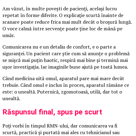
Am văzut, în multe povești de pacienți, același lucru
repetat în forme diferite. O explicație scurtă înainte de
scanare poate reduce frica mai mult decât o broșură lungă.
O voce calmă între secvențe poate ține loc de mână pe
umăr.
Comunicarea nu e un detaliu de confort, e o parte a
siguranței. Un pacient care știe cum să anunțe o problemă
se mișcă mai puțin haotic, respiră mai bine și termină mai
ușor investigația. Iar imaginile bune ajută pe toată lumea.
Când medicina uită omul, aparatul pare mai mare decât
trebuie. Când omul e inclus în proces, aparatul rămâne ce
este: o unealtă. Puternică, zgomotoasă, utilă, dar tot o
unealtă.
Răspunsul final, spus pe scurt
Poți vorbi în timpul RMN-ului, dar comunicarea va fi
scurtă, practică și purtată mai ales cu tehnicianul sau