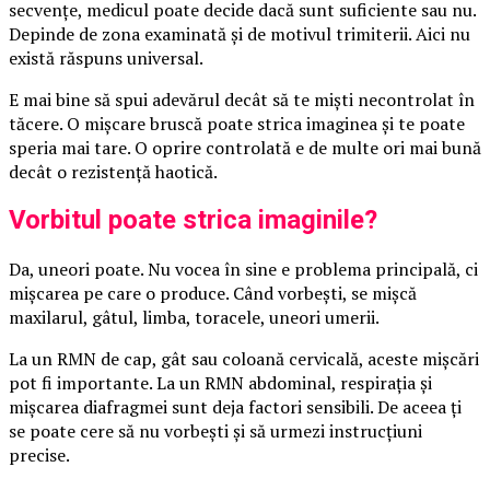
secvențe, medicul poate decide dacă sunt suficiente sau nu.
Depinde de zona examinată și de motivul trimiterii. Aici nu
există răspuns universal.
E mai bine să spui adevărul decât să te miști necontrolat în
tăcere. O mișcare bruscă poate strica imaginea și te poate
speria mai tare. O oprire controlată e de multe ori mai bună
decât o rezistență haotică.
Vorbitul poate strica imaginile?
Da, uneori poate. Nu vocea în sine e problema principală, ci
mișcarea pe care o produce. Când vorbești, se mișcă
maxilarul, gâtul, limba, toracele, uneori umerii.
La un RMN de cap, gât sau coloană cervicală, aceste mișcări
pot fi importante. La un RMN abdominal, respirația și
mișcarea diafragmei sunt deja factori sensibili. De aceea ți
se poate cere să nu vorbești și să urmezi instrucțiuni
precise.