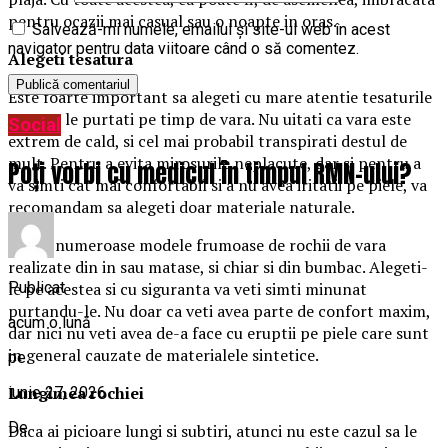
pentru ocazii mai casual sau o noapte in oras.
Salvează-mi numele, emailul și site-ul web în acest
navigator pentru data viitoare când o să comentez.
Alegeti tesatura
Este foarte important sa alegeti cu mare atentie tesaturile
pe care le purtati pe timp de vara. Nu uitati ca vara este
Social
extrem de cald, si cel mai probabil transpirati destul de
mult. Pentru a evita mirosurile neplacute, dar si pentru a
Poți vorbi cu medicul în timpul RMN-ului?
va simti cat mai confortabil si a nu avea iritatii pe piele, va
recomandam sa alegeti doar materiale naturale.
Exista numeroase modele frumoase de rochii de vara
realizate din in sau matase, si chiar si din bumbac. Alegeti-
Publicat
le pe acestea si cu siguranta va veti simti minunat
purtandu-le. Nu doar ca veti avea parte de confort maxim,
acum o lună
dar nici nu veti avea de-a face cu eruptii pe piele care sunt
in general cauzate de materialele sintetice.
pe
Lungimea rochiei
iunie 27, 2026
De
Daca ai picioare lungi si subtiri, atunci nu este cazul sa le