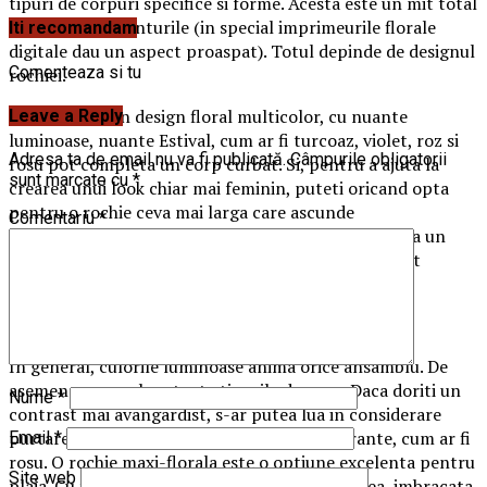
tipuri de corpuri specifice si forme. Acesta este un mit total
fals. De fapt, printurile (in special imprimeurile florale
Iti recomandam
digitale dau un aspect proaspat). Totul depinde de designul
Comenteaza si tu
rochiei.
De exemplu, un design floral multicolor, cu nuante
Leave a Reply
luminoase, nuante Estival, cum ar fi turcoaz, violet, roz si
Adresa ta de email nu va fi publicată.
Câmpurile obligatorii
rosu pot completa un corp curbat. Si, pentru a ajuta la
sunt marcate cu
*
crearea unui look chiar mai feminin, puteti oricand opta
pentru o rochie ceva mai larga care ascunde
Comentariu
*
imperfectiunile, si adauga stil la aspectul general. Fa un
research online si
vezi rochii de vara la moda
absolut
superbe.
Sfaturi
In general, culorile luminoase anima orice ansamblu. De
asemenea, magulesc toate tipurile de corp. Daca doriti un
Nume
*
contrast mai avangardist, s-ar putea lua in considerare
purtarea unor astfel de rochii in nuante vibrante, cum ar fi
Email
*
rosu. O rochie maxi-florala este o optiune excelenta pentru
Site web
plaja. Cu toate acestea, ea poate fi, de asemenea, imbracata