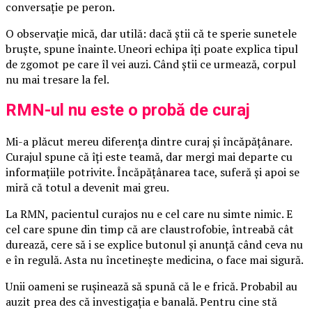
conversație pe peron.
O observație mică, dar utilă: dacă știi că te sperie sunetele
bruște, spune înainte. Uneori echipa îți poate explica tipul
de zgomot pe care îl vei auzi. Când știi ce urmează, corpul
nu mai tresare la fel.
RMN-ul nu este o probă de curaj
Mi-a plăcut mereu diferența dintre curaj și încăpățânare.
Curajul spune că îți este teamă, dar mergi mai departe cu
informațiile potrivite. Încăpățânarea tace, suferă și apoi se
miră că totul a devenit mai greu.
La RMN, pacientul curajos nu e cel care nu simte nimic. E
cel care spune din timp că are claustrofobie, întreabă cât
durează, cere să i se explice butonul și anunță când ceva nu
e în regulă. Asta nu încetinește medicina, o face mai sigură.
Unii oameni se rușinează să spună că le e frică. Probabil au
auzit prea des că investigația e banală. Pentru cine stă