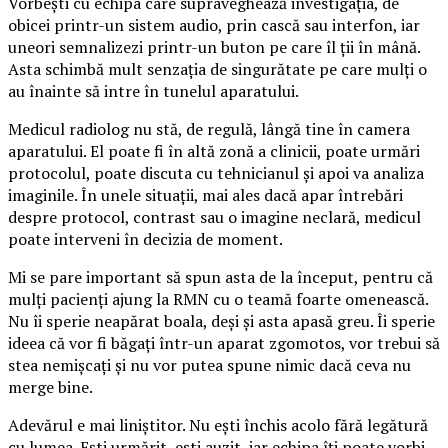
Vorbești cu echipa care supraveghează investigația, de
obicei printr-un sistem audio, prin cască sau interfon, iar
uneori semnalizezi printr-un buton pe care îl ții în mână.
Asta schimbă mult senzația de singurătate pe care mulți o
au înainte să intre în tunelul aparatului.
Medicul radiolog nu stă, de regulă, lângă tine în camera
aparatului. El poate fi în altă zonă a clinicii, poate urmări
protocolul, poate discuta cu tehnicianul și apoi va analiza
imaginile. În unele situații, mai ales dacă apar întrebări
despre protocol, contrast sau o imagine neclară, medicul
poate interveni în decizia de moment.
Mi se pare important să spun asta de la început, pentru că
mulți pacienți ajung la RMN cu o teamă foarte omenească.
Nu îi sperie neapărat boala, deși și asta apasă greu. Îi sperie
ideea că vor fi băgați într-un aparat zgomotos, vor trebui să
stea nemișcați și nu vor putea spune nimic dacă ceva nu
merge bine.
Adevărul e mai liniștitor. Nu ești închis acolo fără legătură
cu lumea. Ești urmărit, ești auzit, iar echipa îți poate vorbi