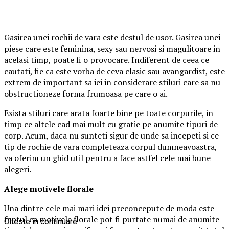
Gasirea unei rochii de vara este destul de usor. Gasirea unei
piese care este feminina, sexy sau nervosi si magulitoare in
acelasi timp, poate fi o provocare. Indiferent de ceea ce
cautati, fie ca este vorba de ceva clasic sau avangardist, este
extrem de important sa iei in considerare stiluri care sa nu
obstructioneze forma frumoasa pe care o ai.
Exista stiluri care arata foarte bine pe toate corpurile, in
timp ce altele cad mai mult cu gratie pe anumite tipuri de
corp. Acum, daca nu sunteti sigur de unde sa incepeti si ce
tip de rochie de vara completeaza corpul dumneavoastra,
va oferim un ghid util pentru a face astfel cele mai bune
alegeri.
Alege motivele florale
Una dintre cele mai mari idei preconcepute de moda este
faptul ca motivele florale pot fi purtate numai de anumite
Citeste in continuare