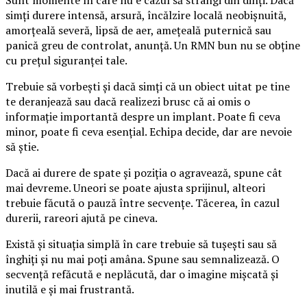
simți durere intensă, arsură, încălzire locală neobișnuită,
amorțeală severă, lipsă de aer, amețeală puternică sau
panică greu de controlat, anunță. Un RMN bun nu se obține
cu prețul siguranței tale.
Trebuie să vorbești și dacă simți că un obiect uitat pe tine
te deranjează sau dacă realizezi brusc că ai omis o
informație importantă despre un implant. Poate fi ceva
minor, poate fi ceva esențial. Echipa decide, dar are nevoie
să știe.
Dacă ai durere de spate și poziția o agravează, spune cât
mai devreme. Uneori se poate ajusta sprijinul, alteori
trebuie făcută o pauză între secvențe. Tăcerea, în cazul
durerii, rareori ajută pe cineva.
Există și situația simplă în care trebuie să tușești sau să
înghiți și nu mai poți amâna. Spune sau semnalizează. O
secvență refăcută e neplăcută, dar o imagine mișcată și
inutilă e și mai frustrantă.