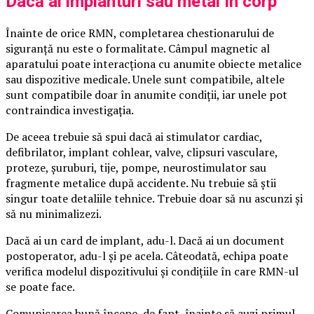
Dacă ai implanturi sau metal în corp
Înainte de orice RMN, completarea chestionarului de
siguranță nu este o formalitate. Câmpul magnetic al
aparatului poate interacționa cu anumite obiecte metalice
sau dispozitive medicale. Unele sunt compatibile, altele
sunt compatibile doar în anumite condiții, iar unele pot
contraindica investigația.
De aceea trebuie să spui dacă ai stimulator cardiac,
defibrilator, implant cohlear, valve, clipsuri vasculare,
proteze, șuruburi, tije, pompe, neurostimulator sau
fragmente metalice după accidente. Nu trebuie să știi
singur toate detaliile tehnice. Trebuie doar să nu ascunzi și
să nu minimalizezi.
Dacă ai un card de implant, adu-l. Dacă ai un document
postoperator, adu-l și pe acela. Câteodată, echipa poate
verifica modelul dispozitivului și condițiile în care RMN-ul
se poate face.
Comunicarea bună începe, de fapt, înainte să auzi primul