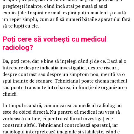
pregătești înainte, când încă stai pe masă și auzi
explicațiile. Inspiră normal, expiră puțin mai lent și caută
un reper simplu, cum ar fi să numeri bătăile aparatului fără
să te lupți cu ele.
Poți cere să vorbești cu medicul
radiolog?
Da, poți cere, dar e bine să înțelegi când și de ce. Dacă ai o
întrebare despre indicația investigației, despre riscuri,
despre contrast sau despre un simptom nou, merită să o
spui înainte de scanare. Tehnicianul poate chema medicul
sau poate transmite întrebarea, în funcție de organizarea
clinicii.
În timpul scanării, comunicarea cu medicul radiolog nu
este de obicei directă. Nu pentru că medicul nu vrea să
vorbească cu tine, ci pentru că fluxul investigației e
construit altfel. Tehnicianul controlează aparatul, iar
radiologul interpretează imaginile și stabilește, când e