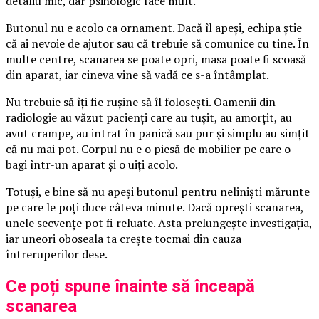
detaliu mic, dar psihologic face mult.
Butonul nu e acolo ca ornament. Dacă îl apeși, echipa știe
că ai nevoie de ajutor sau că trebuie să comunice cu tine. În
multe centre, scanarea se poate opri, masa poate fi scoasă
din aparat, iar cineva vine să vadă ce s-a întâmplat.
Nu trebuie să îți fie rușine să îl folosești. Oamenii din
radiologie au văzut pacienți care au tușit, au amorțit, au
avut crampe, au intrat în panică sau pur și simplu au simțit
că nu mai pot. Corpul nu e o piesă de mobilier pe care o
bagi într-un aparat și o uiți acolo.
Totuși, e bine să nu apeși butonul pentru neliniști mărunte
pe care le poți duce câteva minute. Dacă oprești scanarea,
unele secvențe pot fi reluate. Asta prelungește investigația,
iar uneori oboseala ta crește tocmai din cauza
întreruperilor dese.
Ce poți spune înainte să înceapă
scanarea