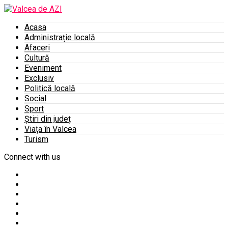
Acasa
Administrație locală
Afaceri
Cultură
Eveniment
Exclusiv
Politică locală
Social
Sport
Știri din județ
Viața în Valcea
Turism
Connect with us