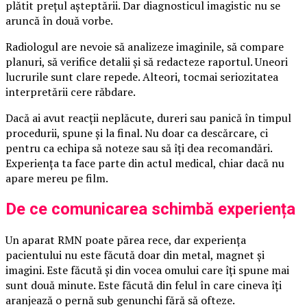
plătit prețul așteptării. Dar diagnosticul imagistic nu se
aruncă în două vorbe.
Radiologul are nevoie să analizeze imaginile, să compare
planuri, să verifice detalii și să redacteze raportul. Uneori
lucrurile sunt clare repede. Alteori, tocmai seriozitatea
interpretării cere răbdare.
Dacă ai avut reacții neplăcute, dureri sau panică în timpul
procedurii, spune și la final. Nu doar ca descărcare, ci
pentru ca echipa să noteze sau să îți dea recomandări.
Experiența ta face parte din actul medical, chiar dacă nu
apare mereu pe film.
De ce comunicarea schimbă experiența
Un aparat RMN poate părea rece, dar experiența
pacientului nu este făcută doar din metal, magnet și
imagini. Este făcută și din vocea omului care îți spune mai
sunt două minute. Este făcută din felul în care cineva îți
aranjează o pernă sub genunchi fără să ofteze.