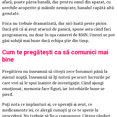
afară, poate părea banală, dar pentru omul din aparat, cu
urechile acoperite și mâinile nemișcate, banalul capătă altă
greutate.
Frica nu trebuie dramatizată, dar nici luată peste picior.
Dacă știi că ai avut atacuri de panică, spune asta când faci
programarea, nu doar în ușa camerei de RMN. Uneori se pot
găsi soluții mai bune dacă echipa știe din timp.
Cum te pregătești ca să comunici mai
bine
Pregătirea nu înseamnă să citești zece forumuri până la
miezul nopții. Înseamnă să îți notezi pe scurt lucrurile pe
care vrei să le spui înainte de investigație. Când ajungi
emoționat, memoria face figuri, iar întrebările bune se
pierd.
Poți nota ce implanturi ai, ce operații ai avut, ce
medicamente iei, ce alergii cunoști și ce te sperie la
procedură. Nu trebuie să fie o compunere. Câteva rânduri