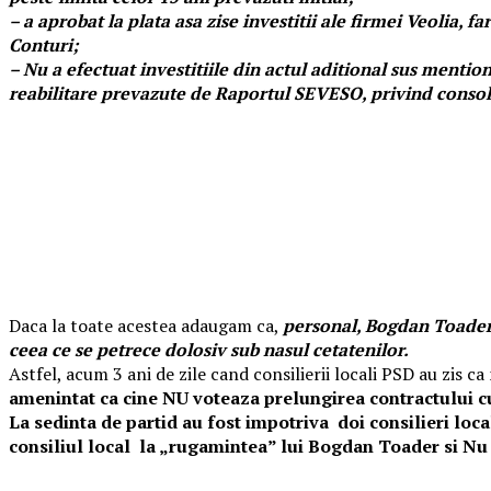
– a aprobat la plata asa zise investitii ale firmei Veolia, f
Conturi;
– Nu a efectuat investitiile din actul aditional sus mentio
reabilitare prevazute de Raportul SEVESO, privind consoli
Daca la toate acestea adaugam ca,
personal, Bogdan Toader a
ceea ce se petrece dolosiv sub nasul cetatenilor.
Astfel, acum 3 ani de zile cand consilierii locali PSD au zis
amenintat ca cine NU voteaza prelungirea contractului cu 
La sedinta de partid au fost impotriva doi consilieri loca
consiliul local la „rugamintea” lui Bogdan Toader si Nu a