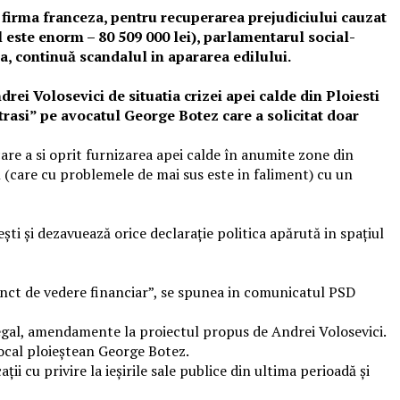
firma franceza, pentru recuperarea prejudiciului cauzat
 este enorm – 80 509 000 lei), parlamentarul social-
, continuă scandalul in apararea edilului.
ei Volosevici de situatia crizei apei calde din Ploiesti
trasi” pe avocatul George Botez care a solicitat doar
care a si oprit furnizarea apei calde în anumite zone din
 (care cu problemele de mai sus este in faliment) cu un
ști și dezavuează orice declarație politica apărută in spațiul
 punct de vedere financiar”, se spunea in comunicatul PSD
legal, amendamente la proiectul propus de Andrei Volosevici.
 local ploieștean George Botez.
ii cu privire la ieșirile sale publice din ultima perioadă și