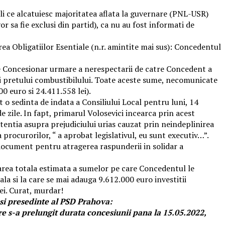
ocali ce alcatuiesc majoritatea aflata la guvernare (PNL-USR)
or sa fie exclusi din partid), ca nu au fost informati de
area Obligatiilor Esentiale (n.r. amintite mai sus): Concedentul
 de Concesionar urmare a nerespectarii de catre Concedent a
arii pretului combustibilului. Toate aceste sume, necomunicate
0 euro si 24.411.558 lei).
t o sedinta de indata a Consiliului Local pentru luni, 14
e zile. In fapt, primarul Volosevici incearca prin acest
tentia asupra prejudiciului urias cauzat prin neindeplinirea
 procurorilor, “ a aprobat legislativul, eu sunt executiv…”.
 document pentru atragerea raspunderii in solidar a
loarea totala estimata a sumelor pe care Concedentul le
a si la care se mai adauga 9.612.000 euro investitii
ei. Curat, murdar!
si presedinte al PSD Prahova:
re s-a prelungit durata concesiunii pana la 15.05.2022,