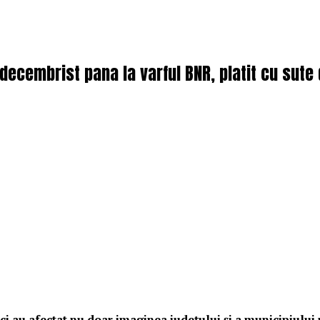
t-decembrist pana la varful BNR, platit cu sut
vici au afectat nu doar imaginea județului și a municipiulu