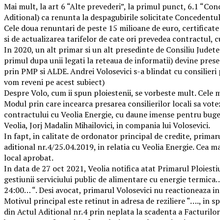
Mai mult, la art 6 “Alte prevederi”, la primul punct, 6.1 “Con
Aditional) ca renunta la despagubirile solicitate Concedentul
Cele doua renuntari de peste 15 milioane de euro, certificate 
si de actualizarea tarifelor de cate ori prevedea contractul,
In 2020, un alt primar si un alt presedinte de Consiliu Judetea
primul dupa unii legati la reteaua de informatii) devine prese
prin PMP si ALDE. Andrei Volosevici s-a blindat cu consilieri pe
vom reveni pe acest subiect)
Despre Volo, cum ii spun ploiestenii, se vorbeste mult. Cele m
Modul prin care incearca presarea consilierilor locali sa vote
contractului cu Veolia Energie, cu daune imense pentru bugetu
Veolia, Jorj Madalin Mihailovici, in compania lui Volosevici.
In fapt, in calitate de ordonator principal de credite, primaru
aditional nr.4/25.04.2019, in relatia cu Veolia Energie. Cea ma
local aprobat.
In data de 27 oct 2021, Veolia notifica atat Primarul Ploiesti
gestiunii serviciului public de alimentare cu energie termica
24:00… “. Desi avocat, primarul Volosevici nu reactioneaza in
Motivul principal este retinut in adresa de reziliere “…., in s
din Actul Aditional nr.4 prin neplata la scadenta a Facturilo