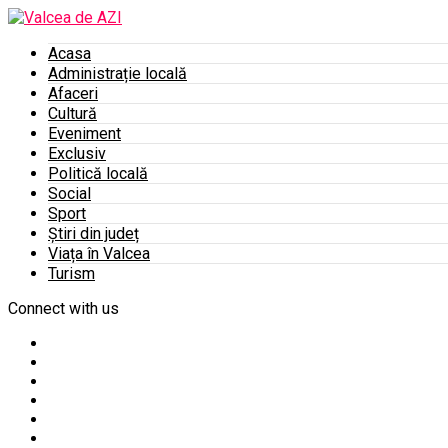
Acasa
Administrație locală
Afaceri
Cultură
Eveniment
Exclusiv
Politică locală
Social
Sport
Știri din județ
Viața în Valcea
Turism
Connect with us