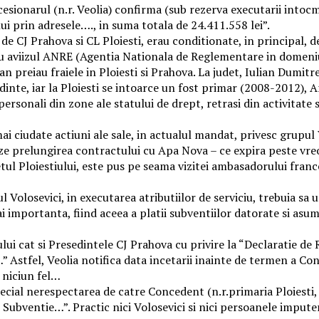
cesionarul (n.r. Veolia) confirma (sub rezerva executarii intoc
ui prin adresele…., in suma totala de 24.411.558 lei”.
de CJ Prahova si CL Ploiesti, erau conditionate, in principal, 
 cu aviizul ANRE (Agentia Nationala de Reglementare in domeniu
n preiau fraiele in Ploiesti si Prahova. La judet, Iulian Dumitr
dinte, iar la Ploiesti se intoarce un fost primar (2008-2012), 
rsonali din zone ale statului de drept, retrasi din activitate sa
ai ciudate actiuni ale sale, in actualul mandat, privesc grupul 
ze prelungirea contractului cu Apa Nova – ce expira peste vreo tr
l Ploiestiului, este pus pe seama vizitei ambasadorului france
l Volosevici, in executarea atributiilor de serviciu, trebuia sa
i importanta, fiind aceea a platii subventiilor datorate si asum
ului cat si Presedintele CJ Prahova cu privire la “Declaratie de
…” Astfel, Veolia notifica data incetarii inainte de termen a 
 niciun fel…
pecial nerespectarea de catre Concedent (n.r.primaria Ploiesti, in
r Subventie…”. Practic nici Volosevici si nici persoanele imput