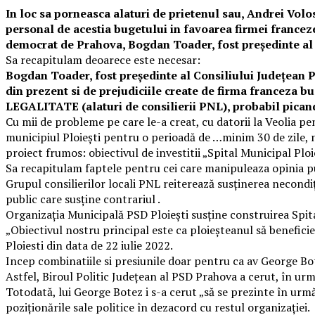
In loc sa porneasca alaturi de prietenul sau, Andrei Vo
personal de acestia bugetului in favoarea firmei franceze
democrat de Prahova, Bogdan Toader, fost președinte al 
Sa recapitulam deoarece este necesar:
Bogdan Toader, fost președinte al Consiliului Județean Pr
din prezent si de prejudiciile create de firma franceza b
LEGALITATE (alaturi de consilierii PNL), probabil pican
Cu mii de probleme pe care le-a creat, cu datorii la Veolia pe
municipiul Ploieşti pentru o perioadă de …minim 30 de zile, n
proiect frumos: obiectivul de investitii „Spital Municipal Ploie
Sa recapitulam faptele pentru cei care manipuleaza opinia pu
Grupul consilierilor locali PNL reiterează susținerea necondiț
public care susține contrariul .
Organizația Municipală PSD Ploiești susține construirea Spit
„Obiectivul nostru principal este ca ploieșteanul să benefici
Ploiesti din data de 22 iulie 2022.
Incep combinatiile si presiunile doar pentru ca av George Bo
Astfel, Biroul Politic Județean al PSD Prahova a cerut, în urm
Totodată, lui George Botez i s-a cerut „să se prezinte în următ
poziționările sale politice în dezacord cu restul organizației.