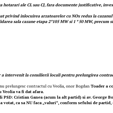
ara hotarari ale CL sau CJ, fara documente justificative, inve
nat privind inlocuirea arzatoarelor cu NOx redus la cazanul 
darea sala cazane etapa 2*105 MW si 1 * 50 MW, precum si r
 intervenit la consilierii locali pentru prelungirea contra
 ca nu prelungesc contractul cu Veolia, onor Bogdan
Toader a co
Veolia va fi dat afara.
li PSD: Cristian Ganea (acum la alt partid) si av. George B
 votat, ca sa NU faca „valuri”, conform sefului de partid, 