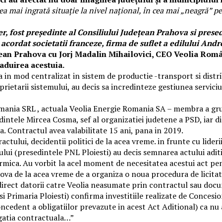
 cea mai ingrată situație la nivel național, în cea mai „neagră” pe
 fost președinte al Consiliului Județean Prahova si prese
 acordat societatii franceze, firma de suflet a edilului Andr
ețean Prahova cu Jorj Madalin Mihailovici, CEO Veolia Român
raduirea acestuia.
in mod centralizat in sistem de productie -transport si distri
prietarii sistemului, au decis sa incredinteze gestiunea servic
omania SRL , actuala Veolia Energie Romania SA – membra a gru
intele Mircea Cosma, sef al organizatiei judetene a PSD, iar din
. Contractul avea valabilitate 15 ani, pana in 2019.
actului, decidentii politici de la acea vreme. in frunte cu lide
ului (presedintele PNL Ploiesti) au decis semnarea actului adit
ermica. Au vorbit la acel moment de necesitatea acestui act pen
hova de la acea vreme de a organiza o noua procedura de licitat
 direct datorii catre Veolia neasumate prin contractul sau doc
si Primaria Ploiesti) confirma investitiile realizate de Concesio
cedent a obligatiilor prevazute in acest Act Aditional) ca nu a
igatia contractuala…”