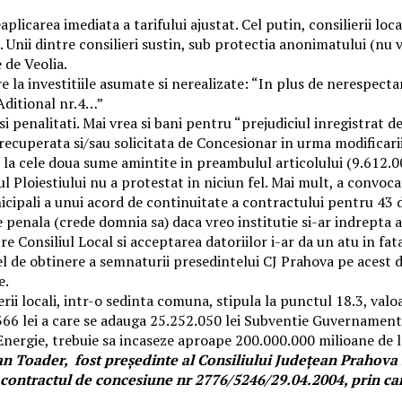
eaplicarea imediata a tarifului ajustat. Cel putin, consilierii l
. Unii dintre consilieri sustin, sub protectia anonimatului (nu v
 de Veolia.
ire la investitiile asumate si nerealizate: “In plus de nerespect
 Aditional nr.4…”
si penalitati. Mai vrea si bani pentru “prejudiciul inregistrat
a nerecuperata si/sau solicitata de Concesionar in urma modific
la cele doua sume amintite in preambulul articolului (9.612.00
l Ploiestiului nu a protestat in niciun fel. Mai mult, a convoca
icipali a unui acord de continuitate a contractului pentru 43 d
penala (crede domnia sa) daca vreo institutie si-ar indrepta a
e Consiliul Local si acceptarea datoriilor i-ar da un atu in fata
 cel de obtinere a semnaturii presedintelui CJ Prahova pe acest
e.
erii locali, intr-o sedinta comuna, stipula la punctul 18.3, va
366 lei a care se adauga 25.252.050 lei Subventie Guvernamental
Energie, trebuie sa incaseze aproape 200.000.000 milioane de l
 Toader, fost președinte al Consiliului Județean Prahova 
a contractul de concesiune nr 2776/5246/29.04.2004, prin ca