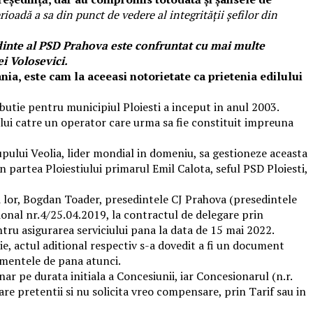
rioadă a sa din punct de vedere al integrității șefilor din
dinte al PSD Prahova este confruntat cu mai multe
ei Volosevici.
ia, este cam la aceeasi notorietate ca prietenia edilului
butie pentru municipiul Ploiesti a inceput in anul 2003.
iului catre un operator care urma sa fie constituit impreuna
pului Veolia, lider mondial in domeniu, sa gestioneze aceasta
 partea Ploiestiului primarul Emil Calota, seful PSD Ploiesti,
rii lor, Bogdan Toader, presedintele CJ Prahova (presedintele
ional nr.4/25.04.2019, la contractul de delegare prin
tru asigurarea serviciului pana la data de 15 mai 2022.
ie, actul aditional respectiv s-a dovedit a fi un document
umentele de pana atunci.
nar pe durata initiala a Concesiunii, iar Concesionarul (n.r.
re pretentii si nu solicita vreo compensare, prin Tarif sau in