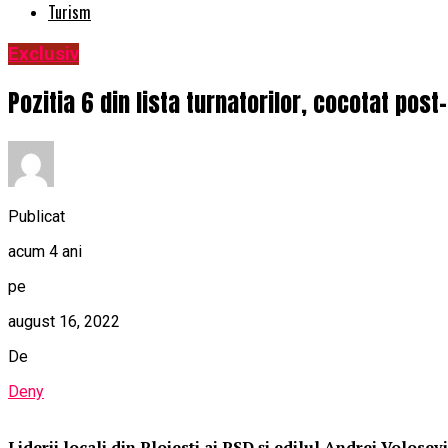
Turism
Exclusiv
Pozitia 6 din lista turnatorilor, cocotat pos
Publicat
acum 4 ani
pe
august 16, 2022
De
Deny
Liderii locali din Ploiesti ai PSD și edilul Andrei Volose