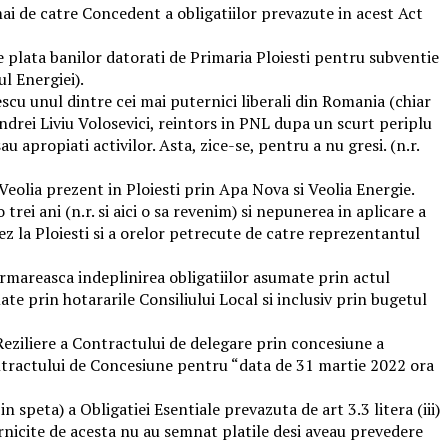
mai de catre Concedent a obligatiilor prevazute in acest Act
de plata banilor datorati de Primaria Ploiesti pentru subventie
l Energiei).
escu unul dintre cei mai puternici liberali din Romania (chiar
Andrei Liviu Volosevici, reintors in PNL dupa un scurt periplu
u apropiati activilor. Asta, zice-se, pentru a nu gresi. (n.r.
Veolia prezent in Ploiesti prin Apa Nova si Veolia Energie.
ei ani (n.r. si aici o sa revenim) si nepunerea in aplicare a
z la Ploiesti si a orelor petrecute de catre reprezentantul
 urmareasca indeplinirea obligatiilor asumate prin actul
ate prin hotararile Consiliului Local si inclusiv prin bugetul
 Reziliere a Contractului de delegare prin concesiune a
Contractului de Concesiune pentru “data de 31 martie 2022 ora
 speta) a Obligatiei Esentiale prevazuta de art 3.3 litera (iii)
ernicite de acesta nu au semnat platile desi aveau prevedere