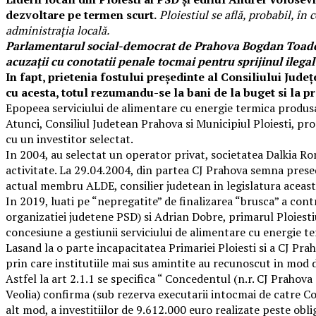
dezvoltare pe termen scurt.
Ploiestiul se află, probabil, în
administrația locală.
Parlamentarul social-democrat de Prahova Bogdan Toader,
acuzații cu conotatii penale tocmai pentru sprijinul ilegal
In fapt, prietenia fostului președinte al Consiliului Jud
cu acesta, totul rezumandu-se la bani de la buget si la p
Epopeea serviciului de alimentare cu energie termica produsa 
Atunci, Consiliul Judetean Prahova si Municipiul Ploiesti, pro
cu un investitor selectat.
In 2004, au selectat un operator privat, societatea Dalkia R
activitate. La 29.04.2004, din partea CJ Prahova semna presed
actual membru ALDE, consilier judetean in legislatura aceasta
In 2019, luati pe “nepregatite” de finalizarea “brusca” a contr
organizatiei judetene PSD) si Adrian Dobre, primarul Ploiesti
concesiune a gestiunii serviciului de alimentare cu energie t
Lasand la o parte incapacitatea Primariei Ploiesti si a CJ Pra
prin care institutiile mai sus amintite au recunoscut in mod
Astfel la art 2.1.1 se specifica “ Concedentul (n.r. CJ Prahova 
Veolia) confirma (sub rezerva executarii intocmai de catre Con
alt mod, a investitiilor de 9.612.000 euro realizate peste obl