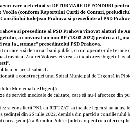
losevici care a efectuat si DETURMARE DE FONDURI pentru 
 Veolia (conform Raportului Curtii de Conturi, prejudiciul
Consiliului Județean Prahova si presedinte al PSD Prahova
ahova si presedinte al PSD Prahova vinovat alaturi de Andr
ugetului, a convocat un nou BP (18.08.2022) pentru a il „ma
d rau la „stomac” presedintelui PSD Prahova.
ntru care a si deturnat bani publici, cu un operator de termie 
astrusnicul Andrei Volosevici vrea sa indatoreze bugetul local
sti”.
blica pe acest subiect:
ionată a construcției unui Spital Municipal de Urgentă in Ploie
alului Municipal de Urgență.
eze de servicii medicale de calitate, care să nu-l afecteze din
tez si consilierii PNL au REFUZAT sa incalce legea si au adus, 
a ședinței din 25 iulie 2022, demisia din partid a consilierului
oarea ședință a Biroului Politic Județean pentru a oferi explicaț