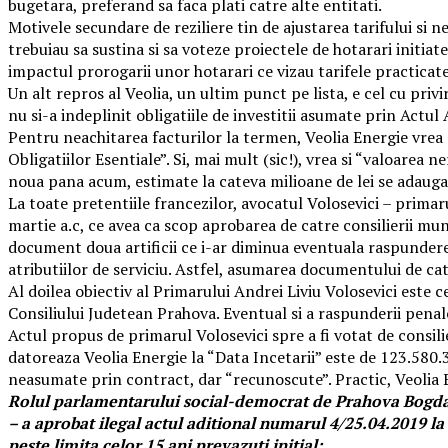
bugetara, preferand sa faca plati catre alte entitati.
Motivele secundare de reziliere tin de ajustarea tarifului si n
trebuiau sa sustina si sa voteze proiectele de hotarari initiate
impactul prorogarii unor hotarari ce vizau tarifele practicate
Un alt repros al Veolia, un ultim punct pe lista, e cel cu priv
nu si-a indeplinit obligatiile de investitii asumate prin Actul
Pentru neachitarea facturilor la termen, Veolia Energie vrea 
Obligatiilor Esentiale”. Si, mai mult (sic!), vrea si “valoare
noua pana acum, estimate la cateva milioane de lei se adauga 
La toate pretentiile francezilor, avocatul Volosevici – primaru
martie a.c, ce avea ca scop aprobarea de catre consilierii mun
document doua artificii ce i-ar diminua eventuala raspundere 
atributiilor de serviciu. Astfel, asumarea documentului de catr
Al doilea obiectiv al Primarului Andrei Liviu Volosevici este
Consiliului Judetean Prahova. Eventual si a raspunderii penal
Actul propus de primarul Volosevici spre a fi votat de consili
datoreaza Veolia Energie la “Data Incetarii” este de 123.580.
neasumate prin contract, dar “recunoscute”. Practic, Veolia 
Rolul parlamentarului social-democrat de Prahova Bogdan
– a aprobat ilegal actul aditional numarul 4/25.04.2019 l
peste limita celor 15 ani prevazuti initial;