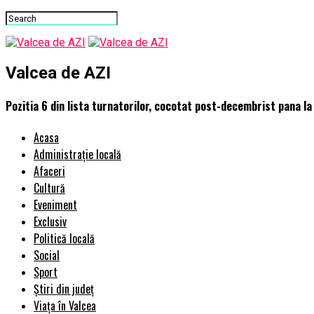
Valcea de AZI
Pozitia 6 din lista turnatorilor, cocotat post-decembrist pana la
Acasa
Administrație locală
Afaceri
Cultură
Eveniment
Exclusiv
Politică locală
Social
Sport
Știri din județ
Viața în Valcea