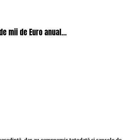
e de mii de Euro anual…
i reședință, dar au compromis totodată și șansele de