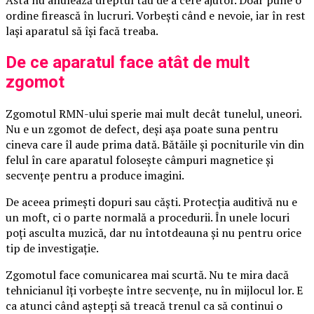
ordine firească în lucruri. Vorbești când e nevoie, iar în rest
lași aparatul să își facă treaba.
De ce aparatul face atât de mult
zgomot
Zgomotul RMN-ului sperie mai mult decât tunelul, uneori.
Nu e un zgomot de defect, deși așa poate suna pentru
cineva care îl aude prima dată. Bătăile și pocniturile vin din
felul în care aparatul folosește câmpuri magnetice și
secvențe pentru a produce imagini.
De aceea primești dopuri sau căști. Protecția auditivă nu e
un moft, ci o parte normală a procedurii. În unele locuri
poți asculta muzică, dar nu întotdeauna și nu pentru orice
tip de investigație.
Zgomotul face comunicarea mai scurtă. Nu te mira dacă
tehnicianul îți vorbește între secvențe, nu în mijlocul lor. E
ca atunci când aștepți să treacă trenul ca să continui o