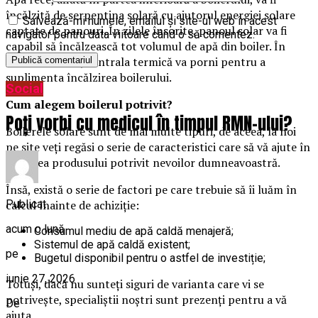
încălzită de serpentina solară cu ajutorul energiei solare
Salvează-mi numele, emailul și site-ul web în acest
captate de panouri. În zilele însorite, panoul solar va fi
navigator pentru data viitoare când o să comentez.
capabil să încălzească tot volumul de apă din boiler. În
zilele înnorate, centrala termică va porni pentru a
suplimenta încălzirea boilerului.
Social
Cum alegem boilerul potrivit?
Poți vorbi cu medicul în timpul RMN-ului?
Boilerele solare sunt de mai multe tipuri, de aceea, la noi
pe site veți regăsi o serie de caracteristici care să vă ajute în
alegerea produsului potrivit nevoilor dumneavoastră.
Însă, există o serie de factori pe care trebuie să îi luăm în
Publicat
calcul înainte de achiziție:
acum o lună
Consumul mediu de apă caldă menajeră;
Sistemul de apă caldă existent;
pe
Bugetul disponibil pentru o astfel de investiție;
iunie 27, 2026
Totuși, dacă nu sunteți siguri de varianta care vi se
potrivește, specialiștii noștri sunt prezenţi pentru a vă
De
ajuta.