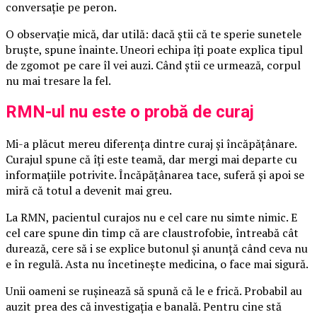
conversație pe peron.
O observație mică, dar utilă: dacă știi că te sperie sunetele
bruște, spune înainte. Uneori echipa îți poate explica tipul
de zgomot pe care îl vei auzi. Când știi ce urmează, corpul
nu mai tresare la fel.
RMN-ul nu este o probă de curaj
Mi-a plăcut mereu diferența dintre curaj și încăpățânare.
Curajul spune că îți este teamă, dar mergi mai departe cu
informațiile potrivite. Încăpățânarea tace, suferă și apoi se
miră că totul a devenit mai greu.
La RMN, pacientul curajos nu e cel care nu simte nimic. E
cel care spune din timp că are claustrofobie, întreabă cât
durează, cere să i se explice butonul și anunță când ceva nu
e în regulă. Asta nu încetinește medicina, o face mai sigură.
Unii oameni se rușinează să spună că le e frică. Probabil au
auzit prea des că investigația e banală. Pentru cine stă