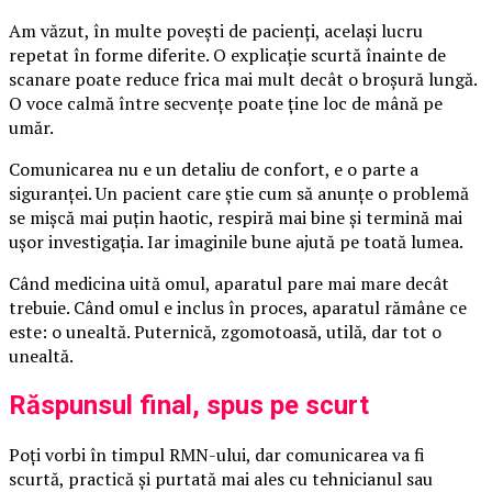
Am văzut, în multe povești de pacienți, același lucru
repetat în forme diferite. O explicație scurtă înainte de
scanare poate reduce frica mai mult decât o broșură lungă.
O voce calmă între secvențe poate ține loc de mână pe
umăr.
Comunicarea nu e un detaliu de confort, e o parte a
siguranței. Un pacient care știe cum să anunțe o problemă
se mișcă mai puțin haotic, respiră mai bine și termină mai
ușor investigația. Iar imaginile bune ajută pe toată lumea.
Când medicina uită omul, aparatul pare mai mare decât
trebuie. Când omul e inclus în proces, aparatul rămâne ce
este: o unealtă. Puternică, zgomotoasă, utilă, dar tot o
unealtă.
Răspunsul final, spus pe scurt
Poți vorbi în timpul RMN-ului, dar comunicarea va fi
scurtă, practică și purtată mai ales cu tehnicianul sau