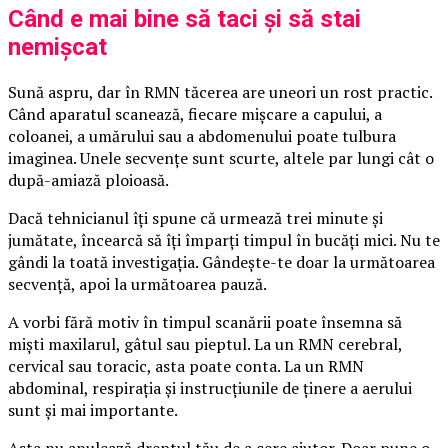
Când e mai bine să taci și să stai
nemișcat
Sună aspru, dar în RMN tăcerea are uneori un rost practic.
Când aparatul scanează, fiecare mișcare a capului, a
coloanei, a umărului sau a abdomenului poate tulbura
imaginea. Unele secvențe sunt scurte, altele par lungi cât o
după-amiază ploioasă.
Dacă tehnicianul îți spune că urmează trei minute și
jumătate, încearcă să îți împarți timpul în bucăți mici. Nu te
gândi la toată investigația. Gândește-te doar la următoarea
secvență, apoi la următoarea pauză.
A vorbi fără motiv în timpul scanării poate însemna să
miști maxilarul, gâtul sau pieptul. La un RMN cerebral,
cervical sau toracic, asta poate conta. La un RMN
abdominal, respirația și instrucțiunile de ținere a aerului
sunt și mai importante.
Asta nu anulează dreptul tău de a cere ajutor. Doar pune o