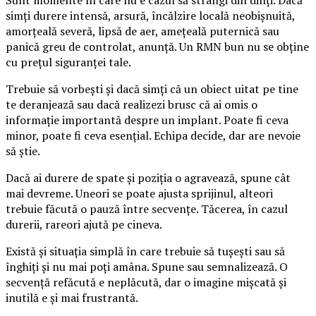
simți durere intensă, arsură, încălzire locală neobișnuită,
amorțeală severă, lipsă de aer, amețeală puternică sau
panică greu de controlat, anunță. Un RMN bun nu se obține
cu prețul siguranței tale.
Trebuie să vorbești și dacă simți că un obiect uitat pe tine
te deranjează sau dacă realizezi brusc că ai omis o
informație importantă despre un implant. Poate fi ceva
minor, poate fi ceva esențial. Echipa decide, dar are nevoie
să știe.
Dacă ai durere de spate și poziția o agravează, spune cât
mai devreme. Uneori se poate ajusta sprijinul, alteori
trebuie făcută o pauză între secvențe. Tăcerea, în cazul
durerii, rareori ajută pe cineva.
Există și situația simplă în care trebuie să tușești sau să
înghiți și nu mai poți amâna. Spune sau semnalizează. O
secvență refăcută e neplăcută, dar o imagine mișcată și
inutilă e și mai frustrantă.