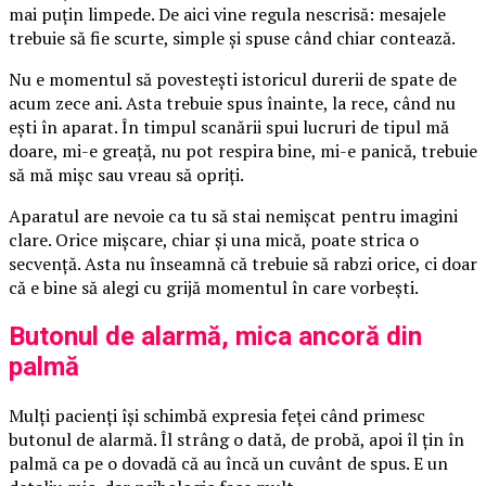
mai puțin limpede. De aici vine regula nescrisă: mesajele
trebuie să fie scurte, simple și spuse când chiar contează.
Nu e momentul să povestești istoricul durerii de spate de
acum zece ani. Asta trebuie spus înainte, la rece, când nu
ești în aparat. În timpul scanării spui lucruri de tipul mă
doare, mi-e greață, nu pot respira bine, mi-e panică, trebuie
să mă mișc sau vreau să opriți.
Aparatul are nevoie ca tu să stai nemișcat pentru imagini
clare. Orice mișcare, chiar și una mică, poate strica o
secvență. Asta nu înseamnă că trebuie să rabzi orice, ci doar
că e bine să alegi cu grijă momentul în care vorbești.
Butonul de alarmă, mica ancoră din
palmă
Mulți pacienți își schimbă expresia feței când primesc
butonul de alarmă. Îl strâng o dată, de probă, apoi îl țin în
palmă ca pe o dovadă că au încă un cuvânt de spus. E un