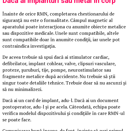
Dacă ai implanturi sau metal în corp
Înainte de orice RMN, completarea chestionarului de
siguranță nu este o formalitate. Câmpul magnetic al
aparatului poate interacționa cu anumite obiecte metalice
sau dispozitive medicale. Unele sunt compatibile, altele
sunt compatibile doar în anumite condiții, iar unele pot
contraindica investigația.
De aceea trebuie să spui dacă ai stimulator cardiac,
defibrilator, implant cohlear, valve, clipsuri vasculare,
proteze, șuruburi, tije, pompe, neurostimulator sau
fragmente metalice după accidente. Nu trebuie să știi
singur toate detaliile tehnice. Trebuie doar să nu ascunzi și
să nu minimalizezi.
Dacă ai un card de implant, adu-l. Dacă ai un document
postoperator, adu-l și pe acela. Câteodată, echipa poate
verifica modelul dispozitivului și condițiile în care RMN-ul
se poate face.
Comunicarea bună începe, de fapt, înainte să auzi primul