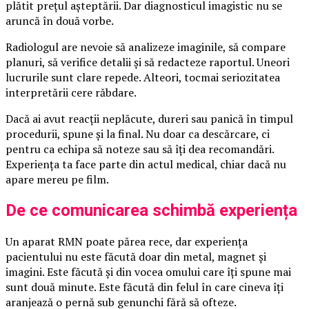
plătit prețul așteptării. Dar diagnosticul imagistic nu se
aruncă în două vorbe.
Radiologul are nevoie să analizeze imaginile, să compare
planuri, să verifice detalii și să redacteze raportul. Uneori
lucrurile sunt clare repede. Alteori, tocmai seriozitatea
interpretării cere răbdare.
Dacă ai avut reacții neplăcute, dureri sau panică în timpul
procedurii, spune și la final. Nu doar ca descărcare, ci
pentru ca echipa să noteze sau să îți dea recomandări.
Experiența ta face parte din actul medical, chiar dacă nu
apare mereu pe film.
De ce comunicarea schimbă experiența
Un aparat RMN poate părea rece, dar experiența
pacientului nu este făcută doar din metal, magnet și
imagini. Este făcută și din vocea omului care îți spune mai
sunt două minute. Este făcută din felul în care cineva îți
aranjează o pernă sub genunchi fără să ofteze.