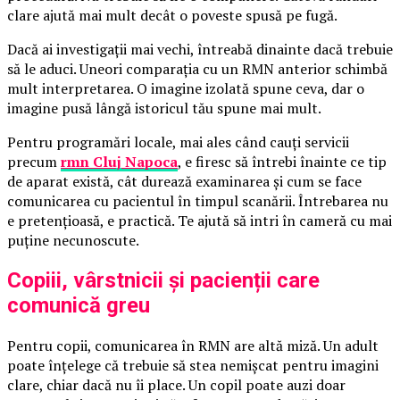
clare ajută mai mult decât o poveste spusă pe fugă.
Dacă ai investigații mai vechi, întreabă dinainte dacă trebuie
să le aduci. Uneori comparația cu un RMN anterior schimbă
mult interpretarea. O imagine izolată spune ceva, dar o
imagine pusă lângă istoricul tău spune mai mult.
Pentru programări locale, mai ales când cauți servicii
precum
rmn Cluj Napoca
, e firesc să întrebi înainte ce tip
de aparat există, cât durează examinarea și cum se face
comunicarea cu pacientul în timpul scanării. Întrebarea nu
e pretențioasă, e practică. Te ajută să intri în cameră cu mai
puține necunoscute.
Copiii, vârstnicii și pacienții care
comunică greu
Pentru copii, comunicarea în RMN are altă miză. Un adult
poate înțelege că trebuie să stea nemișcat pentru imagini
clare, chiar dacă nu îi place. Un copil poate auzi doar