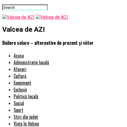
Valcea de AZI
Boilere solare – alternative de prezent și viitor
Acasa
Administrație locală
Afaceri
Cultură
Eveniment
Exclusiv
Politică locală
Social
Sport
Știri din județ
Viața în Valcea