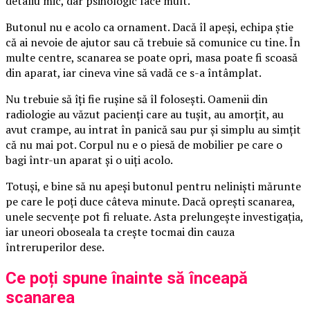
detaliu mic, dar psihologic face mult.
Butonul nu e acolo ca ornament. Dacă îl apeși, echipa știe
că ai nevoie de ajutor sau că trebuie să comunice cu tine. În
multe centre, scanarea se poate opri, masa poate fi scoasă
din aparat, iar cineva vine să vadă ce s-a întâmplat.
Nu trebuie să îți fie rușine să îl folosești. Oamenii din
radiologie au văzut pacienți care au tușit, au amorțit, au
avut crampe, au intrat în panică sau pur și simplu au simțit
că nu mai pot. Corpul nu e o piesă de mobilier pe care o
bagi într-un aparat și o uiți acolo.
Totuși, e bine să nu apeși butonul pentru neliniști mărunte
pe care le poți duce câteva minute. Dacă oprești scanarea,
unele secvențe pot fi reluate. Asta prelungește investigația,
iar uneori oboseala ta crește tocmai din cauza
întreruperilor dese.
Ce poți spune înainte să înceapă
scanarea