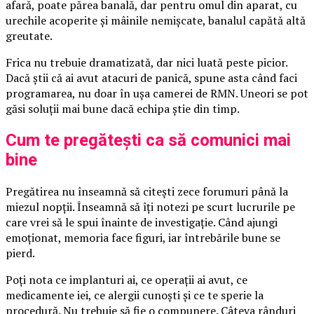
afară, poate părea banală, dar pentru omul din aparat, cu
urechile acoperite și mâinile nemișcate, banalul capătă altă
greutate.
Frica nu trebuie dramatizată, dar nici luată peste picior.
Dacă știi că ai avut atacuri de panică, spune asta când faci
programarea, nu doar în ușa camerei de RMN. Uneori se pot
găsi soluții mai bune dacă echipa știe din timp.
Cum te pregătești ca să comunici mai
bine
Pregătirea nu înseamnă să citești zece forumuri până la
miezul nopții. Înseamnă să îți notezi pe scurt lucrurile pe
care vrei să le spui înainte de investigație. Când ajungi
emoționat, memoria face figuri, iar întrebările bune se
pierd.
Poți nota ce implanturi ai, ce operații ai avut, ce
medicamente iei, ce alergii cunoști și ce te sperie la
procedură. Nu trebuie să fie o compunere. Câteva rânduri