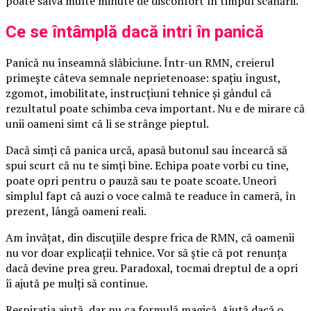
poate salva multe minute de disconfort în timpul scanării.
Ce se întâmplă dacă intri în panică
Panică nu înseamnă slăbiciune. Într-un RMN, creierul
primește câteva semnale neprietenoase: spațiu îngust,
zgomot, imobilitate, instrucțiuni tehnice și gândul că
rezultatul poate schimba ceva important. Nu e de mirare că
unii oameni simt că li se strânge pieptul.
Dacă simți că panica urcă, apasă butonul sau încearcă să
spui scurt că nu te simți bine. Echipa poate vorbi cu tine,
poate opri pentru o pauză sau te poate scoate. Uneori
simplul fapt că auzi o voce calmă te readuce în cameră, în
prezent, lângă oameni reali.
Am învățat, din discuțiile despre frica de RMN, că oamenii
nu vor doar explicații tehnice. Vor să știe că pot renunța
dacă devine prea greu. Paradoxal, tocmai dreptul de a opri
îi ajută pe mulți să continue.
Respirația ajută, dar nu ca formulă magică. Ajută dacă o