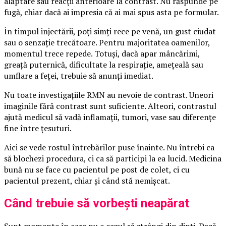
alăptare sau reacții anterioare la contrast. Nu răspunde pe
fugă, chiar dacă ai impresia că ai mai spus asta pe formular.
În timpul injectării, poți simți rece pe venă, un gust ciudat
sau o senzație trecătoare. Pentru majoritatea oamenilor,
momentul trece repede. Totuși, dacă apar mâncărimi,
greață puternică, dificultate la respirație, amețeală sau
umflare a feței, trebuie să anunți imediat.
Nu toate investigațiile RMN au nevoie de contrast. Uneori
imaginile fără contrast sunt suficiente. Alteori, contrastul
ajută medicul să vadă inflamații, tumori, vase sau diferențe
fine între țesuturi.
Aici se vede rostul întrebărilor puse înainte. Nu întrebi ca
să blochezi procedura, ci ca să participi la ea lucid. Medicina
bună nu se face cu pacientul pe post de colet, ci cu
pacientul prezent, chiar și când stă nemișcat.
Când trebuie să vorbești neapărat
Sunt momente în care nu e cazul să strângi din dinți. Dacă