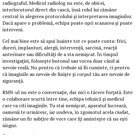
radiograful. Medicul radiolog nu este, de obicei,
interlocutorul direct din cască, însă rolul lui rămâne
central în alegerea protocolului și interpretarea imaginilor.
Dacă apare o problemă, echipa poate opri scanarea și poate
interveni.
Cel mai bine este să spui înainte tot ce poate conta: frici,
dureri, implanturi, alergii, intervenții, sarcină, reacții
anterioare sau dificultăți de a sta nemișcat. În timpul
investigației, folosește butonul sau vocea doar când ai
nevoie reală. Nu pentru că trebuie să fii cuminte, ci pentru
că imaginile au nevoie de liniște și corpul tău are nevoie de
siguranță.
RMN-ul nu este o conversație, dar nici o tăcere forțată. Este
o colaborare scurtă între tine, echipa tehnică și medicul
care va citi imaginile. Tu stai nemișcat, aparatul lucrează,
oamenii te urmăresc, iar undeva, în zgomotul acela ciudat,
rămâne un fir subțire de voce care îți amintește că nu ești
singur.