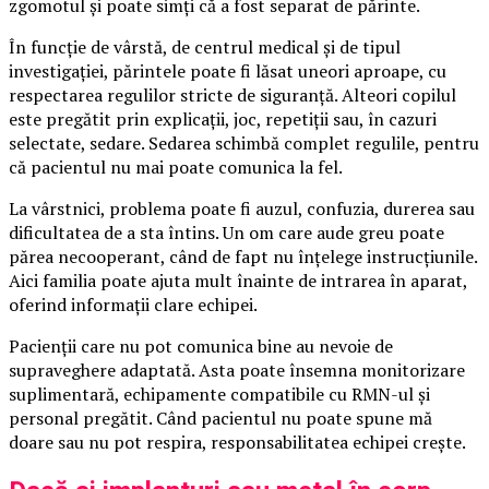
zgomotul și poate simți că a fost separat de părinte.
În funcție de vârstă, de centrul medical și de tipul
investigației, părintele poate fi lăsat uneori aproape, cu
respectarea regulilor stricte de siguranță. Alteori copilul
este pregătit prin explicații, joc, repetiții sau, în cazuri
selectate, sedare. Sedarea schimbă complet regulile, pentru
că pacientul nu mai poate comunica la fel.
La vârstnici, problema poate fi auzul, confuzia, durerea sau
dificultatea de a sta întins. Un om care aude greu poate
părea necooperant, când de fapt nu înțelege instrucțiunile.
Aici familia poate ajuta mult înainte de intrarea în aparat,
oferind informații clare echipei.
Pacienții care nu pot comunica bine au nevoie de
supraveghere adaptată. Asta poate însemna monitorizare
suplimentară, echipamente compatibile cu RMN-ul și
personal pregătit. Când pacientul nu poate spune mă
doare sau nu pot respira, responsabilitatea echipei crește.