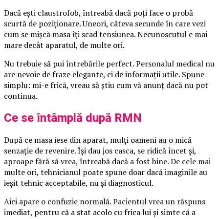
Dacă ești claustrofob, întreabă dacă poți face o probă
scurtă de poziționare. Uneori, câteva secunde în care vezi
cum se mișcă masa îți scad tensiunea. Necunoscutul e mai
mare decât aparatul, de multe ori.
Nu trebuie să pui întrebările perfect. Personalul medical nu
are nevoie de fraze elegante, ci de informații utile. Spune
simplu: mi-e frică, vreau să știu cum vă anunț dacă nu pot
continua.
Ce se întâmplă după RMN
După ce masa iese din aparat, mulți oameni au o mică
senzație de revenire. Își dau jos casca, se ridică încet și,
aproape fără să vrea, întreabă dacă a fost bine. De cele mai
multe ori, tehnicianul poate spune doar dacă imaginile au
ieșit tehnic acceptabile, nu și diagnosticul.
Aici apare o confuzie normală. Pacientul vrea un răspuns
imediat, pentru că a stat acolo cu frica lui și simte că a