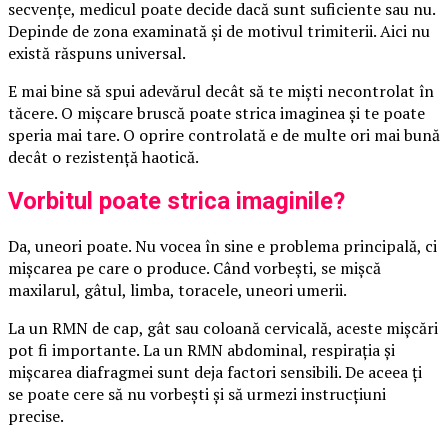
secvențe, medicul poate decide dacă sunt suficiente sau nu.
Depinde de zona examinată și de motivul trimiterii. Aici nu
există răspuns universal.
E mai bine să spui adevărul decât să te miști necontrolat în
tăcere. O mișcare bruscă poate strica imaginea și te poate
speria mai tare. O oprire controlată e de multe ori mai bună
decât o rezistență haotică.
Vorbitul poate strica imaginile?
Da, uneori poate. Nu vocea în sine e problema principală, ci
mișcarea pe care o produce. Când vorbești, se mișcă
maxilarul, gâtul, limba, toracele, uneori umerii.
La un RMN de cap, gât sau coloană cervicală, aceste mișcări
pot fi importante. La un RMN abdominal, respirația și
mișcarea diafragmei sunt deja factori sensibili. De aceea ți
se poate cere să nu vorbești și să urmezi instrucțiuni
precise.