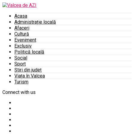
Acasa
Administrație locală
Afaceri
Cultură
Eveniment
Exclusiv
Politică locală
Social
Sport
Știri din județ
Viața în Valcea
Turism
Connect with us