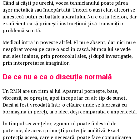
Când ai căști pe urechi, vocea tehnicianului poate părea
ușor metalică sau îndepărtată. Uneori o auzi clar, alteori se
amestecă puțin cu bătăile aparatului. Nu e ca la telefon, dar
e suficient ca să primești instrucțiuni și să transmiți o
problemă scurtă.
Medicul intră în poveste altfel. El nu e absent, dar nici nu e
neapărat vocea pe care o auzi în cască. Munca lui se vede
mai ales înainte, prin protocolul ales, și după investigație,
prin interpretarea imaginilor.
De ce nu e ca o discuție normală
Un RMN are un ritm al lui. Aparatul pornește, bate,
vibrează, se oprește, apoi începe iar cu alt tip de sunet.
Dacă ai fost vreodată într-o clădire unde se lucrează cu
bormașina în pereți, ai o idee, deși comparația e imperfectă.
În timpul secvențelor, zgomotul poate fi destul de
puternic, de aceea primești protecție auditivă. Exact
protecția aceea, care e necesară, poate face comunicarea