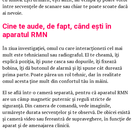
între secvențele de scanare sau chiar te poate scoate dacă
ai nevoie.
Cine te aude, de fapt, când ești în
aparatul RMN
În ziua investigației, omul cu care interacționezi cel mai
mult este tehnicianul sau radiograful. El te cheamă, îți
explică poziția, îți pune casca sau dopurile, îți fixează
bobina, îți dă butonul de alarmă și îți spune cât durează
prima parte. Poate părea un rol tehnic, dar în realitate
omul acesta ține mult din confortul tău în mâini.
El se află într-o cameră separată, pentru că aparatul RMN
are un câmp magnetic puternic și reguli stricte de
siguranță. Din camera de comandă, vede imaginile,
urmărește durata secvențelor și te observă. De obicei există
și cameră video sau fereastră de supraveghere, în funcție de
aparat și de amenajarea clinicii.