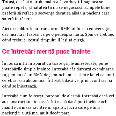
Totuși, dacă ai o problemă reală, vorbești. Imaginea se
poate repeta, sănătatea ta nu se negociază. Echipele bune
preferă să refacă o secvență decât să aibă un pacient care
suferă în tăcere.
Aici e echilibrul: nu transformi RMN-ul într-o conversație,
dar nici nu îl tratezi ca pe o pedeapsă mută. Spui ce trebuie,
când trebuie. Restul timpului îl lași să curgă.
Ce întrebări merită puse înainte
În loc să intri în aparat cu toate grijile amestecate, pune
întrebările simple înainte. Întreabă cât durează examinarea
ta, pentru că un RMN de genunchi nu se simte la fel ca unul
cerebral sau abdominal. Întreabă dacă vei primi contrast și
când se injectează.
Întreabă cum folosești butonul de alarmă. Întreabă dacă vei
auzi instrucțiuni în cască. Întreabă dacă poți închide ochii
înainte ca masa să intre în aparat, lucru care pe unii
pacienți îi ajută mai mult decât pare.