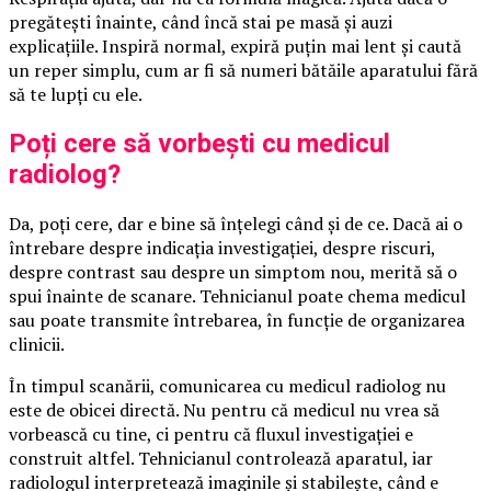
pregătești înainte, când încă stai pe masă și auzi
explicațiile. Inspiră normal, expiră puțin mai lent și caută
un reper simplu, cum ar fi să numeri bătăile aparatului fără
să te lupți cu ele.
Poți cere să vorbești cu medicul
radiolog?
Da, poți cere, dar e bine să înțelegi când și de ce. Dacă ai o
întrebare despre indicația investigației, despre riscuri,
despre contrast sau despre un simptom nou, merită să o
spui înainte de scanare. Tehnicianul poate chema medicul
sau poate transmite întrebarea, în funcție de organizarea
clinicii.
În timpul scanării, comunicarea cu medicul radiolog nu
este de obicei directă. Nu pentru că medicul nu vrea să
vorbească cu tine, ci pentru că fluxul investigației e
construit altfel. Tehnicianul controlează aparatul, iar
radiologul interpretează imaginile și stabilește, când e