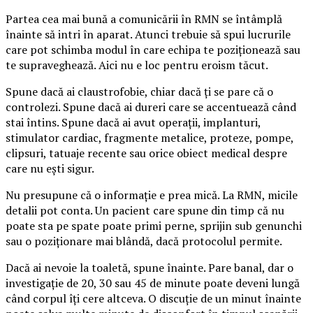
Partea cea mai bună a comunicării în RMN se întâmplă
înainte să intri în aparat. Atunci trebuie să spui lucrurile
care pot schimba modul în care echipa te poziționează sau
te supraveghează. Aici nu e loc pentru eroism tăcut.
Spune dacă ai claustrofobie, chiar dacă ți se pare că o
controlezi. Spune dacă ai dureri care se accentuează când
stai întins. Spune dacă ai avut operații, implanturi,
stimulator cardiac, fragmente metalice, proteze, pompe,
clipsuri, tatuaje recente sau orice obiect medical despre
care nu ești sigur.
Nu presupune că o informație e prea mică. La RMN, micile
detalii pot conta. Un pacient care spune din timp că nu
poate sta pe spate poate primi perne, sprijin sub genunchi
sau o poziționare mai blândă, dacă protocolul permite.
Dacă ai nevoie la toaletă, spune înainte. Pare banal, dar o
investigație de 20, 30 sau 45 de minute poate deveni lungă
când corpul îți cere altceva. O discuție de un minut înainte