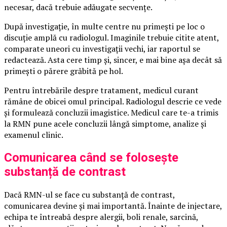
necesar, dacă trebuie adăugate secvențe.
După investigație, în multe centre nu primești pe loc o
discuție amplă cu radiologul. Imaginile trebuie citite atent,
comparate uneori cu investigații vechi, iar raportul se
redactează. Asta cere timp și, sincer, e mai bine așa decât să
primești o părere grăbită pe hol.
Pentru întrebările despre tratament, medicul curant
rămâne de obicei omul principal. Radiologul descrie ce vede
și formulează concluzii imagistice. Medicul care te-a trimis
la RMN pune acele concluzii lângă simptome, analize și
examenul clinic.
Comunicarea când se folosește
substanță de contrast
Dacă RMN-ul se face cu substanță de contrast,
comunicarea devine și mai importantă. Înainte de injectare,
echipa te întreabă despre alergii, boli renale, sarcină,