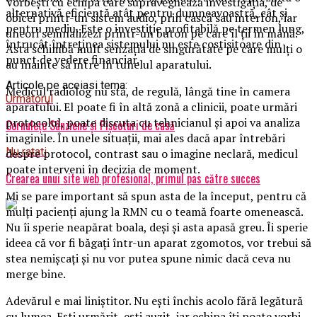
Vorbești cu echipa care supraveghează investigația, de
alternativă eficientă atât pentru dumneavoastră, cât și
obicei printr-un sistem audio, prin cască sau interfon, iar
pentru mediu. Este o investiție profitabilă pe termen lung,
uneori semnalizezi printr-un buton pe care îl ții în mână.
întrucât întreținea sistemului nu este costisitoare din
Asta schimbă mult senzația de singurătate pe care mulți o
punct de vedere financiar.
au înainte să intre în tunelul aparatului.
Articole pe aceiasi tema:
Medicul radiolog nu stă, de regulă, lângă tine în camera
Urmatorul
aparatului. El poate fi în altă zonă a clinicii, poate urmări
protocolul, poate discuta cu tehnicianul și apoi va analiza
Cornuleţe Sânziene şi Pișcoturi de casă
imaginile. În unele situații, mai ales dacă apar întrebări
Nu ratati
despre protocol, contrast sau o imagine neclară, medicul
poate interveni în decizia de moment.
Crearea unui site web profesional, primul pas către succes
Mi se pare important să spun asta de la început, pentru că
mulți pacienți ajung la RMN cu o teamă foarte omenească.
Nu îi sperie neapărat boala, deși și asta apasă greu. Îi sperie
ideea că vor fi băgați într-un aparat zgomotos, vor trebui să
stea nemișcați și nu vor putea spune nimic dacă ceva nu
merge bine.
Adevărul e mai liniștitor. Nu ești închis acolo fără legătură
cu lumea. Ești urmărit, ești auzit, iar echipa îți poate vorbi