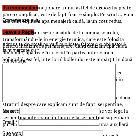
Deși modul de funcționare a unui astfel de dispozitiv poate
Iti recomandam
părea complicat, este de fapt foarte simplu. Pe scurt… Vom
Comenteaza si tu
afla cum obținem apa menajeră caldă, la un cost redus.
Panoul solar captează radiațiile de la lumina soarelui,
Leave a Reply
transformându-le în energie termică, care este folosită
Adresa ta de email nu va fi publicată.
Câmpurile obligatorii
pentru încălzirea apei menajere. Când utilizăm apă caldă
sunt marcate cu
*
din boiler, apa rece îi ia locul în partea inferioară a
boilerului. Astfel, interiorul boilerului este împărțit în două
Comentariu
*
straturi. Întotdeauna, apa caldă, care urmează a fi
consumată, se va afla în partea superioară, iar cea rece,
adăugată în procesul de reumplere, va fi poziționată în
partea inferioară.
Abordând situația într-o manieră mai tehnică, aceste două
straturi despre care explicăm sunt de fapt serpentine,
așezate una peste cealaltă. Panourile solare se vor lega la
Nume
*
serpentina inferioară, în timp ce la serpentină superioară
Email
*
putem conecta centrală termică sau o altă sursă auxiliară.
Site web
Apa rece, aflată în partea inferioară a boilerului, va fi