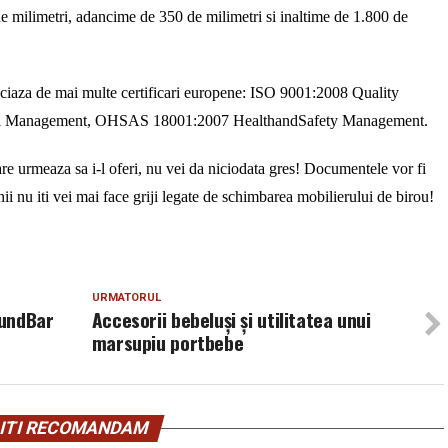
e milimetri, adancime de 350 de milimetri si inaltime de 1.800 de
iciaza de mai multe certificari europene: ISO 9001:2008 Quality
l Management, OHSAS 18001:2007 HealthandSafety Management.
care urmeaza sa i-l oferi, nu vei da niciodata gres! Documentele vor fi
nii nu iti vei mai face griji legate de schimbarea mobilierului de birou!
URMATORUL
oundBar
Accesorii bebeluși și utilitatea unui
marsupiu portbebe
ITI RECOMANDAM