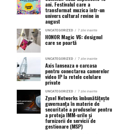
ani. Festivalul care a
transformat muzica intr-un
univers cultural revine in
august
UNCATEGORIZED
7 zile inainte
HONOR Magic V6: designul
care se poartă
UNCATEGORIZED
7 zile inainte
Axis lanseaza o carcasa
pentru conectarea camerelor
video IP la retele celulare
private
UNCATEGORIZED
7 zile inainte
Zyxel Networks îmbunătățește
guvernanța în materie de
securitate a produselor pentru
a proteja IMM-urile și
furnizorii de servicii de
gestionare (MSP)