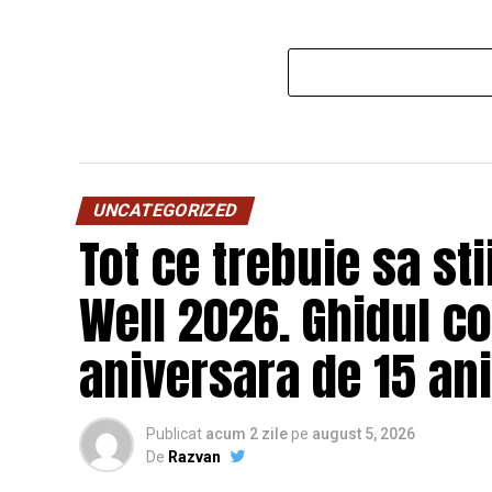
UNCATEGORIZED
Tot ce trebuie sa st
Well 2026. Ghidul c
aniversara de 15 ani
Publicat
acum 2 zile
pe
august 5, 2026
De
Razvan