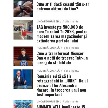
Cum ar fi dacă ceasul tău s-ar
antrena alături de tine?
UNCATEGORIZED
4 zile inainte
TAG investește 500.000 de
euro în retail în 2026, pentru
modernizarea magazinelor și
extinderea portofoliului
POLITICĂ LOCALĂ
5 zile inainte
Cum a transformat Nicușor
Dan o notă de trecere într-un
mesaj de stabilitate
POLITICĂ LOCALĂ
5 zile inainte
România evită să fie
retrogradată în „JUNK”. Rolul
decisiv al lui Alexandru
Nazare, în trecerea unui nou
test important
UNCATEGORIZED
7 zile inainte
SUMMER WELL implineste 15