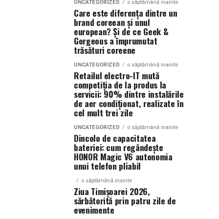
UNCATEGORIZED
o săptămână inainte
Care este diferența dintre un
brand coreean și unul
european? Și de ce Geek &
Gorgeous a împrumutat
trăsături coreene
UNCATEGORIZED
o săptămână inainte
Retailul electro-IT mută
competiția de la produs la
servicii: 90% dintre instalările
de aer condiționat, realizate în
cel mult trei zile
UNCATEGORIZED
o săptămână inainte
Dincolo de capacitatea
bateriei: cum regândește
HONOR Magic V6 autonomia
unui telefon pliabil
o săptămână inainte
Ziua Timișoarei 2026,
sărbătorită prin patru zile de
evenimente