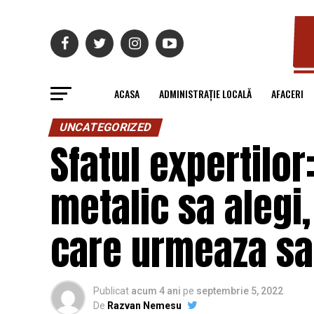
ACASA
ADMINISTRAȚIE LOCALĂ
AFACERI
UNCATEGORIZED
Sfatul expertilor
metalic sa alegi,
care urmeaza sa
Publicat
acum 4 ani
pe
septembrie 5, 2022
De
Razvan Nemesu