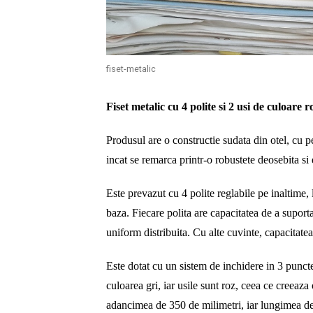
fiset-metalic
Fiset metalic cu 4 polite si 2 usi de culoare r
Produsul are o constructie sudata din otel, cu pe
incat se remarca printr-o robustete deosebita si 
Este prevazut cu 4 polite reglabile pe inaltime, 
baza. Fiecare polita are capacitatea de a supor
uniform distribuita. Cu alte cuvinte, capacitate
Este dotat cu un sistem de inchidere in 3 puncte
culoarea gri, iar usile sunt roz, ceea ce creeaz
adancimea de 350 de milimetri, iar lungimea de